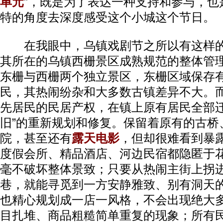
单元
”，既是为了表达一种支持和参与，也
特的角度去深度感受这个小城这个节日。
在我眼中，乌镇戏剧节之所以有这样的
其所在的乌镇西栅景区成熟规范的整体管
东栅与西栅两个独立景区，东栅区域保存
民，其热闹纷杂和大多数古镇差异不大。
先居民的民居产权，在镇上原有居民全部迁
旧”的重新规划和修复。保留着原有的古桥
院，甚至还有
露天电影
，但却很难看到暴
度假会所、精品酒店、河边民宿都隐匿于
毫不破坏整体景致；只要从热闹主街上拐
巷，就能寻觅到一方安静雅致、别有洞天
也精心规划成一店一风格，不会出现绝大
目扎堆、商品粗糙简单重复的现象；所有