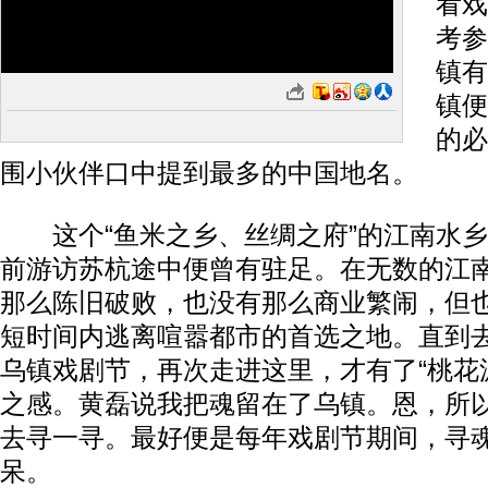
看戏
考参
镇有
镇便
的必
围小伙伴口中提到最多的中国地名。
这个“鱼米之乡、丝绸之府”的江南水乡
前游访苏杭途中便曾有驻足。在无数的江
那么陈旧破败，也没有那么商业繁闹，但
短时间内逃离喧嚣都市的首选之地。直到
乌镇戏剧节，再次走进这里，才有了“桃花
之感。黄磊说我把魂留在了乌镇。恩，所
去寻一寻。最好便是每年戏剧节期间，寻
呆。