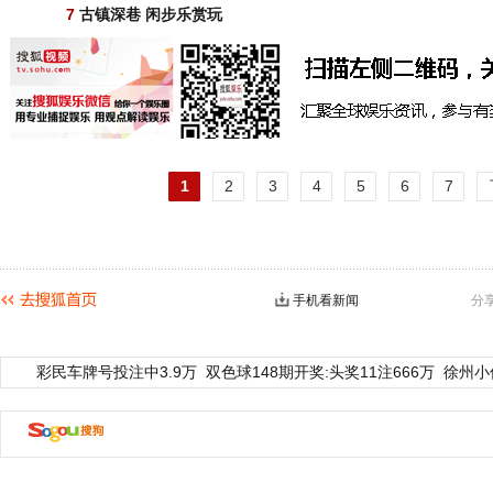
7
古镇深巷 闲步乐赏玩
1
2
3
4
5
6
7
手机看新闻
分
彩民车牌号投注中3.9万
双色球148期开奖:头奖11注666万
徐州小