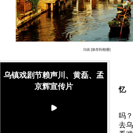
乌镇
[保存到相册]
乌镇戏剧节赖声川、黄磊、孟
京辉宣传片
忆
“
吗？
去乌