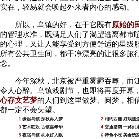
实在，轻易就会唤起外来者内心的感动。
所以，乌镇的好，在于它既有
原始的
的管理水准，既满足人们了渴望逃离都市
的心理，又让人能享受到方便舒适的星级
所有公共卫生间，都干净漂亮的让很多旅
念。
今年深秋，北京被严重雾霾吞噬，而江
令人心醉。乌镇戏剧节，也即将再度开幕
心存文艺梦
的人们到这里做梦、圆梦，相
都一定不会失望。
1
缘起乌镇 深秋再入梦
2
相约西栅 好戏连
3
艺术狂欢 古镇嘉年华
4
交通指南 一路到
5
夜宿乌镇 枕水好入眠
6
特色小吃 美食诱