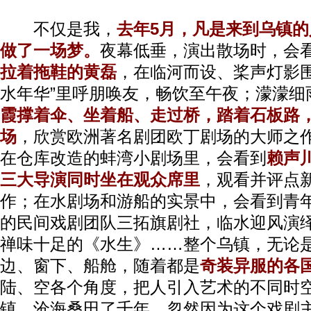
不仅是我，
去年5月，凡是来到乌镇
做了一场梦。
夜幕低垂，演出散场时，会
拉着拖鞋的黄磊
，在临河而设、桨声灯影围
水年华”里呼朋唤友，畅饮至午夜；濛濛细
霞撑着伞、坐着船、走过桥，踏着石板路
场
，欣赏欧洲著名剧团欧丁剧场的大师之
在仓库改造的蚌湾小剧场里，会看到
赖声
三大导演同时坐在观众席里
，观看并评点
作；在水剧场和游船的实景中，会看到青
的民间戏剧团队三拓旗剧社，临水迎风演
禅味十足的《水生》……整个乌镇，无论
边、窗下、船舱，随着都是
奇装异服的各
陆、空各个角度，把人引入艺术的不同时
镇，沧海桑田了千年，忽然因为这个戏剧主题