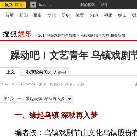
loading...
我的搜狐
邮件
首页
-
新闻
-
军事
-
文化
-
历史
-
体育
-
NBA
-
视频
-
娱谈
-
财
>
2014乌镇戏剧节全攻略
>
乌镇戏剧节全攻略 相关新闻
躁动吧！文艺青年 乌镇戏剧
正文
我来说两句
(
人参与)
2014-10-28 17:42:24
来源：
搜狐娱乐
作者：王润
第1页 :一、缘起乌镇 深秋再入梦
一、缘起乌镇 深秋再入梦
编者按：乌镇戏剧节由文化乌镇股份有