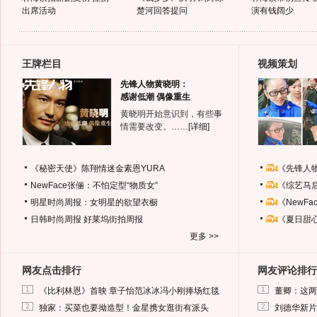
出席活动
楚河回答提问
演有钱阔少
王牌栏目
视频策划
先锋人物黄晓明：
感谢低潮 偶像重生
黄晓明开始意识到，有些事
情需要改变。……
[详细]
《秘密天使》陈翔情迷金素恩YURA
《先锋人
NewFace张俪：不怕定型“物质女”
《综艺马
明星时尚周报：女明星的欲望衣橱
《NewF
日韩时尚周报
好莱坞街拍周报
《夏日甜
更多 >>
网友点击排行
网友评论排行
1
1
《比利林恩》首映 章子怡范冰冰冯小刚捧场红毯
董卿：这两
2
2
独家：买菜也要拗造型！金星携女逛街有派头
刘德华新片