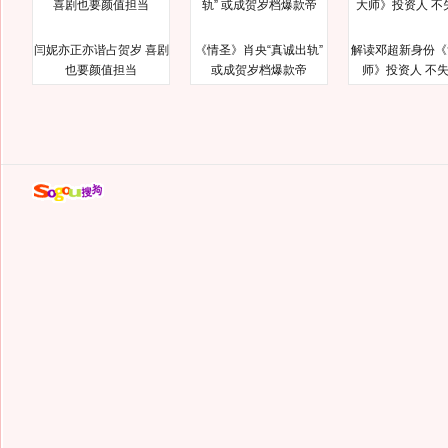
闫妮亦正亦谐占贺岁 喜剧
《情圣》肖央“真诚出轨”
解读邓超新身份《
也要颜值担当
或成贺岁档爆款帝
师》投资人 不