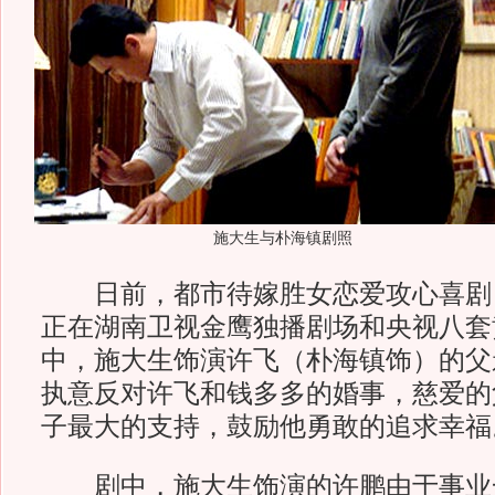
施大生与朴海镇剧照
日前，都市待嫁胜女恋爱攻心喜剧
正在湖南卫视金鹰独播剧场和央视八套
中，施大生饰演许飞（朴海镇饰）的父
执意反对许飞和钱多多的婚事，慈爱的
子最大的支持，鼓励他勇敢的追求幸福
剧中，施大生饰演的许鹏由于事业