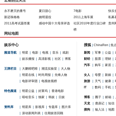
近期热点关注
永不磨灭的番号
夏日甜心
7电影
快乐
新还珠格格
姚明退役
2011上海车展
私募
2011高考试题答案
感动中国十大母亲评选
社区2010年度行业口碑
贵州
榜
网站地图
娱乐中心
搜狐
|
ChinaRen
|
焦
频道导航
|
明星
|
电影
|
电视
|
音乐
|
戏剧
新闻
|
军事
|
公益
|
|
娱乐播报
|
高清影视
|
社区
|
博客
财经
|
股票
|
理财
|
汽车
|
购车
|
家居
|
王牌栏目
|
大鹏嘚吧嘚
|
潮流实验室
|
大人物
|
明星在线
|
时尚周报
|
先锋人物
女人
|
母婴
|
新娘
|
|
电影评审团
|
电视收视榜
旅游
|
天气
|
健康
|
IT
|
数码
|
手机
|
特色频道
|
明星公益
|
好莱坞
|
香港电影
|
嘻哈音乐
|
独家
|
韩娱
|
日娱
博客
|
圈子
|
邮箱
|
天龙
|
鹿鼎记
|
短信
资料库
|
明星库
|
影视库
|
专题库
|
图片库
搜狗
|
输入法
|
地图
|
滚动新闻列表
|
往期娱首回顾