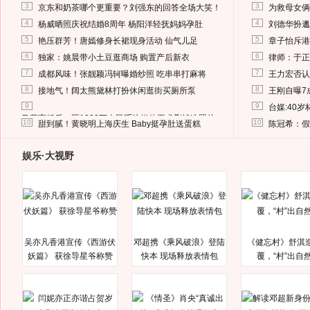
3
3
京东和奶茶哪个更重要？刘强东的回答全场大笑！
为救母女俩
4
4
杨威晒照庆祝结婚8周年 杨阳洋轻抚妈妈孕肚
刘德华扮邋
5
5
艳压群芳！唐嫣修身长裙现身活动 仙气儿足
章子怡斥港
6
6
独家：姚晨带小土豆逛商场 购置产后新衣
律师：于正
7
7
成都风味！张靓颖冯轲曝婚纱照 吃串串打麻将
王力宏否认
8
8
接地气！阔太熊黛林打扮休闲逛街买厕所泵
王刚自曝7
9
9
台媒:40
马蓉离婚后，砸1000万人民币给媒体要求删掉这照片
10
10
甜到腻！黄晓明上海庆生 Baby挺孕肚送蛋糕
陈冠希：假
娱乐·大视野
吴亦凡香港宣传《西游伏
邓超携《乘风破浪》登陆
《健忘村》舒淇
妖篇》 获徐导星爷称赞
快本 现场释放表情包
覆，“村”出自