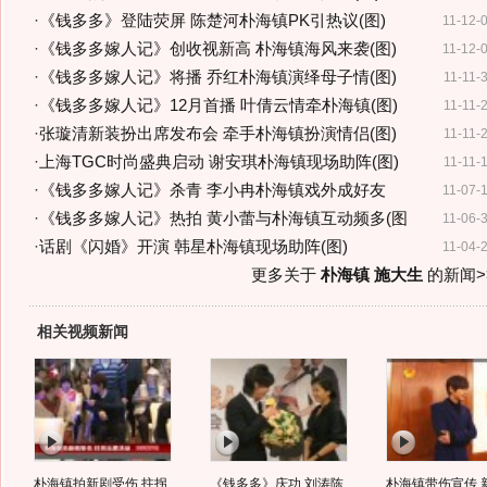
·
《钱多多》登陆荧屏 陈楚河朴海镇PK引热议(图)
11-12-
·
《钱多多嫁人记》创收视新高 朴海镇海风来袭(图)
11-12-
·
《钱多多嫁人记》将播 乔红朴海镇演绎母子情(图)
11-11-
·
《钱多多嫁人记》12月首播 叶倩云情牵朴海镇(图)
11-11-
·
张璇清新装扮出席发布会 牵手朴海镇扮演情侣(图)
11-11-
·
上海TGC时尚盛典启动 谢安琪朴海镇现场助阵(图)
11-11-
·
《钱多多嫁人记》杀青 李小冉朴海镇戏外成好友
11-07-
·
《钱多多嫁人记》热拍 黄小蕾与朴海镇互动频多(图
11-06-
·
话剧《闪婚》开演 韩星朴海镇现场助阵(图)
11-04-
更多关于
朴海镇 施大生
的新闻>
相关视频新闻
朴海镇拍新剧受伤 拄拐
《钱多多》庆功 刘涛陈
朴海镇带伤宣传 