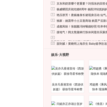
3
京东和奶茶哪个更重要？刘强东的回答
4
杨威晒照庆祝结婚8周年 杨阳洋轻抚妈
5
艳压群芳！唐嫣修身长裙现身活动 仙气
6
独家：姚晨带小土豆逛商场 购置产后新
7
成都风味！张靓颖冯轲曝婚纱照 吃串串
8
接地气！阔太熊黛林打扮休闲逛街买厕
9
马蓉离婚后，砸1000万人民币给媒体要求
10
甜到腻！黄晓明上海庆生 Baby挺孕肚
娱乐·大视野
吴亦凡香港宣传《西游伏
邓超携《乘风
妖篇》 获徐导星爷称赞
快本 现场