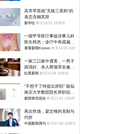
高市早苗就“无核三原则”的
表态含糊其辞
新华社
昨天16:51
19评论
一级甲等医疗事故涉事儿科
医生韩杰：诊疗中有疏漏，
我认错，但不能认罪
看看新闻Knews
昨天14:05
83评论
一家三口家中遇害，一男子
因强奸、杀人两项罪名被判
死缓 最高检介入后改判无
红星新闻
前天14:29
33评论
罪
“不想干了特提出辞职” 疑似
南京大学数院院长辞职信流
传 院方回应
新闻资讯综合
昨天11:42
100评论
再次炸场，梁文锋的克制与
代价
中国新闻周刊
昨天07:06
20评论