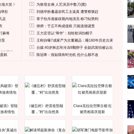
3
全场大笑！
为救母女俩 人艺演员中数刀(图)
4
妈孕肚
刘德华扮邋遢农民工太逼真 遭警察驱赶
5
儿足
章子怡斥港媒歧视内地演员 称刁钻势利
6
衣
律师：于正不构成侵权 只能道德谴责
7
打麻将
王力宏否认“辱华”：别给歌词扣帽子
8
所泵
王刚自曝7成家产为古董藏品：睡180年历史古床
9
台媒:40岁林志玲冷冻9颗卵子 全副武装怕被认出
删掉这照片
10
送蛋糕
陈冠希：假如我有时光机 也什么都不改
破浪》登陆
《健忘村》舒淇造型颠
Clara克拉拉空降古都 红
释放表情包
覆，“村”出自然美
裙亮相喜庆迎新