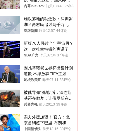
孩”催生无效后，国家终于
向住房出手了！
内幕live9zov
前天18:44
175评论
难以落地的动迁款：深圳罗
湖区两村民追讨两千万元动
迁款八年未果
澎湃新闻
昨天12:57
44评论
新版76人强过当年宇宙勇？
这一次杜兰特错的离谱了
NBA广角
昨天07:04
37评论
因凡蒂诺就世界杯出售计划
道歉 不愿放弃FIFA主席职
位
足坛欧美汇
昨天07:11
33评论
被俄导弹“洗地”后，泽连斯
基还在做梦：让俄罗斯在冬
季前求和？
兵器先锋
前天20:13
39评论
实力外援加盟！ 官方：北
京首钢签下巴里·布朗和桑
普森
中国篮镜头
前天18:15
39评论