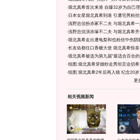
·
堀北真希首次来港 自爆32岁为自己
·
日本女星堀北真希到港 引遭宅男粉丝
·
浅野忠信扮赤冢不二夫 与堀北真希一
·
浅野忠信演赤塚不二夫 与堀北真希齐
·
堀北真希走出遭龟梨和也粉丝中伤阴影
·
长友佑都任口香糖大使 堀北真希惊喜
·
堀北真希被选为第九届"最适合百合的女
·
组图:堀北真希穿婚纱走秀坦言迫切希
·
组图:堀北真希2年后再入镜 纪念20
更
相关视频新闻