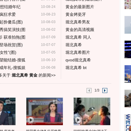
理想结婚年纪
黄金的最新图片
10-08-24
疯狂求爱
黄金烤瓷牙
10-08-23
起扮傻瓜(图)
堀北真希男友
10-08-03
秀搞笑演技(图
黄金的高清视频
10-08-02
 获准拍拖(图
堀北真希 同人
10-07-09
登场祝贺(图)
堀北真希
10-07-07
性"(图)
堀北真希图片
10-07-05
望能结婚-搜狐
qvod堀北真希
10-06-10
岁成年礼-搜狐娱
堀北真希 bt
10-06-08
多关于
堀北真希 黄金
的新闻>>
1/3