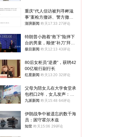
重庆“代人信访被判寻衅滋
事”案检方撤诉、警方撤
案，两被告人获国赔
澎湃新闻
昨天17:33
27评论
特朗普小跑着“救下”险摔下
台的男童，顺便“补刀”拜
登：“我可不想他像拜登一
极目新闻
昨天12:13
43评论
样摔下来”
80后女柜员“逆袭”，获聘42
00亿银行副行长
红星新闻
昨天13:20
32评论
父母为陪女儿在大学食堂承
包档口2年，女儿发声：初
衷是为了陪伴，毕业后将不
九派新闻
昨天15:48
64评论
再营业
伊朗战争中被遗忘的数千海
员：困守霍尔木兹
知世
昨天15:06
29评论