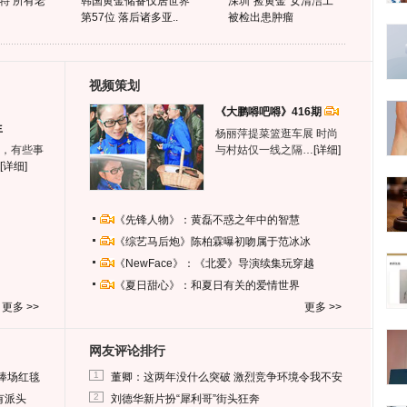
特 所有老
韩国黄金储备仅居世界
深圳"捡黄金"女清洁工
第57位 落后诸多亚..
被检出患肿瘤
视频策划
《大鹏嘚吧嘚》416期
生
杨丽萍提菜篮逛车展 时尚
，有些事
与村姑仅一线之隔…
[详细]
[详细]
《先锋人物》：黄磊不惑之年中的智慧
《综艺马后炮》陈柏霖曝初吻属于范冰冰
《NewFace》：《北爱》导演续集玩穿越
《夏日甜心》：和夏日有关的爱情世界
更多 >>
更多 >>
网友评论排行
1
捧场红毯
董卿：这两年没什么突破 激烈竞争环境令我不安
2
有派头
刘德华新片扮“犀利哥”街头狂奔