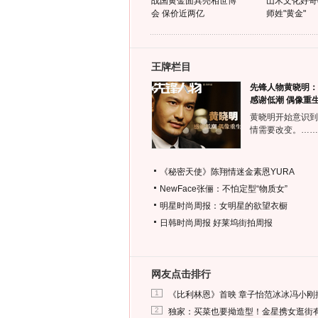
战国黄金面具亮相世博
山木文化好奇
会 保价近两亿
师姓"黄金"
王牌栏目
先锋人物黄晓明：
感谢低潮 偶像重
黄晓明开始意识到
情需要改变。……
《秘密天使》陈翔情迷金素恩YURA
NewFace张俪：不怕定型“物质女”
明星时尚周报：女明星的欲望衣橱
日韩时尚周报
好莱坞街拍周报
网友点击排行
1
《比利林恩》首映 章子怡范冰冰冯小刚
2
独家：买菜也要拗造型！金星携女逛街