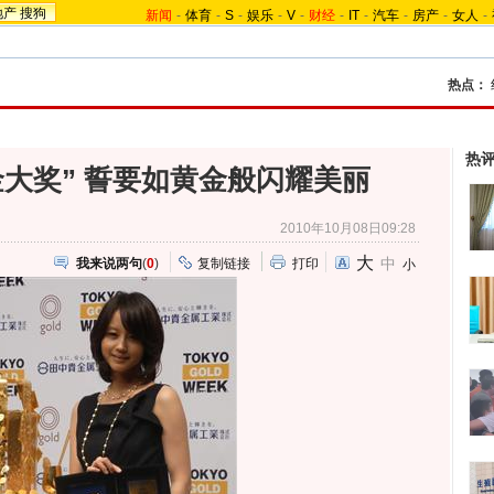
地产
搜狗
新闻
-
体育
-
S
-
娱乐
-
V
-
财经
-
IT
-
汽车
-
房产
-
女人
-
热点：
热
金大奖” 誓要如黄金般闪耀美丽
2010年10月08日09:28
大
中
我来说两句
(
0
)
复制链接
打印
小