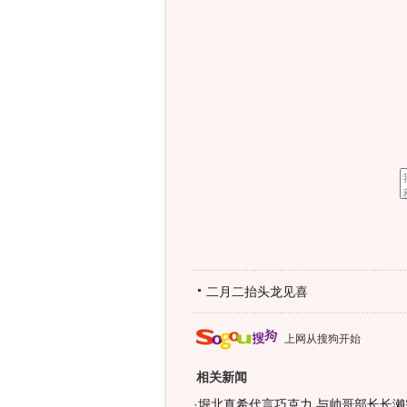
二月二抬头龙见喜
上网从搜狗开始
相关新闻
·
堀北真希代言巧克力 与帅哥部长长濑