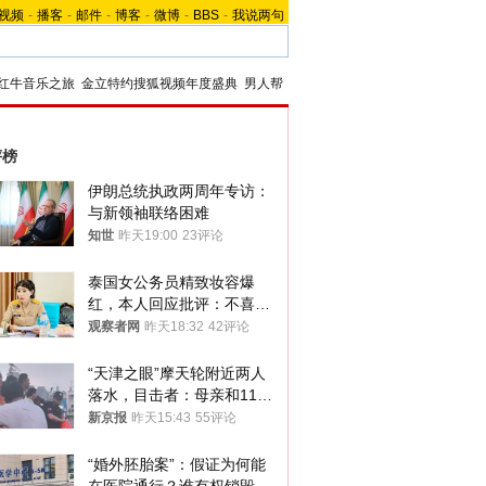
视频
-
播客
-
邮件
-
博客
-
微博
-
BBS
-
我说两句
红牛音乐之旅
金立特约搜狐视频年度盛典
男人帮
评榜
伊朗总统执政两周年专访：
与新领袖联络困难
知世
昨天19:00
23评论
泰国女公务员精致妆容爆
红，本人回应批评：不喜欢
就别看
观察者网
昨天18:32
42评论
“天津之眼”摩天轮附近两人
落水，目击者：母亲和11岁
儿子先后被打捞上岸
新京报
昨天15:43
55评论
“婚外胚胎案”：假证为何能