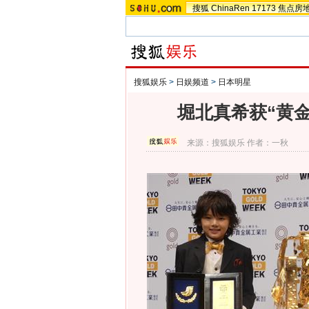
搜狐
ChinaRen
17173
焦点房
搜狐娱乐
>
日娱频道
>
日本明星
堀北真希获“黄
来源：
搜狐娱乐
作者：一秋