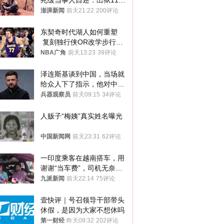
死缓当事人自述：出狱11年
间始终刻意躲避被害人家属
澎湃新闻
前天21:22
200评论
东契奇时代湖人如何重塑
 复刻独行侠OR改学步行
者？
NBA广角
前天13:23
39评论
泽连斯基谈到中国，当场就
给众人下了指示，他对中国
和中乌关系，显然又有了新
兵器观察员
前天09:15
34评论
的想法
人贩子“梅姨”真实姓名曝光
中国新闻网
前天23:31
62评论
一印度乘客在越南搭车，用
谢谢“当车费”，司机无奈发
笑；印度网友：不代表印度
九派新闻
前天22:14
75评论
人
壹快评｜号召领导干部带头
休假，是因为大家不想休吗
第一财经
昨天09:32
202评论