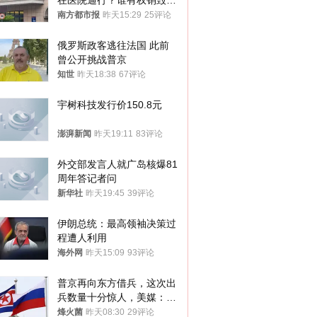
在医院通行？谁有权销毁胚
胎？
南方都市报
昨天15:29
25评论
俄罗斯政客逃往法国 此前
曾公开挑战普京
知世
昨天18:38
67评论
宇树科技发行价150.8元
澎湃新闻
昨天19:11
83评论
外交部发言人就广岛核爆81
周年答记者问
新华社
昨天19:45
39评论
伊朗总统：最高领袖决策过
程遭人利用
海外网
昨天15:09
93评论
普京再向东方借兵，这次出
兵数量十分惊人，美媒：俄
朝要动真格？
烽火菌
昨天08:30
29评论