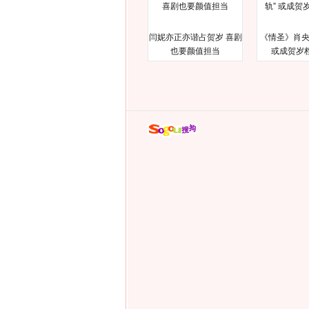
闫妮亦正亦谐占贺岁 喜剧
《情圣》肖央
也要颜值担当
或成贺岁