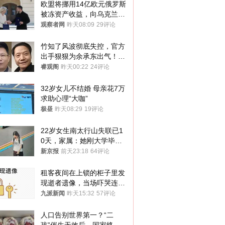
欧盟将挪用14亿欧元俄罗斯
被冻资产收益，向乌克兰提
供援助
观察者网
昨天08:09
29评论
竹知了风波彻底失控，官方
出手狠狠为余承东出气！雷
军果然没说错
睿观阁
昨天00:22
24评论
32岁女儿不结婚 母亲花7万
求助心理“大咖”
极昼
昨天08:29
19评论
22岁女生南太行山失联已1
0天，家属：她刚大学毕业
想到山里旅行
新京报
前天23:18
64评论
租客夜间在上锁的柜子里发
现逝者遗像，当场吓哭连夜
搬离，房东退还押金
九派新闻
昨天15:32
57评论
人口告别世界第一？“二