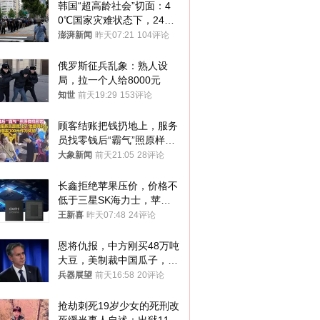
韩国“超高龄社会”切面：4
0℃国家灾难状态下，2400
名首尔老人还在巷子里收废
澎湃新闻
昨天07:21
104评论
纸
俄罗斯征兵乱象：熟人设
局，拉一个人给8000元
知世
前天19:29
153评论
顾客结账把钱扔地上，服务
员找零钱后“霸气”照原样扔
回去
大象新闻
前天21:05
28评论
长鑫拒绝苹果压价，价格不
低于三星SK海力士，苹果
失去了议价权
王新喜
昨天07:48
24评论
恩将仇报，中方刚买48万吨
大豆，美制裁中国瓜子，布
林肯措辞变了
兵器展望
前天16:58
20评论
抢劫刺死19岁少女的死刑改