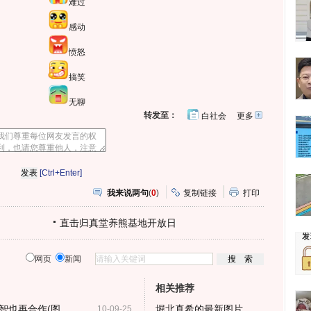
难过
感动
愤怒
搞笑
无聊
转发至：
白社会
更多
开
心
人
网
人
豆
网
瓣
爱
分
[Ctrl+Enter]
享
我来说两句
(
0
)
复制链接
打印
直击归真堂养熊基地开放日
网页
新闻
相关推荐
智也再合作(图
堀北真希的最新图片
10-09-25