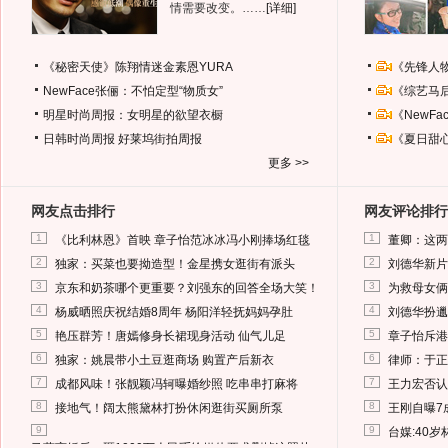
情需要改变。……
[详细]
《秘密天使》陈翔情迷金素恩YURA
《先锋人
NewFace张俪：不怕定型“物质女”
《综艺马
明星时尚周报：女明星的欲望衣橱
《NewF
日韩时尚周报
好莱坞街拍周报
《夏日甜
更多 >>
网友点击排行
网友评论排行
1
1
《比利林恩》首映 章子怡范冰冰冯小刚捧场红毯
董卿：这两
2
2
独家：买菜也要拗造型！金星携女逛街有派头
刘德华新片
3
3
京东和奶茶哪个更重要？刘强东的回答全场大笑！
为救母女俩
4
4
杨威晒照庆祝结婚8周年 杨阳洋轻抚妈妈孕肚
刘德华扮邋
5
5
艳压群芳！唐嫣修身长裙现身活动 仙气儿足
章子怡斥港
6
6
独家：姚晨带小土豆逛商场 购置产后新衣
律师：于正
7
7
成都风味！张靓颖冯轲曝婚纱照 吃串串打麻将
王力宏否认
8
8
接地气！阔太熊黛林打扮休闲逛街买厕所泵
王刚自曝7
9
9
台媒:40