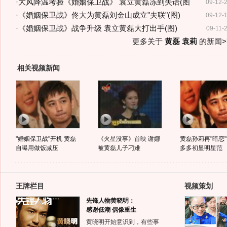
·
大风降温考验《婚姻保卫战》 袁立黄磊冻到失语(图
09-12-
·
《婚姻保卫战》佟大为黄磊刘金山成立"夫联"(图)
09-12-
·
《婚姻保卫战》战争升级 袁立黄磊大打出手(图)
09-11-
更多关于
黄磊 袁莉
的新闻>
相关视频新闻
"婚姻保卫战"开机 黄磊
《火星没事》首映 谢娜
黄磊孙莉再"暗恋"
自曝用做饭减压
被黄磊儿子刁难
多多初显明星范
王牌栏目
视频策划
先锋人物黄晓明：
感谢低潮 偶像重生
黄晓明开始意识到，有些事