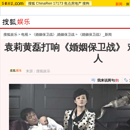
搜狐
ChinaRen
17173
焦点房地产
搜狗
新闻
-
体
搜狐娱乐
>
电视
>
《婚姻保卫战》,婚姻保卫战
>
《婚姻保卫战》_新闻
袁莉黄磊打响《婚姻保卫战》 
人
来源：
搜狐娱乐
我来说两句
(
0
)