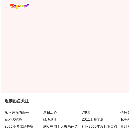
近期热点关注
永不磨灭的番号
夏日甜心
7电影
快乐
新还珠格格
姚明退役
2011上海车展
私募
2011高考试题答案
感动中国十大母亲评选
社区2010年度行业口碑
贵州