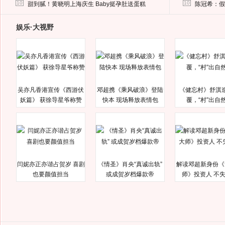
马蓉离婚后，砸1000万人民币给媒体要求删掉这照片
10
10
甜到腻！黄晓明上海庆生 Baby挺孕肚送蛋糕
陈冠希：假
娱乐·大视野
吴亦凡香港宣传《西游伏
邓超携《乘风破浪》登陆
《健忘村》舒淇
妖篇》 获徐导星爷称赞
快本 现场释放表情包
覆，“村”出自
闫妮亦正亦谐占贺岁 喜剧
《情圣》肖央“真诚出轨”
解读邓超新身份《
也要颜值担当
或成贺岁档爆款帝
师》投资人 不