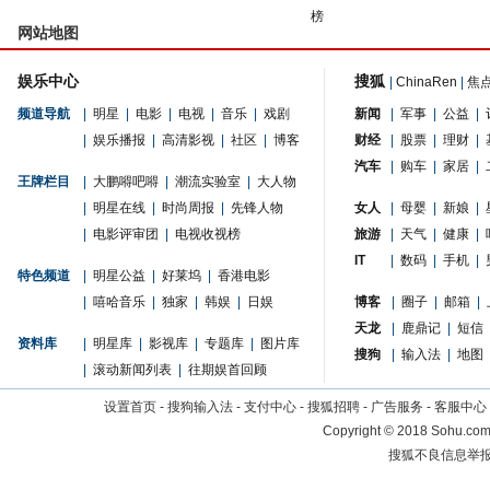
榜
网站地图
娱乐中心
搜狐
|
ChinaRen
|
焦
频道导航
|
明星
|
电影
|
电视
|
音乐
|
戏剧
新闻
|
军事
|
公益
|
|
娱乐播报
|
高清影视
|
社区
|
博客
财经
|
股票
|
理财
|
汽车
|
购车
|
家居
|
王牌栏目
|
大鹏嘚吧嘚
|
潮流实验室
|
大人物
|
明星在线
|
时尚周报
|
先锋人物
女人
|
母婴
|
新娘
|
|
电影评审团
|
电视收视榜
旅游
|
天气
|
健康
|
IT
|
数码
|
手机
|
特色频道
|
明星公益
|
好莱坞
|
香港电影
|
嘻哈音乐
|
独家
|
韩娱
|
日娱
博客
|
圈子
|
邮箱
|
天龙
|
鹿鼎记
|
短信
资料库
|
明星库
|
影视库
|
专题库
|
图片库
搜狗
|
输入法
|
地图
|
滚动新闻列表
|
往期娱首回顾
设置首页
-
搜狗输入法
-
支付中心
-
搜狐招聘
-
广告服务
-
客服中心
Copyright
©
2018 Sohu.com 
搜狐不良信息举