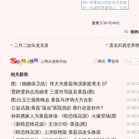
[Ctrl+Enter]
我来
二月二抬头龙见喜
直击归真堂养
上网从搜狗开始
网页
新闻
相关新闻
·
图:《婚姻保卫战》佟大为黄磊饰演家庭煮夫 07
10-07-
·
贾静雯孙志浩婚变 三度对骂提及黄磊(图)
10-07-
·
图:白玉兰颁奖晚会 黄磊马伊琍大方合影
10-06-
·
公益话题:黄磊"逼迫"医院捐款 善行还是炒作?
10-06-
·
孙莉携家人为黄磊捧场 《暗恋桃花源》火爆登场(图
10-06-
·
《新暗恋桃花源》主演介绍--黄磊(图)
10-05-
·
《暗恋桃花源》上演惊艳版 黄磊说改头换面
10-05-