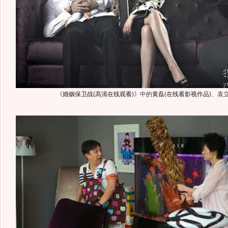
《
婚姻保卫战
(
高清在线观看
)
》中的
黄磊
(
在线看影视作品
)
、袁