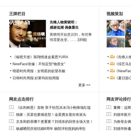
王牌栏目
视频策划
先锋人物黄晓明：
感谢低潮 偶像重生
黄晓明开始意识到，有些事
情需要改变。……
[详细]
《秘密天使》陈翔情迷金素恩YURA
《先锋人
NewFace张俪：不怕定型“物质女”
《综艺马
明星时尚周报：女明星的欲望衣橱
《NewF
日韩时尚周报
好莱坞街拍周报
《夏日甜
更多 >>
网友点击排行
网友评论排行
1
1
《比利林恩》首映 章子怡范冰冰冯小刚捧场红毯
董卿：这两
2
2
独家：买菜也要拗造型！金星携女逛街有派头
刘德华新片
3
3
京东和奶茶哪个更重要？刘强东的回答全场大笑！
为救母女俩
4
4
杨威晒照庆祝结婚8周年 杨阳洋轻抚妈妈孕肚
刘德华扮邋