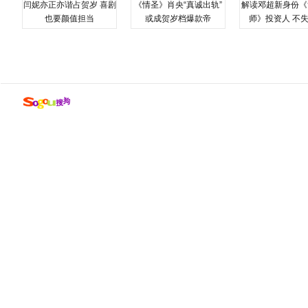
闫妮亦正亦谐占贺岁 喜剧
《情圣》肖央“真诚出轨”
解读邓超新身份《
也要颜值担当
或成贺岁档爆款帝
师》投资人 不