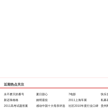
近期热点关注
永不磨灭的番号
夏日甜心
7电影
快乐
新还珠格格
姚明退役
2011上海车展
私募
2011高考试题答案
感动中国十大母亲评选
社区2010年度行业口碑
贵州