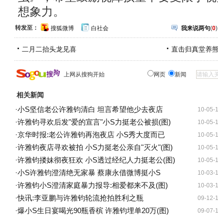
想象力。
转发至：
搜狐微博
白社会
我来说两句
(
0
)
二月二抬头龙见喜
直击归真堂养
上网从搜狗开始
网页
新闻
相关新闻
·
小S坚信老公许雅钧清白 坦言希望他少去夜店
10-05-
·
许雅钧寻欢后发"爱的宣言"小S力挺老公被损(图)
10-05-
·
京华时报:老公许雅钧再泡夜店 小S秀大度而已
10-05-
·
许雅钧夜店寻欢被拍 小S力挺老公亲自"灭火"(图)
10-05-
·
许雅钧搂妹彻夜狂欢 小S透过经纪人力挺老公(图)
10-05-
·
小S许雅钧澄清绝无家暴 蔡康永借微博挺小S
10-03-
·
许雅钧小S澄清家庭暴力报导:相爱都来不及(图)
10-03-
·
快讯:李亚鹏与许雅钧轮流抢拍胜利之瓶
09-12-
·
爆小S生日宴喝光90瓶香槟 许雅钧埋单20万(图)
09-07-