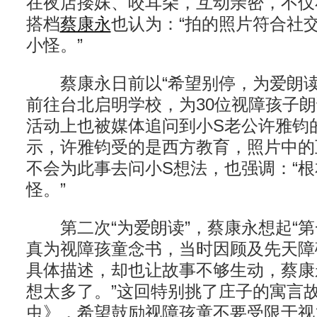
在夜店搂妹、咬耳朵，互动亲密，不仅
搭档
蔡康永
也认为：“拍的照片符合社
小怪。”
蔡康永日前以“希望别停，为爱朗读
前往台北启明学校，为30位视障孩子
活动上也被媒体追问到小S老公许雅钧
示，许雅钧受的是西方教育，照片中的
不会为此事去问小S想法，也强调：“
怪。”
第二次“为爱朗读”，蔡康永想起“第
真为视障孩童念书，当时因顾及先天障
具体描述，却也让故事不够生动，蔡康
想太多了。”这回特别挑了庄子的寓言
虫》，希望鼓励视障孩童不要受限于视