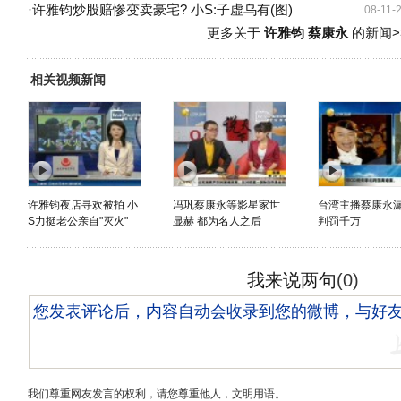
·
许雅钧炒股赔惨变卖豪宅? 小S:子虚乌有(图)
08-11-
更多关于
许雅钧 蔡康永
的新闻>
相关视频新闻
许雅钧夜店寻欢被拍 小
冯巩蔡康永等影星家世
台湾主播蔡康永
S力挺老公亲自"灭火"
显赫 都为名人之后
判罚千万
我来说两句
(
0
)
我们尊重网友发言的权利，请您尊重他人，文明用语。