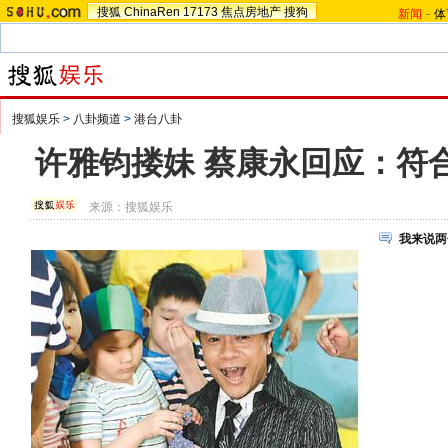
搜狐
ChinaRen
17173
焦点房地产
搜狗
新闻
-
体
搜狐娱乐
>
八卦频道
>
港台八卦
许雅钧搂妹 蔡康永回应：符合
来源：
搜狐娱乐
我来说两