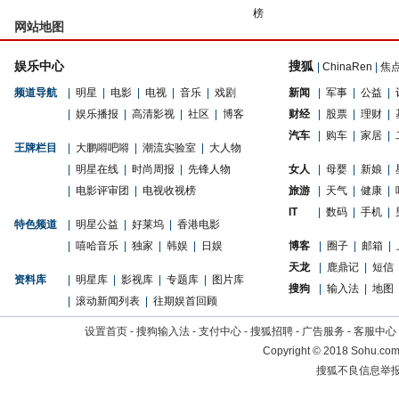
榜
网站地图
娱乐中心
搜狐
|
ChinaRen
|
焦
频道导航
|
明星
|
电影
|
电视
|
音乐
|
戏剧
新闻
|
军事
|
公益
|
|
娱乐播报
|
高清影视
|
社区
|
博客
财经
|
股票
|
理财
|
汽车
|
购车
|
家居
|
王牌栏目
|
大鹏嘚吧嘚
|
潮流实验室
|
大人物
|
明星在线
|
时尚周报
|
先锋人物
女人
|
母婴
|
新娘
|
|
电影评审团
|
电视收视榜
旅游
|
天气
|
健康
|
IT
|
数码
|
手机
|
特色频道
|
明星公益
|
好莱坞
|
香港电影
|
嘻哈音乐
|
独家
|
韩娱
|
日娱
博客
|
圈子
|
邮箱
|
天龙
|
鹿鼎记
|
短信
资料库
|
明星库
|
影视库
|
专题库
|
图片库
搜狗
|
输入法
|
地图
|
滚动新闻列表
|
往期娱首回顾
设置首页
-
搜狗输入法
-
支付中心
-
搜狐招聘
-
广告服务
-
客服中心
Copyright
©
2018 Sohu.com 
搜狐不良信息举