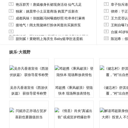
5
5
艳压群芳！唐嫣修身长裙现身活动 仙气儿足
章子怡斥港
6
6
独家：姚晨带小土豆逛商场 购置产后新衣
律师：于正
7
7
成都风味！张靓颖冯轲曝婚纱照 吃串串打麻将
王力宏否认
8
8
接地气！阔太熊黛林打扮休闲逛街买厕所泵
王刚自曝7
9
9
台媒:40
马蓉离婚后，砸1000万人民币给媒体要求删掉这照片
10
10
甜到腻！黄晓明上海庆生 Baby挺孕肚送蛋糕
陈冠希：假
娱乐·大视野
吴亦凡香港宣传《西游伏
邓超携《乘风破浪》登陆
《健忘村》舒淇
妖篇》 获徐导星爷称赞
快本 现场释放表情包
覆，“村”出自