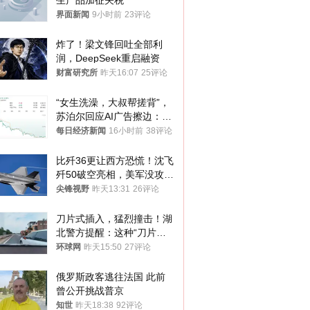
生产品加征关税
界面新闻
9小时前
23评论
炸了！梁文锋回吐全部利
润，DeepSeek重启融资
财富研究所
昨天16:07
25评论
“女生洗澡，大叔帮搓背”，
苏泊尔回应AI广告擦边：视
频全下架，已强化内容管理
每日经济新闻
16小时前
38评论
与审核
比歼36更让西方恐慌！沈飞
歼50破空亮相，美军没攻克
的技术被拿下
尖锋视野
昨天13:31
26评论
刀片式插入，猛烈撞击！湖
北警方提醒：这种“刀片超
车”，太危险了
环球网
昨天15:50
27评论
俄罗斯政客逃往法国 此前
曾公开挑战普京
知世
昨天18:38
92评论