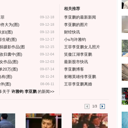
相关推荐
王菲
李亚鹏的最新新闻
09-12-18
佟大为(图)
李亚鹏的图片
09-12-18
妇(图)
财经快讯
09-12-18
生硬(图)
小s与许雅钧
09-12-17
捐摄影作品(图
王菲李亚鹏女儿照片
09-12-15
收归囊中(图)
笑傲江湖李亚鹏
09-12-04
作品(图)
最新股市快讯
09-12-03
20万(图)
李亚鹏博客
09-07-14
有(图)
射雕英雄传李亚鹏
08-11-24
伴(图)
王菲李亚鹏离婚
08-06-11
多关于
许雅钧 李亚鹏
的新闻>>
1/3