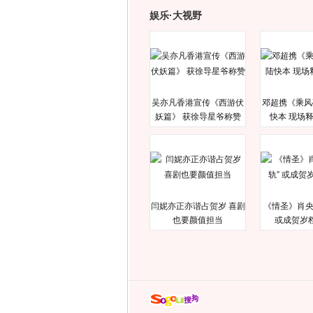
娱乐·大视野
吴亦凡香港宣传《西游伏
邓超携《乘风
妖篇》 获徐导星爷称赞
快本 现场
闫妮亦正亦谐占贺岁 喜剧
《情圣》肖央
也要颜值担当
或成贺岁