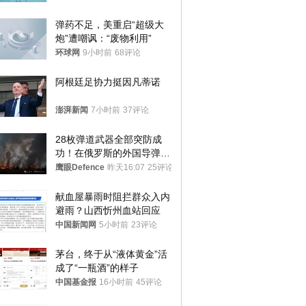
弹药不足，美重启“超级大
炮”遭嘲讽：“废物利用”
环球网
9小时前
68评论
阿根廷足协力挺因凡蒂诺
澎湃新闻
7小时前
37评论
28枚弹道武器全部突防成
功！在俄罗斯的外国导弹发
射车都是合法打击目标
鹰眼Defence
昨天16:07
25评论
献血屋暴雨时阻拦群众入内
避雨？山西忻州血站回应
中国新闻网
5小时前
23评论
茅台，终于从“液体黄金”活
成了“一瓶酒”的样子
中国基金报
16小时前
45评论