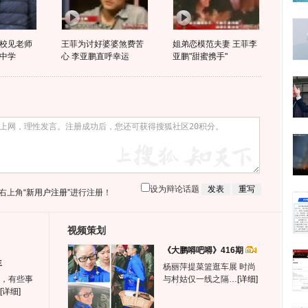
校见老师
王菲为讨好婆婆煞费苦
姐弟恋模范夫妻 王菲李
中学
心 李亚鹏直呼幸运
亚鹏"甜蜜携手"
设为辩论话题
右上角
“新用户注册”
进行注册！
视频策划
《大鹏嘚吧嘚》416期
生
杨丽萍提菜篮逛车展 时尚
，有些事
与村姑仅一线之隔…
[详细]
[详细]