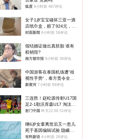
言家世 荒诞吗
狐度
9小时前
467评论
女子1岁宝宝碰坏三亚一酒
店纸巾盒，赔了924元，发
帖吐槽后酒店退还一半的
封面新闻
6小时前
58评论
钱，当地市监局回应
假结婚证做出真胚胎 谁有
权销毁?
南方都市报
9小时前
36评论
中国游客在泰国机场遭“歧
视性手势”，泰方责令全面
调查，对责任人采取最严厉
新黄河
7小时前
69评论
处分
三连胜！赵松源传射U17国
足2-1勒沃库森U17 淘汰赛
将战河床
射门中国
昨天21:50
51评论
继6岁女童离世后又一患儿
死于基因编辑试验 隐瞒一
年才对外披露
有料新语
4小时前
26评论