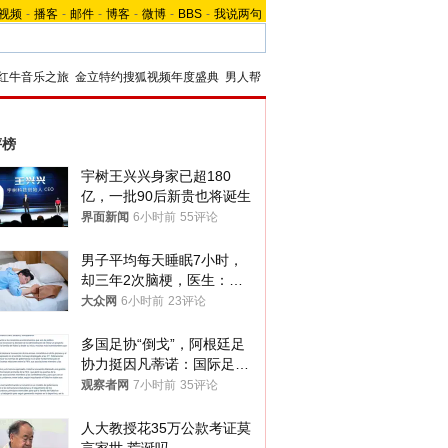
视频
-
播客
-
邮件
-
博客
-
微博
-
BBS
-
我说两句
红牛音乐之旅
金立特约搜狐视频年度盛典
男人帮
评榜
宇树王兴兴身家已超180
亿，一批90后新贵也将诞生
界面新闻
6小时前
55评论
男子平均每天睡眠7小时，
却三年2次脑梗，医生：这
样睡觉更伤身
大众网
6小时前
23评论
多国足协“倒戈”，阿根廷足
协力挺因凡蒂诺：国际足联
今后应继续在其领导下前行
观察者网
7小时前
35评论
人大教授花35万公款考证莫