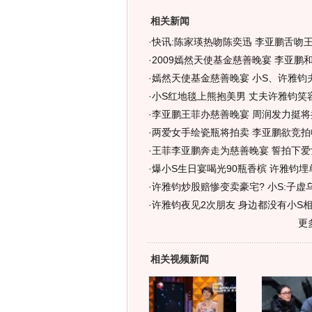
相关新闻
·
快讯:陈家瑛热吻陈奕迅 李亚鹏舌吻
·
2009嫣然天使基金慈善晚宴 李亚鹏和
·
嫣然天使基金慈善晚宴 小S、许雅钧夫
·
小S红地毯上熊抱美男 丈夫许雅钧笑容
·
李亚鹏王菲办慈善晚宴 周润发力挺将
·
两爱女手绘瓷瓶将拍卖 李亚鹏欲竞拍
·
王菲李亚鹏奔走为慈善晚宴 誓拍下爱女
·
爆小S生日宴喝光90瓶香槟 许雅钧埋单
·
许雅钧炒股赔惨变卖豪宅? 小S:子虚乌
·
许雅钧夜见2次朋友 身边都没有小S相
更
相关视频新闻