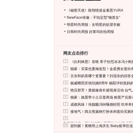
《秘密天使》陈翔情迷金素恩YURA
NewFace张俪：不怕定型“物质女”
明星时尚周报：女明星的欲望衣橱
日韩时尚周报
好莱坞街拍周报
网友点击排行
1
《比利林恩》首映 章子怡范冰冰冯小刚
2
独家：买菜也要拗造型！金星携女逛街
3
京东和奶茶哪个更重要？刘强东的回答
4
杨威晒照庆祝结婚8周年 杨阳洋轻抚妈
5
艳压群芳！唐嫣修身长裙现身活动 仙气
6
独家：姚晨带小土豆逛商场 购置产后新
7
成都风味！张靓颖冯轲曝婚纱照 吃串串
8
接地气！阔太熊黛林打扮休闲逛街买厕
9
马蓉离婚后，砸1000万人民币给媒体要求
10
甜到腻！黄晓明上海庆生 Baby挺孕肚