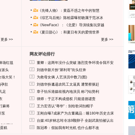
《先锋人物》：黄磊不惑之年中的智慧
《综艺马后炮》陈柏霖曝初吻属于范冰冰
《NewFace》：《北爱》导演续集玩穿越
《夏日甜心》：和夏日有关的爱情世界
更多 >>
更多 >>
网友评论排行
1
捧场红毯
董卿：这两年没什么突破 激烈竞争环境令我不安
2
有派头
刘德华新片扮“犀利哥”街头狂奔
3
全场大笑！
为救母女俩 人艺演员中数刀(图)
4
妈孕肚
刘德华扮邋遢农民工太逼真 遭警察驱赶
5
儿足
章子怡斥港媒歧视内地演员 称刁钻势利
6
衣
律师：于正不构成侵权 只能道德谴责
7
打麻将
王力宏否认“辱华”：别给歌词扣帽子
8
所泵
王刚自曝7成家产为古董藏品：睡180年历史古床
9
台媒:40岁林志玲冷冻9颗卵子 全副武装怕被认出
删掉这照片
10
送蛋糕
陈冠希：假如我有时光机 也什么都不改