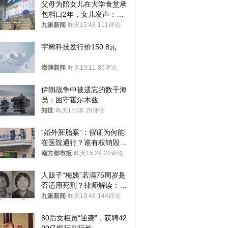
父母为陪女儿在大学食堂承
包档口2年，女儿发声：初
衷是为了陪伴，毕业后将不
九派新闻
昨天15:48
111评论
再营业
宇树科技发行价150.8元
澎湃新闻
昨天19:11
86评论
伊朗战争中被遗忘的数千海
员：困守霍尔木兹
知世
昨天15:06
29评论
“婚外胚胎案”：假证为何能
在医院通行？谁有权销毁胚
胎？
南方都市报
昨天15:29
28评论
人贩子“梅姨”若满75周岁是
否适用死刑？律师解读：很
大概率不会被判处死刑
九派新闻
昨天19:48
144评论
80后女柜员“逆袭”，获聘42