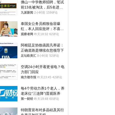
佛山一中学教师招聘，笔试
前13名被淘汰，后5名进体
检，被疑萝卜岗，官方通
九派新闻
2小时前
159评论
报：已叫停
泰国女公务员精致妆容爆
红，本人回应批评：不喜欢
就别看
观察者网
昨天18:32
62评论
阿根廷足协致函因凡蒂诺：
正确道路是继续在您领导下
足坛欧美汇
8小时前
52评论
空调24小时开着更省电？电
力部门回应
南方都市报
昨天23:45
42评论
每4个劳动力养1个老人，养
老床位“三连降”|晋观医养
第一财经
昨天19:48
60评论
特朗普宣布对多晶硅及其衍