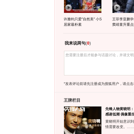
许雅钧只爱"自然美" 小S
王菲李亚鹏学
居家最朴素
窦靖童升重点
我来说两句
(
0
)
*发表评论前请先注册成为搜狐用户，请点击
王牌栏目
先锋人物黄晓明：
感谢低潮 偶像重
黄晓明开始意识到
情需要改变。……