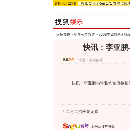
搜狐
ChinaRen
17173
焦点房
娱乐频道
>
明星公益频道
>
2009年嫣然基金晚
快讯：李亚鹏
来源：
搜狐娱乐
快讯：李亚鹏与许雅钧轮流抢拍
二月二抬头龙见喜
上网从搜狗开始