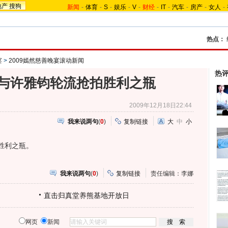
地产
搜狗
新闻
-
体育
-
S
-
娱乐
-
V
-
财经
-
IT
-
汽车
-
房产
-
女人
-
热点：
宴
>
2009嫣然慈善晚宴滚动新闻
热
与许雅钧轮流抢拍胜利之瓶
2009年12月18日22:44
我来说两句
(
0
)
复制链接
大
中
小
胜利之瓶。
我来说两句
(
0
)
复制链接
责任编辑：李娜
直击归真堂养熊基地开放日
网页
新闻