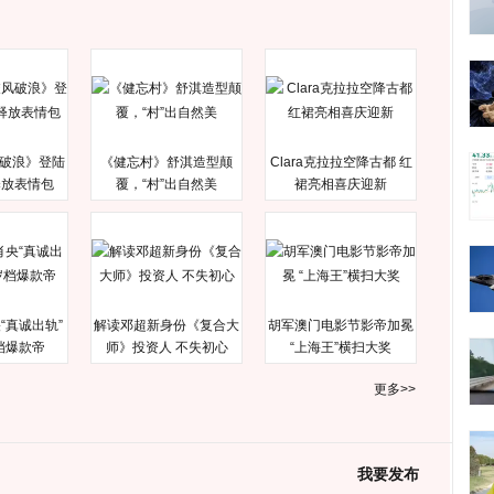
破浪》登陆
《健忘村》舒淇造型颠
Clara克拉拉空降古都 红
释放表情包
覆，“村”出自然美
裙亮相喜庆迎新
“真诚出轨”
解读邓超新身份《复合大
胡军澳门电影节影帝加冕
档爆款帝
师》投资人 不失初心
“上海王”横扫大奖
更多>>
我要发布