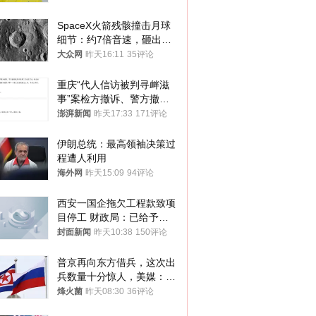
SpaceX火箭残骸撞击月球
细节：约7倍音速，砸出直
径约30米撞击坑
大众网
昨天16:11
35评论
重庆“代人信访被判寻衅滋
事”案检方撤诉、警方撤
案，两被告人获国赔
澎湃新闻
昨天17:33
171评论
伊朗总统：最高领袖决策过
程遭人利用
海外网
昨天15:09
94评论
西安一国企拖欠工程款致项
目停工 财政局：已给予处
分，正督促整改
封面新闻
昨天10:38
150评论
普京再向东方借兵，这次出
兵数量十分惊人，美媒：俄
朝要动真格？
烽火菌
昨天08:30
36评论