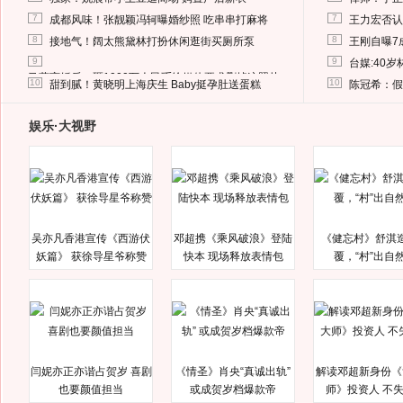
7
7
成都风味！张靓颖冯轲曝婚纱照 吃串串打麻将
王力宏否认
8
8
接地气！阔太熊黛林打扮休闲逛街买厕所泵
王刚自曝7
9
9
台媒:40
马蓉离婚后，砸1000万人民币给媒体要求删掉这照片
10
10
甜到腻！黄晓明上海庆生 Baby挺孕肚送蛋糕
陈冠希：假
娱乐·大视野
吴亦凡香港宣传《西游伏
邓超携《乘风破浪》登陆
《健忘村》舒淇
妖篇》 获徐导星爷称赞
快本 现场释放表情包
覆，“村”出自
闫妮亦正亦谐占贺岁 喜剧
《情圣》肖央“真诚出轨”
解读邓超新身份《
也要颜值担当
或成贺岁档爆款帝
师》投资人 不