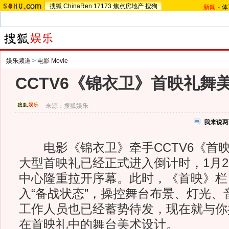
搜狐
ChinaRen
17173
焦点房地产
搜狗
新闻
-
体
娱乐频道
>
电影 Movie
CCTV6《锦衣卫》首映礼舞
来源：
搜狐娱乐
我来说两
电影《锦衣卫》牵手CCTV6《首
大型首映礼已经正式进入倒计时，1月2
中心隆重拉开序幕。此时，《首映》栏
入“备战状态”，操控舞台布景、灯光、
工作人员也已经蓄势待发，现在就与你
在首映礼中的舞台美术设计。