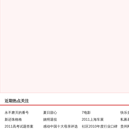
近期热点关注
永不磨灭的番号
夏日甜心
7电影
快乐
新还珠格格
姚明退役
2011上海车展
私募
2011高考试题答案
感动中国十大母亲评选
社区2010年度行业口碑
贵州