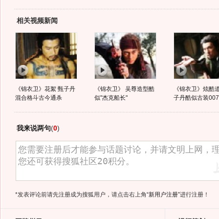
相关视频新闻
《锦衣卫》花絮 甄子丹
《锦衣卫》 吴尊造型酷
《锦衣卫》炫酷道
混合格斗古今通杀
似"杰克船长"
子丹酷似古装007
我来说两句
(
0
)
*发表评论前请先注册成为搜狐用户，请点击右上角
“新用户注册”
进行注册！