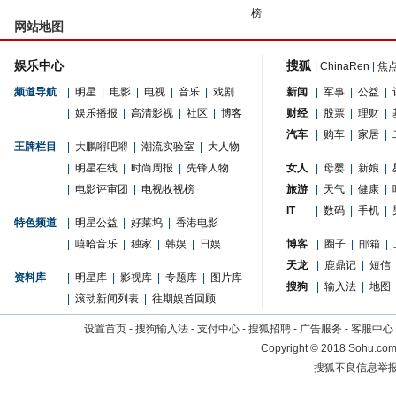
榜
网站地图
娱乐中心
搜狐
|
ChinaRen
|
焦
频道导航
|
明星
|
电影
|
电视
|
音乐
|
戏剧
新闻
|
军事
|
公益
|
|
娱乐播报
|
高清影视
|
社区
|
博客
财经
|
股票
|
理财
|
汽车
|
购车
|
家居
|
王牌栏目
|
大鹏嘚吧嘚
|
潮流实验室
|
大人物
|
明星在线
|
时尚周报
|
先锋人物
女人
|
母婴
|
新娘
|
|
电影评审团
|
电视收视榜
旅游
|
天气
|
健康
|
IT
|
数码
|
手机
|
特色频道
|
明星公益
|
好莱坞
|
香港电影
|
嘻哈音乐
|
独家
|
韩娱
|
日娱
博客
|
圈子
|
邮箱
|
天龙
|
鹿鼎记
|
短信
资料库
|
明星库
|
影视库
|
专题库
|
图片库
搜狗
|
输入法
|
地图
|
滚动新闻列表
|
往期娱首回顾
设置首页
-
搜狗输入法
-
支付中心
-
搜狐招聘
-
广告服务
-
客服中心
Copyright
©
2018 Sohu.com 
搜狐不良信息举