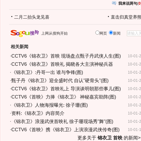
我来说两句
(
0
二月二抬头龙见喜
直击归真堂养
上网从搜狗开始
网页
新闻
相关新闻
·
CCTV6《锦衣卫》首映 现场盘点甄子丹武侠人生(图)
10-01-
·
CCTV6《锦衣卫》首映礼 揭晓各大主演神秘兵器
10-01-
·
《锦衣卫》:丹哥一出 谁与争锋(图)
10-01-
·
甄子丹《锦衣卫》迎全盛时代 自认"硬骨头"(图)
10-01-
·
CCTV6《锦衣卫》首映礼上 导演谈明朝那些事儿(图)
10-01-
·
CCTV6《首映》力捧《锦衣卫》 神秘嘉宾助阵(图)
10-01-
·
《锦衣卫》人物海报曝光: 徐子珊(图)
10-01-
·
资料:《锦衣卫》内容简介
10-01-
·
《锦衣卫》浪漫武侠首映礼 徐子珊现场秀"舞"(图)
10-01-
·
CCTV6《首映》携《锦衣卫》上演浪漫武侠传奇(图)
10-01-
更多关于
锦衣卫 首映
的新闻>