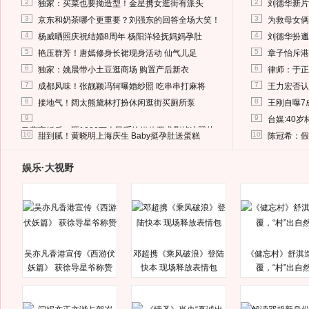
2
2
独家：买菜也要拗造型！金星携女逛街有派头
刘德华新片
3
3
京东和奶茶哪个更重要？刘强东的回答全场大笑！
为救母女俩
4
4
杨威晒照庆祝结婚8周年 杨阳洋轻抚妈妈孕肚
刘德华扮邋
5
5
艳压群芳！唐嫣修身长裙现身活动 仙气儿足
章子怡斥港
6
6
独家：姚晨带小土豆逛商场 购置产后新衣
律师：于正
7
7
成都风味！张靓颖冯轲曝婚纱照 吃串串打麻将
王力宏否认
8
8
接地气！阔太熊黛林打扮休闲逛街买厕所泵
王刚自曝7
9
9
台媒:40
马蓉离婚后，砸1000万人民币给媒体要求删掉这照片
10
10
甜到腻！黄晓明上海庆生 Baby挺孕肚送蛋糕
陈冠希：假
娱乐·大视野
吴亦凡香港宣传《西游伏
邓超携《乘风破浪》登陆
《健忘村》舒淇
妖篇》 获徐导星爷称赞
快本 现场释放表情包
覆，“村”出自