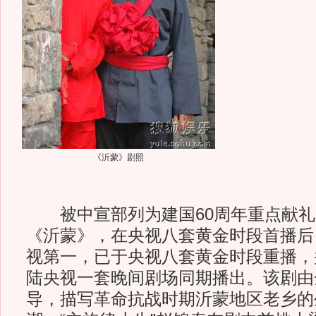
《沂蒙》剧照
被中宣部列为建国60周年重点献礼
《沂蒙》，在央视八套黄金时段首播后
视第一，已于央视八套黄金时段重播，
陆央视一套晚间剧场同期播出。该剧由
导，描写革命抗战时期沂蒙地区老乡的