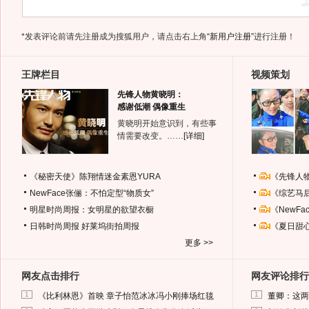
*发表评论前请先注册成为搜狐用户，请点击右上角
“新用户注册”
进行注册！
王牌栏目
视频策划
先锋人物黄晓明：
感谢低潮 偶像重生
黄晓明开始意识到，有些事
情需要改变。……
[详细]
《秘密天使》陈翔情迷金素恩YURA
《先锋人
NewFace张俪：不怕定型“物质女”
《综艺马
明星时尚周报：女明星的欲望衣橱
《NewF
日韩时尚周报
好莱坞街拍周报
《夏日甜
更多 >>
网友点击排行
网友评论排行
1
1
《比利林恩》首映 章子怡范冰冰冯小刚捧场红毯
董卿：这两