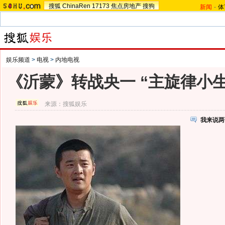
搜狐
ChinaRen
17173
焦点房地产
搜狗
新闻
-
体
娱乐频道
>
电视
>
内地电视
《沂蒙》转战央一 “主旋律小
来源：
搜狐娱乐
我来说两