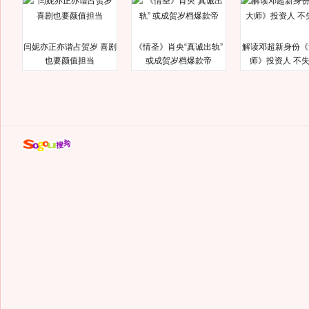
闫妮亦正亦谐占贺岁 喜剧
《情圣》肖央“真诚出轨”
解读邓超新身份《
也要颜值担当
或成贺岁档爆款帝
师》投资人 不