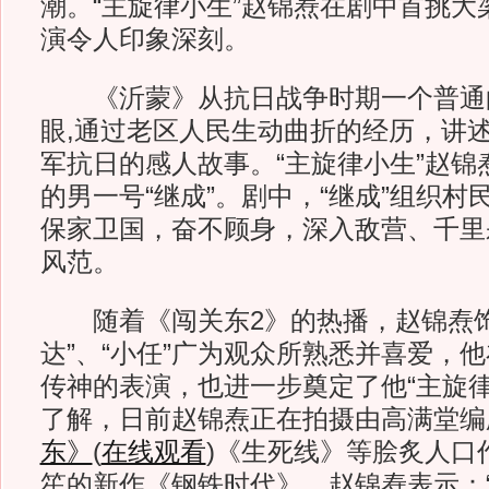
潮。“主旋律小生”赵锦焘在剧中首挑大
演令人印象深刻。
《沂蒙》从抗日战争时期一个普通
眼,通过老区人民生动曲折的经历，讲
军抗日的感人故事。“主旋律小生”赵锦
的男一号“继成”。剧中，“继成”组织
保家卫国，奋不顾身，深入敌营、千里
风范。
随着《闯关东2》的热播，赵锦焘饰
达”、“小任”广为观众所熟悉并喜爱，
传神的表演，也进一步奠定了他“主旋律
了解，日前赵锦焘正在拍摄由高满堂编
东》
(
在线观看
)《生死线》等脍炙人口
笙的新作《钢铁时代》，赵锦焘表示：