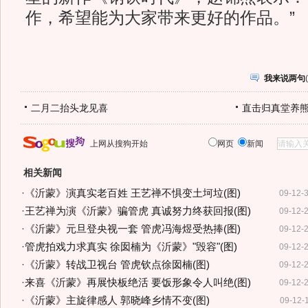
作，希望能为大家带来更好的作品。”
我来说两句
(
二月二抬头龙见喜
直击归真堂养
上网从搜狗开始
网页
新闻
相关新闻
·
《沂蒙》演真实老百姓 王艺禅不惧变土坷垃(图)
09-12-
·
王艺禅为演《沂蒙》骗管虎 真诚努力终获回报(图)
09-12-
·
《沂蒙》元旦登央视一套 管虎冯海煜受热捧(图)
09-12-
·
管虎拍戏力求真实 徐囡楠为《沂蒙》"毁容"(图)
09-12-
·
《沂蒙》转战卫视台 管虎钦点徐囡楠(图)
09-12-
·
来喜《沂蒙》再展快板绝活 要饭形象令人叫绝(图)
09-12-
·
《沂蒙》主旋律感人 郭晓峰乡情不变(图)
09-12-