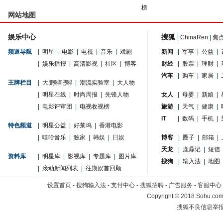
榜
网站地图
娱乐中心
搜狐
|
ChinaRen
|
焦
频道导航
|
明星
|
电影
|
电视
|
音乐
|
戏剧
新闻
|
军事
|
公益
|
|
娱乐播报
|
高清影视
|
社区
|
博客
财经
|
股票
|
理财
|
汽车
|
购车
|
家居
|
王牌栏目
|
大鹏嘚吧嘚
|
潮流实验室
|
大人物
|
明星在线
|
时尚周报
|
先锋人物
女人
|
母婴
|
新娘
|
|
电影评审团
|
电视收视榜
旅游
|
天气
|
健康
|
IT
|
数码
|
手机
|
特色频道
|
明星公益
|
好莱坞
|
香港电影
|
嘻哈音乐
|
独家
|
韩娱
|
日娱
博客
|
圈子
|
邮箱
|
天龙
|
鹿鼎记
|
短信
资料库
|
明星库
|
影视库
|
专题库
|
图片库
搜狗
|
输入法
|
地图
|
滚动新闻列表
|
往期娱首回顾
设置首页
-
搜狗输入法
-
支付中心
-
搜狐招聘
-
广告服务
-
客服中心
Copyright
©
2018 Sohu.com 
搜狐不良信息举