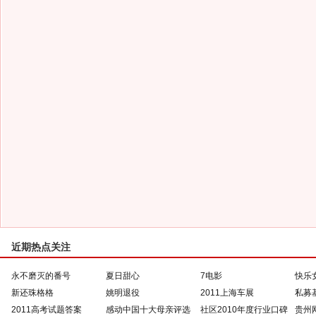
近期热点关注
永不磨灭的番号
夏日甜心
7电影
快乐
新还珠格格
姚明退役
2011上海车展
私募
2011高考试题答案
感动中国十大母亲评选
社区2010年度行业口碑
贵州