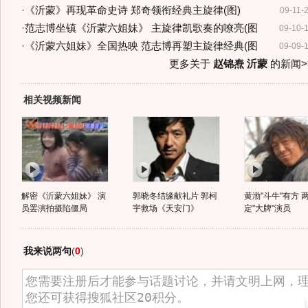
·
《沂蒙》再现革命史诗 郑奇领衔经典主旋律(图)
09-11-
·
范志博坐镇《沂蒙六姐妹》 主旋律凯歌奏的嘹亮(图
09-10-
·
《沂蒙六姐妹》全国热映 范志博再塑主旋律经典(图
09-09-
更多关于
赵锦焘 沂蒙
的新闻>
相关视频新闻
解密《沂蒙六姐妹》 演
郭晓冬结缘献礼片 郭柯
黄渤"斗牛"有方 
员罢演拍摄陷僵局
宇救场《天安门》
定"大牌"演员
我来说两句
(
0
)