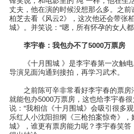
锋笑说，和电影里的“纯”一样，他在生
丈夫，他在演的时候没想那么多。之前
柏芝去看《风云2》，这次他还会带张
城》。并笑说：“嗯，所有怀孕的女人都
李宇春：我包办不了5000万票房
《十月围城 》是李宇春第一次触电
导演见面沟通到接拍，再学习武术。
之前陈可辛非常看好李宇春的票房潜
就能包办5000万票房，这也给李宇春
说：“我相信《十月围城》会吸引很多观
乐红人小沈阳担纲《三枪拍案惊奇》，
城》，谁更有票房能力呢？李宇春笑答