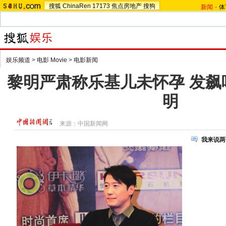
搜狐
ChinaRen
17173
焦点房地产
搜狗
新闻
-
体
娱乐频道
>
电影 Movie
>
电影新闻
黎明严肃称乐基儿未怀孕 发飙
明
来源：
中国新闻网
我来说两