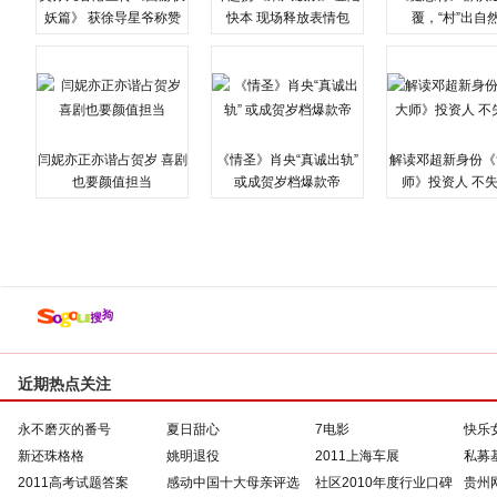
妖篇》 获徐导星爷称赞
快本 现场释放表情包
覆，“村”出自
闫妮亦正亦谐占贺岁 喜剧
《情圣》肖央“真诚出轨”
解读邓超新身份《
也要颜值担当
或成贺岁档爆款帝
师》投资人 不
近期热点关注
永不磨灭的番号
夏日甜心
7电影
快乐
新还珠格格
姚明退役
2011上海车展
私募
2011高考试题答案
感动中国十大母亲评选
社区2010年度行业口碑
贵州