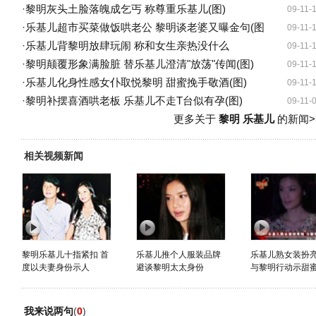
·
黎明灰头土脸落魄成乞丐 称尊重乐基儿(图)
09-11-
·
乐基儿超市买菜做饭哄老公 黎明谈老婆又曝金句(图
09-11-
·
乐基儿背黎明放肆玩闹 称和女生亲热没什么
09-11-
·
黎明颠覆形象满脸脏 替乐基儿澄清"放荡"传闻(图)
09-11-
·
乐基儿化身性感女仆取悦黎明 甜蜜挽手敬酒(图)
09-11-
·
黎明补摆喜酒哄老板 乐基儿不走T台似有孕(图)
09-11-
更多关于
黎明 乐基儿
的新闻>
相关视频新闻
黎明乐基儿十指紧扣 首
乐基儿推个人服装品牌
乐基儿熟女装扮亮
度以夫妻身份示人
避谈黎明太太身份
与黎明行动示甜
我来说两句
(
0
)