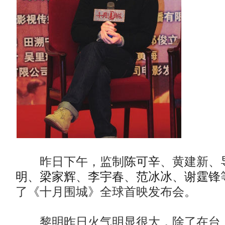
昨日下午，监制
陈可辛
、黄建新、
明
、
梁家辉
、
李宇春
、
范冰冰
、
谢霆锋
了《十月围城》全球首映发布会。
黎明昨日火气明显很大，除了在台上