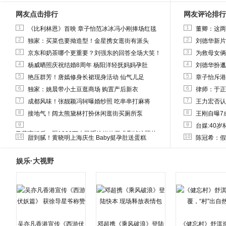
网友点击排行
网友评论排行
1
1
《比利林恩》首映 章子怡范冰冰冯小刚捧场红毯
董卿：这两
2
2
独家：买菜也要拗造型！金星携女逛街有派头
刘德华新片
3
3
京东和奶茶哪个更重要？刘强东的回答全场大笑！
为救母女俩
4
4
杨威晒照庆祝结婚8周年 杨阳洋轻抚妈妈孕肚
刘德华扮邋
5
5
艳压群芳！唐嫣修身长裙现身活动 仙气儿足
章子怡斥港
6
6
独家：姚晨带小土豆逛商场 购置产后新衣
律师：于正
7
7
成都风味！张靓颖冯轲曝婚纱照 吃串串打麻将
王力宏否认
8
8
接地气！阔太熊黛林打扮休闲逛街买厕所泵
王刚自曝7
9
9
台媒:40
马蓉离婚后，砸1000万人民币给媒体要求删掉这照片
10
10
甜到腻！黄晓明上海庆生 Baby挺孕肚送蛋糕
陈冠希：假
娱乐·大视野
吴亦凡香港宣传《西游伏
邓超携《乘风破浪》登陆
《健忘村》舒淇