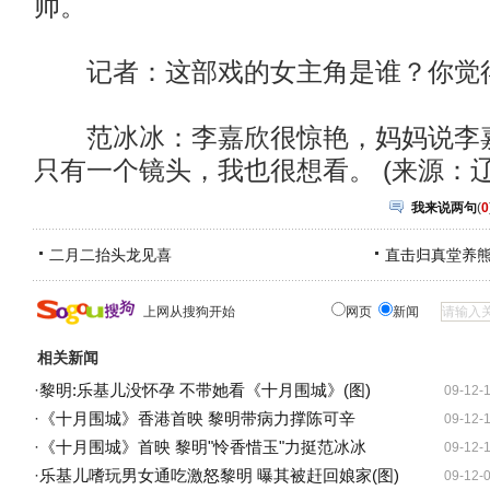
帅。
记者：这部戏的女主角是谁？你觉
范冰冰：李嘉欣很惊艳，妈妈说李嘉
只有一个镜头，我也很想看。 (来源：辽
我来说两句
(
0
二月二抬头龙见喜
直击归真堂养
上网从搜狗开始
网页
新闻
相关新闻
·
黎明:乐基儿没怀孕 不带她看《十月围城》(图)
09-12-
·
《十月围城》香港首映 黎明带病力撑陈可辛
09-12-
·
《十月围城》首映 黎明"怜香惜玉"力挺范冰冰
09-12-
·
乐基儿嗜玩男女通吃激怒黎明 曝其被赶回娘家(图)
09-12-