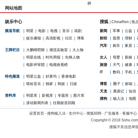
榜
网站地图
娱乐中心
搜狐
|
ChinaRen
|
焦
频道导航
|
明星
|
电影
|
电视
|
音乐
|
戏剧
新闻
|
军事
|
公益
|
|
娱乐播报
|
高清影视
|
社区
|
博客
财经
|
股票
|
理财
|
汽车
|
购车
|
家居
|
王牌栏目
|
大鹏嘚吧嘚
|
潮流实验室
|
大人物
|
明星在线
|
时尚周报
|
先锋人物
女人
|
母婴
|
新娘
|
|
电影评审团
|
电视收视榜
旅游
|
天气
|
健康
|
IT
|
数码
|
手机
|
特色频道
|
明星公益
|
好莱坞
|
香港电影
|
嘻哈音乐
|
独家
|
韩娱
|
日娱
博客
|
圈子
|
邮箱
|
天龙
|
鹿鼎记
|
短信
资料库
|
明星库
|
影视库
|
专题库
|
图片库
搜狗
|
输入法
|
地图
|
滚动新闻列表
|
往期娱首回顾
设置首页
-
搜狗输入法
-
支付中心
-
搜狐招聘
-
广告服务
-
客服中心
Copyright
©
2018 Sohu.com 
搜狐不良信息举