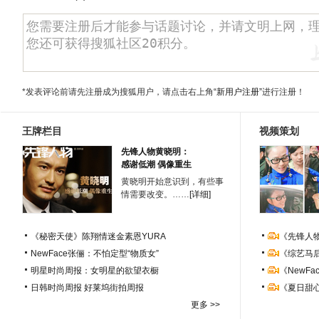
*发表评论前请先注册成为搜狐用户，请点击右上角
“新用户注册”
进行注册！
王牌栏目
视频策划
先锋人物黄晓明：
感谢低潮 偶像重生
黄晓明开始意识到，有些事
情需要改变。……
[详细]
《秘密天使》陈翔情迷金素恩YURA
《先锋人
NewFace张俪：不怕定型“物质女”
《综艺马
明星时尚周报：女明星的欲望衣橱
《NewF
日韩时尚周报
好莱坞街拍周报
《夏日甜
更多 >>