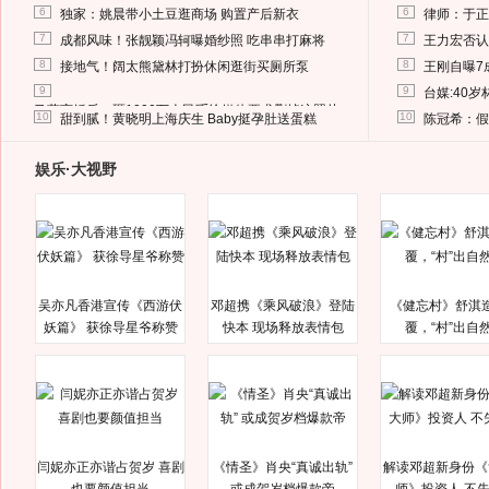
6
6
独家：姚晨带小土豆逛商场 购置产后新衣
律师：于正
7
7
成都风味！张靓颖冯轲曝婚纱照 吃串串打麻将
王力宏否认
8
8
接地气！阔太熊黛林打扮休闲逛街买厕所泵
王刚自曝7
9
9
台媒:40
马蓉离婚后，砸1000万人民币给媒体要求删掉这照片
10
10
甜到腻！黄晓明上海庆生 Baby挺孕肚送蛋糕
陈冠希：假
娱乐·大视野
吴亦凡香港宣传《西游伏
邓超携《乘风破浪》登陆
《健忘村》舒淇
妖篇》 获徐导星爷称赞
快本 现场释放表情包
覆，“村”出自
闫妮亦正亦谐占贺岁 喜剧
《情圣》肖央“真诚出轨”
解读邓超新身份《