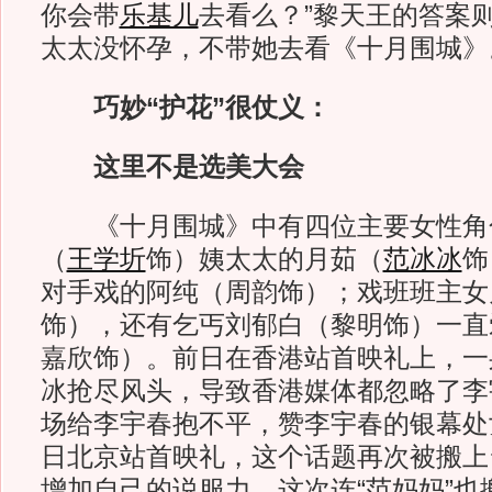
你会带
乐基儿
去看么？”黎天王的答案
太太没怀孕，不带她去看《十月围城》
巧妙“护花”很仗义：
这里不是选美大会
《十月围城》中有四位主要女性角
（
王学圻
饰）姨太太的月茹（
范冰冰
饰
对手戏的阿纯（周韵饰）；戏班班主女
饰），还有乞丐刘郁白（黎明饰）一直
嘉欣饰）。前日在香港站首映礼上，一
冰抢尽风头，导致香港媒体都忽略了李
场给李宇春抱不平，赞李宇春的银幕处
日北京站首映礼，这个话题再次被搬上
增加自己的说服力，这次连“范妈妈”也