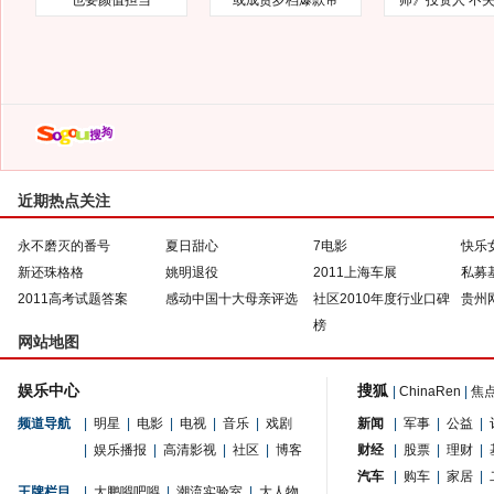
也要颜值担当
或成贺岁档爆款帝
师》投资人 不
近期热点关注
永不磨灭的番号
夏日甜心
7电影
快乐
新还珠格格
姚明退役
2011上海车展
私募
2011高考试题答案
感动中国十大母亲评选
社区2010年度行业口碑
贵州
榜
网站地图
娱乐中心
搜狐
|
ChinaRen
|
焦
频道导航
|
明星
|
电影
|
电视
|
音乐
|
戏剧
新闻
|
军事
|
公益
|
|
娱乐播报
|
高清影视
|
社区
|
博客
财经
|
股票
|
理财
|
汽车
|
购车
|
家居
|
王牌栏目
|
大鹏嘚吧嘚
|
潮流实验室
|
大人物