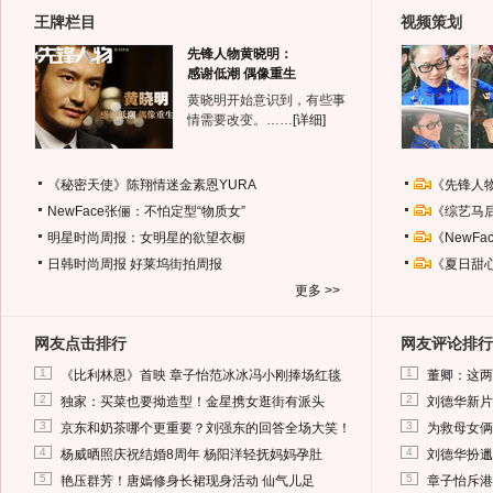
王牌栏目
视频策划
先锋人物黄晓明：
感谢低潮 偶像重生
黄晓明开始意识到，有些事
情需要改变。……
[详细]
《秘密天使》陈翔情迷金素恩YURA
《先锋人
NewFace张俪：不怕定型“物质女”
《综艺马
明星时尚周报：女明星的欲望衣橱
《NewF
日韩时尚周报
好莱坞街拍周报
《夏日甜
更多 >>
网友点击排行
网友评论排行
1
1
《比利林恩》首映 章子怡范冰冰冯小刚捧场红毯
董卿：这两
2
2
独家：买菜也要拗造型！金星携女逛街有派头
刘德华新片
3
3
京东和奶茶哪个更重要？刘强东的回答全场大笑！
为救母女俩
4
4
杨威晒照庆祝结婚8周年 杨阳洋轻抚妈妈孕肚
刘德华扮邋
5
5
艳压群芳！唐嫣修身长裙现身活动 仙气儿足
章子怡斥港