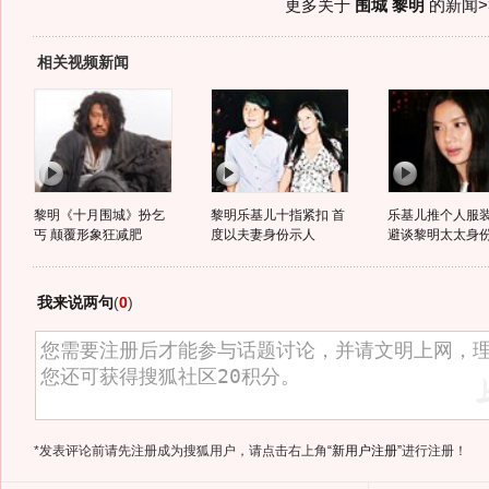
更多关于
围城 黎明
的新闻>
相关视频新闻
黎明《十月围城》扮乞
黎明乐基儿十指紧扣 首
乐基儿推个人服
丐 颠覆形象狂减肥
度以夫妻身份示人
避谈黎明太太身
我来说两句
(
0
)
*发表评论前请先注册成为搜狐用户，请点击右上角
“新用户注册”
进行注册！