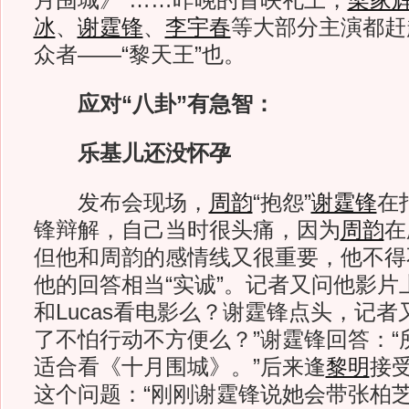
月围城》”……昨晚的首映礼上，
梁家
冰
、
谢霆锋
、
李宇春
等大部分主演都赶
众者——“黎天王”也。
应对“八卦”有急智：
乐基儿还没怀孕
发布会现场，
周韵
“抱怨”
谢霆锋
在
锋辩解，自己当时很头痛，因为
周韵
在
但他和周韵的感情线又很重要，他不得不
他的回答相当“实诚”。记者又问他影片
和Lucas看电影么？谢霆锋点头，记者
了不怕行动不方便么？”谢霆锋回答：“
适合看《十月围城》。”后来逢
黎明
接
这个问题：“刚刚谢霆锋说她会带张柏