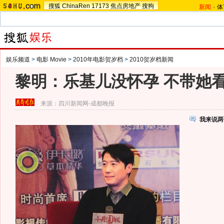
搜狐
ChinaRen
17173
焦点房地产
搜狗
新闻
-
体
娱乐频道
>
电影 Movie
>
2010年电影贺岁档
>
2010贺岁档新闻
黎明：乐基儿没怀孕 不带她
来源：
四川新闻网-成都晚报
我来说两