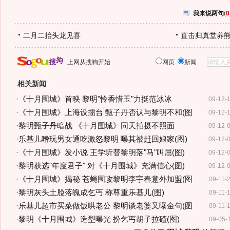
我来说两句
(
0
二月二抬头龙见喜
直击归真堂养
上网从搜狗开始
网页
新闻
相关新闻
·
《十月围城》首映 黎明"怜香惜玉"力挺范冰冰
09-12-
·
《十月围城》上海设擂台 甄子丹否认与黎明不和(图
09-12-
·
黎明甄子丹暗战 《十月围城》同天拍摄不照面
09-12-
·
乐基儿嗜玩男女通吃激怒黎明 曝其被赶回娘家(图)
09-12-
·
《十月围城》发小说 王学圻替黎明落"马"叫屈(图)
09-12-
·
黎明获选"年度君子" 对《十月围城》充满信心(图)
09-12-
·
《十月围城》揭秘 苍蝇围攻黎明李宇春意外加盟(图
09-11-
·
黎明灰头土脸落魄成乞丐 称尊重乐基儿(图)
09-11-
·
乐基儿超市买菜做饭哄老公 黎明谈老婆又曝金句(图
09-11-
·
黎明《十月围城》造型曝光 扮乞丐胡子拉碴(图)
09-05-