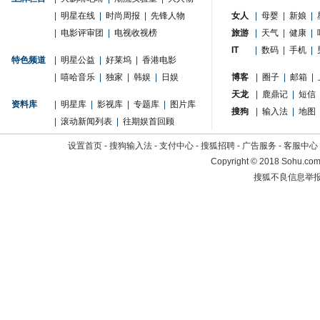
|
明星在线
|
时尚周报
|
先锋人物
女人
|
母婴
|
新娘
|
|
电影评审团
|
电视收视榜
旅游
|
天气
|
健康
|
IT
|
数码
|
手机
|
特色频道
|
明星公益
|
好莱坞
|
香港电影
|
嘻哈音乐
|
独家
|
韩娱
|
日娱
博客
|
圈子
|
邮箱
|
天龙
|
鹿鼎记
|
短信
资料库
|
明星库
|
影视库
|
专题库
|
图片库
搜狗
|
输入法
|
地图
|
滚动新闻列表
|
往期娱首回顾
设置首页
-
搜狗输入法
-
支付中心
-
搜狐招聘
-
广告服务
-
客服中心
Copyright
©
2018 Sohu.com 
搜狐不良信息举