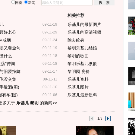
网页
新闻
相关推荐
儿
乐基儿的最新图片
09-11-19
顾好老公
乐基儿的高清视频
09-11-29
林戒烟
除去纹身
09-11-24
婆又曝金句
黎明乐基儿结婚
09-11-19
没什么
黎明的歌曲
09-11-18
荡"传闻
黎明乐基儿纵欲
09-11-18
与旧爱辣舞
黎明园 房价
09-11-17
飞没交集
乐基儿资料
09-11-11
敬酒(图)
乐基儿图片
09-11-10
有孕(图)
乐基儿最新质料
09-11-06
更多关于
乐基儿 黎明
的新闻>>
1/3