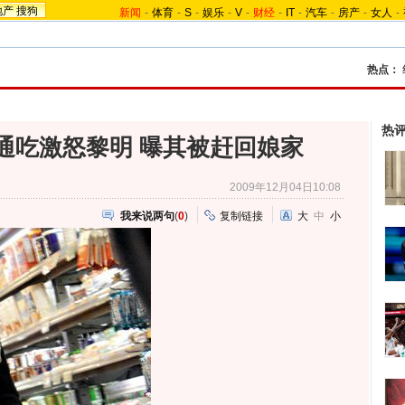
地产
搜狗
新闻
-
体育
-
S
-
娱乐
-
V
-
财经
-
IT
-
汽车
-
房产
-
女人
-
热点：
热
通吃激怒黎明 曝其被赶回娘家
2009年12月04日10:08
我来说两句
(
0
)
复制链接
大
中
小