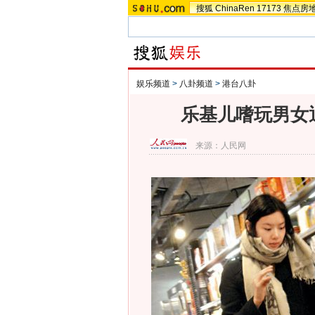
搜狐
ChinaRen
17173
焦点房
娱乐频道
>
八卦频道
>
港台八卦
乐基儿嗜玩男女
来源：
人民网