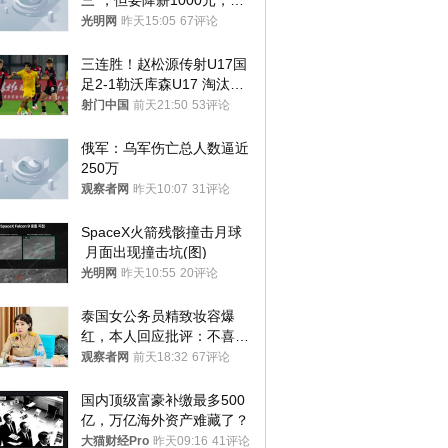
三”，但要降薪1000元，不
接受只能辞职
光明网
昨天15:05
67评论
三连胜！赵松源传射U17国
足2-1勒沃库森U17 淘汰赛
将战河床
射门中国
前天21:50
53评论
俄军：乌军伤亡总人数逼近
250万
观察者网
昨天10:07
31评论
SpaceX火箭残骸撞击月球
 月面出现撞击坑(图)
光明网
昨天10:55
20评论
泰国女公务员精致妆容爆
红，本人回应批评：不喜欢
就别看
观察者网
前天18:32
67评论
国内顶级富豪补缴最多500
亿，万亿海外资产难藏了？
大猫财经Pro
昨天09:16
41评论