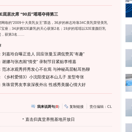
2E屈居次席 “90后”瑶瑶夺得第三
网络的“2009十大美乳女王”票选，36岁的林志玲靠34C美乳荣登美乳
宝座；34岁拥32E豪乳的天心获第2名；19岁的瑶瑶以32E童颜巨乳
起，获第3名……
荐
：
刘嘉玲自曝正造人 回应张曼玉调侃赞其“有趣”
：
谢娜与张杰闹“情变” 录制节目紧贴李维嘉
：
范冰冰观秀捋秀发心不在焉 与神秘高层帖耳热聊
：
《乡村爱情3》小沈阳变赵本山儿子 发型夸张
：
朱珠背男友李泉深夜外出 性感秀美腿心情大好
我来说两句
(
0
)
复制链接
责任编辑：CL
直击归真堂养熊基地开放日