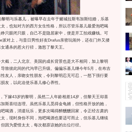
的
黎明
与
乐基儿
，被曝早在去年于赌城拉斯韦加斯结婚，乐基
太太，也知对方的西方女生性格，所以尽管乐基儿最爱泡吧喝
是睁只眼闭只眼，自己不是隐居家中，便是开工拍戏赚钱。可
e派对上，与昔日男性好友Drafus亲密玩闹外，还在门外又搂
男女通杀的惹火行径，激怒了黎天王。
截，二人北京、美国的成长背景也是大不相同，加上黎明
，导致彼此间的代沟早已升级。偏偏乐基儿继今年5月，在布吉
男性友人，亲吻女性朋友，令到黎明忍无可忍，一怒下强行要
离损友，以此迫使乐基儿修心养性。
下嫁43岁的黎明，虽然二人年龄相差14岁，但黎天王却喜
韦加斯喜结连理。虽然乐基儿觅得金龟婿，但性格开放的她，
泡吧喝酒，消遣玩乐，更多次喝得醉醺醺回家，令正经古肃的
太太，现时身份不同，泡吧喝酒也要适可而止，但乐基儿继续
，但因为爱惜太太，每次都原谅她的出位行径。