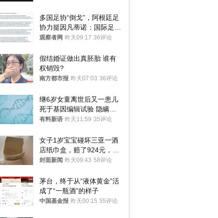
多国足协“倒戈”，阿根廷足
协力挺因凡蒂诺：国际足联
今后应继续在其领导下前行
观察者网
昨天09:17
36评论
假结婚证做出真胚胎 谁有
权销毁?
南方都市报
昨天07:03
36评论
继6岁女童离世后又一患儿
死于基因编辑试验 隐瞒一
年才对外披露
有料新语
昨天11:59
35评论
女子1岁宝宝碰坏三亚一酒
店纸巾盒，赔了924元，发
帖吐槽后酒店退还一半的
封面新闻
昨天09:43
58评论
钱，当地市监局回应
茅台，终于从“液体黄金”活
成了“一瓶酒”的样子
中国基金报
昨天00:15
55评论