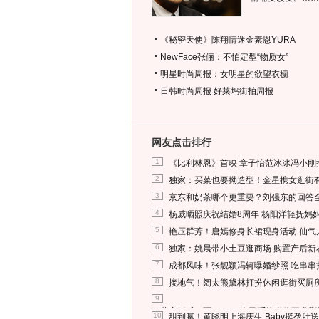
《秘密天使》陈翔情迷金素恩YURA
NewFace张俪：不怕定型“物质女”
明星时尚周报：女明星的欲望衣橱
日韩时尚周报
好莱坞街拍周报
网友点击排行
1
《比利林恩》首映 章子怡范冰冰冯小刚
2
独家：买菜也要拗造型！金星携女逛街
3
京东和奶茶哪个更重要？刘强东的回答
4
杨威晒照庆祝结婚8周年 杨阳洋轻抚妈
5
艳压群芳！唐嫣修身长裙现身活动 仙气
6
独家：姚晨带小土豆逛商场 购置产后新
7
成都风味！张靓颖冯轲曝婚纱照 吃串串
8
接地气！阔太熊黛林打扮休闲逛街买厕
9
马蓉离婚后，砸1000万人民币给媒体要求
10
甜到腻！黄晓明上海庆生 Baby挺孕肚