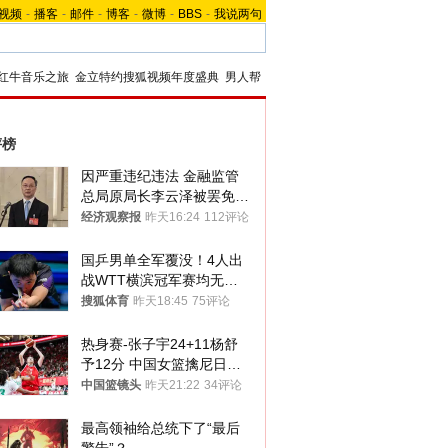
视频
-
播客
-
邮件
-
博客
-
微博
-
BBS
-
我说两句
红牛音乐之旅
金立特约搜狐视频年度盛典
男人帮
评榜
因严重违纪违法 金融监管
总局原局长李云泽被罢免全
国人大代表
经济观察报
昨天16:24
112评论
国乒男单全军覆没！4人出
战WTT横滨冠军赛均无缘
八强
搜狐体育
昨天18:45
75评论
热身赛-张子宇24+11杨舒
予12分 中国女篮擒尼日利
亚
中国篮镜头
昨天21:22
34评论
最高领袖给总统下了“最后