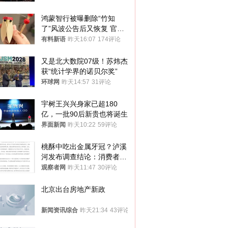
鸿蒙智行被曝删除“竹知
了”风波公告后又恢复 官媒
曾力挺：劝华为要大度的，
有料新语
昨天16:07
174评论
你们适不适合？
又是北大数院07级！苏炜杰
获“统计学界的诺贝尔奖”
环球网
昨天14:57
31评论
宇树王兴兴身家已超180
亿，一批90后新贵也将诞生
界面新闻
昨天10:22
59评论
桃酥中吃出金属牙冠？泸溪
河发布调查结论：消费者已
澄清，所发视频情况不属实
观察者网
昨天11:47
30评论
北京出台房地产新政
新闻资讯综合
昨天21:34
43评论