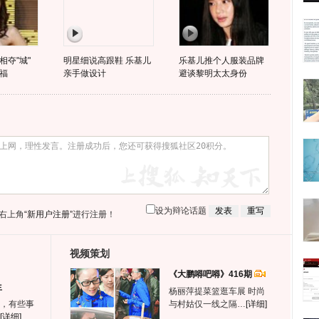
相夺"城"
明星细说高跟鞋 乐基儿
乐基儿推个人服装品牌
福
亲手做设计
避谈黎明太太身份
设为辩论话题
右上角
“新用户注册”
进行注册！
视频策划
《大鹏嘚吧嘚》416期
生
杨丽萍提菜篮逛车展 时尚
，有些事
与村姑仅一线之隔…
[详细]
[详细]