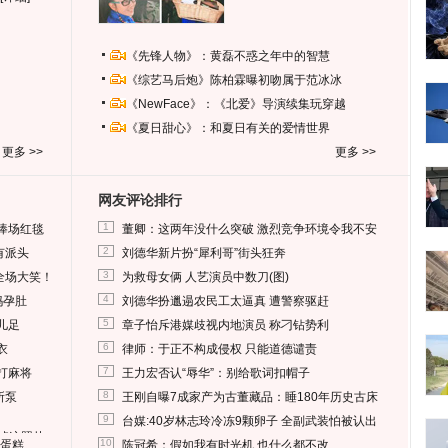
《先锋人物》：黄磊不惑之年中的智慧
《综艺马后炮》陈柏霖曝初吻属于范冰冰
《NewFace》：《北爱》导演续集玩穿越
《夏日甜心》：和夏日有关的爱情世界
更多 >>
更多 >>
网友评论排行
1
捧场红毯
董卿：这两年没什么突破 激烈竞争环境令我不安
2
有派头
刘德华新片扮“犀利哥”街头狂奔
3
全场大笑！
为救母女俩 人艺演员中数刀(图)
4
妈孕肚
刘德华扮邋遢农民工太逼真 遭警察驱赶
5
儿足
章子怡斥港媒歧视内地演员 称刁钻势利
6
衣
律师：于正不构成侵权 只能道德谴责
7
打麻将
王力宏否认“辱华”：别给歌词扣帽子
8
所泵
王刚自曝7成家产为古董藏品：睡180年历史古床
9
台媒:40岁林志玲冷冻9颗卵子 全副武装怕被认出
删掉这照片
10
送蛋糕
陈冠希：假如我有时光机 也什么都不改