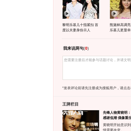
黎明乐基儿十指紧扣 首
熊黛林高调亮
度以夫妻身份示人
乐基儿更显幸
我来说两句
(
0
)
*发表评论前请先注册成为搜狐用户，请点击
王牌栏目
先锋人物黄晓明：
感谢低潮 偶像重
黄晓明开始意识到
情需要改变。……