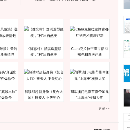
破浪》登陆
《健忘村》舒淇造型颠
Clara克拉拉空降古都 红
释放表情包
覆，“村”出自然美
裙亮相喜庆迎新
“真诚出轨”
解读邓超新身份《复合大
胡军澳门电影节影帝加冕
档爆款帝
师》投资人 不失初心
“上海王”横扫大奖
更多>>