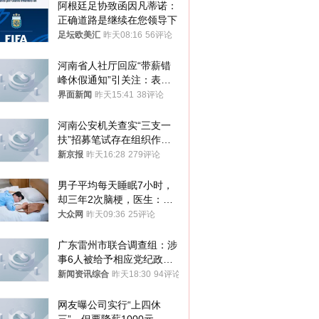
阿根廷足协致函因凡蒂诺：
正确道路是继续在您领导下
足坛欧美汇
昨天08:16
56评论
河南省人社厅回应“带薪错
峰休假通知”引关注：表述
不够准确，待修改后印发
界面新闻
昨天15:41
38评论
河南公安机关查实“三支一
扶”招募笔试存在组织作弊
犯罪行为
新京报
昨天16:28
279评论
男子平均每天睡眠7小时，
却三年2次脑梗，医生：这
样睡觉更伤身
大众网
昨天09:36
25评论
广东雷州市联合调查组：涉
事6人被给予相应党纪政务
处分和组织处理
新闻资讯综合
昨天18:30
94评论
网友曝公司实行“上四休