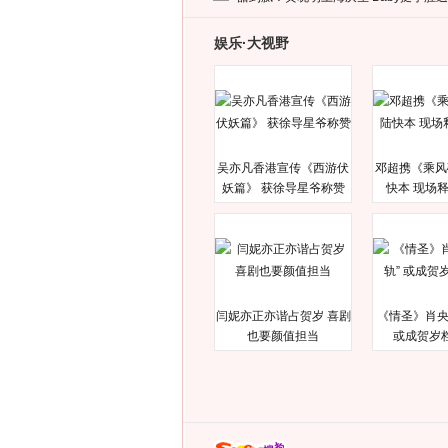
娱乐·大视野
吴亦凡香港宣传《西游伏
邓超携《乘风
妖篇》 获徐导星爷称赞
快本 现场
闫妮亦正亦谐占贺岁 喜剧
《情圣》肖央
也要颜值担当
或成贺岁