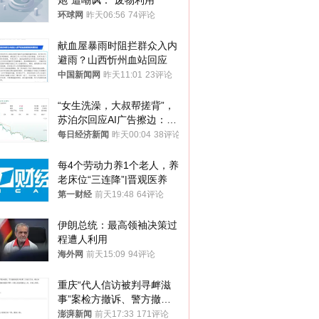
炮”遭嘲讽：“废物利用”
环球网
昨天06:56
74评论
献血屋暴雨时阻拦群众入内
避雨？山西忻州血站回应
中国新闻网
昨天11:01
23评论
“女生洗澡，大叔帮搓背”，
苏泊尔回应AI广告擦边：视
频全下架，已强化内容管理
每日经济新闻
昨天00:04
38评论
与审核
每4个劳动力养1个老人，养
老床位“三连降”|晋观医养
第一财经
前天19:48
64评论
伊朗总统：最高领袖决策过
程遭人利用
海外网
前天15:09
94评论
重庆“代人信访被判寻衅滋
事”案检方撤诉、警方撤
案，两被告人获国赔
澎湃新闻
前天17:33
171评论