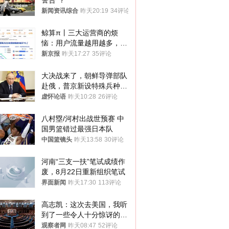
警告”？
新闻资讯综合
昨天20:19
34评论
鲸算π丨三大运营商的烦
恼：用户流量越用越多，收
入却越来越少
新京报
昨天17:27
35评论
大决战来了，朝鲜导弹部队
赴俄，普京新设特殊兵种，
76岁老将扛旗
虚怀论语
昨天10:28
26评论
八村塁/河村出战世预赛 中
国男篮错过最强日本队
中国篮镜头
昨天13:58
30评论
河南“三支一扶”笔试成绩作
废，8月22日重新组织笔试
界面新闻
昨天17:30
113评论
高志凯：这次去美国，我听
到了一些令人十分惊讶的消
息
观察者网
昨天08:47
52评论