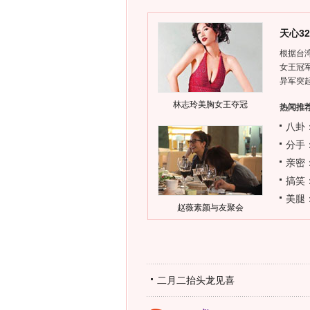
天心3
根据台湾
女王冠军
异军突
林志玲美胸女王夺冠
热闻推
八卦
分手
亲密
搞笑
美腿
赵薇素颜与友聚会
二月二抬头龙见喜