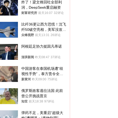
炸了！梁文锋回吐全部利
润，DeepSeek重启融资
财富研究所
前天16:07
32评论
比歼36更让西方恐慌！沈飞
歼50破空亮相，美军没攻克
的技术被拿下
尖锋视野
前天13:31
26评论
阿根廷足协力挺因凡蒂诺
澎湃新闻
昨天08:47
37评论
中国游客在泰国机场遭“歧
视性手势”，泰方责令全面
调查，对责任人采取最严厉
新黄河
昨天09:00
75评论
处分
俄罗斯政客逃往法国 此前
曾公开挑战普京
知世
前天18:38
97评论
弹药不足，美重启“超级大