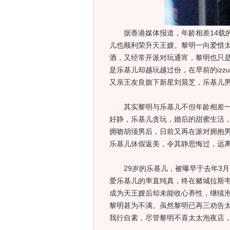
据香港媒体报道，年龄相差14载
儿也顺利荣升天王嫂。黎明一向爱惜
酒，又经常开派对玩通宵，黎明也只
是乐基儿却越玩越过份，在早前的izzu
又亲王友良旗下新星刘晨芝，乐基儿
其实黎明与乐基儿不但年龄相差一大
好静，乐基儿贪玩，婚后的甜蜜生活
拥吻胡须男后，日前又再在派对拥抱
乐基儿休假返美，令其静思悔过，远
29岁的乐基儿，被曝早于去年3月，
爱乐基儿的率直纯真，终在赌城拉斯
成为天王嫂后却未能收心养性，继续
黎明甚为不满。虽然黎明已再三劝告
我行自素，尽管黎明不喜太太泡夜店