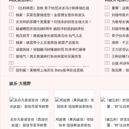
1
1
《比利林恩》首映 章子怡范冰冰冯小刚捧场红毯
董卿：这两
2
2
独家：买菜也要拗造型！金星携女逛街有派头
刘德华新片
3
3
京东和奶茶哪个更重要？刘强东的回答全场大笑！
为救母女俩
4
4
杨威晒照庆祝结婚8周年 杨阳洋轻抚妈妈孕肚
刘德华扮邋
5
5
艳压群芳！唐嫣修身长裙现身活动 仙气儿足
章子怡斥港
6
6
独家：姚晨带小土豆逛商场 购置产后新衣
律师：于正
7
7
成都风味！张靓颖冯轲曝婚纱照 吃串串打麻将
王力宏否认
8
8
接地气！阔太熊黛林打扮休闲逛街买厕所泵
王刚自曝7
9
9
台媒:40
马蓉离婚后，砸1000万人民币给媒体要求删掉这照片
10
10
甜到腻！黄晓明上海庆生 Baby挺孕肚送蛋糕
陈冠希：假
娱乐·大视野
吴亦凡香港宣传《西游伏
邓超携《乘风破浪》登陆
《健忘村》舒淇
妖篇》 获徐导星爷称赞
快本 现场释放表情包
覆，“村”出自