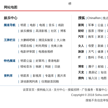
榜
网站地图
娱乐中心
搜狐
|
ChinaRen
|
焦
频道导航
|
明星
|
电影
|
电视
|
音乐
|
戏剧
新闻
|
军事
|
公益
|
|
娱乐播报
|
高清影视
|
社区
|
博客
财经
|
股票
|
理财
|
汽车
|
购车
|
家居
|
王牌栏目
|
大鹏嘚吧嘚
|
潮流实验室
|
大人物
|
明星在线
|
时尚周报
|
先锋人物
女人
|
母婴
|
新娘
|
|
电影评审团
|
电视收视榜
旅游
|
天气
|
健康
|
IT
|
数码
|
手机
|
特色频道
|
明星公益
|
好莱坞
|
香港电影
|
嘻哈音乐
|
独家
|
韩娱
|
日娱
博客
|
圈子
|
邮箱
|
天龙
|
鹿鼎记
|
短信
资料库
|
明星库
|
影视库
|
专题库
|
图片库
搜狗
|
输入法
|
地图
|
滚动新闻列表
|
往期娱首回顾
设置首页
-
搜狗输入法
-
支付中心
-
搜狐招聘
-
广告服务
-
客服中心
Copyright
©
2018 Sohu.com 
搜狐不良信息举