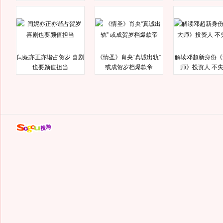
闫妮亦正亦谐占贺岁 喜剧
《情圣》肖央“真诚出轨”
解读邓超新身份《
也要颜值担当
或成贺岁档爆款帝
师》投资人 不