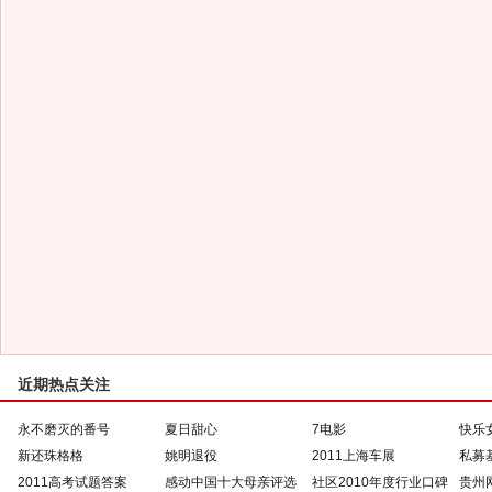
近期热点关注
永不磨灭的番号
夏日甜心
7电影
快乐
新还珠格格
姚明退役
2011上海车展
私募
2011高考试题答案
感动中国十大母亲评选
社区2010年度行业口碑
贵州