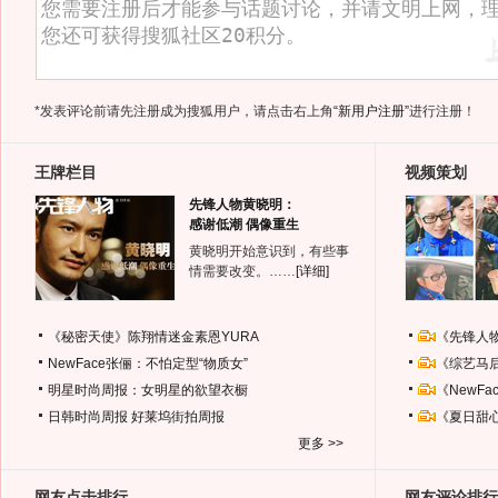
*发表评论前请先注册成为搜狐用户，请点击右上角
“新用户注册”
进行注册！
王牌栏目
视频策划
先锋人物黄晓明：
感谢低潮 偶像重生
黄晓明开始意识到，有些事
情需要改变。……
[详细]
《秘密天使》陈翔情迷金素恩YURA
《先锋人
NewFace张俪：不怕定型“物质女”
《综艺马
明星时尚周报：女明星的欲望衣橱
《NewF
日韩时尚周报
好莱坞街拍周报
《夏日甜
更多 >>
网友点击排行
网友评论排行