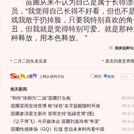
苗圃从来不认为自己是属于长得漂
员，“我觉得自己长得不好看，但也不
戏我敢于扔掉脸，只要我特别喜欢的角
丑，但我就是觉得特别可爱。就是那种
种释放，用本色释放。 ”
我来说两句
(
二月二抬头龙见喜
直击归真堂养
上网从搜狗开始
网页
新闻
相关新闻
·
"和尚"张桐为"二姐"苗圃打头炮
08-09-
·
苗圃冒雨宣传世博 称"绿色"名字提醒随时环保
09-11-
·
苗圃参演姜文新作 冒雨支持"低碳世博"(图)
09-11-
·
《让子弹飞》今开媒体会 苗圃刘嘉玲将"争宠"
09-11-
·
苗圃性感捧场《GQ》红毯 坚信未来时尚看中国
09-11-