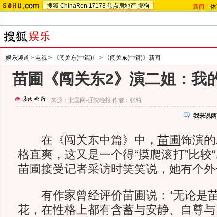
搜狐
ChinaRen
17173
焦点房地产
搜狗
新闻
-
体
娱乐频道
>
电视
>
《闯关东(中篇)》
>
《闯关东(中篇)》新闻
苗圃《闯关东2》演二姐：我的
来源：
北国网-辽沈晚报
作者：张铂
我来说两
在《闯关东中篇》中，
苗圃
饰演的
格直爽，这又是一个得“摸爬滚打”比较
苗圃接受记者采访时笑笑说，她有个外号
有作家曾经评价苗圃说：“无论是苗
花，在性格上都有含蓄与安静、自尊与刚