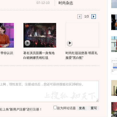
时尚杂志
07-12-10
1/3
 带你认识
著名演员苗圃一身曳地
时尚红毯说慈善 明星礼
白裙婀娜亮相红毯
服爱"黑白配"
设为辩论话题
右上角
“新用户注册”
进行注册！