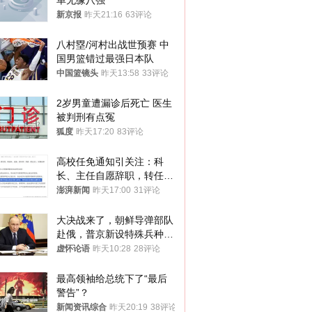
单无缘八强
新京报
昨天21:16
63评论
八村塁/河村出战世预赛 中
国男篮错过最强日本队
中国篮镜头
昨天13:58
33评论
2岁男童遭漏诊后死亡 医生
被判刑有点冤
狐度
昨天17:20
83评论
高校任免通知引关注：科
长、主任自愿辞职，转任思
政辅导员
澎湃新闻
昨天17:00
31评论
大决战来了，朝鲜导弹部队
赴俄，普京新设特殊兵种，
76岁老将扛旗
虚怀论语
昨天10:28
28评论
最高领袖给总统下了“最后
警告”？
新闻资讯综合
昨天20:19
38评论