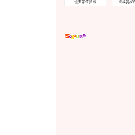
也要颜值担当
或成贺岁