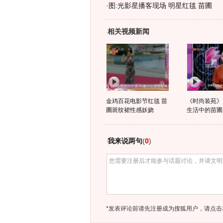
·
图:光影星播客现场 明星红毯 苗圃
相关视频新闻
金鸡百花电影节红毯 苗
《时尚装苑》
圃斑纹裙性感妖娆
生活中的苗圃
我来说两句
(
0
)
*发表评论前请先注册成为搜狐用户，请点击