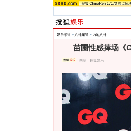
搜狐
ChinaRen
17173
焦点房
娱乐频道
>
八卦频道
>
内地八卦
苗圃性感捧场《G
来源：
搜狐娱乐