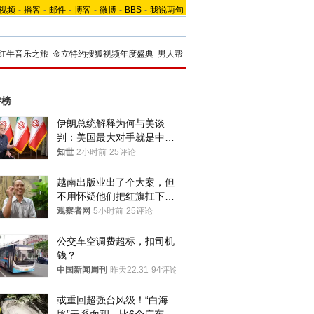
视频
-
播客
-
邮件
-
博客
-
微博
-
BBS
-
我说两句
红牛音乐之旅
金立特约搜狐视频年度盛典
男人帮
评榜
伊朗总统解释为何与美谈
判：美国最大对手就是中
国，但他们也在对话
知世
2小时前
25评论
越南出版业出了个大案，但
不用怀疑他们把红旗扛下去
的决心
观察者网
5小时前
25评论
公交车空调费超标，扣司机
钱？
中国新闻周刊
昨天22:31
94评论
或重回超强台风级！“白海