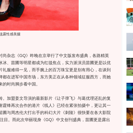
毯露性感美腿
尚杂志《GQ》昨晚在京举行了中文版发布盛典，各路精英
冰冰、苗圃等明星都成为红毯焦点，实力派演员苗圃更是以优
片礼服难得一见，而手腕上的百万珠宝更是别有用心，在谈到
牌都在进军中国市场，东方美正在从各种领域征服西方，而她
来的时尚脚步看中国。
。加盟姜文导演的最新影片《让子弹飞》与葛优理还乱的复
谢霆锋再次合作的港片《线人》已经在紧张拍摄中，更让其一
苗圃与周杰伦大打出手的科幻大片《刺陵》很快要在各大影院
受注目。而此次华丽现身《GQ》中文创刊盛典，苗圃更是露出