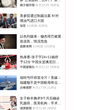
豚”云系面积，比6个广东还
大！深圳官方：注意这件事
南方都市报
昨天23:55
39评论
美参院通过制裁法案 针对
俄油气进口大国
知世
3小时前
42评论
以色列媒体：穆杰塔巴被紧
急送医，情况危急
观察者网
2小时前
101评论
热身赛-张子宇24+11杨舒
予12分 中国女篮擒尼日利
亚
中国篮镜头
昨天21:22
54评论
福特号吓得冒冷汗！美媒：
福建舰不是中国航母终点，
而是新起点！
尖锋视野
昨天17:59
21评论
女子称丰胸术9个月后确诊
乳腺癌，医美机构：手术不
可能引发癌症，建议走司法
澎湃新闻
昨天21:46
28评论