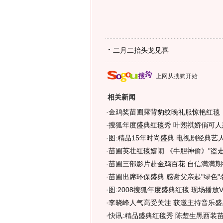
二月二抬头龙见喜
上网从搜狗开始
相关新闻
·
金鸡奖苗圃露背豹纹晚礼服惊艳红毯
·
搜狐年度盛典红毯秀 叶熙祺娇俏可人惹
·
图:精品15年时尚盛典 电视剧经典艺
·
苗圃英壮红毯嬉闹 《牛胆神偷》"盗走
·
苗圃三部影片赴金鸡百花 自信满满期
·
苗圃出席环保盛典 感谢父亲起"绿色"
·
图:2008搜狐年度盛典红毯 现场播放V
·
李晓峰人气高受关注 获邀主持音乐盛典
·
快讯:精品盛典红毯秀 陈楚生黑西装