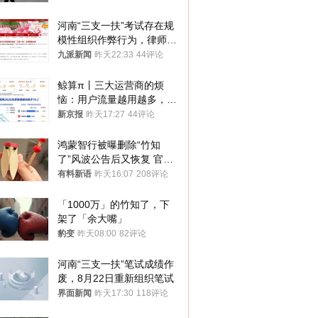
河南“三支一扶”考试存在规
模性组织作弊行为，律师：
涉嫌非法获取国家秘密罪等
九派新闻
昨天22:33
44评论
罪名
鲸算π丨三大运营商的烦
恼：用户流量越用越多，收
入却越来越少
新京报
昨天17:27
44评论
鸿蒙智行被曝删除“竹知
了”风波公告后又恢复 官媒
曾力挺：劝华为要大度的，
有料新语
昨天16:07
208评论
你们适不适合？
「1000万」的竹知了，下
架了「余大嘴」
豹变
昨天08:00
82评论
河南“三支一扶”笔试成绩作
废，8月22日重新组织笔试
界面新闻
昨天17:30
118评论