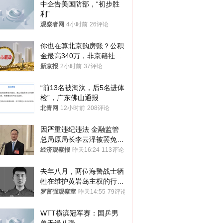
中企告美国防部，“初步胜
利”
观察者网
4小时前
26评论
你也在算北京购房账？公积
金最高340万，非京籍社保
1年
新京报
2小时前
37评论
“前13名被淘汰，后5名进体
检”，广东佛山通报
北青网
12小时前
208评论
因严重违纪违法 金融监管
总局原局长李云泽被罢免全
国人大代表
经济观察报
昨天16:24
113评论
去年八月，两位海警战士牺
牲在维护黄岩岛主权的行动
中
罗富强观察室
昨天14:55
79评论
WTT横滨冠军赛：国乒男