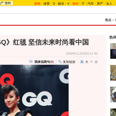
地产
搜狗
新闻
-
体育
-
S
-
娱乐
-
V
-
财经
-
IT
-
汽车
-
房产
-
女人
-
热点：
热
Q》红毯 坚信未来时尚看中国
2009年11月08日12:40
我来说两句
(
0
)
复制链接
大
中
小