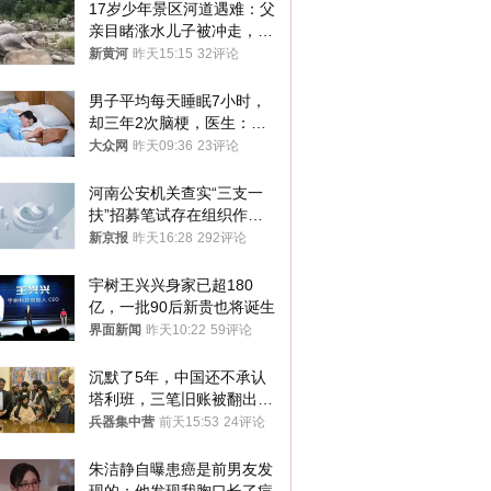
17岁少年景区河道遇难：父
亲目睹涨水儿子被冲走，当
地排除上游泄洪，家属盼厘
新黄河
昨天15:15
32评论
清责任
男子平均每天睡眠7小时，
却三年2次脑梗，医生：这
样睡觉更伤身
大众网
昨天09:36
23评论
河南公安机关查实“三支一
扶”招募笔试存在组织作弊
犯罪行为
新京报
昨天16:28
292评论
宇树王兴兴身家已超180
亿，一批90后新贵也将诞生
界面新闻
昨天10:22
59评论
沉默了5年，中国还不承认
塔利班，三笔旧账被翻出，
最大风险出现
兵器集中营
前天15:53
24评论
朱洁静自曝患癌是前男友发