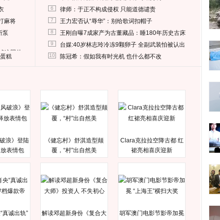
6
衣
律师：于正不构成侵权 只能道德谴责
7
打麻将
王力宏否认“辱华”：别给歌词扣帽子
8
所泵
王刚自曝7成家产为古董藏品：睡180年历史古床
9
台媒:40岁林志玲冷冻9颗卵子 全副武装怕被认出
删掉这照片
10
送蛋糕
陈冠希：假如我有时光机 也什么都不改
破浪》登陆
《健忘村》舒淇造型颠
Clara克拉拉空降古都 红
释放表情包
覆，“村”出自然美
裙亮相喜庆迎新
“真诚出轨”
解读邓超新身份《复合大
胡军澳门电影节影帝加冕