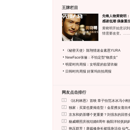
王牌栏目
先锋人物黄晓明：
感谢低潮 偶像重
黄晓明开始意识到
情需要改变。……
《秘密天使》陈翔情迷金素恩YURA
NewFace张俪：不怕定型“物质女”
明星时尚周报：女明星的欲望衣橱
日韩时尚周报
好莱坞街拍周报
网友点击排行
1
《比利林恩》首映 章子怡范冰冰冯小刚
2
独家：买菜也要拗造型！金星携女逛街
3
京东和奶茶哪个更重要？刘强东的回答
4
杨威晒照庆祝结婚8周年 杨阳洋轻抚妈
5
艳压群芳！唐嫣修身长裙现身活动 仙气