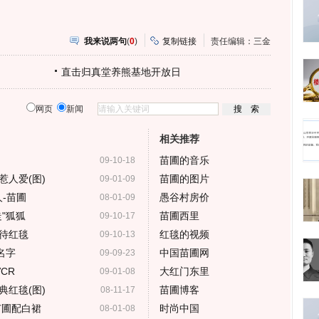
我来说两句
(
0
)
复制链接
责任编辑：三金
直击归真堂养熊基地开放日
网页
新闻
相关推荐
苗圃的音乐
09-10-18
人爱(图)
苗圃的图片
09-01-09
人-苗圃
愚谷村房价
08-01-09
"狐狐
苗圃西里
09-10-17
待红毯
红毯的视频
09-10-13
名字
中国苗圃网
09-09-23
CR
大红门东里
09-01-08
红毯(图)
苗圃博客
08-11-17
苗圃配白裙
时尚中国
08-01-08