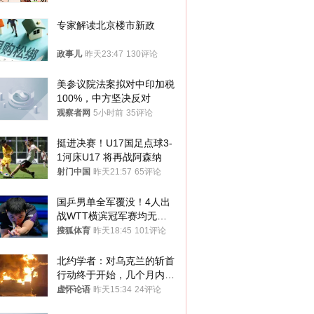
途径
专家解读北京楼市新政
政事儿
昨天23:47
130评论
美参议院法案拟对中印加税
100%，中方坚决反对
观察者网
5小时前
35评论
挺进决赛！U17国足点球3-
1河床U17 将再战阿森纳
射门中国
昨天21:57
65评论
国乒男单全军覆没！4人出
战WTT横滨冠军赛均无缘
八强
搜狐体育
昨天18:45
101评论
北约学者：对乌克兰的斩首
行动终于开始，几个月内乌
将投降
虚怀论语
昨天15:34
24评论