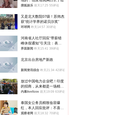
现的：他发现我胸口长了痘
搜狐娱乐
前天17:25
55评论
又是北大数院07级！苏炜杰
获“统计学界的诺贝尔奖”
环球网
昨天14:57
30评论
河南省人社厅回应“带薪错
峰休假通知”引关注：表述
不够准确，待修改后印发
界面新闻
昨天15:41
39评论
北京出台房地产新政
新闻资讯综合
昨天21:34
42评论
放过中国电力企业吧！印度
的招商，从来都是一场精准
收割
内幕live9zov
前天19:09
63评论
泰国女公务员精致妆容爆
红，本人回应批评：不喜欢
就别看
观察者网
前天18:32
70评论