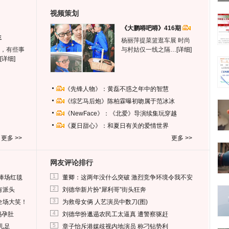
视频策划
《大鹏嘚吧嘚》416期
生
杨丽萍提菜篮逛车展 时尚
，有些事
与村姑仅一线之隔…
[详细]
[详细]
《先锋人物》：黄磊不惑之年中的智慧
《综艺马后炮》陈柏霖曝初吻属于范冰冰
《NewFace》：《北爱》导演续集玩穿越
《夏日甜心》：和夏日有关的爱情世界
更多 >>
更多 >>
网友评论排行
1
捧场红毯
董卿：这两年没什么突破 激烈竞争环境令我不安
2
有派头
刘德华新片扮“犀利哥”街头狂奔
3
全场大笑！
为救母女俩 人艺演员中数刀(图)
4
妈孕肚
刘德华扮邋遢农民工太逼真 遭警察驱赶
5
儿足
章子怡斥港媒歧视内地演员 称刁钻势利