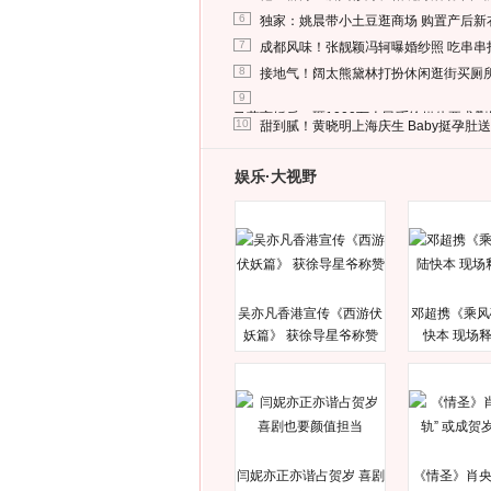
6
独家：姚晨带小土豆逛商场 购置产后新
7
成都风味！张靓颖冯轲曝婚纱照 吃串串
8
接地气！阔太熊黛林打扮休闲逛街买厕
9
马蓉离婚后，砸1000万人民币给媒体要求
10
甜到腻！黄晓明上海庆生 Baby挺孕肚
娱乐·大视野
吴亦凡香港宣传《西游伏
邓超携《乘风
妖篇》 获徐导星爷称赞
快本 现场
闫妮亦正亦谐占贺岁 喜剧
《情圣》肖央