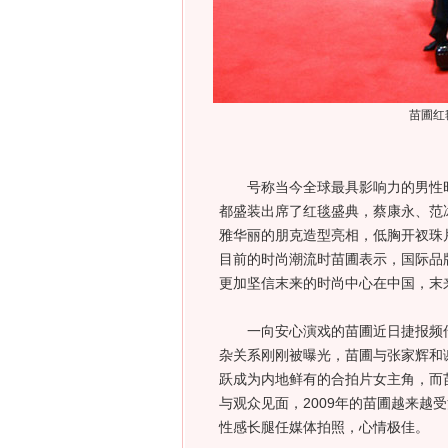
苗圃红
号称当今全球最具影响力的男性时
都盛装出席了红毯盛典，蔡康永、范
雅华丽的朋克造型亮相，低胸开衩珠
目前的时尚潮流时苗圃表示，国际品
更加坚信末来的时尚中心在中国，末
一向安心演戏的苗圃近日捷报频传
杂关系刚刚被曝光，苗圃与张家辉和
跃成为内地鲜有的合拍片女主角，而
与观众见面，2009年的苗圃越来越
性感长腿任媒体拍照，心情极佳。