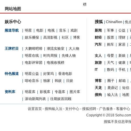
榜
网站地图
娱乐中心
搜狐
|
ChinaRen
|
焦
频道导航
|
明星
|
电影
|
电视
|
音乐
|
戏剧
新闻
|
军事
|
公益
|
|
娱乐播报
|
高清影视
|
社区
|
博客
财经
|
股票
|
理财
|
汽车
|
购车
|
家居
|
王牌栏目
|
大鹏嘚吧嘚
|
潮流实验室
|
大人物
|
明星在线
|
时尚周报
|
先锋人物
女人
|
母婴
|
新娘
|
|
电影评审团
|
电视收视榜
旅游
|
天气
|
健康
|
IT
|
数码
|
手机
|
特色频道
|
明星公益
|
好莱坞
|
香港电影
|
嘻哈音乐
|
独家
|
韩娱
|
日娱
博客
|
圈子
|
邮箱
|
天龙
|
鹿鼎记
|
短信
资料库
|
明星库
|
影视库
|
专题库
|
图片库
搜狗
|
输入法
|
地图
|
滚动新闻列表
|
往期娱首回顾
设置首页
-
搜狗输入法
-
支付中心
-
搜狐招聘
-
广告服务
-
客服中心
Copyright
©
2018 Sohu.com 
搜狐不良信息举