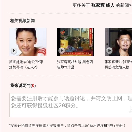
更多关于
张家辉 线人
的新闻>
相关视频新闻
苗圃赴港会"老公"张家
张家辉亮相红毯 黑色西
张家辉新片创"新
辉想再演《证人2》
装帅气十足
再扮演危险人物
我来说两句
(
0
)
*发表评论前请先注册成为搜狐用户，请点击右上角
“新用户注册”
进行注册！