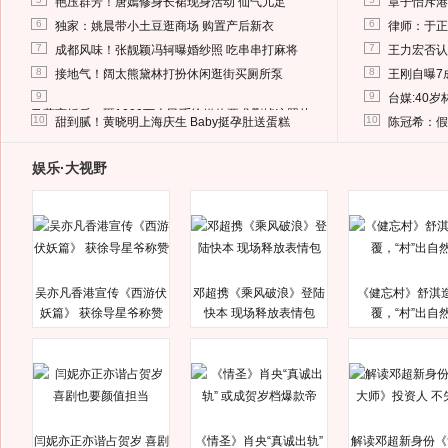
艳压群芳！唐嫣修身长裙现身活动 仙气儿足
章子怡斥港
6
6
独家：姚晨带小土豆逛商场 购置产后新衣
律师：于正
7
7
成都风味！张靓颖冯轲曝婚纱照 吃串串打麻将
王力宏否认
8
8
接地气！阔太熊黛林打扮休闲逛街买厕所泵
王刚自曝7
9
9
台媒:40
马蓉离婚后，砸1000万人民币给媒体要求删掉这照片
10
10
甜到腻！黄晓明上海庆生 Baby挺孕肚送蛋糕
陈冠希：假
娱乐·大视野
吴亦凡香港宣传《西游伏
邓超携《乘风破浪》登陆
《健忘村》舒淇
妖篇》 获徐导星爷称赞
快本 现场释放表情包
覆，“村”出自
闫妮亦正亦谐占贺岁 喜剧
《情圣》肖央“真诚出轨”
解读邓超新身份《