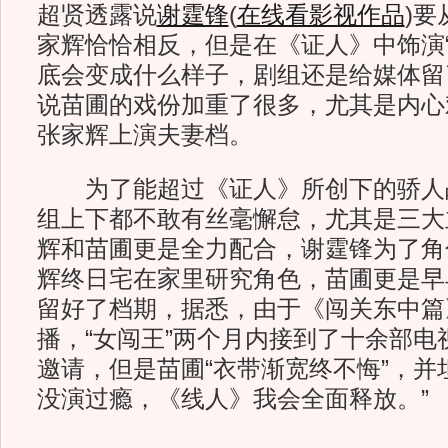
超贤透露说
谢霆锋
(
在线看影视作品
)
要
家辉恰恰相反，但是在《证人》中饰演“
底会变成什么样子，剧组还是给媒体留
说苗圃的戏份加重了很多，尤其是内心
张家辉上演夫妻档。
为了能超过《证人》所创下的骄人
组上下都不敢有丝毫懈怠，尤其是三大
辉和苗圃更是全力配合，谢霆锋为了角
辉终日宅在家里研究角色，苗圃更是早
留好了档期，据悉，由于《闯关东中篇
播，“女闯王”两个月内接到了十余部电
邀请，但是苗圃“衣带渐宽终不悔”，并
没演过瘾，《线人》我会全面释放。”