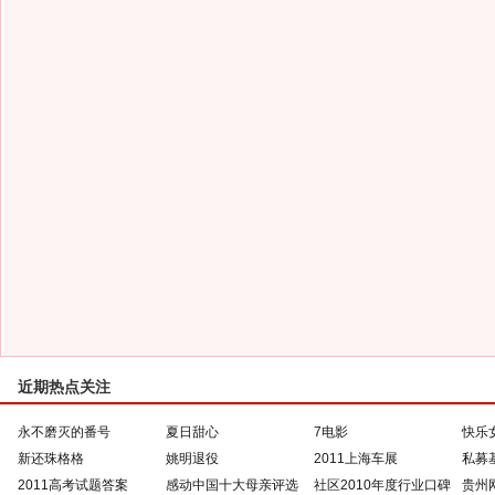
近期热点关注
永不磨灭的番号
夏日甜心
7电影
快乐
新还珠格格
姚明退役
2011上海车展
私募
2011高考试题答案
感动中国十大母亲评选
社区2010年度行业口碑
贵州