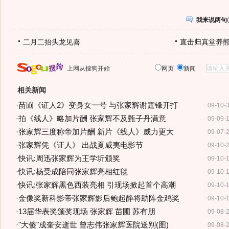
我来说两句
(
二月二抬头龙见喜
直击归真堂养
上网从搜狗开始
网页
新闻
相关新闻
·
苗圃《证人2》变身女一号 与张家辉谢霆锋开打
09-10-
·
拍《线人》略加片酬 张家辉不及甄子丹满意
09-09-
·
张家辉三度称帝加片酬 新片《线人》威力更大
09-07-
·
张家辉凭《证人》 出战夏威夷电影节
09-10-
·
快讯:周迅张家辉为王学圻颁奖
09-10-
·
快讯:杨受成陪同张家辉亮相红毯
09-10-
·
快讯:张家辉黑色西装亮相 引现场掀起首个高潮
09-10-
·
金像奖新科影帝张家辉影后鲍起静将助阵金鸡奖
09-10-
·
13届华表奖颁奖现场 张家辉 苗圃 苏有朋
09-08-
·
"大傻"成奎安逝世 曾志伟张家辉医院送别(图)
09-08-