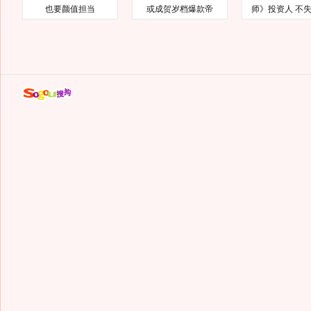
也要颜值担当
或成贺岁档爆款帝
师》投资人 不