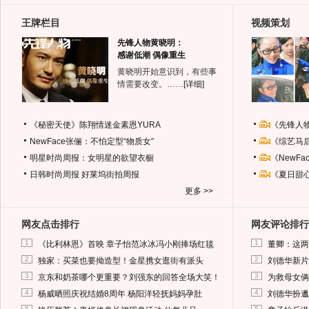
王牌栏目
视频策划
先锋人物黄晓明：
感谢低潮 偶像重生
黄晓明开始意识到，有些事
情需要改变。……
[详细]
《秘密天使》陈翔情迷金素恩YURA
《先锋人
NewFace张俪：不怕定型“物质女”
《综艺马
明星时尚周报：女明星的欲望衣橱
《NewF
日韩时尚周报
好莱坞街拍周报
《夏日甜
更多 >>
网友点击排行
网友评论排行
1
1
《比利林恩》首映 章子怡范冰冰冯小刚捧场红毯
董卿：这两
2
2
独家：买菜也要拗造型！金星携女逛街有派头
刘德华新片
3
3
京东和奶茶哪个更重要？刘强东的回答全场大笑！
为救母女俩
4
4
杨威晒照庆祝结婚8周年 杨阳洋轻抚妈妈孕肚
刘德华扮邋
5
5