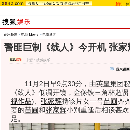
搜狐
ChinaRen
17173
焦点房地产
搜狗
新闻
-
体
娱乐频道
>
电影 Movie
>
电影新闻
警匪巨制《线人》今开机 张家
来源：
搜狐娱乐
我来说两
11月2日早9点30分，由英皇集团
《线人》低调开镜，金像铁三角林超贤
视作品
)
、
张家辉
携该片女一号
苗圃
齐
妻的
苗圃
和
张家辉
小别重逢后相谈甚欢
足。