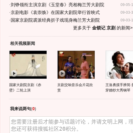
·
刘铮领衔主演京剧《玉堂春》亮相梅兰芳大剧院
09-05-
·
京剧电影《袁崇焕》在国家大剧院举行首映式
09-03-
·
国家京剧院裘派经典折子戏现身梅兰芳大剧院
09-03-
更多关于
金锁记 京剧
的新闻>
相关视频新闻
国家大剧院京剧《赤
京剧交响音乐会片花欣
王洛勇摸手辨简·
壁》二轮上演
赏
穿婚纱大秀钢琴
我来说两句
(
0
)