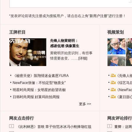
*发表评论前请先注册成为搜狐用户，请点击右上角
“新用户注册”
进行注册！
王牌栏目
视频策划
先锋人物黄晓明：
感谢低潮 偶像重生
黄晓明开始意识到，有些事
情需要改变。……
[详细]
《秘密天使》陈翔情迷金素恩YURA
《先锋人
NewFace张俪：不怕定型“物质女”
《综艺马
明星时尚周报：女明星的欲望衣橱
《NewF
日韩时尚周报
好莱坞街拍周报
《夏日甜
更多 >>
网友点击排行
网友评论排行
1
1
《比利林恩》首映 章子怡范冰冰冯小刚捧场红毯
董卿：这两