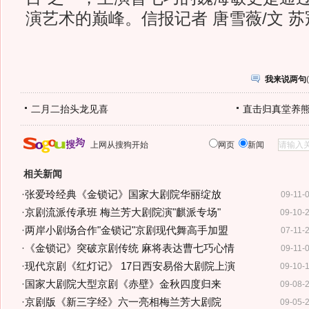
演艺术的巅峰。信报记者 唐雪薇/文 苏
我来说两句
(
二月二抬头龙见喜
直击归真堂养
上网从搜狗开始
网页
新闻
相关新闻
·
张爱玲经典《金锁记》国家大剧院华丽绽放
09-11-
·
京剧流派传承班 梅兰芳大剧院演"麒派专场"
09-10-
·
两岸小剧场合作"金锁记"京剧现代舞高手加盟
07-11-
·
《金锁记》突破京剧传统 麻将表达曹七巧心情
09-11-
·
现代京剧《红灯记》 17日西安易俗大剧院上演
09-10-
·
国家大剧院大型京剧《赤壁》金秋四度归来
09-08-
·
京剧版《新三字经》六一亮相梅兰芳大剧院
09-05-