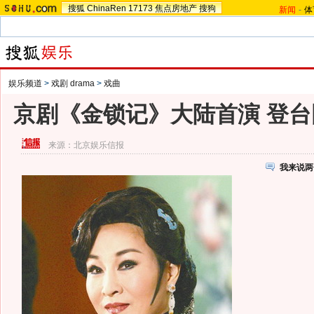
搜狐
ChinaRen
17173
焦点房地产
搜狗
新闻
-
体
娱乐频道
>
戏剧 drama
>
戏曲
京剧《金锁记》大陆首演 登台
来源：
北京娱乐信报
我来说两