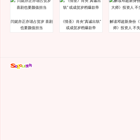
闫妮亦正亦谐占贺岁 喜剧
《情圣》肖央“真诚出轨”
解读邓超新身份《
也要颜值担当
或成贺岁档爆款帝
师》投资人 不