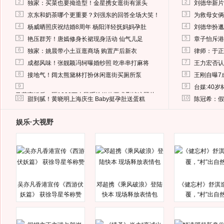
2
2
独家：买菜也要拗造型！金星携女逛街有派头
刘德华新片
3
3
京东和奶茶哪个更重要？刘强东的回答全场大笑！
为救母女俩
4
4
杨威晒照庆祝结婚8周年 杨阳洋轻抚妈妈孕肚
刘德华扮邋
5
5
艳压群芳！唐嫣修身长裙现身活动 仙气儿足
章子怡斥港
6
6
独家：姚晨带小土豆逛商场 购置产后新衣
律师：于正
7
7
成都风味！张靓颖冯轲曝婚纱照 吃串串打麻将
王力宏否认
8
8
接地气！阔太熊黛林打扮休闲逛街买厕所泵
王刚自曝7
9
9
台媒:40
马蓉离婚后，砸1000万人民币给媒体要求删掉这照片
10
10
甜到腻！黄晓明上海庆生 Baby挺孕肚送蛋糕
陈冠希：假
娱乐·大视野
吴亦凡香港宣传《西游伏
邓超携《乘风破浪》登陆
《健忘村》舒淇
妖篇》 获徐导星爷称赞
快本 现场释放表情包
覆，“村”出自