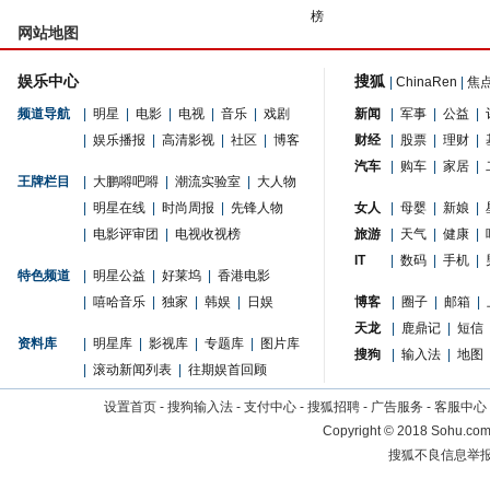
榜
网站地图
娱乐中心
搜狐
|
ChinaRen
|
焦
频道导航
|
明星
|
电影
|
电视
|
音乐
|
戏剧
新闻
|
军事
|
公益
|
|
娱乐播报
|
高清影视
|
社区
|
博客
财经
|
股票
|
理财
|
汽车
|
购车
|
家居
|
王牌栏目
|
大鹏嘚吧嘚
|
潮流实验室
|
大人物
|
明星在线
|
时尚周报
|
先锋人物
女人
|
母婴
|
新娘
|
|
电影评审团
|
电视收视榜
旅游
|
天气
|
健康
|
IT
|
数码
|
手机
|
特色频道
|
明星公益
|
好莱坞
|
香港电影
|
嘻哈音乐
|
独家
|
韩娱
|
日娱
博客
|
圈子
|
邮箱
|
天龙
|
鹿鼎记
|
短信
资料库
|
明星库
|
影视库
|
专题库
|
图片库
搜狗
|
输入法
|
地图
|
滚动新闻列表
|
往期娱首回顾
设置首页
-
搜狗输入法
-
支付中心
-
搜狐招聘
-
广告服务
-
客服中心
Copyright
©
2018 Sohu.com 
搜狐不良信息举