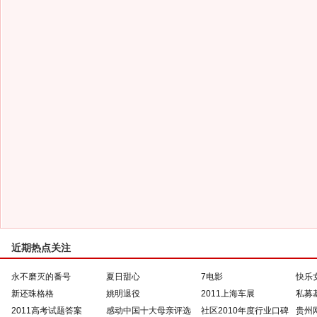
近期热点关注
永不磨灭的番号
夏日甜心
7电影
快乐
新还珠格格
姚明退役
2011上海车展
私募
2011高考试题答案
感动中国十大母亲评选
社区2010年度行业口碑
贵州