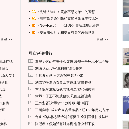
《先锋人物》：黄磊不惑之年中的智慧
《综艺马后炮》陈柏霖曝初吻属于范冰冰
《NewFace》：《北爱》导演续集玩穿越
《夏日甜心》：和夏日有关的爱情世界
更多 >>
更多 >>
网友评论排行
1
捧场红毯
董卿：这两年没什么突破 激烈竞争环境令我不安
2
有派头
刘德华新片扮“犀利哥”街头狂奔
3
全场大笑！
为救母女俩 人艺演员中数刀(图)
4
妈孕肚
刘德华扮邋遢农民工太逼真 遭警察驱赶
5
儿足
章子怡斥港媒歧视内地演员 称刁钻势利
6
衣
律师：于正不构成侵权 只能道德谴责
7
打麻将
王力宏否认“辱华”：别给歌词扣帽子
8
所泵
王刚自曝7成家产为古董藏品：睡180年历史古床
9
台媒:40岁林志玲冷冻9颗卵子 全副武装怕被认出
删掉这照片
10
送蛋糕
陈冠希：假如我有时光机 也什么都不改