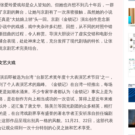
但张爱玲爱戏却是众人皆知的。但她也许想不到几十年后，一群
了京剧的舞台，让她与京剧有了一次亲密接触，虽然她的小说
还真是“大姑娘上轿”头一回。京剧《金锁记》演出创作意念新
小说中的戏感，戏中夹杂许多幻想、回想，从不同的对照中错
渐扭曲的过程，令人称赏。导演大胆设计了虚实交错和电影分
揉合表现，处处神来之笔，充分发挥了现代剧场的特长，让张
统京剧艺术完美结合。
文艺大戏
后即被选为台湾 “台新艺术奖年度十大表演艺术节目”之一，
到了个人表演艺术的巅峰。《金锁记》在台湾一经推出，每场
更是如潮水涌来。不少专家学者都认为《金锁记》事实上是为
路，是在创作方向上相当成功的一次尝试，算得上是近年来难
以外，还汇集了唐文华、陈美兰等国光剧团的众多精英，精打
的是，在台湾戏剧界享有盛誉的著名学者王安祈亲自担任编剧
让这部作品呈现出别具一格的风貌。11月21、22日，这部代表
信会让观众得到一次十分特别的心灵之旅和艺术享受。