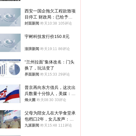
西安一国企拖欠工程款致项
目停工 财政局：已给予处
分，正督促整改
封面新闻
昨天10:38
105评论
宇树科技发行价150.8元
澎湃新闻
昨天19:11
86评论
“兰州拉面”集体改名：门头
换了，玩法变了
界面新闻
昨天15:33
29评论
普京再向东方借兵，这次出
兵数量十分惊人，美媒：俄
朝要动真格？
烽火菌
昨天08:30
33评论
父母为陪女儿在大学食堂承
包档口2年，女儿发声：初
衷是为了陪伴，毕业后将不
九派新闻
昨天15:48
111评论
再营业