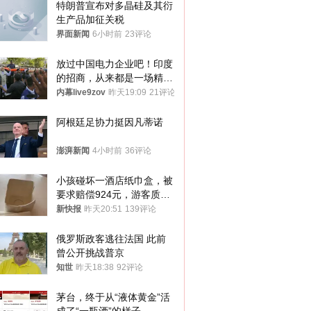
特朗普宣布对多晶硅及其衍
生产品加征关税
界面新闻
6小时前
23评论
放过中国电力企业吧！印度
的招商，从来都是一场精准
收割
内幕live9zov
昨天19:09
21评论
阿根廷足协力挺因凡蒂诺
澎湃新闻
4小时前
36评论
小孩碰坏一酒店纸巾盒，被
要求赔偿924元，游客质疑
酒店房客物品超高标价，市
新快报
昨天20:51
139评论
监部门：不违规
俄罗斯政客逃往法国 此前
曾公开挑战普京
知世
昨天18:38
92评论
茅台，终于从“液体黄金”活