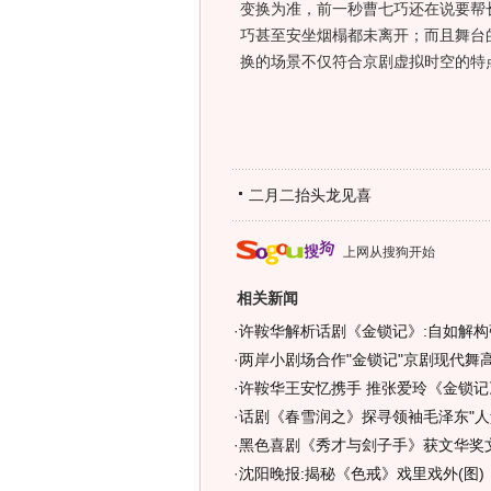
变换为准，前一秒曹七巧还在说要帮
巧甚至安坐烟榻都未离开；而且舞台
换的场景不仅符合京剧虚拟时空的特
二月二抬头龙见喜
上网从搜狗开始
相关新闻
·
许鞍华解析话剧《金锁记》:自如解构
·
两岸小剧场合作"金锁记"京剧现代舞
·
许鞍华王安忆携手 推张爱玲《金锁记
·
话剧《春雪润之》探寻领袖毛泽东"人
·
黑色喜剧《秀才与刽子手》获文华奖
·
沈阳晚报:揭秘《色戒》戏里戏外(图)