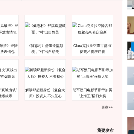
破浪》登陆
《健忘村》舒淇造型颠
Clara克拉拉空降古都 红
释放表情包
覆，“村”出自然美
裙亮相喜庆迎新
“真诚出轨”
解读邓超新身份《复合大
胡军澳门电影节影帝加冕
档爆款帝
师》投资人 不失初心
“上海王”横扫大奖
更多>>
我要发布