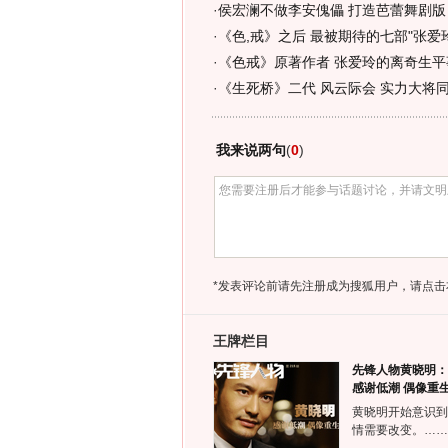
·
侯宏澜不做李安傀儡 打造芭蕾舞剧版
·
《色,戒》之后 最被期待的七部"张爱
·
《色戒》原著作者 张爱玲的离奇生平
·
《生死桥》二代 风云际会 实力大将
我来说两句
(
0
)
*发表评论前请先注册成为搜狐用户，请点击
王牌栏目
先锋人物黄晓明：
感谢低潮 偶像重
黄晓明开始意识到
情需要改变。……