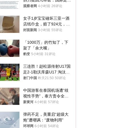
协力挺因凡蒂诺：国际足联
今后应继续在其领导下前行
观察者网
4小时前
26评论
女子1岁宝宝碰坏三亚一酒
店纸巾盒，赔了924元，发
帖吐槽后酒店退还一半的
封面新闻
3小时前
55评论
钱，当地市监局回应
「1000万」的竹知了，下
架了「余大嘴」
豹变
5小时前
31评论
三连胜！赵松源传射U17国
足2-1勒沃库森U17 淘汰赛
将战河床
射门中国
昨天21:50
50评论
中国游客在泰国机场遭“歧
视性手势”，泰方责令全面
调查，对责任人采取最严厉
新黄河
4小时前
57评论
处分
弹药不足，美重启“超级大
炮”遭嘲讽：“废物利用”
环球网
6小时前
54评论