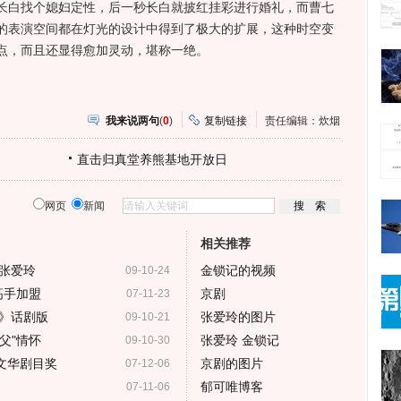
长白找个媳妇定性，后一秒长白就披红挂彩进行婚礼，而曹七
的表演空间都在灯光的设计中得到了极大的扩展，这种时空变
点，而且还显得愈加灵动，堪称一绝。
我来说两句
(
0
)
复制链接
责任编辑：炊烟
直击归真堂养熊基地开放日
网页
新闻
相关推荐
张爱玲
金锁记的视频
09-10-24
高手加盟
京剧
07-11-23
》话剧版
张爱玲的图片
09-10-21
父"情怀
张爱玲 金锁记
09-10-30
文华剧目奖
京剧的图片
07-12-06
郁可唯博客
07-11-06