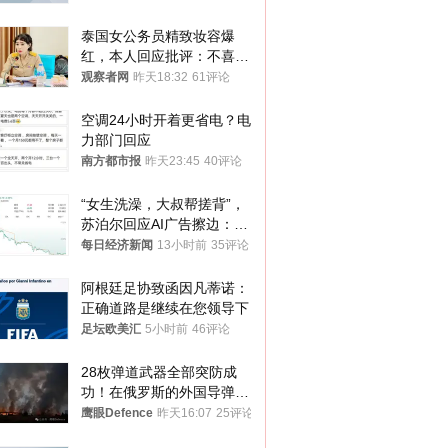
泰国女公务员精致妆容爆
红，本人回应批评：不喜欢
就别看
观察者网
昨天18:32
61评论
空调24小时开着更省电？电
力部门回应
南方都市报
昨天23:45
40评论
“女生洗澡，大叔帮搓背”，
苏泊尔回应AI广告擦边：视
频全下架，已强化内容管理
每日经济新闻
13小时前
35评论
与审核
阿根廷足协致函因凡蒂诺：
正确道路是继续在您领导下
足坛欧美汇
5小时前
46评论
28枚弹道武器全部突防成
功！在俄罗斯的外国导弹发
射车都是合法打击目标
鹰眼Defence
昨天16:07
25评论