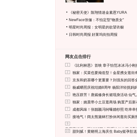
《秘密天使》陈翔情迷金素恩YURA
NewFace张俪：不怕定型“物质女”
明星时尚周报：女明星的欲望衣橱
日韩时尚周报
好莱坞街拍周报
网友点击排行
1
《比利林恩》首映 章子怡范冰冰冯小刚
2
独家：买菜也要拗造型！金星携女逛街
3
京东和奶茶哪个更重要？刘强东的回答
4
杨威晒照庆祝结婚8周年 杨阳洋轻抚妈
5
艳压群芳！唐嫣修身长裙现身活动 仙气
6
独家：姚晨带小土豆逛商场 购置产后新
7
成都风味！张靓颖冯轲曝婚纱照 吃串串
8
接地气！阔太熊黛林打扮休闲逛街买厕
9
马蓉离婚后，砸1000万人民币给媒体要求
10
甜到腻！黄晓明上海庆生 Baby挺孕肚