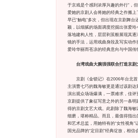
于京戏是个感到浓厚兴趣的外行”，
爱她的京剧人会将她的经典之作搬上
早已“触电”多次，但出现在京剧舞台
颖，以细腻的场面调度挖掘出张爱玲
落地建构人性，层层剥茧般展现其逐
镜的手法，运用戏曲身段及写实动作
爱玲华丽而苍凉的经典意向与中国传
台湾戏曲大腕强强联合打造京剧
京剧《金锁记》在2006年台北首演
主演曹七巧的魏海敏更是通过该剧达
演出观众场场爆满，一票难求，佳评
京剧提供了象征写意之外的另一条明
得的京剧文艺大戏。此剧除了魏海敏
细磨，堪称精品。而且，最值得指出
和艺术总监，用她特有的“女性视角”
国光品牌的“定目剧”经典绽放，相