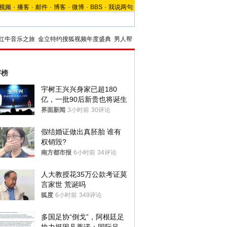
视频
-
播客
-
邮件
-
博客
-
微博
-
BBS
-
我说两句
红牛音乐之旅
金立特约搜狐视频年度盛典
男人帮
评榜
宇树王兴兴身家已超180
亿，一批90后新贵也将诞生
界面新闻
3小时前
30评论
假结婚证做出真胚胎 谁有
权销毁?
南方都市报
6小时前
34评论
人大教授花35万公款考证莫
言家世 荒诞吗
狐度
6小时前
349评论
多国足协“倒戈”，阿根廷足