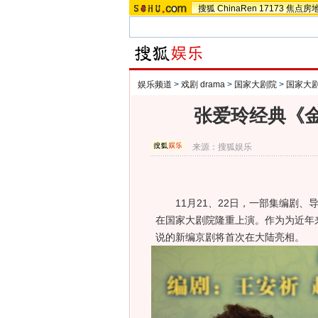
搜狐
ChinaRen
17173
焦点房
娱乐频道
>
戏剧 drama
>
国家大剧院
>
国家大
张爱玲经典《
来源：
搜狐娱乐
11月21、22日，一部集编剧、导
在国家大剧院隆重上演。作为为近年
说的新编京剧将首次在大陆亮相。