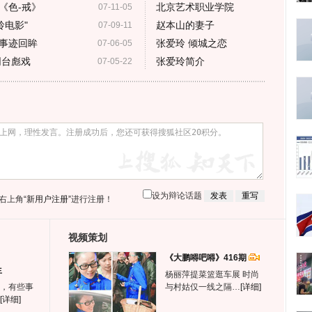
《色-戒》
北京艺术职业学院
07-11-05
玲电影"
赵本山的妻子
07-09-11
事迹回眸
张爱玲 倾城之恋
07-06-05
同台彪戏
张爱玲简介
07-05-22
设为辩论话题
右上角
“新用户注册”
进行注册！
视频策划
《大鹏嘚吧嘚》416期
生
杨丽萍提菜篮逛车展 时尚
，有些事
与村姑仅一线之隔…
[详细]
[详细]