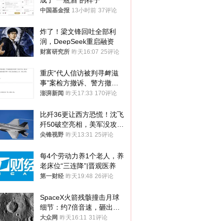
成了“一瓶酒”的样子
中国基金报
13小时前
37评论
炸了！梁文锋回吐全部利
润，DeepSeek重启融资
财富研究所
昨天16:07
25评论
重庆“代人信访被判寻衅滋
事”案检方撤诉、警方撤
案，两被告人获国赔
澎湃新闻
昨天17:33
170评论
比歼36更让西方恐慌！沈飞
歼50破空亮相，美军没攻克
的技术被拿下
尖锋视野
昨天13:31
25评论
每4个劳动力养1个老人，养
老床位“三连降”|晋观医养
第一财经
昨天19:48
26评论
SpaceX火箭残骸撞击月球
细节：约7倍音速，砸出直
径约30米撞击坑
大众网
昨天16:11
31评论