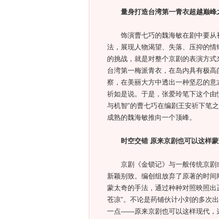
量身打造台湾第一青衣超越巅峰
饰演曹七巧的魏海敏在剧中要从初
法，展现人物渴望、失落、压抑的情
的挑战，就是对整个京剧的表演方式
台湾第一梅派青衣，在岛内具有极高
察，在美丽大方中透出一种坚忍的意
祈如是说。于是，张爱玲笔下这个由
与机智”的曹七巧在编剧王安祈下笔
成熟的魏海敏推向一个顶峰。
时空交错 原来京剧也可以这样蒙
京剧《金锁记》与一般传统京剧或
新颖别致。编创组放弃了原著的时间
蒙太奇的手法，通过种种对照映照出
苍凉”。不论是药铺伙计小刘的多次
一点——原来京剧也可以这样现代，