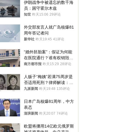
伊朗战争中被遗忘的数千海
员：困守霍尔木兹
知世
昨天15:06
29评论
外交部发言人就广岛核爆81
周年答记者问
新华社
昨天19:45
41评论
“婚外胚胎案”：假证为何能
在医院通行？谁有权销毁胚
胎？
南方都市报
昨天15:29
28评论
人贩子“梅姨”若满75周岁是
否适用死刑？律师解读：很
大概率不会被判处死刑
九派新闻
昨天19:48
135评论
日本广岛核爆81周年，中方
表态
澎湃新闻
昨天20:07
74评论
欧盟将挪用14亿欧元俄罗斯