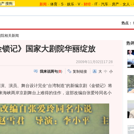
地产
搜狗
新闻
-
体育
-
S
-
娱乐
-
V
-
财经
-
IT
-
汽车
-
房产
-
女人
-
热点：
剧院相关新闻
热
金锁记》国家大剧院华丽绽放
2009年11月02日17:28
我来说两句
(
0
)
复制链接
大
中
小
演、演员、舞台设计完全“台湾制造”的新编京剧《金锁记》将
来海峡两岸京剧舞台上难得的佳作，这部改编自张爱玲同名小