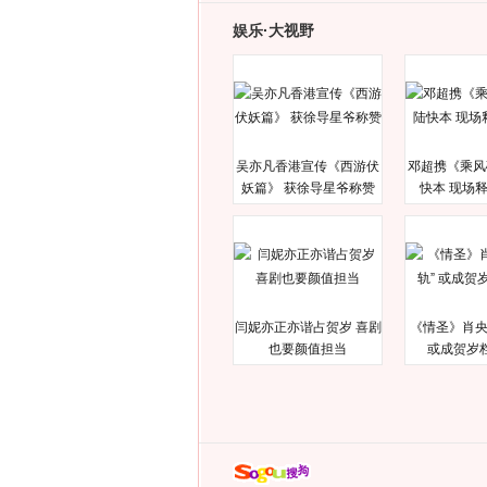
娱乐·大视野
吴亦凡香港宣传《西游伏
邓超携《乘风
妖篇》 获徐导星爷称赞
快本 现场
闫妮亦正亦谐占贺岁 喜剧
《情圣》肖央
也要颜值担当
或成贺岁