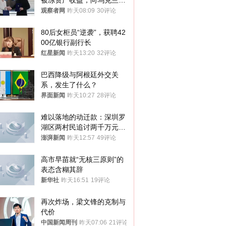
被冻资产收益，向乌克兰提
供援助
观察者网
昨天08:09
30评论
80后女柜员“逆袭”，获聘42
00亿银行副行长
红星新闻
昨天13:20
32评论
巴西降级与阿根廷外交关
系，发生了什么？
界面新闻
昨天10:27
28评论
难以落地的动迁款：深圳罗
湖区两村民追讨两千万元动
迁款八年未果
澎湃新闻
昨天12:57
49评论
高市早苗就“无核三原则”的
表态含糊其辞
新华社
昨天16:51
19评论
再次炸场，梁文锋的克制与
代价
中国新闻周刊
昨天07:06
21评论