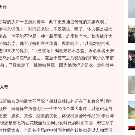
之作
嫁的少妇一直演到老年，此中更要通过传统的京剧表演手
绪与意识流向，对演员来说，不仅演技、嗓子、体力都是极大
来说，也不能不说是一种全新呈现，难度相当大。魏海敏作为
的知名度。她不仅扮相雍容华贵、典雅端庄，“以我对她的观
志和果决的魄力。”《金锁记》编剧兼艺术总监、著名学者王安
愤怒到压抑怨怒到扭曲、甚至于变态之后犹能展现“疯子的审慎
之前，已经敲定了非魏海敏莫属，因为她觉得这部戏一定能够将
太奇
新编京剧的最大不同除了题材选择以外还在于其舞台呈现的
顺序，而选择主角曹七巧一生中的几个重大事件，以意识流与
正变、虚实、真假、悲喜的变化，体现出张爱玲作品的“华丽与
出现还是曹七巧在花镜面前回到少女时代的时光闪回，都证明了
这样蒙太奇。全剧各个场次中时间空间的转换都是以人物意识