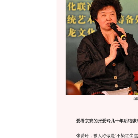
编
爱看京戏的张爱玲几十年后结缘
张爱玲，被人称做是“不染红尘焦火