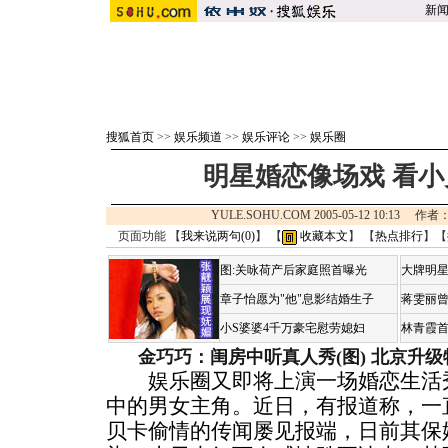
新
搜狐首页
>>
娱乐频道
>>
娱乐评论
>>
娱乐圈
明星婚恋像场戏 看
YULE.SOHU.COM 2005-05-12 10:1
页面功能 【
我来说两句(
0
)
】 【
收藏本文
】 【
热点排行
】【
图:关咏荷产后家庭照首曝光
大牌明星
章子怡愿为"他"息影结婚生子
蒋雯丽
小S婆婆4千万豪宅慰劳媳妇
林青霞
金巧巧：闺房中听真人秀(图)
北京升级
娱乐圈又即将上演一场婚恋生活秀
中的男女主角。近日，有报道称，一
贝卡偷情的传闻屡见报端，日前其保