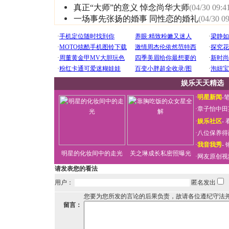
真正“大师”的意义 悼念尚华大师
(04/30 09:4
一场事先张扬的婚事 同性恋的婚礼
(04/30 09
娱乐天天精选
·
明星新闻
-
·
章子怡中田
·
娱乐社区
-
·
八位保养得
·
我音我秀
-
明星的化妆间中的走光
关之琳成长私密照曝光
·
网友原创视
请发表您的看法
用户：
匿名发出
您要为您所发的言论的后果负责，故请各位遵纪守法
留言：