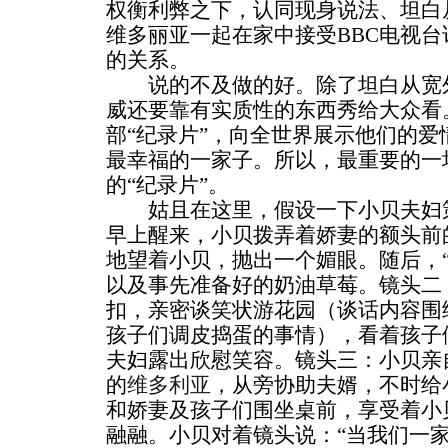
权衡利弊之下，认同现身说法、坦白
维多丽亚一起在家中接受BBC电视
的关系。
说的不及做的好。除了坦白从宽外
威还要靠有实质性的东西秀给大众看
部“纪录片”，向全世界展示他们的
最幸福的一家子。所以，最重要的一
的“纪录片”。
姑且在这里，假设一下小贝夫妇策
早上醒来，小贝拨弄着娇妻的额头前
地望着小贝，抛出一个媚眼。随后，
以及事先准备好的奶油草莓。镜头二
扣，亲密谈笑状游花园（谈话内容围
孩子们调皮捣蛋的事情），看着孩子
夫妇露出欣慰笑容。镜头三：小贝亲
的
维多利亚
，从旁协助夫婿，不时给
和娇妻及孩子们围坐桌前，享受着小
融融。小贝对着镜头说：“当我们一