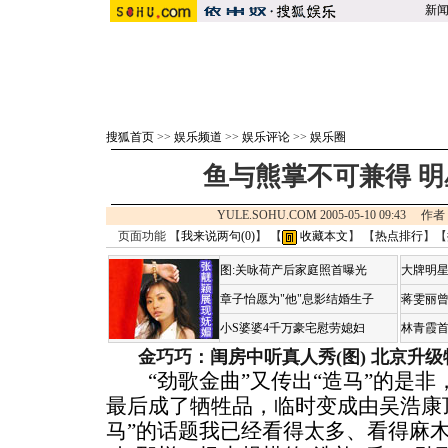
新
搜狐首页
>>
娱乐频道
>>
娱乐评论
>>
娱乐圈
鱼与熊掌不可兼得 
YULE.SOHU.COM 2005-05-10 09:4
页面功能 【
我来说两句(
0
)
】 【
收藏本文
】 【
热点排行
】【
图:关咏荷产后家庭照首曝光
大牌明星
章子怡愿为"他"息影结婚生子
蒋雯丽
小S婆婆4千万豪宅慰劳媳妇
林青霞
金巧巧：闺房中听真人秀(图)
北京升级
“劲歌金曲”又传出“造马”的是非
最后成了牺牲品，临时变成由吴浩康
马”的话题我已经看得太多、看得麻