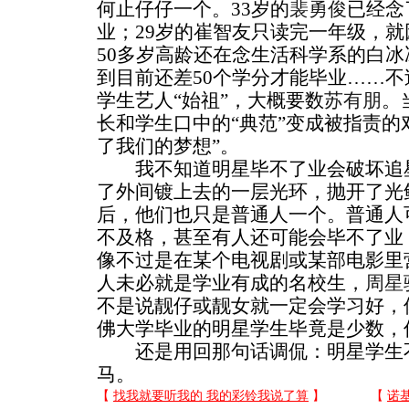
何止仔仔一个。33岁的
裴勇俊
已经念
业；29岁的崔智友只读完一年级，
50多岁高龄还在念生活科学系的白
到目前还差50个学分才能毕业……
学生艺人“始祖”，大概要数
苏有朋
。
长和学生口中的“典范”变成被指责的
了我们的梦想”。
我不知道明星毕不了业会破坏追星
了外间镀上去的一层光环，抛开了光
后，他们也只是普通人一个。普通人
不及格，甚至有人还可能会毕不了业
像不过是在某个电视剧或某部电影里
人未必就是学业有成的名校生，
周星
不是说靓仔或靓女就一定会学习好，
佛大学毕业的明星学生毕竟是少数，
还是用回那句话调侃：明星学生不
马。