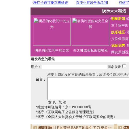
娱乐天天精选
·
明星新闻
-
·
章子怡中田
·
娱乐社区
-
·
八位保养得
·
我音我秀
-
明星的化妆间中的走光
关之琳成长私密照曝光
·
网友原创视
请发表您的看法
用户：
匿名发出
您要为您所发的言论的后果负责，故请各位遵纪守法
留言：
*经营许可证编号：京ICP00000008号
*遵守《互联网电子公告服务管理规定》
*遵守《全国人大常委会关于维护互联网安全的规定》