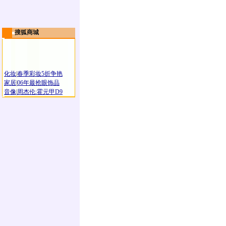
搜狐商城
化妆
|
春季彩妆5折争艳
家居
|
06年最抢眼饰品
音像
|
周杰伦:霍元甲D9