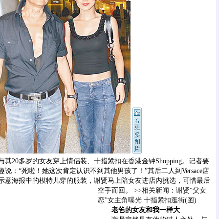
其20多岁的女友穿上情侣装、十指紧扣在香港金钟Shopping。记者要
说：“死啦！她这次肯定认识不到其他男孩了！”其后二人到Versace店
示意海报中的模特儿穿的服装，谢贤马上陪女友进店内挑选，可惜最后
空手而回。
>>相关新闻：谢贤“父女
恋”女主角曝光 十指紧扣逛街(图)
老爸的女友和我一样大