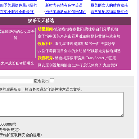
娱乐天天精选
·
明星新闻
-
笔笔暗指春春壮阳
|
梁咏琪自剖分手真相
·
章子怡中田英寿亲密看秀
|
张靓颖提起黄健翔就变脸
·
娱乐社区
-
看明星牙齿揭露明星另一面
夫妻吵架
·
八位保养得面目全非的女明星
张靓颖走秀输给周迅
·
我音我秀
-
锵锵揭露假币骗局
CrazySoccer 卢正雨
关之琳成长私密照曝光
·
网友原创视频四部曲
过年了您该休息了
九曲黄河
匿名发出
论的后果负责，故请各位遵纪守法并注意语言文明。
000008号
务管理规定》
关于维护互联网安全的规定》