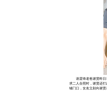
谢霆锋
老爸谢贤昨日与
求二人合照时，谢贤还打趣
铺门口，女友立刻向谢贤