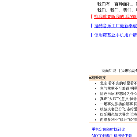
我们有一百种面孔。我
我们。我们。我们。可
页面功能 【
我来说两
■
相关链接
北京 看不完的明星看
鱼与熊掌不可兼得 明
情色当家 林志玲为什
真正“大师”的意义 悼
一场事先张扬的婚事 
模范夫妻已分飞 该给
娱乐圈恋情大曝光 谁
向维多利亚“取经”如