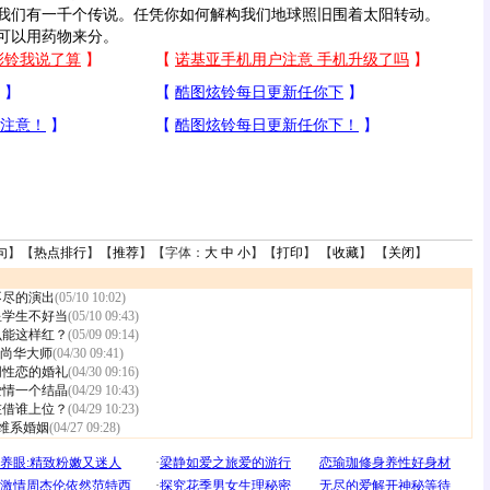
们有一千个传说。任凭你如何解构我们地球照旧围着太阳转动。
以用药物来分。
句
】【
热点排行
】【
推荐
】【字体：
大
中
小
】【
打印
】 【
收藏
】 【
关闭
】
不尽的演出
(05/10 10:02)
星学生不好当
(05/10 09:43)
么能这样红？
(05/09 09:14)
念尚华大师
(04/30 09:41)
同性恋的婚礼
(04/30 09:16)
爱情一个结晶
(04/29 10:43)
在借谁上位？
(04/29 10:23)
何维系婚姻
(04/27 09:28)