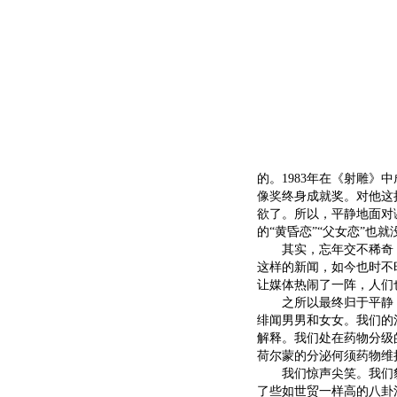
的。1983年在《射雕
像奖
终身成就奖。对他这
欲了。所以，平静地面对
的“黄昏恋”“父女恋”也
其实，忘年交不稀奇，
这样的新闻，如今也时不
让媒体热闹了一阵，人们
之所以最终归于平静，
绯闻男男和女女。我们的
解释。我们处在药物分级
荷尔蒙的分泌何须药物维
我们惊声尖笑。我们貌
了些如世贸一样高的八卦