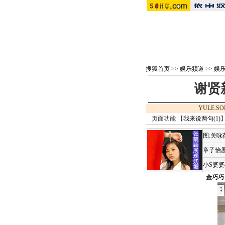
搜狐首页
>>
娱乐频道
>>
娱
谢贤
YULE.S
页面功能 【
我来说两句(
1
)
】
图:关
章子怡愿
小S婆
金巧巧