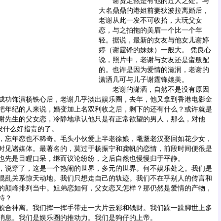
谢贤定然是有他的过人之处。与
大名鼎鼎的港姐前妻狄波拉离婚后，
老谢从此一发不可收拾，大玩父女
恋，与之拍拖的美眉一个比一个年
轻。据说，最新的女友与他女儿谢婷
婷（谢霆锋的妹妹）一般大。 凭良心
说，照片中，老谢与女友还是蛮般配
的。也许是因为爱情的滋润，老谢的
潇洒几可与儿子谢霆锋媲美。
老谢的潇洒，自然不是没有原因
》中成功饰演杨铁心后，老谢几乎淡出娱乐圈，去年，他又拿到香港电影
金
把年纪的人来说，婚变加上名双利收之后，剩下的还有什么？或许就是
谢先生的父女恋，冷静地承认他只是有正常欲望的男人，那么，对他
就没什么好指责的了。
忘年恋也不稀奇。毛头小伙爱上半老徐娘，耄耋老汉娶回如花少女，
时见诸媒体。最著名的，莫过于杨振宁和龚帆的恋情，前段时间便很是
也先是目瞪口呆，继而议论纷纷，之后自然也慢慢归于平静。
说穿了，这是一个热闹的世界，多元的世界。何不娱乐处之。我们是
混乱关系惊天动地。我们只想走自己的轨迹。我们不在乎别人的传言和
的颠峰排列当中。姐弟恋如何，父女恋又怎样？那仍然是爱情的产物，
持？
合神离。我们挥一挥手带走一大片云彩和钱财。我们跺一跺脚世上多
消息。我们是娱乐圈的推动力。我们是狗仔的上帝。