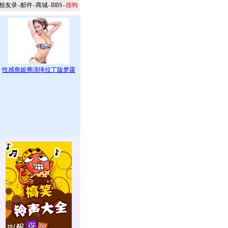
校友录
-
邮件
-
商城
-
BBS
-
搜狗