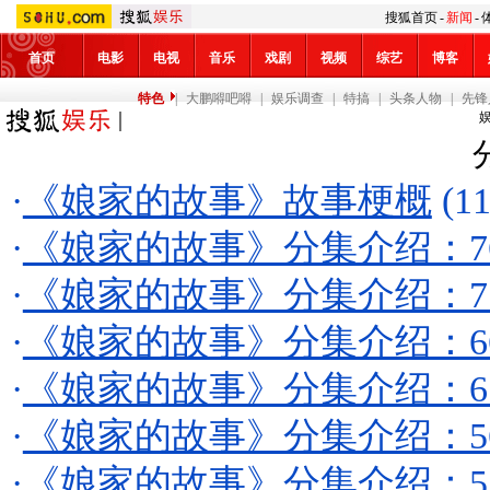
搜狐首页
-
新闻
-
首页
电影
电视
音乐
戏剧
视频
综艺
博客
特色
|
大鹏嘚吧嘚
|
娱乐调查
|
特搞
|
头条人物
|
先锋
·
《娘家的故事》故事梗概
(11
·
《娘家的故事》分集介绍：76
·
《娘家的故事》分集介绍：71
·
《娘家的故事》分集介绍：66
·
《娘家的故事》分集介绍：61
·
《娘家的故事》分集介绍：56
·
《娘家的故事》分集介绍：51