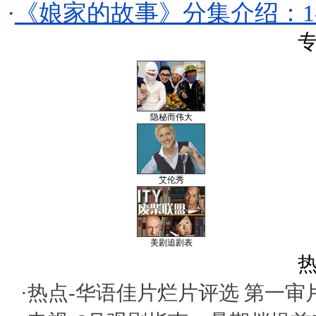
·
《娘家的故事》分集介绍：1-
专
隐秘而伟大
艾伦秀
美剧追剧表
热
·热点-
华语佳片烂片评选
第一审