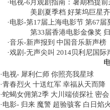
·电视-
6月观剧指南：暑期档提前
美剧夏季档 好莱坞巨星
·电影-
第17届上海电影节
第67
第33届香港电影金像奖
·音乐-
新声报到
中国音乐新声榜
·戏剧-
无声尖叫
2014贝利尼国
电
·电视-
犀利仁师
你照亮我星球
·
青春烈火
十送红军
幸福从天而降
·
蛇蝎女佣第2季
大川端侦探社
密会
·电影-
归来
魔警
超验骇客
白日焰