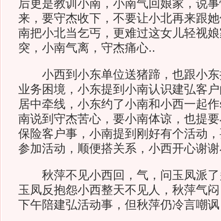
后更是教训小南，小南气回娘家，说事
来，要守杰收下，不要让小北再来跟她
南把小北当乞丐，更难过这女儿轻视娘
突，小南气离，守杰痛心..
小西到小东单位送猪蹄，也跟小东
业务困境，小东提到小南认识建弘客户
居中牵线，小东约了小南和小西一起作s
南说到守杰苦心，要小南体谅，也提要
保险客户事，小南提到刚好有个活动，
参加活动，顺便搭关系，小西开心谢谢小
秋萍不见小西回，气，问玉凤派了
玉凤反抱怨小西整天不见人，秋萍气闷
下午陪建弘活动事，但秋萍仍冷言嘲讽