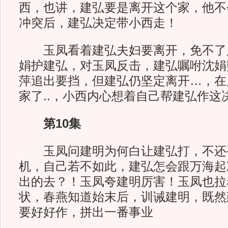
西，也讲，建弘要是离开这个家，他不
冲突后，建弘决定带小西走！
玉凤看着建弘夫妇要离开，免不了
娟护建弘，对玉凤反击，建弘嘱咐沈娟
萍追出要挡，但建弘仍坚定离开…，在
家了..，小西内心想着自己帮建弘作这
第10集
玉凤问建明为何白让建弘打，不还
机，自己若不如此，建弘怎会跟万海起
出的去？！玉凤夸建明厉害！玉凤也拉
状，春燕知道始末后，训诫建明，既然
要好好作，拼出一番事业