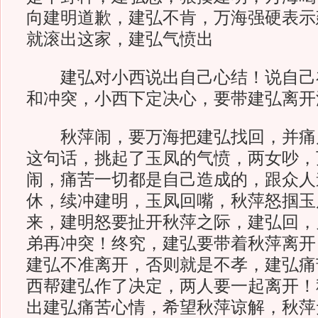
向建明道歉，建弘不肯，万海强硬表示
就滚出这家，建弘气愤出
建弘对小西说出自己心结！说自己
和冲突，小西下定决心，要带建弘离开
秋萍闹，要万海把建弘找回，并痛
这句话，挑起了玉凤的气愤，两女吵，
闹，痛苦一切都是自己造成的，跟众人
休，续冲建明，玉凤回嘴，秋萍怒掴玉
来，建明怒要扯开秋萍之际，建弘回，
弟再冲突！终究，建弘要带着秋萍离开
建弘不准离开，否则就是不孝，建弘痛
西帮建弘作了决定，两人要一起离开！
出建弘痛苦心情，希望秋萍谅解，秋萍