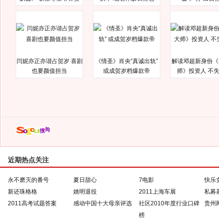
闫妮亦正亦谐占贺岁 喜剧
《情圣》肖央“真诚出轨”
解读邓超新身份《
也要颜值担当
或成贺岁档爆款帝
师》投资人 不
近期热点关注
永不磨灭的番号
夏日甜心
7电影
快乐
新还珠格格
姚明退役
2011上海车展
私募
2011高考试题答案
感动中国十大母亲评选
社区2010年度行业口碑
贵州
榜