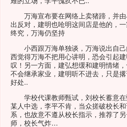
难的立场，李平愧疚不已..
万海宣布要在网络上卖猪蹄，并由
出反对，建明也呛明这间店是他的，一
终究，万海仍坚持
小西跟万海单独谈，万海说出自己
西觉得万海不把用心讲明，恐会引起建
叹！另一方面，建弘想缓和建明情绪，
不会继承家业，建明听不进去，只是撂
好处..
学校代课教师甄试，刘校长蓄意在
某人中选，李平不肯，当众搓破校长和
系，也故意不遵从校长指示，推荐了另
师，校长气炸…