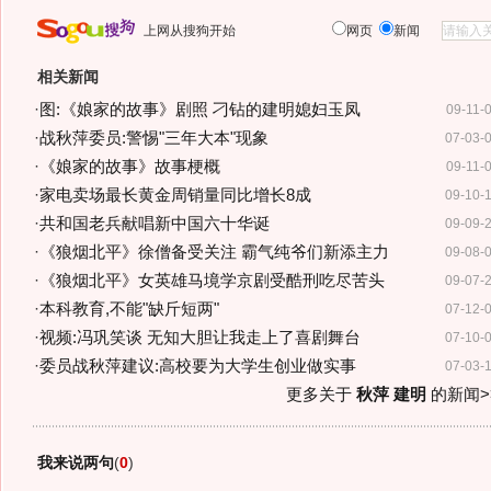
上网从搜狗开始
网页
新闻
相关新闻
·
图:《娘家的故事》剧照 刁钻的建明媳妇玉凤
09-11-
·
战秋萍委员:警惕"三年大本"现象
07-03-
·
《娘家的故事》故事梗概
09-11-
·
家电卖场最长黄金周销量同比增长8成
09-10-
·
共和国老兵献唱新中国六十华诞
09-09-
·
《狼烟北平》徐僧备受关注 霸气纯爷们新添主力
09-08-
·
《狼烟北平》女英雄马境学京剧受酷刑吃尽苦头
09-07-
·
本科教育,不能"缺斤短两"
07-12-
·
视频:冯巩笑谈 无知大胆让我走上了喜剧舞台
07-10-
·
委员战秋萍建议:高校要为大学生创业做实事
07-03-
更多关于
秋萍 建明
的新闻>
我来说两句
(
0
)