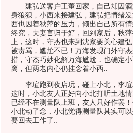
建弘送客户王董回家，自己却因酒
身狼狈，小西来接建弘，建弘把情绪发
西也因着秋萍的压力，倾出自己所有情
终究，夫妻言归于好，回到家后，秋萍
上，这时，守杰也来到沈家要关心建弘
被责骂，尴尬不已！万海发现门外守杰
措，守杰巧妙化解万海尴尬，也确定小
离，但两老内心仍挂念着小西..
李瑄跑到夜店玩，碰上小北，李瑄
这时，小北友人正好向小北打听土地情
已经不在测量队上班，友人只好作罢！
小北动了念，小北觉得测量队其实可以
要回去工作了..