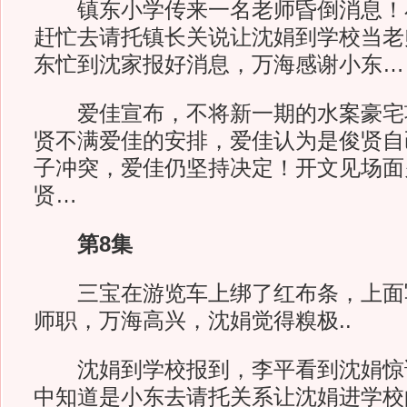
镇东小学传来一名老师昏倒消息！
赶忙去请托镇长关说让沈娟到学校当老
东忙到沈家报好消息，万海感谢小东…
爱佳宣布，不将新一期的水案豪宅
贤不满爱佳的安排，爱佳认为是俊贤自
子冲突，爱佳仍坚持决定！开文见场面
贤…
第8集
三宝在游览车上绑了红布条，上面
师职，万海高兴，沈娟觉得糗极..
沈娟到学校报到，李平看到沈娟惊
中知道是小东去请托关系让沈娟进学校