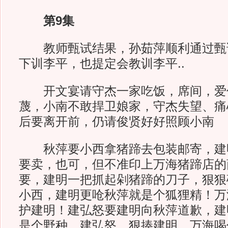
第9集
教师甄试结果，孙茹萍顺利通过甄
下训李平，也提定会教训李平..
开文宴请守杰一家吃饭，席间，爱
蔑，小南不敢捍卫娘家，守杰失望、痛
后要离开前，仍请俊贤好好照顾小南
秋萍要小西拿猪蹄去包装邮寄，建
要卖，也可，但不准印上万海猪蹄店的
要，建明一把抓起剁猪蹄的刀子，狠狠
小西，建明更呛秋萍就是个狐狸精！万
护建明！建弘怒要建明向秋萍道歉，建
是个野种，建弘怒，狠揍建明，万海喝