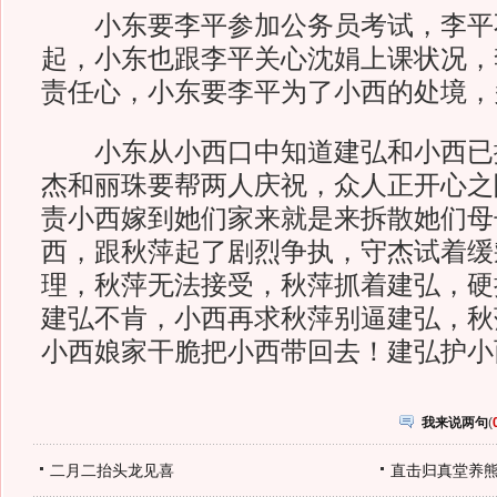
小东要李平参加公务员考试，李平
起，小东也跟李平关心沈娟上课状况，
责任心，小东要李平为了小西的处境，多
小东从小西口中知道建弘和小西已
杰和丽珠要帮两人庆祝，众人正开心之
责小西嫁到她们家来就是来拆散她们母
西，跟秋萍起了剧烈争执，守杰试着缓
理，秋萍无法接受，秋萍抓着建弘，硬
建弘不肯，小西再求秋萍别逼建弘，秋
小西娘家干脆把小西带回去！建弘护小
我来说两句
(
二月二抬头龙见喜
直击归真堂养