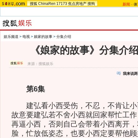
搜狐
ChinaRen
17173
焦点房地产
搜狗
新闻
-
体
娱乐频道
>
电视
>
娘家的故事
>
分集介绍
《娘家的故事》分集介绍：
来源：
搜狐娱乐
我来说两
第6集
建弘看小西受伤，不忍，不肯让小
故意要建弘若不舍小西就回家帮忙工作
再逼小西，否则自己会带着小西离开，
脸，忙放低姿态，也要小西定要帮他顾