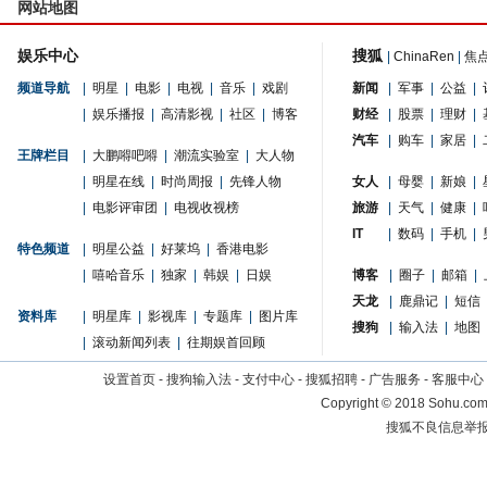
网站地图
娱乐中心
搜狐
|
ChinaRen
|
焦
频道导航
|
明星
|
电影
|
电视
|
音乐
|
戏剧
新闻
|
军事
|
公益
|
|
娱乐播报
|
高清影视
|
社区
|
博客
财经
|
股票
|
理财
|
汽车
|
购车
|
家居
|
王牌栏目
|
大鹏嘚吧嘚
|
潮流实验室
|
大人物
|
明星在线
|
时尚周报
|
先锋人物
女人
|
母婴
|
新娘
|
|
电影评审团
|
电视收视榜
旅游
|
天气
|
健康
|
IT
|
数码
|
手机
|
特色频道
|
明星公益
|
好莱坞
|
香港电影
|
嘻哈音乐
|
独家
|
韩娱
|
日娱
博客
|
圈子
|
邮箱
|
天龙
|
鹿鼎记
|
短信
资料库
|
明星库
|
影视库
|
专题库
|
图片库
搜狗
|
输入法
|
地图
|
滚动新闻列表
|
往期娱首回顾
设置首页
-
搜狗输入法
-
支付中心
-
搜狐招聘
-
广告服务
-
客服中心
Copyright
©
2018 Sohu.com 
搜狐不良信息举