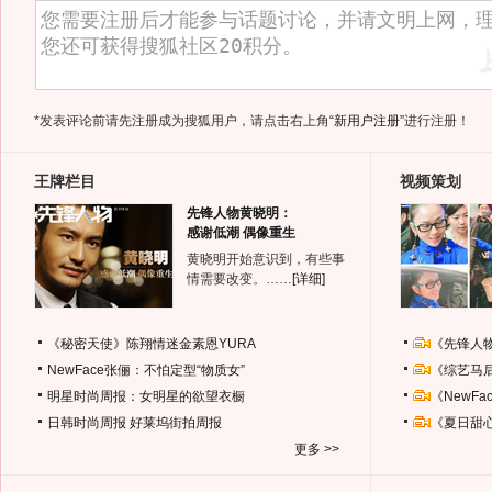
*发表评论前请先注册成为搜狐用户，请点击右上角
“新用户注册”
进行注册！
王牌栏目
视频策划
先锋人物黄晓明：
感谢低潮 偶像重生
黄晓明开始意识到，有些事
情需要改变。……
[详细]
《秘密天使》陈翔情迷金素恩YURA
《先锋人
NewFace张俪：不怕定型“物质女”
《综艺马
明星时尚周报：女明星的欲望衣橱
《NewF
日韩时尚周报
好莱坞街拍周报
《夏日甜
更多 >>