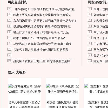
网友点击排行
网友评论排行
1
1
《比利林恩》首映 章子怡范冰冰冯小刚捧场红毯
董卿：这两
2
2
独家：买菜也要拗造型！金星携女逛街有派头
刘德华新片
3
3
京东和奶茶哪个更重要？刘强东的回答全场大笑！
为救母女俩
4
4
杨威晒照庆祝结婚8周年 杨阳洋轻抚妈妈孕肚
刘德华扮邋
5
5
艳压群芳！唐嫣修身长裙现身活动 仙气儿足
章子怡斥港
6
6
独家：姚晨带小土豆逛商场 购置产后新衣
律师：于正
7
7
成都风味！张靓颖冯轲曝婚纱照 吃串串打麻将
王力宏否认
8
8
接地气！阔太熊黛林打扮休闲逛街买厕所泵
王刚自曝7
9
9
台媒:40
马蓉离婚后，砸1000万人民币给媒体要求删掉这照片
10
10
甜到腻！黄晓明上海庆生 Baby挺孕肚送蛋糕
陈冠希：假
娱乐·大视野
吴亦凡香港宣传《西游伏
邓超携《乘风破浪》登陆
《健忘村》舒淇
妖篇》 获徐导星爷称赞
快本 现场释放表情包
覆，“村”出自