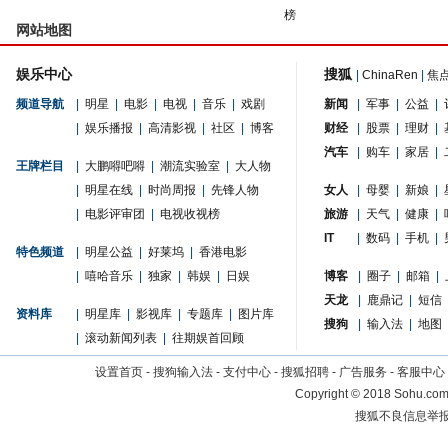
榜
网站地图
娱乐中心
搜狐
|
ChinaRen
|
焦
频道导航
|
明星
|
电影
|
电视
|
音乐
|
戏剧
新闻
|
军事
|
公益
|
|
娱乐播报
|
高清影视
|
社区
|
博客
财经
|
股票
|
理财
|
汽车
|
购车
|
家居
|
王牌栏目
|
大鹏嘚吧嘚
|
潮流实验室
|
大人物
|
明星在线
|
时尚周报
|
先锋人物
女人
|
母婴
|
新娘
|
|
电影评审团
|
电视收视榜
旅游
|
天气
|
健康
|
IT
|
数码
|
手机
|
特色频道
|
明星公益
|
好莱坞
|
香港电影
|
嘻哈音乐
|
独家
|
韩娱
|
日娱
博客
|
圈子
|
邮箱
|
天龙
|
鹿鼎记
|
短信
资料库
|
明星库
|
影视库
|
专题库
|
图片库
搜狗
|
输入法
|
地图
|
滚动新闻列表
|
往期娱首回顾
设置首页
-
搜狗输入法
-
支付中心
-
搜狐招聘
-
广告服务
-
客服中心
Copyright
©
2018 Sohu.com 
搜狐不良信息举