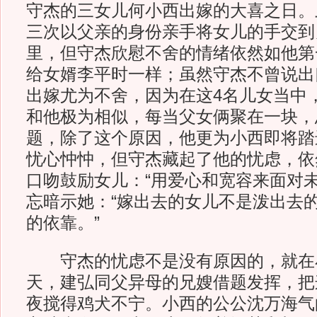
守杰的三女儿何小西出嫁的大喜之日。
三次以父亲的身份亲手将女儿的手交到
里，但守杰欣慰不舍的情绪依然如他第
给女婿李平时一样；虽然守杰不曾说出
出嫁尤为不舍，因为在这4名儿女当中
和他极为相似，每当父女俩聚在一块，
题，除了这个原因，他更为小西即将踏
忧心忡忡，但守杰藏起了他的忧虑，依
口吻鼓励女儿：“用爱心和宽容来面对未
忘暗示她：“嫁出去的女儿不是泼出去
的依靠。”
守杰的忧虑不是没有原因的，就在
天，建弘同父异母的兄嫂借题发挥，把
夜搅得鸡犬不宁。小西的公公沈万海气