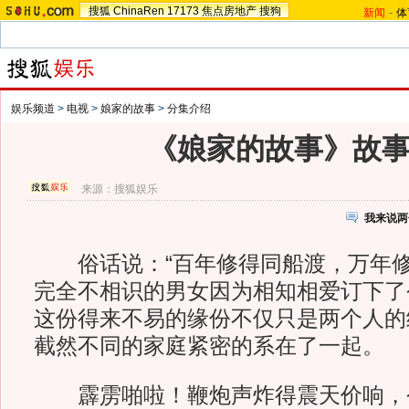
搜狐
ChinaRen
17173
焦点房地产
搜狗
新闻
-
体
娱乐频道
>
电视
>
娘家的故事
>
分集介绍
《娘家的故事》故
来源：
搜狐娱乐
我来说两
俗话说：“百年修得同船渡，万年修
完全不相识的男女因为相知相爱订下了
这份得来不易的缘份不仅只是两个人的
截然不同的家庭紧密的系在了一起。
霹雳啪啦！鞭炮声炸得震天价响，