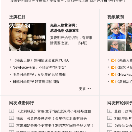
*发表评论前请先注册成为搜狐用户，请点击右上角
“新用户注册”
进行注册！
王牌栏目
视频策划
先锋人物黄晓明：
感谢低潮 偶像重生
黄晓明开始意识到，有些事
情需要改变。……
[详细]
《秘密天使》陈翔情迷金素恩YURA
《先锋人
NewFace张俪：不怕定型“物质女”
《综艺马
明星时尚周报：女明星的欲望衣橱
《NewF
日韩时尚周报
好莱坞街拍周报
《夏日甜
更多 >>
网友点击排行
网友评论排行
1
1
《比利林恩》首映 章子怡范冰冰冯小刚捧场红毯
董卿：这两
2
2
独家：买菜也要拗造型！金星携女逛街有派头
刘德华新片
3
3
京东和奶茶哪个更重要？刘强东的回答全场大笑！
为救母女俩
4
4