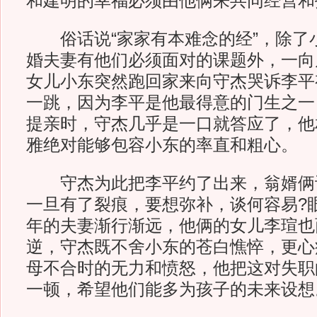
和建明的幸福必须由他俩来共同经营和
俗话说“家家有本难念的经”，除了
婚夫妻有他们必须面对的课题外，一向
女儿小东突然跑回家来向守杰哭诉李平
一跳，因为李平是他最得意的门生之一
提亲时，守杰几乎是一口就答应了，他
雅绝对能够包容小东的率直和粗心。
守杰为此把李平约了出来，翁婿俩
一旦有了裂痕，要想弥补，谈何容易?
年的夫妻渐行渐远，他俩的女儿李瑄也
逆，守杰既不舍小东的苍白憔悴，更心
母不合时的无力和愤怒，他把这对失职
一顿，希望他们能多为孩子的未来设想