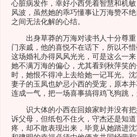
心脏病发作，幸好小西凭着智慧和机敏
风波，虽然她的乖巧懂事让万海赞不绝
之间无法化解的心结。
出身草莽的万海对读书人十分尊重
门亲戚，他的喜悦不在话下，所以不惜
这场婚礼办得风风光光，可是这么一来
她不满万海的偏心，尤其看到秋萍笑的
时，她恨不得冲上去给她一记耳光。沈
妻子的玉凤也妒忌小西的受宠，原本并
连成一气，把一场喜事搞得鸡飞狗跳，
识大体的小西在回娘家时并没有把
诉父母，但纸包不住火，守杰还是知道
疼，却不敢表现出来，毕竟从她踏进沈