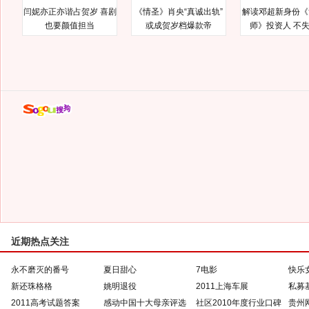
闫妮亦正亦谐占贺岁 喜剧
《情圣》肖央“真诚出轨”
解读邓超新身份《
也要颜值担当
或成贺岁档爆款帝
师》投资人 不
近期热点关注
永不磨灭的番号
夏日甜心
7电影
快乐
新还珠格格
姚明退役
2011上海车展
私募
2011高考试题答案
感动中国十大母亲评选
社区2010年度行业口碑
贵州