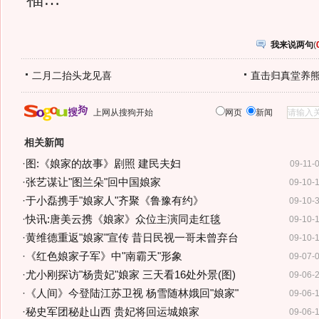
我来说两句
(
二月二抬头龙见喜
直击归真堂养
上网从搜狗开始
网页
新闻
相关新闻
·
图:《娘家的故事》剧照 建民夫妇
09-11-
·
张艺谋让"图兰朵"回中国娘家
09-10-
·
于小磊携手"娘家人"齐聚《鲁豫有约》
09-10-
·
快讯:唐美云携《娘家》众位主演同走红毯
09-10-
·
黄维德重返"娘家"宣传 昔日民视一哥未曾弃台
09-10-
·
《红色娘家子军》中"南霸天"形象
09-07-
·
尤小刚探访"杨贵妃"娘家 三天看16处外景(图)
09-06-
·
《人间》今登陆江苏卫视 杨雪随林娥回"娘家"
09-06-
·
秘史军团秘赴山西 贵妃将回运城娘家
09-06-