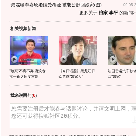
·
港媒曝李嘉欣婚姻受考验 被老公赶回娘家(图)
09-05-
更多关于
娘家 李平
的新闻>
相关视频新闻
"娘家"不离不弃 流浪老
《今日话题》黑龙江群
法国雷诺汽车欲
汉一夜之间变富翁
众票选"娘家人"
回"娘家"
我来说两句
(
0
)