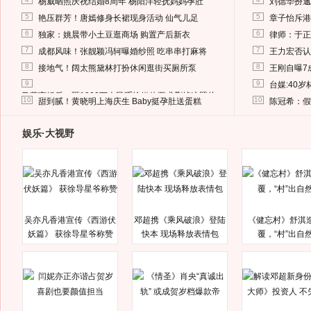
杨威晒照庆祝结婚8周年 杨阳洋轻抚妈妈孕肚
刘德华扮邋
5
5
艳压群芳！唐嫣修身长裙现身活动 仙气儿足
章子怡斥港
6
6
独家：姚晨带小土豆逛商场 购置产后新衣
律师：于正
7
7
成都风味！张靓颖冯轲曝婚纱照 吃串串打麻将
王力宏否认
8
8
接地气！阔太熊黛林打扮休闲逛街买厕所泵
王刚自曝7
9
9
台媒:40
马蓉离婚后，砸1000万人民币给媒体要求删掉这照片
10
10
甜到腻！黄晓明上海庆生 Baby挺孕肚送蛋糕
陈冠希：假
娱乐·大视野
吴亦凡香港宣传《西游伏
邓超携《乘风破浪》登陆
《健忘村》舒淇
妖篇》 获徐导星爷称赞
快本 现场释放表情包
覆，“村”出自