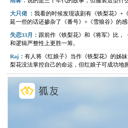
雨雾：
说的是三十年代的故事，但服装造型什
大只佬 ：
我看的时候发现该剧有《铁梨花》+
延一些的话还掺杂了《番号》+《雪狼谷》的感
失恋33月：
跟前作《铁梨花》和《将军》比，
和逻辑严整性上更胜一筹。
Raj：
有人将《红娘子》当作《铁梨花》的姊妹
梨花没法掌控自己的命运，但红娘子可成功地