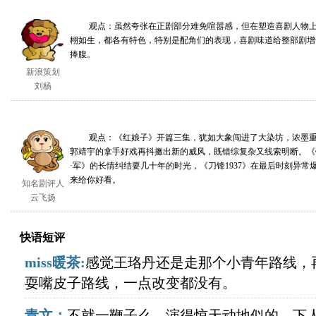
观点：虽然夸张在正剧部分难免喧嚣感，但在塑造喜剧人物上
栩如生，都各有特色，特别是配角们的表现，喜剧味道给整部剧增
捧腹。
新浪策划
刘杨
观点：《红娘子》开篇三集，犹如大象闯进了大染坊，浓墨重
郭靖宇的拿手好戏再抖擞出新的威风，既错综复杂又线索明断。《
·军》的长情纠结要几十年的时光，《刀锋1937》在最后时刻异
来给你好看。
知名剧评人
云飞扬
快语短评
miss暖茶:
感觉王珞丹还是走那个小青年路线，
耍嘴皮子路线，一点改变都没有。
青文：
不就一鞭子么，演得惊天动地似的，下