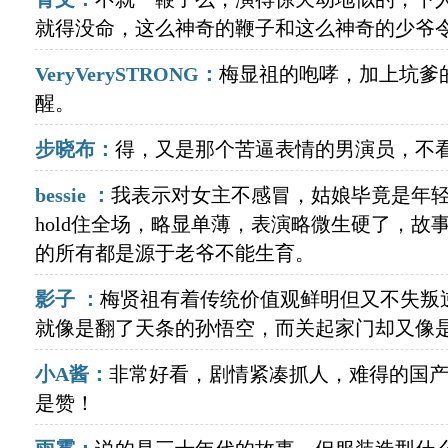
就得没命，这么神奇的鞭子和这么神奇的少爷
VeryVerySTRONG：
梅显祖的咆哮，加上坑爹
醒。
步晓布：
得，又是那个苦逼表情的男演员，不
bessie ：
我表示对女主不感冒，姑娘毕竟是年
hold住全场，略显单薄，表演略微生硬了，故
的所有都是源于老爷不能生育。
影子 ：
梅贤祖有着传统价值观鲜明但又不失叛
就像是翻了天条的孙悟空，而关起家门却又像
小A酱：
非常好看，剧情紧凑抓人，难得的国
是赞！