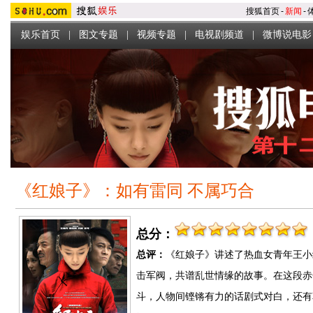
搜狐首页
-
新闻
-
娱乐首页
|
图文专题
|
视频专题
|
电视剧频道
|
微博说电影
《红娘子》：如有雷同 不属巧合
总分：
总评：
《红娘子》讲述了热血女青年王小
击军阀，共谱乱世情缘的故事。在这段赤
斗，人物间铿锵有力的话剧式对白，还有