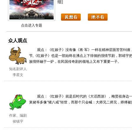
细]
点击进入专题
众人观点
观点：《红娘子》没有像《将·军》一样在精神层面苦苦纠缠，
节,《红娘子》也是一部始终在沸点上下徘徊的强情节剧，郭靖宇把
族情怀融于一炉，在民国传奇剧的领地上又布下重要一子。
知名剧评人
李星文
观点：《红娘子》就是后时代的《大话西游》，梅贤祖身边一
舅姥爷多像“猪八戒”转世，而那个只会喊：大师兄二师兄，师傅
作家、编剧
侯镇宇