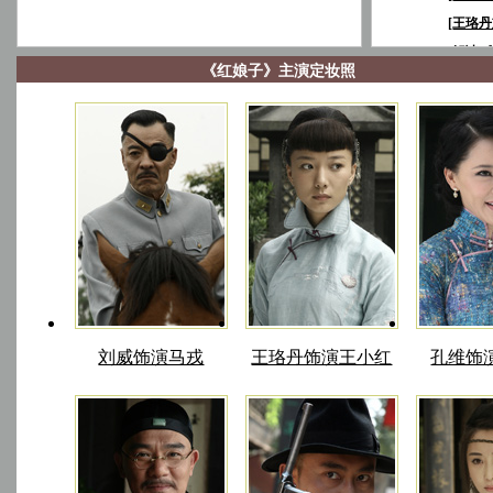
[
王珞丹
[
解读《
《红娘子》主演定妆照
刘威饰演马戎
王珞丹饰演王小红
孔维饰