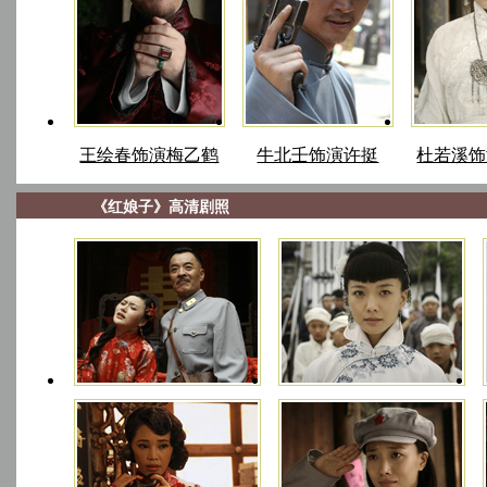
王绘春饰演梅乙鹤
牛北壬饰演许挺
杜若溪饰
《红娘子》高清剧照