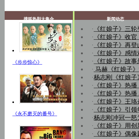
搜狐热剧大集合
新闻动态
·
《红娘子》三轮
·
《红娘子》收官
·
《红娘子》再登
·
《红娘子》感情
·
《红娘子》故事
《步步惊心》
·
马赫《红娘子》
·
杨志刚《红娘子
·
《红娘子》热播
·
《红娘子》热播
·
《红娘子》王珞
·
《红娘子》引领
《永不磨灭的番号》
·
杨志刚冲冠一怒
·
《红娘子》用创
·
《红娘子》偶像