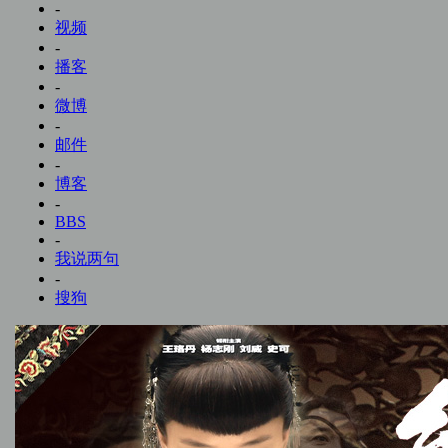
-
视频
-
播客
-
微博
-
邮件
-
博客
-
BBS
-
我说两句
-
搜狗