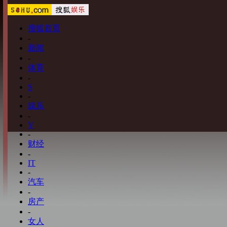
搜狐首页
-
新闻
-
体育
-
S
-
娱乐
-
V
-
财经
-
IT
-
汽车
-
房产
-
女人