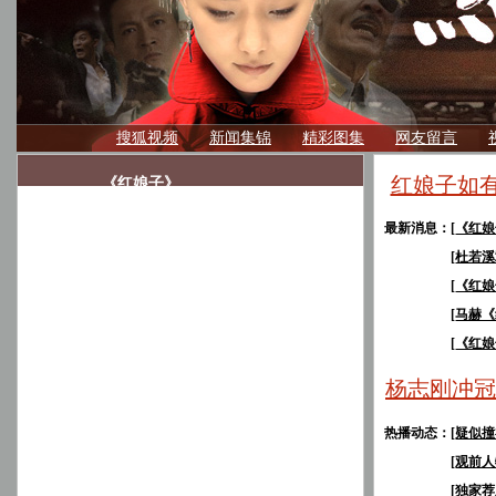
搜狐视频
新闻集锦
精彩图集
网友留言
红娘子如有
《红娘子》
最新消息：
[
《红娘
[
杜若溪
[
《红娘
[
马赫《
[
《红娘
杨志刚冲冠
热播动态：
[
疑似撞
[
观前人
[
独家荐