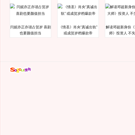
闫妮亦正亦谐占贺岁 喜剧
《情圣》肖央“真诚出轨”
解读邓超新身份《
也要颜值担当
或成贺岁档爆款帝
师》投资人 不