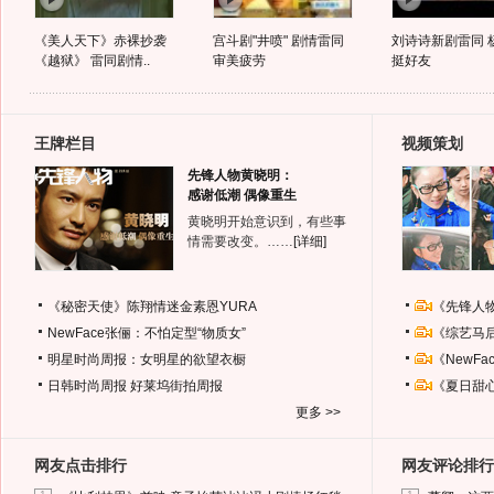
《美人天下》赤裸抄袭
宫斗剧"井喷" 剧情雷同
刘诗诗新剧雷同 
《越狱》 雷同剧情..
审美疲劳
挺好友
王牌栏目
视频策划
先锋人物黄晓明：
感谢低潮 偶像重生
黄晓明开始意识到，有些事
情需要改变。……
[详细]
《秘密天使》陈翔情迷金素恩YURA
《先锋人
NewFace张俪：不怕定型“物质女”
《综艺马
明星时尚周报：女明星的欲望衣橱
《NewF
日韩时尚周报
好莱坞街拍周报
《夏日甜
更多 >>
网友点击排行
网友评论排行