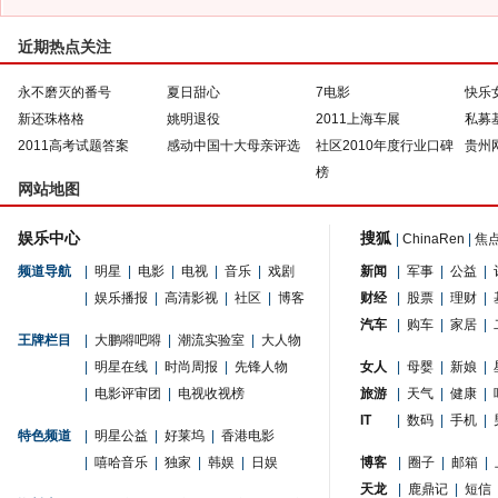
近期热点关注
永不磨灭的番号
夏日甜心
7电影
快乐
新还珠格格
姚明退役
2011上海车展
私募
2011高考试题答案
感动中国十大母亲评选
社区2010年度行业口碑
贵州
榜
网站地图
娱乐中心
搜狐
|
ChinaRen
|
焦
频道导航
|
明星
|
电影
|
电视
|
音乐
|
戏剧
新闻
|
军事
|
公益
|
|
娱乐播报
|
高清影视
|
社区
|
博客
财经
|
股票
|
理财
|
汽车
|
购车
|
家居
|
王牌栏目
|
大鹏嘚吧嘚
|
潮流实验室
|
大人物
|
明星在线
|
时尚周报
|
先锋人物
女人
|
母婴
|
新娘
|
|
电影评审团
|
电视收视榜
旅游
|
天气
|
健康
|
IT
|
数码
|
手机
|
特色频道
|
明星公益
|
好莱坞
|
香港电影
|
嘻哈音乐
|
独家
|
韩娱
|
日娱
博客
|
圈子
|
邮箱
|
天龙
|
鹿鼎记
|
短信