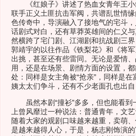
《红娘子》讲述了热血女青年王小
联手正义土匪抗击军阀，共谱乱世情缘
色传奇中，导演融入了接地气的宅斗，
话剧式对白，还有草莽英雄间的仁义与
然横跨了宅门剧、江湖剧和抗战剧三界
郭靖宇的以往作品《铁梨花》和《将军
出挑，甚至还有些雷同。无论是爱情、
用，还是在场景、剧情方面的设置，都
处：同样是女主角被“抢亲”，同样是在
姨太太们争斗，还有不少老面孔也出自
虽然本剧“撞衫”多多，但也能看到
上曾风靡过一种说法：普通青年，文艺
随着大家的观剧口味越来越重，卖萌、
是越来越得人心，于是，杨志刚饰演的