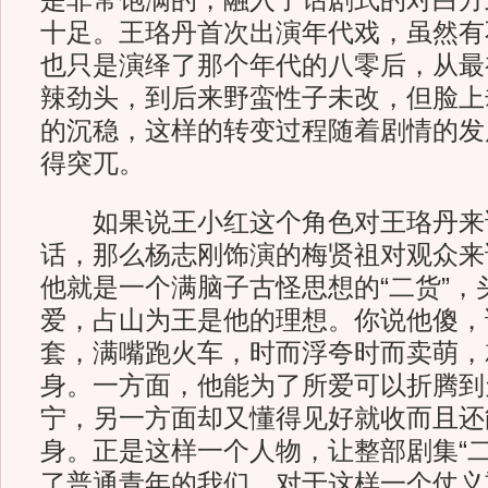
是非常饱满的，融入了话剧式的对白方
十足。王珞丹首次出演年代戏，虽然有
也只是演绎了那个年代的八零后，从最
辣劲头，到后来野蛮性子未改，但脸上
的沉稳，这样的转变过程随着剧情的发
得突兀。
如果说王小红这个角色对王珞丹来
话，那么杨志刚饰演的梅贤祖对观众来
他就是一个满脑子古怪思想的“二货”，
爱，占山为王是他的理想。你说他傻，
套，满嘴跑火车，时而浮夸时而卖萌，
身。一方面，他能为了所爱可以折腾到
宁，另一方面却又懂得见好就收而且还
身。正是这样一个人物，让整部剧集“二
了普通青年的我们，对于这样一个仗义