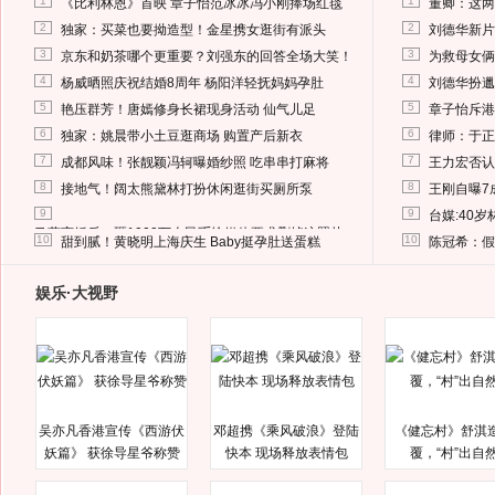
1
1
《比利林恩》首映 章子怡范冰冰冯小刚捧场红毯
董卿：这两
2
2
独家：买菜也要拗造型！金星携女逛街有派头
刘德华新片
3
3
京东和奶茶哪个更重要？刘强东的回答全场大笑！
为救母女俩
4
4
杨威晒照庆祝结婚8周年 杨阳洋轻抚妈妈孕肚
刘德华扮邋
5
5
艳压群芳！唐嫣修身长裙现身活动 仙气儿足
章子怡斥港
6
6
独家：姚晨带小土豆逛商场 购置产后新衣
律师：于正
7
7
成都风味！张靓颖冯轲曝婚纱照 吃串串打麻将
王力宏否认
8
8
接地气！阔太熊黛林打扮休闲逛街买厕所泵
王刚自曝7
9
9
台媒:40
马蓉离婚后，砸1000万人民币给媒体要求删掉这照片
10
10
甜到腻！黄晓明上海庆生 Baby挺孕肚送蛋糕
陈冠希：假
娱乐·大视野
吴亦凡香港宣传《西游伏
邓超携《乘风破浪》登陆
《健忘村》舒淇
妖篇》 获徐导星爷称赞
快本 现场释放表情包
覆，“村”出自