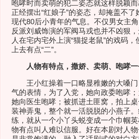
咆哮时而卖萌的犯二姿态就这样脱颖而
正经摆出“红娘子”的姿态，却掩盖不了
现代80后小青年的气息。不仅男女主
反派刘威饰演的军阀马戎也并不凶狠，
人在宅内宅外上演“猫捉老鼠”的戏码，
上去有点“二”。
人物有特点，撒娇、卖萌、咆哮一
王小红操着一口略显稚嫩的大嗓门
气的表情，为了入党，她向政委咆哮；
她向医生咆哮；被抓进土匪窝，拍上桌
装神弄鬼，整个就一活脱脱的小燕子。
练，就从一个小丫头蜕变成一个巾帼英
物有点叫人难以信服。好在本剧对人物