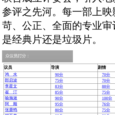
参评之先河。每一部上映
苛、公正、全面的专业审
是经典片还是垃圾片。
议员
导演
剧情
鸿 水
90分
70分
郎启波
75分
70分
李星文
83分
88分
崔 汀
85分
75分
喻瀚湫
90分
100分
阿 顺
95分
76分
张鹿鸣
80分
75分