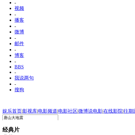
-
视频
-
播客
-
微博
-
邮件
-
博客
-
BBS
-
我说两句
-
搜狗
娱乐首页
|
影视库
|
电影频道
|
电影社区
|
微博说电影
|
在线影院
|
往期
经典片