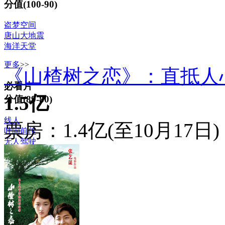
分值(100-90)
盗梦空间
唐山大地震
海洋天堂
更多
>>
《山楂树之恋》：直抵人心
必看片
1.5亿
分值(89-80)
线人
票房：1.4亿(至10月17日)
叶问前传
无人驾驶
更多
>>
普通片
分值(79-70)
敢死队