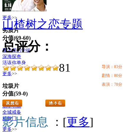
近在咫尺
阿黛拉
更多
>>
山楂树之恋专题
劣质片
分值(69-60)
总评分：
魔法师的学徒
深海探奇
活该你单身
81
导演：83分
更多
>>
剧情：80分
表演：78分
垃圾片
分值(59-0)
翡翠明珠
全城戒备
影片信息
：[
更多
]
精舞门
更多
>>