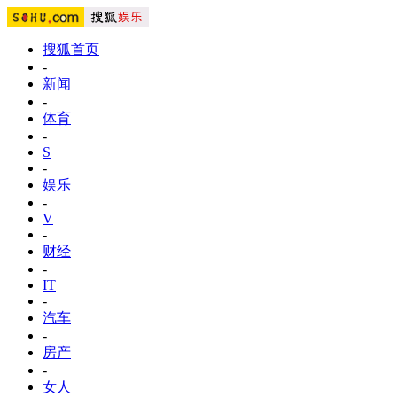
搜狐首页
-
新闻
-
体育
-
S
-
娱乐
-
V
-
财经
-
IT
-
汽车
-
房产
-
女人