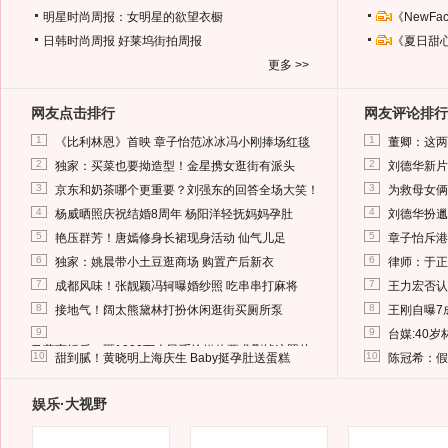
明星时尚周报：女明星的欲望衣橱
《NewF
日韩时尚周报
好莱坞街拍周报
《夏日甜
更多 >>
网友点击排行
网友评论排行
1
1
《比利林恩》首映 章子怡范冰冰冯小刚捧场红毯
董卿：这两
2
2
独家：买菜也要拗造型！金星携女逛街有派头
刘德华新片
3
3
京东和奶茶哪个更重要？刘强东的回答全场大笑！
为救母女俩
4
4
杨威晒照庆祝结婚8周年 杨阳洋轻抚妈妈孕肚
刘德华扮邋
5
5
艳压群芳！唐嫣修身长裙现身活动 仙气儿足
章子怡斥港
6
6
独家：姚晨带小土豆逛商场 购置产后新衣
律师：于正
7
7
成都风味！张靓颖冯轲曝婚纱照 吃串串打麻将
王力宏否认
8
8
接地气！阔太熊黛林打扮休闲逛街买厕所泵
王刚自曝7
9
9
台媒:40
马蓉离婚后，砸1000万人民币给媒体要求删掉这照片
10
10
甜到腻！黄晓明上海庆生 Baby挺孕肚送蛋糕
陈冠希：假
娱乐·大视野