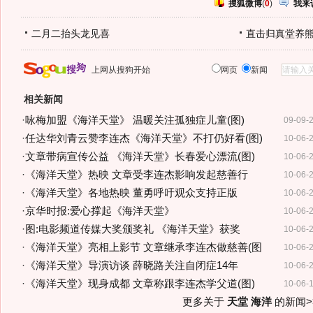
搜狐微博
(
0
)
我来
二月二抬头龙见喜
直击归真堂养
上网从搜狗开始
网页
新闻
相关新闻
·
咏梅加盟《海洋天堂》 温暖关注孤独症儿童(图)
09-09-
·
任达华刘青云赞李连杰《海洋天堂》不打仍好看(图)
10-06-
·
文章带病宣传公益 《海洋天堂》长春爱心漂流(图)
10-06-
·
《海洋天堂》热映 文章受李连杰影响发起慈善行
10-06-
·
《海洋天堂》各地热映 董勇呼吁观众支持正版
10-06-
·
京华时报:爱心撑起《海洋天堂》
10-06-
·
图:电影频道传媒大奖颁奖礼 《海洋天堂》获奖
10-06-
·
《海洋天堂》亮相上影节 文章继承李连杰做慈善(图
10-06-
·
《海洋天堂》导演访谈 薛晓路关注自闭症14年
10-06-
·
《海洋天堂》现身成都 文章称跟李连杰学父道(图)
10-06-
更多关于
天堂 海洋
的新闻>