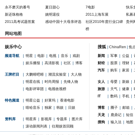
永不磨灭的番号
夏日甜心
7电影
快乐
新还珠格格
姚明退役
2011上海车展
私募
2011高考试题答案
感动中国十大母亲评选
社区2010年度行业口碑
贵州
榜
网站地图
娱乐中心
搜狐
|
ChinaRen
|
焦
频道导航
|
明星
|
电影
|
电视
|
音乐
|
戏剧
新闻
|
军事
|
公益
|
|
娱乐播报
|
高清影视
|
社区
|
博客
财经
|
股票
|
理财
|
汽车
|
购车
|
家居
|
王牌栏目
|
大鹏嘚吧嘚
|
潮流实验室
|
大人物
|
明星在线
|
时尚周报
|
先锋人物
女人
|
母婴
|
新娘
|
|
电影评审团
|
电视收视榜
旅游
|
天气
|
健康
|
IT
|
数码
|
手机
|
特色频道
|
明星公益
|
好莱坞
|
香港电影
|
嘻哈音乐
|
独家
|
韩娱
|
日娱
博客
|
圈子
|
邮箱
|
天龙
|
鹿鼎记
|
短信
资料库
|
明星库
|
影视库
|
专题库
|
图片库
搜狗
|
输入法
|
地图
|
滚动新闻列表
|
往期娱首回顾