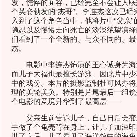
发，憔悴的面容，已经完全不会让人联
个英姿勃发的“杰哥”。李连杰这次已经
入到了这个角色当中，他将片中“父亲”
隐忍以及慢慢走向死亡的淡淡绝望演绎
们看到了一个全新的、与众不同的、最
杰。
电影中李连杰饰演的王心诚身为海
而儿子大福也最擅长游泳。因此片中少
中的戏份。本片的摄影监制杜可风亦将
理的美轮美奂。特别是片尾最后一组镜
个电影的意境升华到了最高层——
父亲生前告诉儿子，自己日后会变
手做了个龟壳背在身上，让儿子加深印
世了之后，儿子看见了海洋馆中的海龟