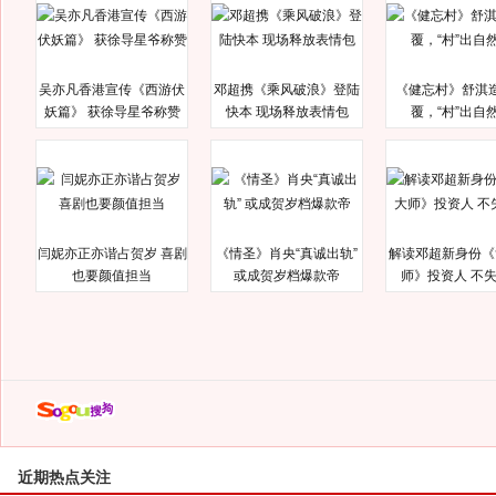
吴亦凡香港宣传《西游伏
邓超携《乘风破浪》登陆
《健忘村》舒淇
妖篇》 获徐导星爷称赞
快本 现场释放表情包
覆，“村”出自
闫妮亦正亦谐占贺岁 喜剧
《情圣》肖央“真诚出轨”
解读邓超新身份《
也要颜值担当
或成贺岁档爆款帝
师》投资人 不
近期热点关注