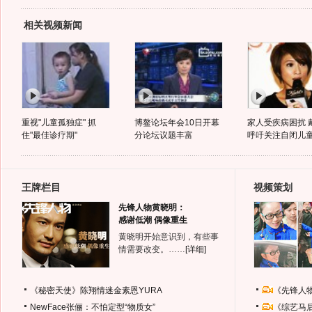
相关视频新闻
重视"儿童孤独症" 抓
博鳌论坛年会10日开幕
家人受疾病困扰 
住"最佳诊疗期"
分论坛议题丰富
呼吁关注自闭儿
王牌栏目
视频策划
先锋人物黄晓明：
感谢低潮 偶像重生
黄晓明开始意识到，有些事
情需要改变。……
[详细]
《秘密天使》陈翔情迷金素恩YURA
《先锋人
NewFace张俪：不怕定型“物质女”
《综艺马