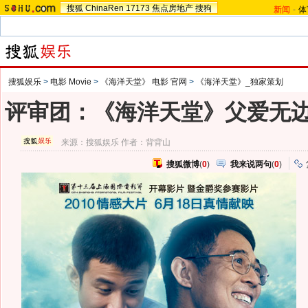
搜狐
ChinaRen
17173
焦点房地产
搜狗
新闻
-
体
搜狐娱乐
>
电影 Movie
>
《海洋天堂》 电影 官网
>
《海洋天堂》_独家策划
评审团：《海洋天堂》父爱无边 
来源：
搜狐娱乐
作者：背背山
搜狐微博
(
0
)
我来说两句
(
0
)