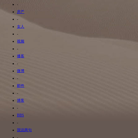
-
房产
-
女人
-
视频
-
播客
-
微博
-
邮件
-
博客
-
BBS
-
我说两句
-