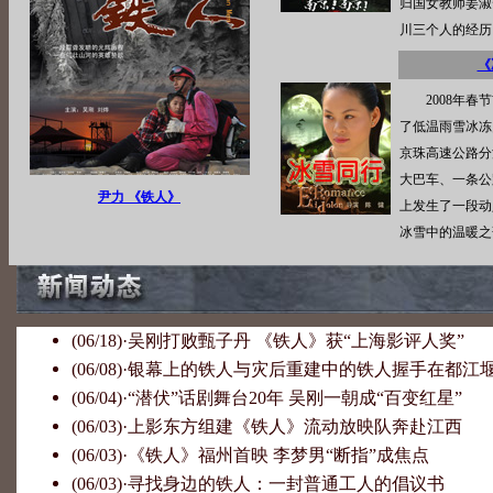
归国女教师姜淑
川三个人的经历
《
2008年春节
了低温雨雪冰冻
京珠高速公路分
大巴车、一条公
尹力 《铁人》
上发生了一段动
冰雪中的温暖之
(06/18)
·
吴刚打败甄子丹 《铁人》获“上海影评人奖”
(06/08)
·
银幕上的铁人与灾后重建中的铁人握手在都江
(06/04)
·
“潜伏”话剧舞台20年 吴刚一朝成“百变红星”
(06/03)
·
上影东方组建《铁人》流动放映队奔赴江西
(06/03)
·
《铁人》福州首映 李梦男“断指”成焦点
(06/03)
·
寻找身边的铁人：一封普通工人的倡议书