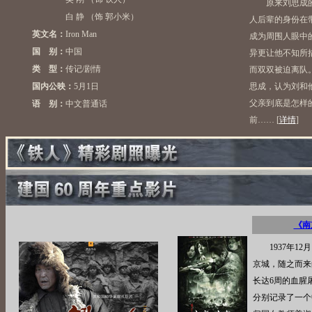
原来刘思成的父
白 静 （饰 郭小米）
人后辈的身份在
英文名：
Iron Man
成为周围人眼中
国 别：
中国
异更让他不知所
类 型：
传记/剧情
而双双被迫离队
国内公映：
5月1日
思成，认为刘和
父亲到底是怎样
语 别：
中文普通话
前……
[
详情
]
《南
1937年12
京城，随之而来
长达6周的血腥
分别记录了一个