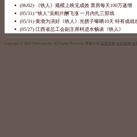
(06/02)
·
《铁人》规模上映见成效 票房每天100万递增
(05/31)
·
“铁人”吴刚片酬飞涨 一月内扎三部戏
(05/31)
·
黄渤为演好《铁人》光膀子曝晒10天 特有成就
(05/27)
·
江西省总工会副主席柯进水畅谈《铁人》
Copyright © 2018 Sohu.com Inc. All Rights Reserved. 搜狐公司
版权所有
全部新闻
全