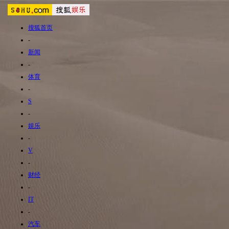
搜狐首页
-
新闻
-
体育
-
S
-
娱乐
-
V
-
财经
-
IT
-
汽车