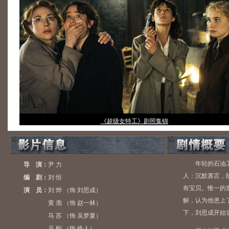
《超级女特工》剧照集锦
年轻的石油工
导 演：
尹 力
人：沉默寡言，
编 剧：
刘 恒
有宝贝。惟一的
演 员：
刘 烨 （饰 刘思成）
解，认为他患上
黄 渤 （饰 赵一林）
下，刘思成开始
马 苏 （饰 吴梦夏）
吴 刚 （饰 铁人）