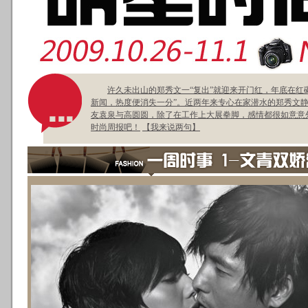
许久未出山的郑秀文一“复出”就迎来开门红，年底在红
新闻，热度便消失一分”。近两年来专心在家潜水的郑秀文静
友袁泉与高圆圆，除了在工作上大展拳脚，感情都很如意意
时尚周报吧！
【我来说两句】