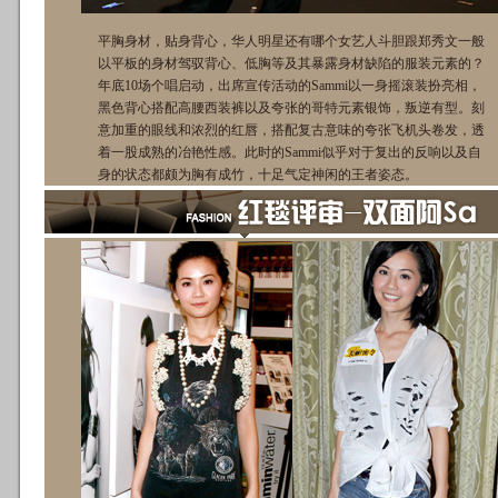
平胸身材，贴身背心，华人明星还有哪个女艺人斗胆跟郑秀文一般
以平板的身材驾驭背心、低胸等及其暴露身材缺陷的服装元素的？
年底10场个唱启动，出席宣传活动的Sammi以一身摇滚装扮亮相，
黑色背心搭配高腰西装裤以及夸张的哥特元素银饰，叛逆有型。刻
意加重的眼线和浓烈的红唇，搭配复古意味的夸张飞机头卷发，透
着一股成熟的冶艳性感。此时的Sammi似乎对于复出的反响以及自
身的状态都颇为胸有成竹，十足气定神闲的王者姿态。