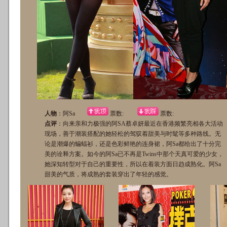
人物
：阿Sa
票数:
票数:
点评
：向来亲和力极强的阿SA蔡卓妍最近在香港频繁亮相各大活动
现场，善于潮装搭配的她轻松的驾驭着甜美与时髦等多种路线。无
论是潮爆的蝙蝠衫，还是色彩鲜艳的连身裙，阿Sa都给出了十分完
美的诠释方案。如今的阿Sa已不再是Twins中那个天真可爱的少女，
她深知转型对于自己的重要性，所以在着装方面日趋成熟化。阿Sa
甜美的气质，将成熟的套装穿出了年轻的感觉。