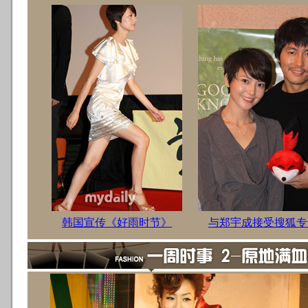
韩国宣传《好雨时节》
与郑宇成接受搜狐专