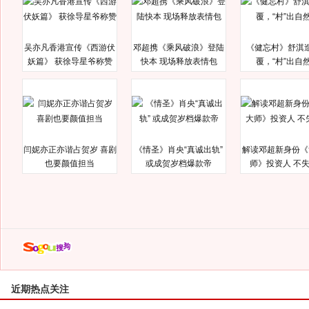
吴亦凡香港宣传《西游伏
邓超携《乘风破浪》登陆
《健忘村》舒淇
妖篇》 获徐导星爷称赞
快本 现场释放表情包
覆，“村”出自
闫妮亦正亦谐占贺岁 喜剧
《情圣》肖央“真诚出轨”
解读邓超新身份《
也要颜值担当
或成贺岁档爆款帝
师》投资人 不
近期热点关注