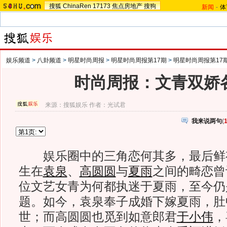
搜狐
ChinaRen
17173
焦点房地产
搜狗
新闻
-
体
娱乐频道
>
八卦频道
>
明星时尚周报
>
明星时尚周报第17期
>
明星时尚周报第17
时尚周报：文青双娇
来源：
搜狐娱乐
作者：光试君
我来说两句
(
娱乐圈中的三角恋何其多，最后鲜
生在
袁泉
、
高圆圆
与
夏雨
之间的畸恋曾
位文艺女青为何都执迷于夏雨，至今仍
题。如今，袁泉奉子成婚下嫁夏雨，肚
世；而高圆圆也觅到如意郎君
于小伟
，