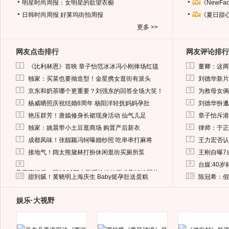
明星时尚周报：女明星的欲望衣橱
《NewF
日韩时尚周报
好莱坞街拍周报
《夏日甜
更多 >>
网友点击排行
网友评论排行
1
1
《比利林恩》首映 章子怡范冰冰冯小刚捧场红毯
董卿：这两
2
2
独家：买菜也要拗造型！金星携女逛街有派头
刘德华新片
3
3
京东和奶茶哪个更重要？刘强东的回答全场大笑！
为救母女俩
4
4
杨威晒照庆祝结婚8周年 杨阳洋轻抚妈妈孕肚
刘德华扮邋
5
5
艳压群芳！唐嫣修身长裙现身活动 仙气儿足
章子怡斥港
6
6
独家：姚晨带小土豆逛商场 购置产后新衣
律师：于正
7
7
成都风味！张靓颖冯轲曝婚纱照 吃串串打麻将
王力宏否认
8
8
接地气！阔太熊黛林打扮休闲逛街买厕所泵
王刚自曝7
9
9
台媒:40
马蓉离婚后，砸1000万人民币给媒体要求删掉这照片
10
10
甜到腻！黄晓明上海庆生 Baby挺孕肚送蛋糕
陈冠希：假
娱乐·大视野