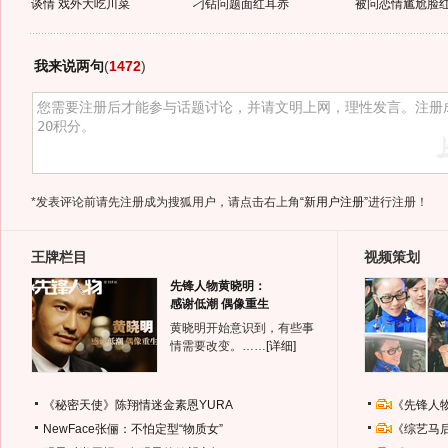
谈情 戏外大吃川菜
刁钻问题面红耳赤
被问恋情尴尬脸
我来说两句
(
1472
)
*发表评论前请先注册成为搜狐用户，请点击右上角
“新用户注册”
进行注册！
王牌栏目
视频策划
先锋人物黄晓明：
感谢低潮 偶像重生
黄晓明开始意识到，有些事
情需要改变。……
[详细]
《秘密天使》陈翔情迷金素恩YURA
《先锋人
NewFace张俪：不怕定型“物质女”
《综艺马