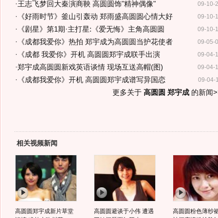
·
王志飞梦回大秦演商鞅 高圆圆饰"精神偶像"
09-10-
·
《好雨时节》釜山引轰动 郑雨盛高圆圆心情大好
09-10-
·
《剧星》第1期·主打星:《爱无悔》主角高圆圆
09-10-
·
《成都我爱你》热拍 郑宇成为高圆圆当护花使者
09-05-
·
《成都 我爱你》开机 高圆圆郑宇成联手出演
09-04-
·
郑宇成高圆圆新戏英语谈情 现场互送高帽(图)
09-04-
·
《成都我爱你》开机 高圆圆郑宇成谱写异国恋
09-04-
更多关于
高圆圆 郑宇成
的新闻>
相关视频新闻
高圆圆郑宇成新片草堂
高圆圆避谈于小伟 遭遇
高圆圆粉色薄纱