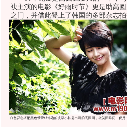
袂主演的电影《好雨时节》更是助高圆
之门，并借此登上了韩国的多部杂志拍
白色背心搭配黑色带蕾丝饰边的皮草小披肩出境的高圆圆，微笑回眸间，仍是