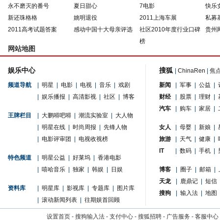
永不磨灭的番号
夏日甜心
7电影
快乐
新还珠格格
姚明退役
2011上海车展
私募
2011高考试题答案
感动中国十大母亲评选
社区2010年度行业口碑
贵州
榜
网站地图
娱乐中心
搜狐
|
ChinaRen
|
焦
频道导航
|
明星
|
电影
|
电视
|
音乐
|
戏剧
新闻
|
军事
|
公益
|
|
娱乐播报
|
高清影视
|
社区
|
博客
财经
|
股票
|
理财
|
汽车
|
购车
|
家居
|
王牌栏目
|
大鹏嘚吧嘚
|
潮流实验室
|
大人物
|
明星在线
|
时尚周报
|
先锋人物
女人
|
母婴
|
新娘
|
|
电影评审团
|
电视收视榜
旅游
|
天气
|
健康
|
IT
|
数码
|
手机
|
特色频道
|
明星公益
|
好莱坞
|
香港电影
|
嘻哈音乐
|
独家
|
韩娱
|
日娱
博客
|
圈子
|
邮箱
|
天龙
|
鹿鼎记
|
短信
资料库
|
明星库
|
影视库
|
专题库
|
图片库
搜狗
|
输入法
|
地图
|
滚动新闻列表
|
往期娱首回顾
设置首页
-
搜狗输入法
-
支付中心
-
搜狐招聘
-
广告服务
-
客服中心