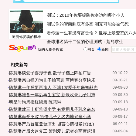
测试：2010年你要提防你身边的哪个小人
测试你的智商到底有多高 测完可能会被气死
看你这一生有没有富贵命？
世界上最变态的八
测测你灵魂的模样
全球排名第十二位的心理测试：荒岛求生
我的天职是搜索
网页
新闻
相关新闻
·
陈慧琳谈爱子喜形于色 欲母子档上阵拍广告
09-10-22
·
陈慧琳亲自操刀为儿子拍写真 写博客分享快乐
09-10-21
·
陈慧琳一年后要再造人 不满1岁爱子年底初献声
09-09-30
·
陈慧琳准备一年后再生宝宝 新歌收录儿子叫声
09-09-30
·
明星时尚周报红毯篇:陈慧琳
09-09-18
·
陈慧琳建三十所希望小学 有意用儿子乳名命名
09-09-18
·
陈慧琳母爱泛滥 欲借儿子之名内地兴建小学
09-09-17
·
陈慧琳产后首度登台演出 坦言心情很紧张(图)
09-09-11
·
陈慧琳产后火速复工 暂别爱儿记者会两度落泪
09-09-04