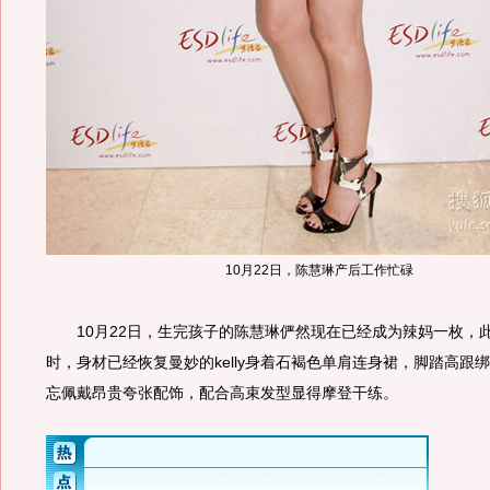
10月22日，陈慧琳产后工作忙碌
10月22日，生完孩子的陈慧琳俨然现在已经成为辣妈一枚，
时，身材已经恢复曼妙的kelly身着石褐色单肩连身裙，脚踏高跟
忘佩戴昂贵夸张配饰，配合高束发型显得摩登干练。