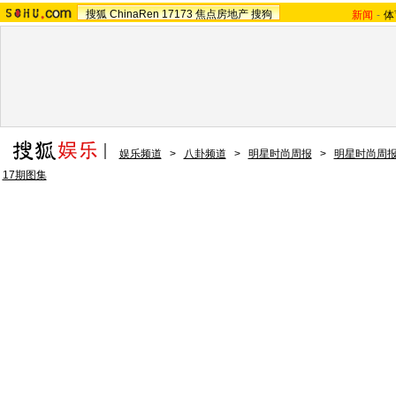
搜狐
ChinaRen
17173
焦点房地产
搜狗
新闻
-
体
娱乐频道
>
八卦频道
>
明星时尚周报
>
明星时尚周报
17期图集