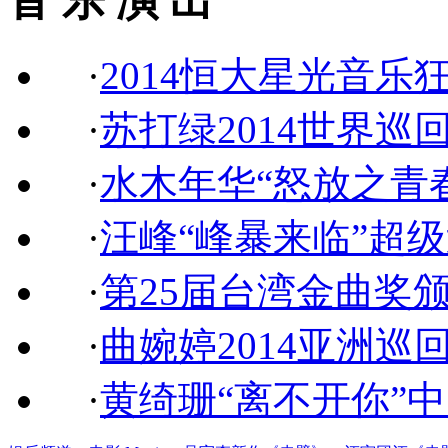
音 乐 演 出
·
2014恒大星光音乐
·
苏打绿2014世界巡
·
水木年华“怒放之青
·
汪峰“峰暴来临”超
·
第25届台湾金曲奖
·
曲婉婷2014亚洲巡
·
黄绮珊“离不开你”