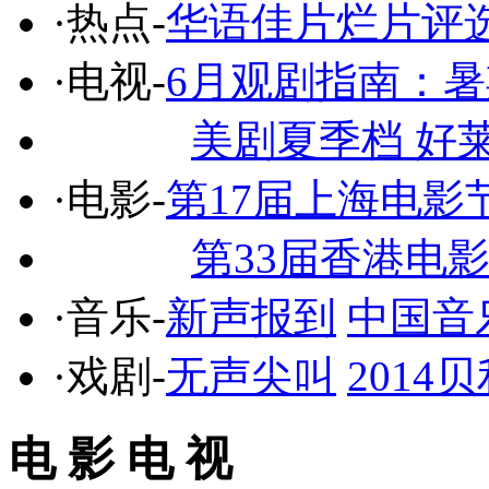
·热点-
华语佳片烂片评
·电视-
6月观剧指南：
美剧夏季档 好
·电影-
第17届上海电影
第33届香港电
·音乐-
新声报到
中国音
·戏剧-
无声尖叫
201
电 影 电 视