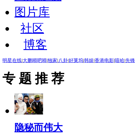
图片库
社区
博客
明星在线
|
大鹏嘚吧嘚
|
独家
|
八卦
|
好莱坞
|
韩娱
|
香港电影
|
嘻哈
|
先锋
专 题 推 荐
隐秘而伟大