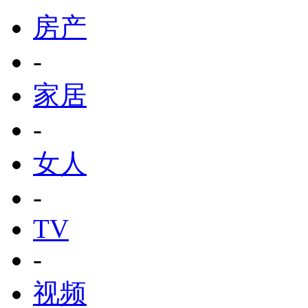
房产
-
家居
-
女人
-
TV
-
视频