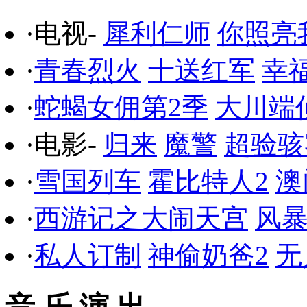
·电视-
犀利仁师
你照亮
·
青春烈火
十送红军
幸
·
蛇蝎女佣第2季
大川端
·电影-
归来
魔警
超验骇
·
雪国列车
霍比特人2
澳
·
西游记之大闹天宫
风
·
私人订制
神偷奶爸2
无