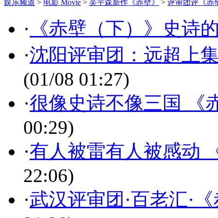
娱乐频道
>
电影 Movie
>
吴宇森新作《赤壁》
>
评审团评《赤
·
《赤壁（下）》史诗的
·
沈阳评审团：远超上集
(01/08 01:27)
·
很像史诗不像三国 《
00:29)
·
有人被雷有人被感动 
22:06)
·
武汉评审团·百老汇·