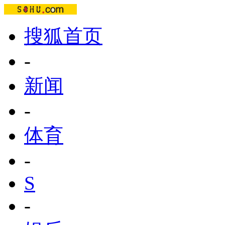
搜狐首页
-
新闻
-
体育
-
S
-