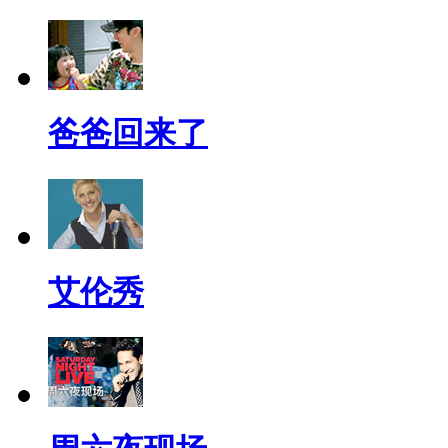
爸爸回来了
艾伦秀