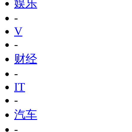
娱乐
-
V
-
财经
-
IT
-
汽车
-