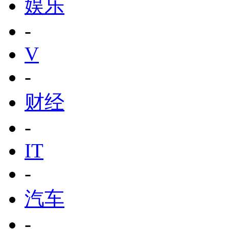
娱乐
-
V
-
财经
-
IT
-
汽车
-