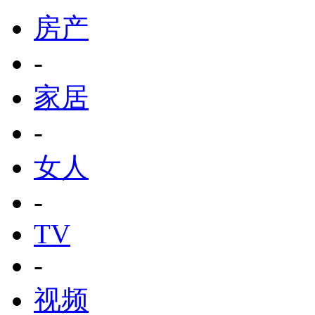
房产
-
家居
-
女人
-
TV
-
视频