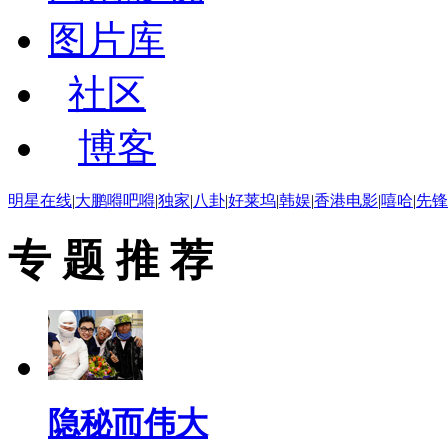
图片库
社区
博客
明星在线
|
大鹏嘚吧嘚
|
独家
|
八卦
|
好莱坞
|
韩娱
|
香港电影
|
嘻哈
|
先锋
专 题 推 荐
隐秘而伟大