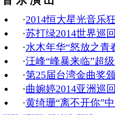
音 乐 演 出
·
2014恒大星光音乐
·
苏打绿2014世界巡
·
水木年华“怒放之青
·
汪峰“峰暴来临”超
·
第25届台湾金曲奖
·
曲婉婷2014亚洲巡
·
黄绮珊“离不开你”