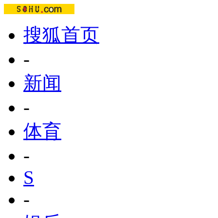
搜狐首页
-
新闻
-
体育
-
S
-