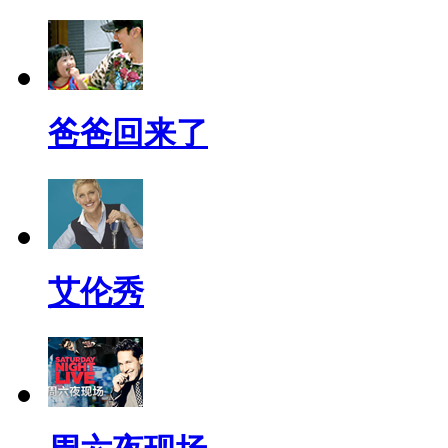
爸爸回来了
艾伦秀