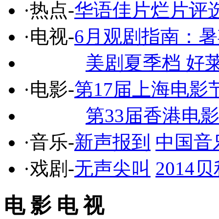
·热点-
华语佳片烂片评
·电视-
6月观剧指南：
美剧夏季档 好
·电影-
第17届上海电影
第33届香港电
·音乐-
新声报到
中国音
·戏剧-
无声尖叫
201
电 影 电 视