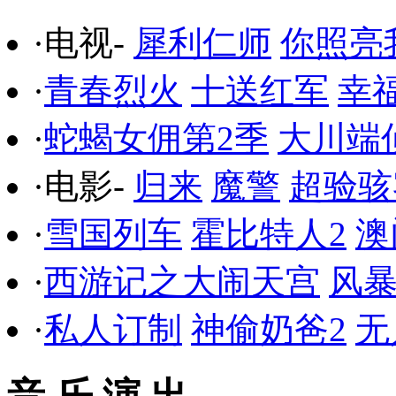
·电视-
犀利仁师
你照亮
·
青春烈火
十送红军
幸
·
蛇蝎女佣第2季
大川端
·电影-
归来
魔警
超验骇
·
雪国列车
霍比特人2
澳
·
西游记之大闹天宫
风
·
私人订制
神偷奶爸2
无