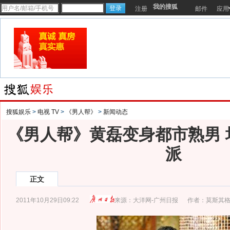
我的搜狐
注册
邮件
应用
搜狐娱乐
>
电视 TV
>
《男人帮》
>
新闻动态
《男人帮》黄磊变身都市熟男 
派
正文
2011年10月29日09:22
来源：
大洋网-广州日报
作者：莫斯其格