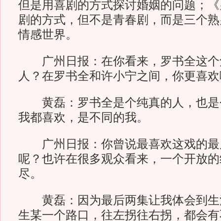
但是用喜剧的方式探讨婚姻的问题；《
剧的方式，但不是青春剧，而是三个熟
情感世界。
广州日报：在你看来，罗书全这个
人？在罗书全和许小宁之间，你更喜欢
黄磊：罗书全是个纯真的人，也是
我都喜欢，是不同的我。
广州日报：你曾说最喜欢这戏的最
呢？也许在很多观众看来，一个开放的
尽。
黄磊：因为最后两集让我体会到生
生某一个路口，往左拐往右拐，都会有