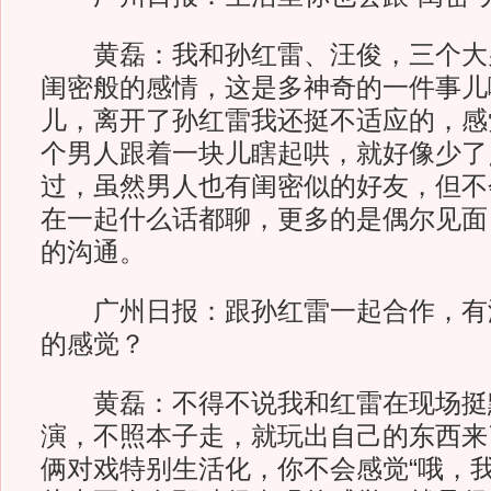
黄磊：我和孙红雷、汪俊，三个大
闺密般的感情，这是多神奇的一件事儿
儿，离开了孙红雷我还挺不适应的，感
个男人跟着一块儿瞎起哄，就好像少了
过，虽然男人也有闺密似的好友，但不
在一起什么话都聊，更多的是偶尔见面
的沟通。
广州日报：跟孙红雷一起合作，有
的感觉？
黄磊：不得不说我和红雷在现场挺
演，不照本子走，就玩出自己的东西来
俩对戏特别生活化，你不会感觉“哦，我