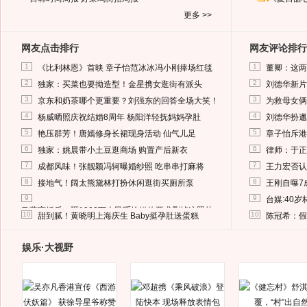
更多 >>
网友点击排行
网友评论排行
1
1
《比利林恩》首映 章子怡范冰冰冯小刚捧场红毯
董卿：这两
2
2
独家：买菜也要拗造型！金星携女逛街有派头
刘德华新片
3
3
京东和奶茶哪个更重要？刘强东的回答全场大笑！
为救母女俩
4
4
杨威晒照庆祝结婚8周年 杨阳洋轻抚妈妈孕肚
刘德华扮邋
5
5
艳压群芳！唐嫣修身长裙现身活动 仙气儿足
章子怡斥港
6
6
独家：姚晨带小土豆逛商场 购置产后新衣
律师：于正
7
7
成都风味！张靓颖冯轲曝婚纱照 吃串串打麻将
王力宏否认
8
8
接地气！阔太熊黛林打扮休闲逛街买厕所泵
王刚自曝7
9
9
台媒:40
马蓉离婚后，砸1000万人民币给媒体要求删掉这照片
10
10
甜到腻！黄晓明上海庆生 Baby挺孕肚送蛋糕
陈冠希：假
娱乐·大视野