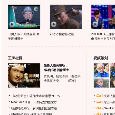
《男人帮》开播在即 精
刘诗诗推荐影视剧
20110814王澜
美画册曝光
电视剧与赵宝刚"反
王牌栏目
视频策划
先锋人物黄晓明：
感谢低潮 偶像重生
黄晓明开始意识到，有些事
情需要改变。……
[详细]
《秘密天使》陈翔情迷金素恩YURA
《先锋人
NewFace张俪：不怕定型“物质女”
《综艺马
明星时尚周报：女明星的欲望衣橱
《NewF
日韩时尚周报
好莱坞街拍周报
《夏日甜