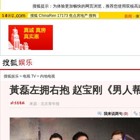
搜狐提示：为体验更加畅快的网页浏览，推荐您使用双核高
搜狐
ChinaRen
17173
焦点房地产
搜狗
新闻
-
体
搜狐娱乐
>
电视 TV
>
内地电视
黃磊左拥右抱 赵宝刚《男人
来源：
北京青年报
我来说两句
(
0
)