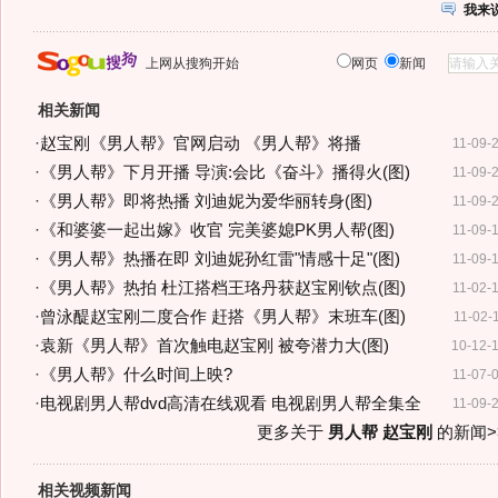
我来
上网从搜狗开始
网页
新闻
相关新闻
·
赵宝刚《男人帮》官网启动 《男人帮》将播
11-09-
·
《男人帮》下月开播 导演:会比《奋斗》播得火(图)
11-09-
·
《男人帮》即将热播 刘迪妮为爱华丽转身(图)
11-09-
·
《和婆婆一起出嫁》收官 完美婆媳PK男人帮(图)
11-09-
·
《男人帮》热播在即 刘迪妮孙红雷"情感十足"(图)
11-09-
·
《男人帮》热拍 杜江搭档王珞丹获赵宝刚钦点(图)
11-02-
·
曾泳醍赵宝刚二度合作 赶搭《男人帮》末班车(图)
11-02-
·
袁新《男人帮》首次触电赵宝刚 被夸潜力大(图)
10-12-
·
《男人帮》什么时间上映?
11-07-
·
电视剧男人帮dvd高清在线观看 电视剧男人帮全集全
11-09-
更多关于
男人帮 赵宝刚
的新闻>
相关视频新闻