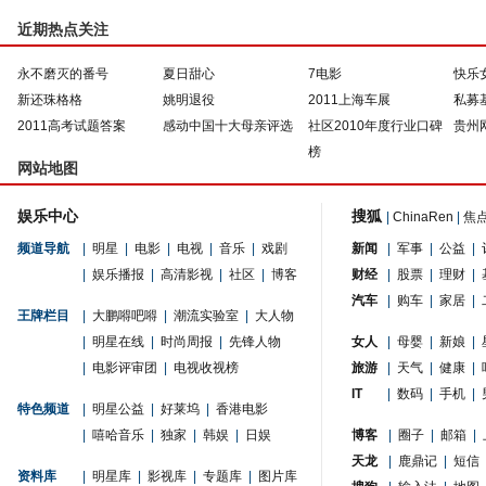
近期热点关注
永不磨灭的番号
夏日甜心
7电影
快乐
新还珠格格
姚明退役
2011上海车展
私募
2011高考试题答案
感动中国十大母亲评选
社区2010年度行业口碑
贵州
榜
网站地图
娱乐中心
搜狐
|
ChinaRen
|
焦
频道导航
|
明星
|
电影
|
电视
|
音乐
|
戏剧
新闻
|
军事
|
公益
|
|
娱乐播报
|
高清影视
|
社区
|
博客
财经
|
股票
|
理财
|
汽车
|
购车
|
家居
|
王牌栏目
|
大鹏嘚吧嘚
|
潮流实验室
|
大人物
|
明星在线
|
时尚周报
|
先锋人物
女人
|
母婴
|
新娘
|
|
电影评审团
|
电视收视榜
旅游
|
天气
|
健康
|
IT
|
数码
|
手机
|
特色频道
|
明星公益
|
好莱坞
|
香港电影
|
嘻哈音乐
|
独家
|
韩娱
|
日娱
博客
|
圈子
|
邮箱
|
天龙
|
鹿鼎记
|
短信
资料库
|
明星库
|
影视库
|
专题库
|
图片库