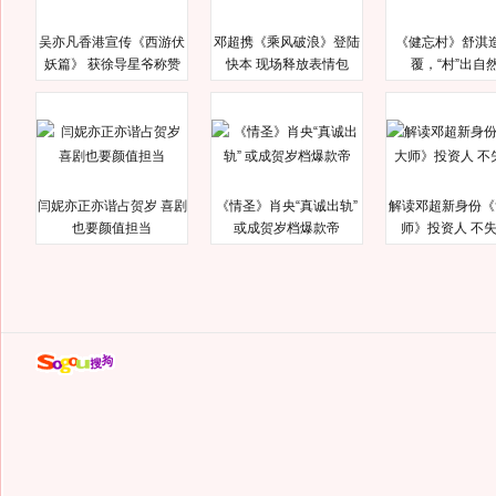
吴亦凡香港宣传《西游伏
邓超携《乘风破浪》登陆
《健忘村》舒淇
妖篇》 获徐导星爷称赞
快本 现场释放表情包
覆，“村”出自
闫妮亦正亦谐占贺岁 喜剧
《情圣》肖央“真诚出轨”
解读邓超新身份《
也要颜值担当
或成贺岁档爆款帝
师》投资人 不