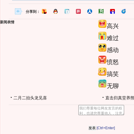
分享到：
新闻表情
高兴
难过
感动
愤怒
搞笑
无聊
二月二抬头龙见喜
直击归真堂养
[Ctrl+Enter]