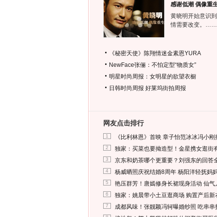
感谢低潮 偶像重
黄晓明开始意识到
情需要改变。……
《秘密天使》陈翔情迷金素恩YURA
NewFace张俪：不怕定型“物质女”
明星时尚周报：女明星的欲望衣橱
日韩时尚周报
好莱坞街拍周报
网友点击排行
1
《比利林恩》首映 章子怡范冰冰冯小刚
2
独家：买菜也要拗造型！金星携女逛街
3
京东和奶茶哪个更重要？刘强东的回答
4
杨威晒照庆祝结婚8周年 杨阳洋轻抚妈
5
艳压群芳！唐嫣修身长裙现身活动 仙气
6
独家：姚晨带小土豆逛商场 购置产后新
7
成都风味！张靓颖冯轲曝婚纱照 吃串串