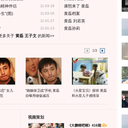
的精神伴侣
康熙来了 黄磊
11-03-18
"(图)
黄磊档案
11-03-16
黄磊 刘若英
11-01-27
?
黄磊孙莉
11-01-13
更多关于
黄磊 王子文
的新闻>>
1/3
恋" 女儿
"婚姻保卫战"开机 黄磊
《火星宝贝》探班 黄磊
范
自曝用做饭减压
和火星儿子感情深
视频策划
《大鹏嘚吧嘚》416期