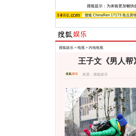
搜狐提示：为体验更加畅快
搜狐
ChinaRen
17173
焦点房
搜狐娱乐
>
电视
>
内地电视
王子文《男人帮
来源：
搜狐娱乐