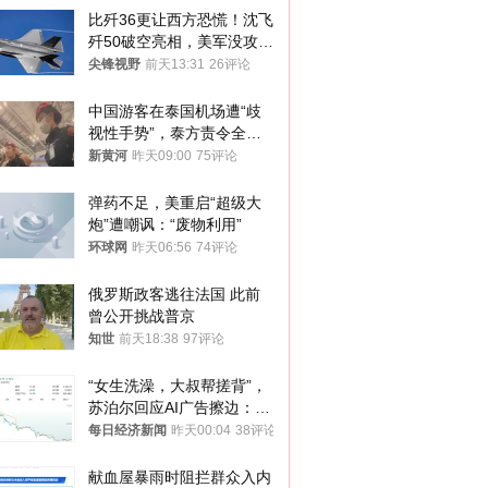
比歼36更让西方恐慌！沈飞
歼50破空亮相，美军没攻克
的技术被拿下
尖锋视野
前天13:31
26评论
中国游客在泰国机场遭“歧
视性手势”，泰方责令全面
调查，对责任人采取最严厉
新黄河
昨天09:00
75评论
处分
弹药不足，美重启“超级大
炮”遭嘲讽：“废物利用”
环球网
昨天06:56
74评论
俄罗斯政客逃往法国 此前
曾公开挑战普京
知世
前天18:38
97评论
“女生洗澡，大叔帮搓背”，
苏泊尔回应AI广告擦边：视
频全下架，已强化内容管理
每日经济新闻
昨天00:04
38评论
与审核
献血屋暴雨时阻拦群众入内