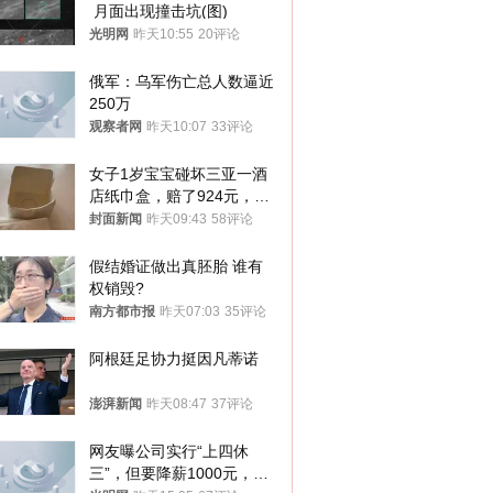
 月面出现撞击坑(图)
光明网
昨天10:55
20评论
俄军：乌军伤亡总人数逼近
250万
观察者网
昨天10:07
33评论
女子1岁宝宝碰坏三亚一酒
店纸巾盒，赔了924元，发
帖吐槽后酒店退还一半的
封面新闻
昨天09:43
58评论
钱，当地市监局回应
假结婚证做出真胚胎 谁有
权销毁?
南方都市报
昨天07:03
35评论
阿根廷足协力挺因凡蒂诺
澎湃新闻
昨天08:47
37评论
网友曝公司实行“上四休
三”，但要降薪1000元，不