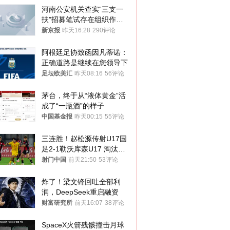
河南公安机关查实“三支一
扶”招募笔试存在组织作弊
犯罪行为
新京报
昨天16:28
290评论
阿根廷足协致函因凡蒂诺：
正确道路是继续在您领导下
足坛欧美汇
昨天08:16
56评论
茅台，终于从“液体黄金”活
成了“一瓶酒”的样子
中国基金报
昨天00:15
55评论
三连胜！赵松源传射U17国
足2-1勒沃库森U17 淘汰赛
将战河床
射门中国
前天21:50
53评论
炸了！梁文锋回吐全部利
润，DeepSeek重启融资
财富研究所
前天16:07
38评论
SpaceX火箭残骸撞击月球