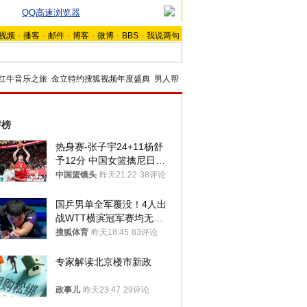
QQ高速浏览器
视频
-
播客
-
邮件
-
博客
-
微博
-
BBS
-
我说两句
红牛音乐之旅
金立特约搜狐视频年度盛典
男人帮
评榜
热身赛-张子宇24+11杨舒
予12分 中国女篮擒尼日利
亚
中国篮镜头
昨天21:22
38评论
国乒男单全军覆没！4人出
战WTT横滨冠军赛均无缘
八强
搜狐体育
昨天18:45
83评论
专家解读北京楼市新政
政事儿
昨天23:47
29评论