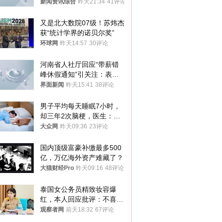
新闻资讯综合
昨天21:34
41评论
又是北大数院07级！苏炜杰
获“统计学界的诺贝尔奖”
环球网
昨天14:57
30评论
河南省人社厅回应“带薪错
峰休假通知”引关注：表述
不够准确，待修改后印发
界面新闻
昨天15:41
38评论
男子平均每天睡眠7小时，
却三年2次脑梗，医生：这
样睡觉更伤身
大众网
昨天09:36
23评论
国内顶级富豪补缴最多500
亿，万亿海外资产难藏了？
大猫财经Pro
昨天09:16
48评论
泰国女公务员精致妆容爆
红，本人回应批评：不喜欢
就别看
观察者网
前天18:32
67评论