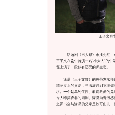
王子文和
话题剧《男人帮》未播先红，成为
王子文在剧中首演一名“小大人”的中
磊上演了一段似有还无的师生恋。
潇潇（王子文饰）的爸爸左永邦是
统意义上的父爱，当潇潇遇到宽厚儒
求。一个是单纯任性、敢说敢爱的鬼
令人啼笑皆非的闹剧。潇潇为青涩感
之罗书全与潇潇的父亲是铁哥们儿，