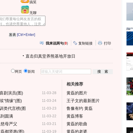
搞笑
无聊
[Ctrl+Enter]
我来说两句
(
0
)
复制链接
打印
直击归真堂养熊基地开放日
网页
新闻
相关推荐
喜剧演员(图)
黄磊的图片
11-03-28
"情缘"(图)
王子文的最新图片
11-03-24
训类代言榜(图
鲁豫有约 黄磊
11-03-23
感到圆满
黄磊博客
11-03-22
是慈母严父
黄磊的歌曲
11-03-21
磊都贤惠(图)
黄磊的老婆
11-03-19