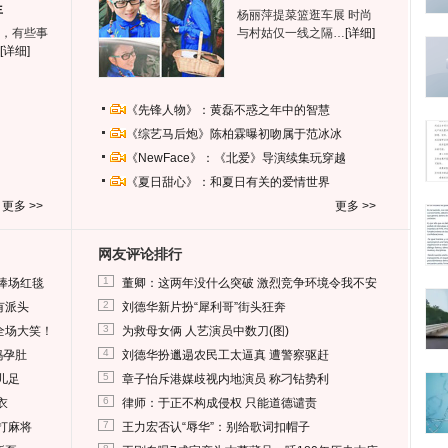
生
杨丽萍提菜篮逛车展 时尚
，有些事
与村姑仅一线之隔…
[详细]
[详细]
《先锋人物》：黄磊不惑之年中的智慧
《综艺马后炮》陈柏霖曝初吻属于范冰冰
《NewFace》：《北爱》导演续集玩穿越
《夏日甜心》：和夏日有关的爱情世界
更多 >>
更多 >>
网友评论排行
1
捧场红毯
董卿：这两年没什么突破 激烈竞争环境令我不安
2
有派头
刘德华新片扮“犀利哥”街头狂奔
3
全场大笑！
为救母女俩 人艺演员中数刀(图)
4
妈孕肚
刘德华扮邋遢农民工太逼真 遭警察驱赶
5
儿足
章子怡斥港媒歧视内地演员 称刁钻势利
6
衣
律师：于正不构成侵权 只能道德谴责
7
打麻将
王力宏否认“辱华”：别给歌词扣帽子