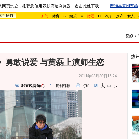
搜狗高速浏览器
的网页浏览，推荐您使用双核高速浏览器，点击此处下载
地产
搜狗
新闻
-
体育
-
S
-
娱乐
-
V
-
财经
-
IT
-
汽车
-
房产
-
女人
-
热点：
热
》勇敢说爱 与黄磊上演师生恋
2011年03月30日16:24
大
中
我来说两句
(
0
)
复制链接
打印
小