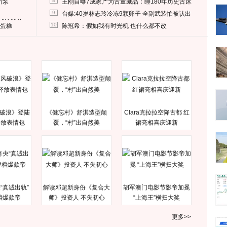
8
所泵
王刚自曝7成家产为古董藏品：睡180年历史古床
9
台媒:40岁林志玲冷冻9颗卵子 全副武装怕被认出
删掉这照片
10
送蛋糕
陈冠希：假如我有时光机 也什么都不改
破浪》登陆
《健忘村》舒淇造型颠
Clara克拉拉空降古都 红
释放表情包
覆，“村”出自然美
裙亮相喜庆迎新
“真诚出轨”
解读邓超新身份《复合大
胡军澳门电影节影帝加冕
档爆款帝
师》投资人 不失初心
“上海王”横扫大奖
更多>>