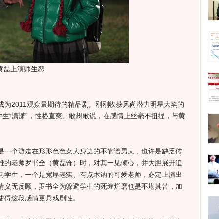
黄磊上演师生恋
2011观众最期待的精品剧。刚刚收获风尚潜力明星大奖的
学生“潇潇”，性格直爽、敢想敢说，在感情上丝毫不扭捏，与黄
一个游走在形形色色女人身边的不靠谱男人，也许是缺乏传
雅的老师罗书全（黄磊饰）时，对其一见倾心，并大胆展开追
马学生，一个是宽厚老实、有点木讷的可爱老师，必定上演出
情义无反顾，罗书全为躲避学生的死缠烂磨也是不堪其苦，加
使得这段感情更具戏剧性。