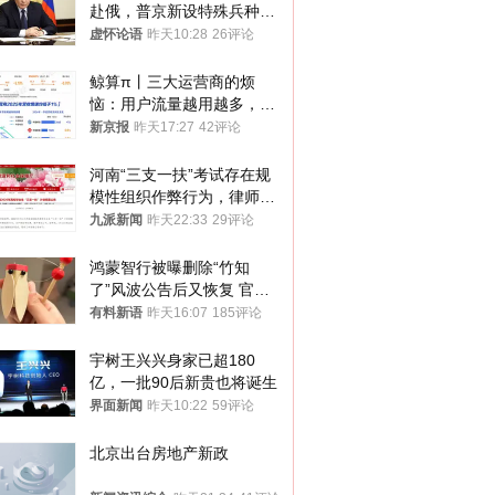
赴俄，普京新设特殊兵种，
76岁老将扛旗
虚怀论语
昨天10:28
26评论
鲸算π丨三大运营商的烦
恼：用户流量越用越多，收
入却越来越少
新京报
昨天17:27
42评论
河南“三支一扶”考试存在规
模性组织作弊行为，律师：
涉嫌非法获取国家秘密罪等
九派新闻
昨天22:33
29评论
罪名
鸿蒙智行被曝删除“竹知
了”风波公告后又恢复 官媒
曾力挺：劝华为要大度的，
有料新语
昨天16:07
185评论
你们适不适合？
宇树王兴兴身家已超180
亿，一批90后新贵也将诞生
界面新闻
昨天10:22
59评论
北京出台房地产新政