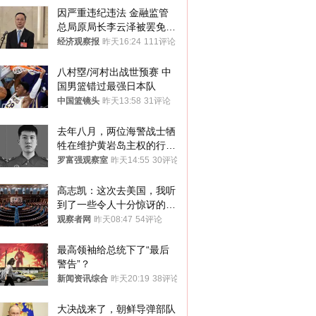
因严重违纪违法 金融监管
总局原局长李云泽被罢免全
国人大代表
经济观察报
昨天16:24
111评论
八村塁/河村出战世预赛 中
国男篮错过最强日本队
中国篮镜头
昨天13:58
31评论
去年八月，两位海警战士牺
牲在维护黄岩岛主权的行动
中
罗富强观察室
昨天14:55
30评论
高志凯：这次去美国，我听
到了一些令人十分惊讶的消
息
观察者网
昨天08:47
54评论
最高领袖给总统下了“最后
警告”？
新闻资讯综合
昨天20:19
38评论
大决战来了，朝鲜导弹部队