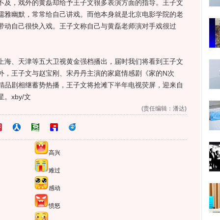
及，戏外的黄磊却给予王子文很多表演方面的指导。王子文
儒雅幽默，常常给自己讲戏。而他本身就是北京电影学院的老
带动自己很快入戏。王子文称自己与黄磊老师演对手戏很过
海、天津等五大卫视黄金强档播出，届时我们将看到王子文
外，王子文与赵宝刚、宋丹丹主演的家庭情感剧《家的N次
精品剧相继蓄势热播，王子文将抢滩下半年电视荧屏，迎来自
xby/文
(责任编辑：潘达)
高兴
难过
感动
愤怒