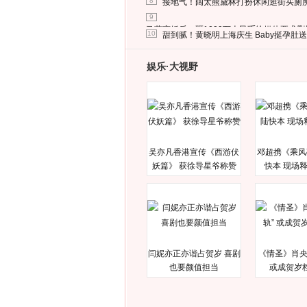
8
接地气！阔太熊黛林打扮休闲逛街买厕
9
马蓉离婚后，砸1000万人民币给媒体要求
10
甜到腻！黄晓明上海庆生 Baby挺孕肚
娱乐·大视野
吴亦凡香港宣传《西游伏
邓超携《乘风
妖篇》 获徐导星爷称赞
快本 现场
闫妮亦正亦谐占贺岁 喜剧
《情圣》肖央
也要颜值担当
或成贺岁