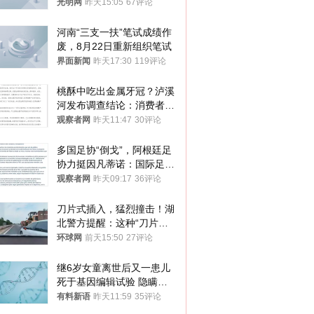
接受只能辞职
光明网
昨天15:05
67评论
河南“三支一扶”笔试成绩作
废，8月22日重新组织笔试
界面新闻
昨天17:30
119评论
桃酥中吃出金属牙冠？泸溪
河发布调查结论：消费者已
澄清，所发视频情况不属实
观察者网
昨天11:47
30评论
多国足协“倒戈”，阿根廷足
协力挺因凡蒂诺：国际足联
今后应继续在其领导下前行
观察者网
昨天09:17
36评论
刀片式插入，猛烈撞击！湖
北警方提醒：这种“刀片超
车”，太危险了
环球网
前天15:50
27评论
继6岁女童离世后又一患儿
死于基因编辑试验 隐瞒一
年才对外披露
有料新语
昨天11:59
35评论