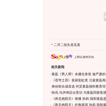
二月二抬头龙见喜
上网从搜狗开始
相关新闻
·
黄磊《男人帮》未播先拿奖 做严肃的
·
《苍穹之昴》喜获彩虹奖 汪俊黄磊再续
·
身份契合成首选 何炅黄磊领衔教育培
·
快讯:马伊琍后台受访 与黄磊同获奖
·
《再见艳阳天》将播 孙莉:我和黄磊
·
《再见艳阳天》经典再现 孙莉:我和黄