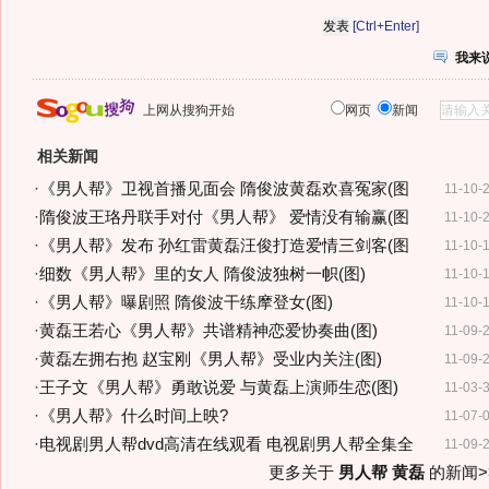
[Ctrl+Enter]
我来
上网从搜狗开始
网页
新闻
相关新闻
·
《男人帮》卫视首播见面会 隋俊波黄磊欢喜冤家(图
11-10-
·
隋俊波王珞丹联手对付《男人帮》 爱情没有输赢(图
11-10-
·
《男人帮》发布 孙红雷黄磊汪俊打造爱情三剑客(图
11-10-
·
细数《男人帮》里的女人 隋俊波独树一帜(图)
11-10-
·
《男人帮》曝剧照 隋俊波干练摩登女(图)
11-10-
·
黄磊王若心《男人帮》共谱精神恋爱协奏曲(图)
11-09-
·
黄磊左拥右抱 赵宝刚《男人帮》受业内关注(图)
11-09-
·
王子文《男人帮》勇敢说爱 与黄磊上演师生恋(图)
11-03-
·
《男人帮》什么时间上映?
11-07-
·
电视剧男人帮dvd高清在线观看 电视剧男人帮全集全
11-09-
更多关于
男人帮 黄磊
的新闻>