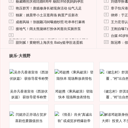
4
4
杨威晒照庆祝结婚8周年 杨阳洋轻抚妈妈孕肚
刘德华扮邋
5
5
艳压群芳！唐嫣修身长裙现身活动 仙气儿足
章子怡斥港
6
6
独家：姚晨带小土豆逛商场 购置产后新衣
律师：于正
7
7
成都风味！张靓颖冯轲曝婚纱照 吃串串打麻将
王力宏否认
8
8
接地气！阔太熊黛林打扮休闲逛街买厕所泵
王刚自曝7
9
9
台媒:40
马蓉离婚后，砸1000万人民币给媒体要求删掉这照片
10
10
甜到腻！黄晓明上海庆生 Baby挺孕肚送蛋糕
陈冠希：假
娱乐·大视野
吴亦凡香港宣传《西游伏
邓超携《乘风破浪》登陆
《健忘村》舒淇
妖篇》 获徐导星爷称赞
快本 现场释放表情包
覆，“村”出自