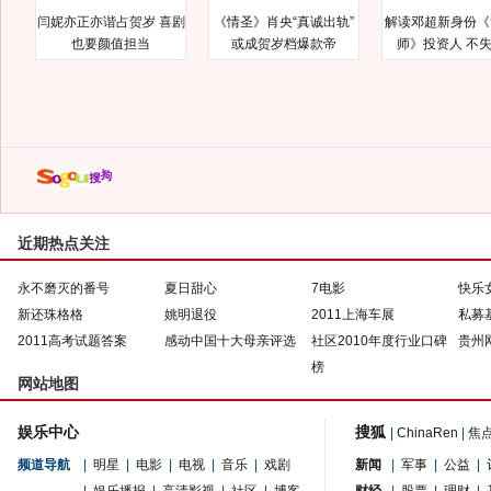
闫妮亦正亦谐占贺岁 喜剧
《情圣》肖央“真诚出轨”
解读邓超新身份《
也要颜值担当
或成贺岁档爆款帝
师》投资人 不
近期热点关注
永不磨灭的番号
夏日甜心
7电影
快乐
新还珠格格
姚明退役
2011上海车展
私募
2011高考试题答案
感动中国十大母亲评选
社区2010年度行业口碑
贵州
榜
网站地图
娱乐中心
搜狐
|
ChinaRen
|
焦
频道导航
|
明星
|
电影
|
电视
|
音乐
|
戏剧
新闻
|
军事
|
公益
|