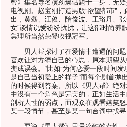
帮》集名导名演劲爆话题于一身，无疑
电视剧。赵宝刚打造男版“欲望都市”，
出，黄磊、汪俊、隋俊波、王珞丹、张
女”谈情说爱纷纷扰扰，让这部时尚养
集理所当然荣登收视冠军。
男人帮探讨了在爱情中遭遇的问题，
喜欢让对方猜自己的心思，原本期望从
变成误会。”比如“为何恋爱一段时间发
是自己当初爱上的样子”而每个剧首抛
的时候得到答案。所以《男人帮》绝对
中没有一个角色是完美的，正如生活中
剖析人性的弱点，而观众在观看嬉笑怒
某一段情节，甚至是某一句台词中找寻
要说《男人帮》里最冷酷的女性，