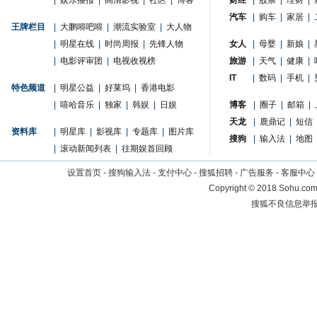
|
娱乐播报
|
高清影视
|
社区
|
博客
财经
|
股票
|
理财
|
汽车
|
购车
|
家居
|
王牌栏目
|
大鹏嘚吧嘚
|
潮流实验室
|
大人物
|
明星在线
|
时尚周报
|
先锋人物
女人
|
母婴
|
新娘
|
|
电影评审团
|
电视收视榜
旅游
|
天气
|
健康
|
IT
|
数码
|
手机
|
特色频道
|
明星公益
|
好莱坞
|
香港电影
|
嘻哈音乐
|
独家
|
韩娱
|
日娱
博客
|
圈子
|
邮箱
|
天龙
|
鹿鼎记
|
短信
资料库
|
明星库
|
影视库
|
专题库
|
图片库
搜狗
|
输入法
|
地图
|
滚动新闻列表
|
往期娱首回顾
设置首页
-
搜狗输入法
-
支付中心
-
搜狐招聘
-
广告服务
-
客服中心
Copyright
©
2018 Sohu.com 
搜狐不良信息举