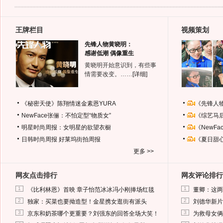
王牌栏目
视频策划
先锋人物黄晓明：
感谢低潮 偶像重生
黄晓明开始意识到，有些事
情需要改变。……
[详细]
《秘密天使》陈翔情迷金素恩YURA
《先锋人
NewFace张俪：不怕定型“物质女”
《综艺马
明星时尚周报：女明星的欲望衣橱
《NewF
日韩时尚周报
好莱坞街拍周报
《夏日甜
更多 >>
网友点击排行
网友评论排行
1
1
《比利林恩》首映 章子怡范冰冰冯小刚捧场红毯
董卿：这两
2
2
独家：买菜也要拗造型！金星携女逛街有派头
刘德华新片
3
3
京东和奶茶哪个更重要？刘强东的回答全场大笑！
为救母女俩