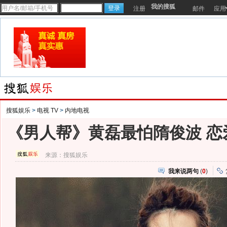
我的搜狐
注册
邮件
应用
搜狐娱乐
>
电视 TV
>
内地电视
《男人帮》黄磊最怕隋俊波 恋
来源：
搜狐娱乐
我来说两句
(
0
)