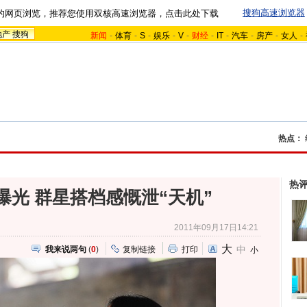
搜狗高速浏览器
的网页浏览，推荐您使用双核高速浏览器，点击此处下载
地产
搜狗
新闻
-
体育
-
S
-
娱乐
-
V
-
财经
-
IT
-
汽车
-
房产
-
女人
-
热点：
热
曝光 群星搭档感慨泄“天机”
2011年09月17日14:21
大
中
我来说两句
(
0
)
复制链接
打印
小