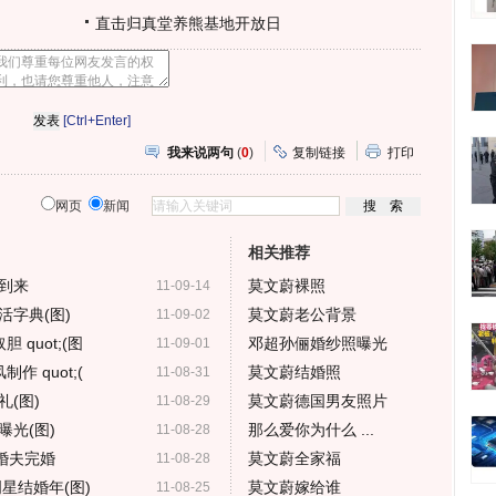
直击归真堂养熊基地开放日
[Ctrl+Enter]
我来说两句
(
0
)
复制链接
打印
网页
新闻
相关推荐
到来
莫文蔚裸照
11-09-14
字典(图)
莫文蔚老公背景
11-09-02
 quot;(图
邓超孙俪婚纱照曝光
11-09-01
作 quot;(
莫文蔚结婚照
11-08-31
(图)
莫文蔚德国男友照片
11-08-29
光(图)
那么爱你为什么 ...
11-08-28
婚夫完婚
莫文蔚全家福
11-08-28
星结婚年(图)
莫文蔚嫁给谁
11-08-25