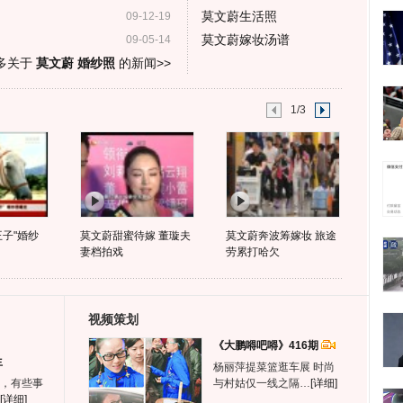
莫文蔚生活照
09-12-19
莫文蔚嫁妆汤谱
09-05-14
多关于
莫文蔚 婚纱照
的新闻>>
1/3
王子"婚纱
莫文蔚甜蜜待嫁 董璇夫
莫文蔚奔波筹嫁妆 旅途
妻档拍戏
劳累打哈欠
视频策划
《大鹏嘚吧嘚》416期
生
杨丽萍提菜篮逛车展 时尚
，有些事
与村姑仅一线之隔…
[详细]
[详细]