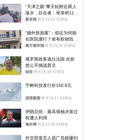
“天津之眼”摩天轮附近两人
落水，目击者：母亲和11岁
儿子先后被打捞上岸
新京报
昨天15:43
55评论
“婚外胚胎案”：假证为何能
在医院通行？谁有权销毁胚
胎？
南方都市报
昨天15:29
25评论
俄罗斯政客逃往法国 此前
曾公开挑战普京
知世
昨天18:38
67评论
宇树科技发行价150.8元
澎湃新闻
昨天19:11
83评论
伊朗总统：最高领袖决策过
程遭人利用
海外网
昨天15:09
93评论
外交部发言人就广岛核爆81