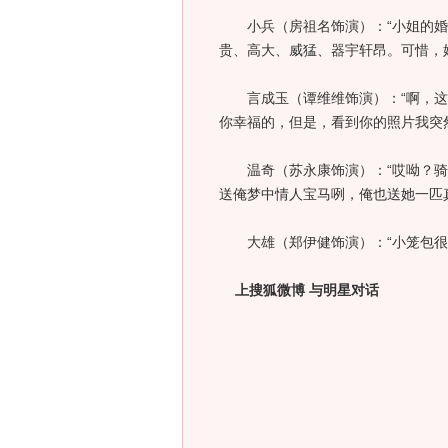
小兵（房祖名饰演）：“小姐的婚
贵、高大、威猛、器宇轩昂。可惜，
言成玉（谭维维饰演）：“啊，这
你幸福的，但是，看到你的照片我突
温奇（苏永康饰演）：“哎呦？骑
送俺梦中情人宝马咧，俺也送她一匹
大雄（郑伊健饰演）：“小笼包很
上搜狐微博 与明星对话