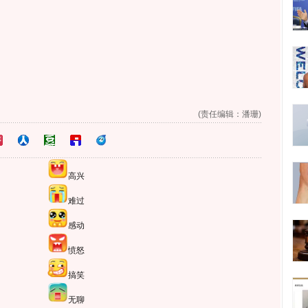
(责任编辑：潘珊)
高兴
难过
感动
愤怒
搞笑
无聊