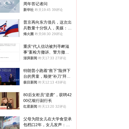
周年答记者问
新华社
昨天19:45
39评论
普京再向东方借兵，这次出
兵数量十分惊人，美媒：俄
朝要动真格？
烽火菌
昨天08:30
29评论
重庆“代人信访被判寻衅滋
事”案检方撤诉、警方撤
案，两被告人获国赔
澎湃新闻
昨天17:33
27评论
特朗普小跑着“救下”险摔下
台的男童，顺便“补刀”拜
登：“我可不想他像拜登一
极目新闻
昨天12:13
43评论
样摔下来”
80后女柜员“逆袭”，获聘42
00亿银行副行长
红星新闻
昨天13:20
32评论
父母为陪女儿在大学食堂承
包档口2年，女儿发声：初