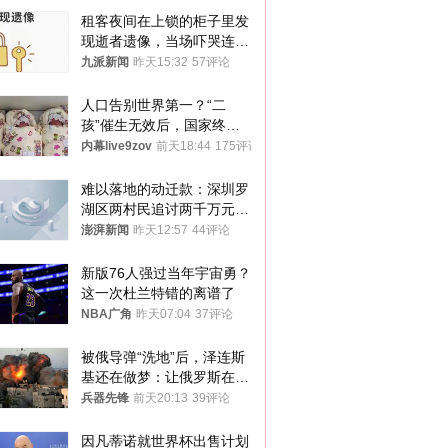
租客夜间在上锁的柜子里发
现逝者遗像，当场吓哭连夜
搬离，房东退还押金
九派新闻
昨天15:32
57评论
人口告别世界第一？“二
孩”催生无效后，国家终于
向住房出手了！
内幕live9zov
前天18:44
175评论
难以落地的动迁款：深圳罗
湖区两村民追讨两千万元动
迁款八年未果
澎湃新闻
昨天12:57
44评论
新版76人强过当年宇宙勇？
这一次杜兰特错的离谱了
NBA广角
昨天07:04
37评论
被俄导弹“洗地”后，泽连斯
基还在做梦：让俄罗斯在冬
季前求和？
兵器先锋
前天20:13
39评论
因凡蒂诺就世界杯出售计划