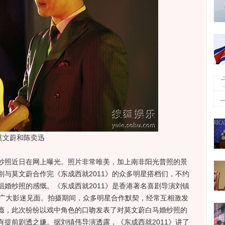
莫文蔚和陈奕迅
照近日在网上曝光。照片非常唯美，加上南非阳光普照的景
与莫文蔚合作完《东成西就2011》的众多明星搭档们，不约
婚纱照的感慨。《东成西就2011》是香港著名喜剧导演刘镇
与广大影迷见面。拍摄期间，众多明星合作默契，经常互相激发
瘾，此次纷纷以戏中角色的口吻发表了对莫文蔚白马婚纱照的
提前剧透之嫌。据刘镇伟导演透露，《东成西就2011》讲了