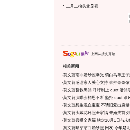
二月二抬头龙见喜
上网从搜狗开始
相关新闻
·
莫文蔚南非婚纱照曝光 骑白马等王子
·
莫文蔚感谢家人关心支持 崇拜哥哥像活
·
莫文蔚誓救黑熊 呼吁制止 quot;活熊取胆
·
莫文蔚演唱会构思不断 坚拒 quot;跟风制
·
莫文蔚想生混血宝宝 不请旧爱出席婚礼
·
莫文蔚头戴花环照全家福 未婚夫首次曝
·
莫文蔚喜晒全家福 铁定10月1日与未
·
莫文蔚晒穿洁白婚纱照 网友:今年是明