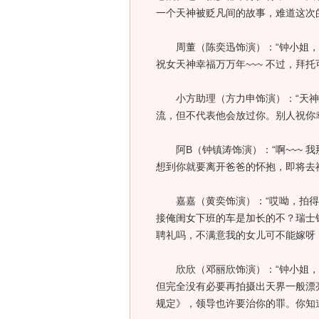
一个天神被贬凡间的故事，难道这次
周董（陈奕迅饰演）：“钟小姐，
祝女天神幸福万万年~~~ 不过，拜
小方助理（方力申饰演）：“天神
流，但不代表他会放过你。别人祝你
阿B（钟镇涛饰演）：“啊~~~ 
想到你就要离开爸爸的怀抱，即将去祸
嘉嘉（黄奕饰演）：“哎呦，拍得
接俺闺女下班的车是加长的不？瑞士银
聘礼吗，不满意我的女儿可不能嫁呀！
欣欣（邓丽欣饰演）：“钟小姐，
但完全没有必要再拍摄出天界一般漂
规定》，领导也许要治你的罪。你知