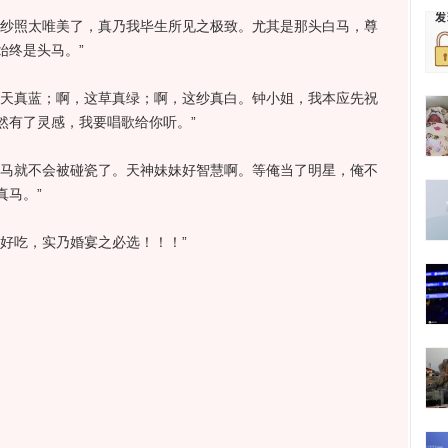
纱照太唯美了，真乃我毕生所见之极致。尤其是那头白马，尊
始终是头马。”
天真蓝；啊，这草真绿；啊，这纱真白。钟小姐，我本应先祝
然有了灵感，我要唱歌给你听。”
马就不会被碰瓷了。天神妹妹好智慧啊。等俺当了明星，俺不
真马。”
好吃，实乃婚宴之必选！！！”