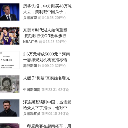
恩将仇报，中方刚买48万吨
大豆，美制裁中国瓜子，布
林肯措辞变了
兵器展望
前天16:58
20评论
东契奇时代湖人如何重塑
 复刻独行侠OR改学步行
者？
NBA广角
前天13:23
39评论
2.6万元标成5000元？河南
一志愿规划机构被指标错学
费致考生复读
澎湃新闻
昨天09:29
32评论
人贩子“梅姨”真实姓名曝光
中国新闻网
前天23:31
62评论
泽连斯基谈到中国，当场就
给众人下了指示，他对中国
和中乌关系，显然又有了新
兵器观察员
前天09:15
34评论
的想法
一印度乘客在越南搭车，用