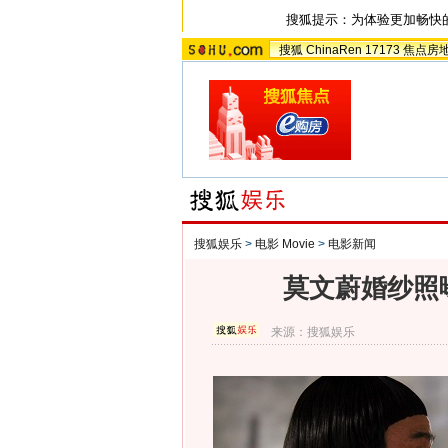
搜狐提示：为体验更加畅快
搜狐
ChinaRen
17173
焦点房
搜狐娱乐
>
电影 Movie
>
电影新闻
莫文蔚婚纱照
来源：
搜狐娱乐