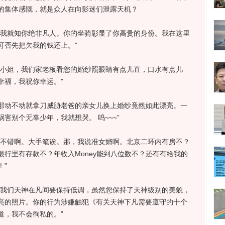
的集体感慨，就是众人在向影迷们泄露天机？
我就知你绝非凡人。你的坐骑彰显了你高贵的身份。我在这里
托可否先把欠我的钱还上。”
小姐，我们家老板看您的婚纱照眼睛有点儿直，口水有点儿
幸福，我祝你幸运。”
我那动不动就拿刀威胁老爸的亲女儿换上婚纱竟然如此漂亮。一
害别个无辜少年，我就想哭。 呜~~~”
不错啊。大手笔诶。那，我说准女婿啊。北京二环内有房不？
行里有存款不？年收入Money能到八位数不？还有有给我的
”
我们天神在凡间要保持低调，虽然您保持了天神级别的美貌，
亮的照片。你的行为涉嫌触犯《有关天神下凡需要遵守的十个
道，我不会徇私的。”