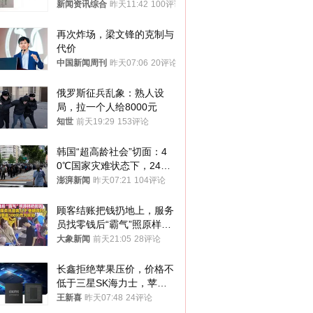
传 院方回应
新闻资讯综合
昨天11:42
100评论
再次炸场，梁文锋的克制与
代价
中国新闻周刊
昨天07:06
20评论
俄罗斯征兵乱象：熟人设
局，拉一个人给8000元
知世
前天19:29
153评论
韩国“超高龄社会”切面：4
0℃国家灾难状态下，2400
名首尔老人还在巷子里收废
澎湃新闻
昨天07:21
104评论
纸
顾客结账把钱扔地上，服务
员找零钱后“霸气”照原样扔
回去
大象新闻
前天21:05
28评论
长鑫拒绝苹果压价，价格不
低于三星SK海力士，苹果
失去了议价权
王新喜
昨天07:48
24评论