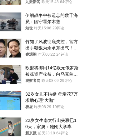
衷是为了陪伴，毕业后将不
九派新闻
昨天15:48
64评论
再营业
伊朗战争中被遗忘的数千海
员：困守霍尔木兹
知世
昨天15:06
29评论
竹知了风波彻底失控，官方
出手狠狠为余承东出气！雷
军果然没说错
睿观阁
昨天00:22
24评论
欧盟将挪用14亿欧元俄罗斯
被冻资产收益，向乌克兰提
供援助
观察者网
昨天08:09
29评论
32岁女儿不结婚 母亲花7万
求助心理“大咖”
极昼
昨天08:29
19评论
22岁女生南太行山失联已1
0天，家属：她刚大学毕业
想到山里旅行
新京报
前天23:18
64评论