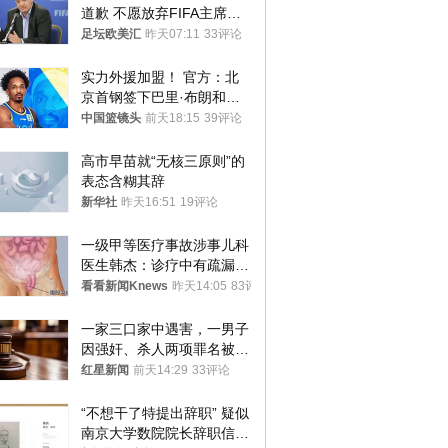
道歉 不愿放弃FIFA主席职
位
足坛欧美汇
昨天07:11
33评论
实力外援加盟！ 官方：北
京首钢签下巴里·布朗和桑
普森
中国篮镜头
前天18:15
39评论
高市早苗就“无核三原则”的
表态含糊其辞
新华社
昨天16:51
19评论
一级甲等医疗事故涉事儿科
医生韩杰：诊疗中有疏漏，
我认错，但不能认罪
看看新闻Knews
昨天14:05
83评论
一家三口家中遇害，一男子
因强奸、杀人两项罪名被判
死缓 最高检介入后改判无
红星新闻
前天14:29
33评论
罪
“不想干了特提出辞职” 疑似
南京大学数院院长辞职信流