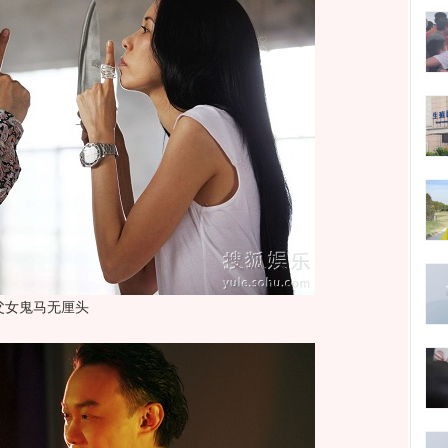
父女鬼马无厘头