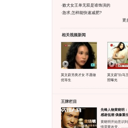
·
败犬女王单无双是谁饰演的
·
急求,怎样能快速减肥?
更
相关视频新闻
莫文蔚另类才女 不愿做
莫文蔚"白马
优等生
照曝光
王牌栏目
先锋人物黄晓明：
感谢低潮 偶像重
黄晓明开始意识到
情需要改变。……