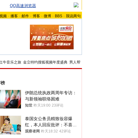
QQ高速浏览器
视频
-
播客
-
邮件
-
博客
-
微博
-
BBS
-
我说两句
红牛音乐之旅
金立特约搜狐视频年度盛典
男人帮
评榜
伊朗总统执政两周年专访：
与新领袖联络困难
知世
昨天19:00
23评论
泰国女公务员精致妆容爆
红，本人回应批评：不喜欢
就别看
观察者网
昨天18:32
42评论