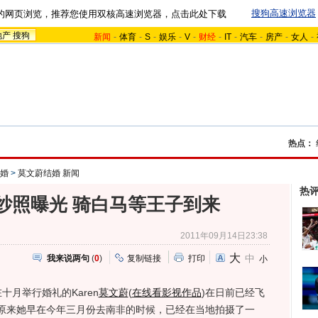
搜狗高速浏览器
的网页浏览，推荐您使用双核高速浏览器，点击此处下载
地产
搜狗
新闻
-
体育
-
S
-
娱乐
-
V
-
财经
-
IT
-
汽车
-
房产
-
女人
-
热点：
婚
>
莫文蔚结婚 新闻
热
纱照曝光 骑白马等王子到来
2011年09月14日23:38
大
中
我来说两句
(
0
)
复制链接
打印
小
月举行婚礼的Karen
莫文蔚
(
在线看影视作品
)
在日前已经飞
原来她早在今年三月份去南非的时候，已经在当地拍摄了一