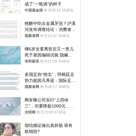
成了“一瓶酒”的样子
中国基金报
昨天00:15
55评论
桃酥中吃出金属牙冠？泸溪
河发布调查结论：消费者已
澄清，所发视频情况不属实
观察者网
昨天11:47
30评论
继6岁女童离世后又一患儿
死于基因编辑试验 隐瞒一
年才对外披露
有料新语
昨天11:59
35评论
多国足协“倒戈”，阿根廷足
协力挺因凡蒂诺：国际足联
今后应继续在其领导下前行
观察者网
昨天09:17
36评论
网友曝公司实行“上四休
三”，但要降薪1000元，不
接受只能辞职
光明网
昨天15:05
67评论
假结婚证做出真胚胎 谁有
权销毁?