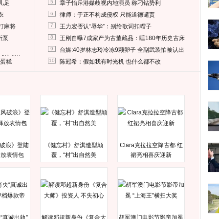
5
儿足
章子怡斥港媒歧视内地演员 称刁钻势利
6
衣
律师：于正不构成侵权 只能道德谴责
7
打麻将
王力宏否认“辱华”：别给歌词扣帽子
8
所泵
王刚自曝7成家产为古董藏品：睡180年历史古床
9
台媒:40岁林志玲冷冻9颗卵子 全副武装怕被认出
删掉这照片
10
送蛋糕
陈冠希：假如我有时光机 也什么都不改
破浪》登陆
《健忘村》舒淇造型颠
Clara克拉拉空降古都 红
释放表情包
覆，“村”出自然美
裙亮相喜庆迎新
“真诚出轨”
解读邓超新身份《复合大
胡军澳门电影节影帝加冕