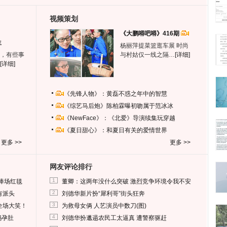
视频策划
《大鹏嘚吧嘚》416期
生
杨丽萍提菜篮逛车展 时尚
，有些事
与村姑仅一线之隔…
[详细]
[详细]
《先锋人物》：黄磊不惑之年中的智慧
《综艺马后炮》陈柏霖曝初吻属于范冰冰
《NewFace》：《北爱》导演续集玩穿越
《夏日甜心》：和夏日有关的爱情世界
更多 >>
更多 >>
网友评论排行
1
捧场红毯
董卿：这两年没什么突破 激烈竞争环境令我不安
2
有派头
刘德华新片扮“犀利哥”街头狂奔
3
全场大笑！
为救母女俩 人艺演员中数刀(图)
4
妈孕肚
刘德华扮邋遢农民工太逼真 遭警察驱赶