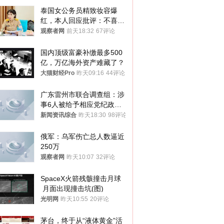
泰国女公务员精致妆容爆
红，本人回应批评：不喜欢
就别看
观察者网
前天18:32
67评论
国内顶级富豪补缴最多500
亿，万亿海外资产难藏了？
大猫财经Pro
昨天09:16
44评论
广东雷州市联合调查组：涉
事6人被给予相应党纪政务
处分和组织处理
新闻资讯综合
昨天18:30
98评论
俄军：乌军伤亡总人数逼近
250万
观察者网
昨天10:07
32评论
SpaceX火箭残骸撞击月球
 月面出现撞击坑(图)
光明网
昨天10:55
20评论
茅台，终于从“液体黄金”活