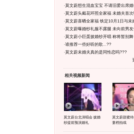
·
莫文蔚想生混血宝宝 不请旧爱出席婚礼
·
莫文蔚头戴花环照全家福 未婚夫首次曝
·
莫文蔚喜晒全家福 铁定10月1日与未
·
莫文蔚曝婚纱礼服不露腿 未向前男友
·
莫文蔚小巨蛋披婚纱开唱 称将暂别舞
·
谁推荐一些好听的歌...??
·
莫文蔚未婚夫真的是同性恋吗???
相关视频新闻
莫文蔚台北演唱会 披婚
莫文蔚甜蜜待
纱提前预演婚礼
妻档拍戏