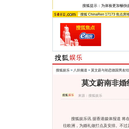
搜狐提示：为体验更加畅快
搜狐
ChinaRen
17173
焦点房
搜狐娱乐
>
八卦频道
>
莫文蔚与初恋德国男友结
莫文蔚南非婚
来源：
搜狐娱乐
搜狐娱乐讯 据香港媒体报道 将在十
往欧洲，为婚礼做打点及安排。不过