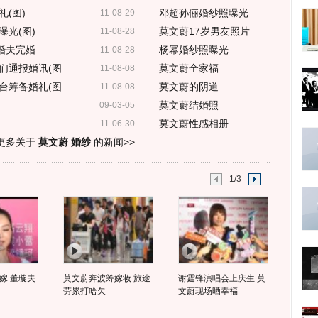
(图)
邓超孙俪婚纱照曝光
11-08-29
光(图)
莫文蔚17岁男友照片
11-08-28
婚夫完婚
杨幂婚纱照曝光
11-08-28
们通报婚讯(图
莫文蔚全家福
11-08-08
台筹备婚礼(图
莫文蔚的阴道
11-08-08
莫文蔚结婚照
09-03-05
莫文蔚性感相册
11-06-30
更多关于
莫文蔚 婚纱
的新闻>>
1/3
嫁 董璇夫
莫文蔚奔波筹嫁妆 旅途
谢霆锋演唱会上庆生 莫
劳累打哈欠
文蔚现场晒幸福