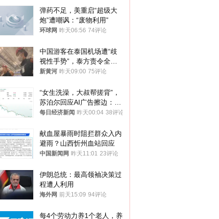
弹药不足，美重启“超级大
炮”遭嘲讽：“废物利用”
环球网
昨天06:56
74评论
中国游客在泰国机场遭“歧
视性手势”，泰方责令全面
调查，对责任人采取最严厉
新黄河
昨天09:00
75评论
处分
“女生洗澡，大叔帮搓背”，
苏泊尔回应AI广告擦边：视
频全下架，已强化内容管理
每日经济新闻
昨天00:04
38评论
与审核
献血屋暴雨时阻拦群众入内
避雨？山西忻州血站回应
中国新闻网
昨天11:01
23评论
伊朗总统：最高领袖决策过
程遭人利用
海外网
前天15:09
94评论
每4个劳动力养1个老人，养