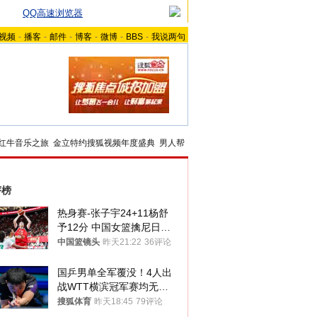
QQ高速浏览器
视频
-
播客
-
邮件
-
博客
-
微博
-
BBS
-
我说两句
红牛音乐之旅
金立特约搜狐视频年度盛典
男人帮
评榜
热身赛-张子宇24+11杨舒
予12分 中国女篮擒尼日利
亚
中国篮镜头
昨天21:22
36评论
国乒男单全军覆没！4人出
战WTT横滨冠军赛均无缘
八强
搜狐体育
昨天18:45
79评论