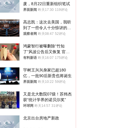
废，8月22日重新组织笔试
界面新闻
昨天17:30
119评论
高志凯：这次去美国，我听
到了一些令人十分惊讶的消
息
观察者网
昨天08:47
52评论
鸿蒙智行被曝删除“竹知
了”风波公告后又恢复 官媒
曾力挺：劝华为要大度的，
有料新语
昨天16:07
175评论
你们适不适合？
宇树王兴兴身家已超180
亿，一批90后新贵也将诞生
界面新闻
昨天10:22
59评论
又是北大数院07级！苏炜杰
获“统计学界的诺贝尔奖”
环球网
昨天14:57
31评论
北京出台房地产新政