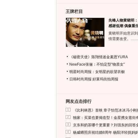
王牌栏目
先锋人物黄晓明：
感谢低潮 偶像重
黄晓明开始意识到
情需要改变。……
《秘密天使》陈翔情迷金素恩YURA
NewFace张俪：不怕定型“物质女”
明星时尚周报：女明星的欲望衣橱
日韩时尚周报
好莱坞街拍周报
网友点击排行
1
《比利林恩》首映 章子怡范冰冰冯小刚
2
独家：买菜也要拗造型！金星携女逛街
3
京东和奶茶哪个更重要？刘强东的回答
4
杨威晒照庆祝结婚8周年 杨阳洋轻抚妈