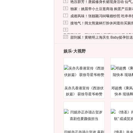
5
艳压群芳！唐嫣修身长裙现身活动 仙气
6
独家：姚晨带小土豆逛商场 购置产后新
7
成都风味！张靓颖冯轲曝婚纱照 吃串串
8
接地气！阔太熊黛林打扮休闲逛街买厕
9
马蓉离婚后，砸1000万人民币给媒体要求
10
甜到腻！黄晓明上海庆生 Baby挺孕肚
娱乐·大视野
吴亦凡香港宣传《西游伏
邓超携《乘风
妖篇》 获徐导星爷称赞
快本 现场
闫妮亦正亦谐占贺岁 喜剧
《情圣》肖央