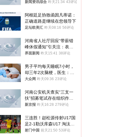
新闻资讯综合
昨天21:34
43评论
阿根廷足协致函因凡蒂诺：
正确道路是继续在您领导下
足坛欧美汇
昨天08:16
56评论
河南省人社厅回应“带薪错
峰休假通知”引关注：表述
不够准确，待修改后印发
界面新闻
昨天15:41
38评论
男子平均每天睡眠7小时，
却三年2次脑梗，医生：这
样睡觉更伤身
大众网
昨天09:36
23评论
河南公安机关查实“三支一
扶”招募笔试存在组织作弊
犯罪行为
新京报
昨天16:28
279评论
三连胜！赵松源传射U17国
足2-1勒沃库森U17 淘汰赛
将战河床
射门中国
前天21:50
53评论