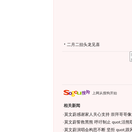
二月二抬头龙见喜
上网从搜狗开始
相关新闻
·
莫文蔚感谢家人关心支持 崇拜哥哥像活
·
莫文蔚誓救黑熊 呼吁制止 quot;活熊取胆
·
莫文蔚演唱会构思不断 坚拒 quot;跟风制