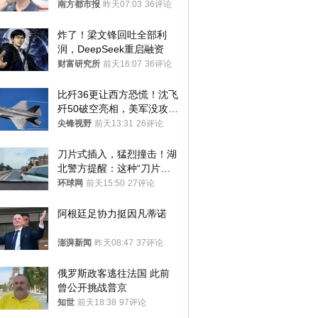
南方都市报
昨天07:03
36评论
炸了！梁文锋回吐全部利
润，DeepSeek重启融资
财富研究所
前天16:07
36评论
比歼36更让西方恐慌！沈飞
歼50破空亮相，美军没攻克
的技术被拿下
尖锋视野
前天13:31
26评论
刀片式插入，猛烈撞击！湖
北警方提醒：这种“刀片超
车”，太危险了
环球网
前天15:50
27评论
阿根廷足协力挺因凡蒂诺
澎湃新闻
昨天08:47
37评论
俄罗斯政客逃往法国 此前
曾公开挑战普京
知世
前天18:38
97评论