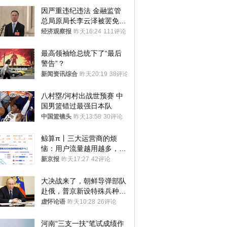
因严重违纪违法 金融监管
总局原局长李云泽被罢免全
国人大代表
经济观察报
昨天16:24
111评论
最高领袖给总统下了“最后
警告”？
新闻资讯综合
昨天20:19
38评论
八村塁/河村出战世预赛 中
国男篮错过最强日本队
中国篮镜头
昨天13:58
30评论
鲸算π丨三大运营商的烦
恼：用户流量越用越多，收
入却越来越少
新京报
昨天17:27
42评论
大决战来了，朝鲜导弹部队
赴俄，普京新设特殊兵种，
76岁老将扛旗
虚怀论语
昨天10:28
26评论
河南“三支一扶”笔试成绩作