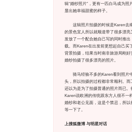
辑“婚纱照片”，更有一匹白马成为照
显出她幸福甜蜜的样子。
这辑照片拍摄的时候是Karen去
的景色宜人所以就顺道带了很多漂亮
发放了一个配合她自己写的同时推出
载。而Karen在出发前更想起自己
背景拍摄，结果当时南非旅游局刚好安
婚纱拍摄了很多漂亮的照片。
骑马经验不多的Karen看到照片
头，所以拍摄的过程都非常顺利。而工
还以为是为了拍摄普通的照片而已。
Karen说欧洲的传统跟东方人很不
婚纱和老公见面，这是个禁忌，所以
等一下了。
上搜狐微博 与明星对话