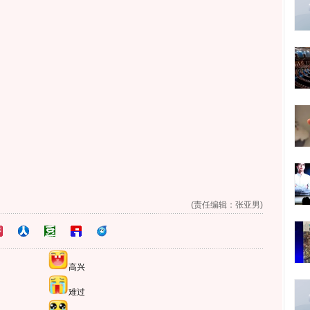
(责任编辑：张亚男)
高兴
难过