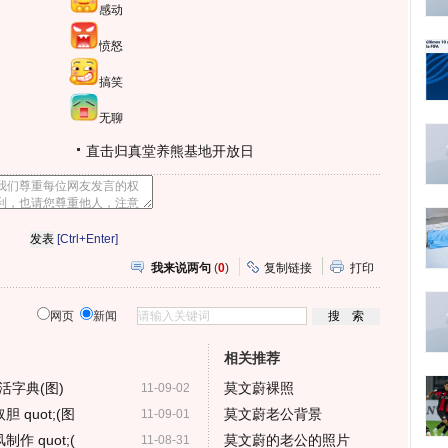
感动
愤怒
搞笑
无聊
直击归真堂养熊基地开放日
[Ctrl+Enter]
我来说两句
(
0
)
复制链接
打印
网页
新闻
相关推荐
字典(图)
莫文蔚裸照
11-09-02
 quot;(图
莫文蔚老公背景
11-09-01
作 quot;(
莫文蔚的老公的照片
11-08-31