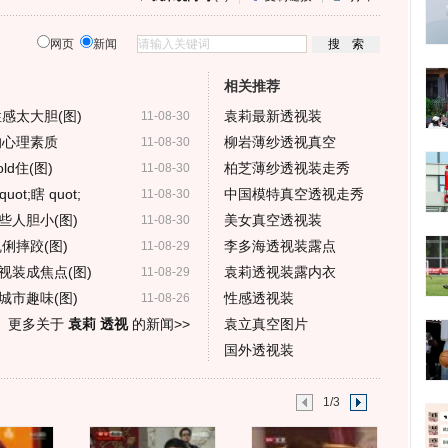
网页
新闻
相关推荐
感太大胆(图)
袁莉最新透视装
11-08-30
的心理素质
柳岩薄纱透视真空
11-08-30
d住(图)
柏芝薄纱透视装走秀
11-08-30
t;瞎 quot;
中国模特真空透视走秀
11-08-30
些人胆小(图)
美女真空透视装
11-08-30
俐摔跤(图)
李多海透视装露点
11-08-29
视装成焦点(图)
袁莉透视装露内衣
11-08-29
城市趣味(图)
性感透视装
11-08-26
更多关于
袁莉 透视
的新闻>>
袁立真空图片
国外透视装
1/3