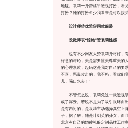
地毯。袁莉一身蕾丝半透视打扮，看
打扮？她的打扮至少我看来是可以接受
设计师曾优雅穿同款服装
发微博表“惊艳”赞袁莉性感
也有不少网友大赞袁莉身材好，有网
好意的评论，美是需要懂美尊重美的人
的心理素质，起码这是我对自己的要
不喜，恶毒攻击的，我不怒，看你们
儿，喝口水去！”
不管怎么说，袁莉凭这一款透视装，
成了浮云。若说不是为了吸引眼球而出
是有内衬的，是袁莉主动选择真空上阵
子，据了解，她是叶剑英的孙女，而且
北京有自己的婚纱礼服定制品牌工作