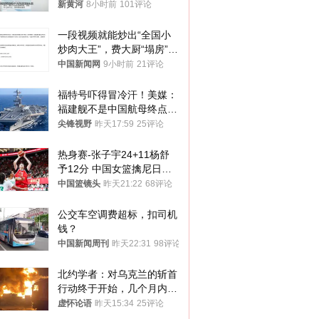
子傻眼了……
新黄河
8小时前
101评论
一段视频就能炒出“全国小
炒肉大王”，费大厨“塌房”了
吗？
中国新闻网
9小时前
21评论
福特号吓得冒冷汗！美媒：
福建舰不是中国航母终点，
而是新起点！
尖锋视野
昨天17:59
25评论
热身赛-张子宇24+11杨舒
予12分 中国女篮擒尼日利
亚
中国篮镜头
昨天21:22
68评论
公交车空调费超标，扣司机
钱？
中国新闻周刊
昨天22:31
98评论
北约学者：对乌克兰的斩首
行动终于开始，几个月内乌
将投降
虚怀论语
昨天15:34
25评论