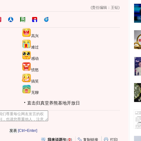
(责任编辑：王钲)
高兴
难过
感动
愤怒
搞笑
无聊
直击归真堂养熊基地开放日
[Ctrl+Enter]
我来说两句
(
0
)
复制链接
打印