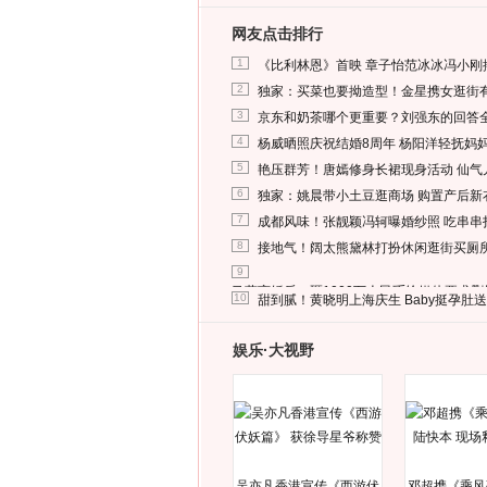
网友点击排行
1
《比利林恩》首映 章子怡范冰冰冯小刚
2
独家：买菜也要拗造型！金星携女逛街
3
京东和奶茶哪个更重要？刘强东的回答
4
杨威晒照庆祝结婚8周年 杨阳洋轻抚妈
5
艳压群芳！唐嫣修身长裙现身活动 仙气
6
独家：姚晨带小土豆逛商场 购置产后新
7
成都风味！张靓颖冯轲曝婚纱照 吃串串
8
接地气！阔太熊黛林打扮休闲逛街买厕
9
马蓉离婚后，砸1000万人民币给媒体要求
10
甜到腻！黄晓明上海庆生 Baby挺孕肚
娱乐·大视野
吴亦凡香港宣传《西游伏
邓超携《乘风