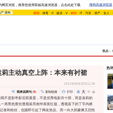
搜狗高速浏览器
的网页浏览，推荐您使用双核高速浏览器，点击此处下载
地产
搜狗
新闻
-
体育
-
S
-
娱乐
-
V
-
财经
-
IT
-
汽车
-
房产
-
女人
-
热点：
热
袁莉主动真空上阵：本来有衬裙
2011年08月30日11:06
大
中
我来说两句
(
0
)
复制链接
打印
小
不是影帝影后双黄蛋，不是优秀电影共十部，而是袁莉的
以一席黑色蕾丝透视装亮相华表奖红毯，透视装下的丁字内裤
的记者和粉丝，也随即引起了网友热议。而一向大胆豪爽又烈性