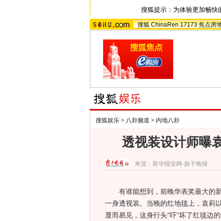
搜狐提示：为体验更加畅快
搜狐
ChinaRen
17173
焦点房
搜狐娱乐
>
八卦频道
>
内地八卦
透视装设计师曝
来源：
新华报业网-扬子晚报
有谁能想到，前晚华表奖最大的新闻
一身透视装。当晚的红地毯上，袁莉
显而易见，这身行头“吓”坏了红毯边