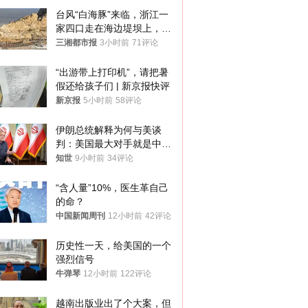
台风“白海豚”来临，浙江一
家四口走在海边堤坝上，其
中9岁男孩被巨浪卷入海
三湘都市报
3小时前
71评论
中，搜救仍在进行
“出游带上打印机”，请把暑
假还给孩子们 | 新京报快评
新京报
5小时前
58评论
伊朗总统解释为何与美谈
判：美国最大对手就是中
国，但他们也在对话
知世
9小时前
34评论
“含人量”10%，医生革自己
的命？
中国新闻周刊
12小时前
42评论
历史性一天，给美国的一个
强烈信号
牛弹琴
12小时前
122评论
越南出版业出了个大案，但