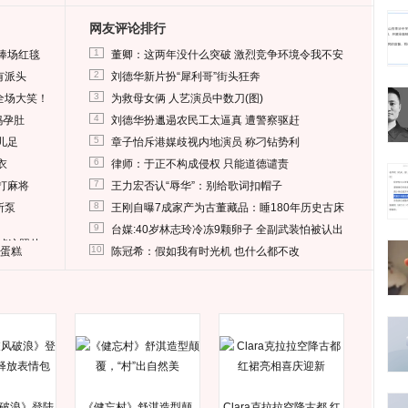
网友评论排行
1
捧场红毯
董卿：这两年没什么突破 激烈竞争环境令我不安
2
有派头
刘德华新片扮“犀利哥”街头狂奔
3
全场大笑！
为救母女俩 人艺演员中数刀(图)
4
妈孕肚
刘德华扮邋遢农民工太逼真 遭警察驱赶
5
儿足
章子怡斥港媒歧视内地演员 称刁钻势利
6
衣
律师：于正不构成侵权 只能道德谴责
7
打麻将
王力宏否认“辱华”：别给歌词扣帽子
8
所泵
王刚自曝7成家产为古董藏品：睡180年历史古床
9
台媒:40岁林志玲冷冻9颗卵子 全副武装怕被认出
删掉这照片
10
送蛋糕
陈冠希：假如我有时光机 也什么都不改
破浪》登陆
《健忘村》舒淇造型颠
Clara克拉拉空降古都 红