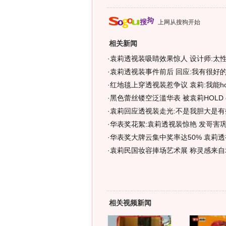
上网从搜狗开始
相关新闻
·
袁莉透视装吸睛效果惊人 设计师:太性
·
袁莉透视装事件前后 回应:我有很好
·
红地毯上穿透视装惹争议 袁莉:我能hol
·
黑色蕾丝镂空泛滥华表 被袁莉HOLD quo
·
袁莉回应透视装走光:不是我胆大是有
·
华表奖花絮:袁莉透视装惊艳 发哥害巩
·
华表奖大牌云集中奖率达50% 袁莉透
·
袁莉民国妆容捧场艺术展 称灵感来自
相关视频新闻