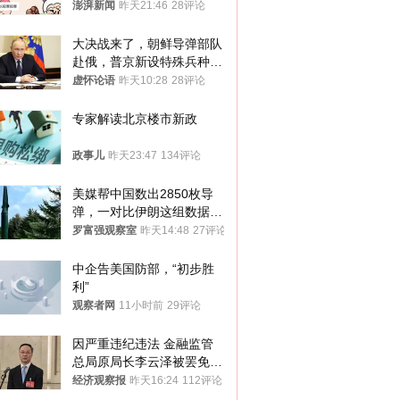
可能引发癌症，建议走司法
澎湃新闻
昨天21:46
28评论
途径
大决战来了，朝鲜导弹部队
赴俄，普京新设特殊兵种，
76岁老将扛旗
虚怀论语
昨天10:28
28评论
专家解读北京楼市新政
政事儿
昨天23:47
134评论
美媒帮中国数出2850枚导
弹，一对比伊朗这组数据，
发现出大事了
罗富强观察室
昨天14:48
27评论
中企告美国防部，“初步胜
利”
观察者网
11小时前
29评论
因严重违纪违法 金融监管
总局原局长李云泽被罢免全
国人大代表
经济观察报
昨天16:24
112评论