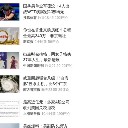
国乒男单全军覆没！4人出
战WTT横滨冠军赛均无缘
八强
搜狐体育
昨天18:45
102评论
你也在算北京购房账？公积
金最高340万，非京籍社保
1年
新京报
9小时前
56评论
出生时被抱错，两女子错换
37年人生，最新进展
中国新闻周刊
昨天21:50
20评论
或重回超强台风级！“白海
豚”云系面积，比6个广东还
大！深圳官方：注意这件事
南方都市报
昨天23:55
39评论
最高近亿元！多家A股公司
收到美国关税退税
上海证券报
10小时前
190评论
美媒爆料：美副防长想访