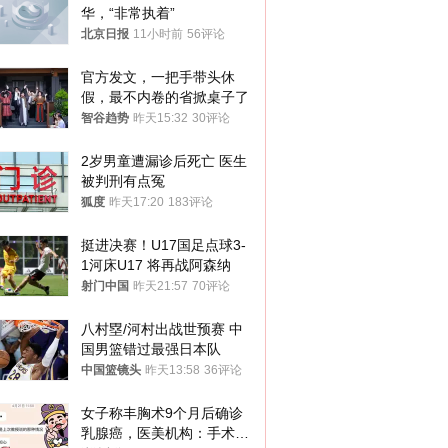
华，“非常执着”
北京日报
11小时前
56评论
官方发文，一把手带头休
假，最不内卷的省掀桌子了
智谷趋势
昨天15:32
30评论
2岁男童遭漏诊后死亡 医生
被判刑有点冤
狐度
昨天17:20
183评论
挺进决赛！U17国足点球3-
1河床U17 将再战阿森纳
射门中国
昨天21:57
70评论
八村塁/河村出战世预赛 中
国男篮错过最强日本队
中国篮镜头
昨天13:58
36评论
女子称丰胸术9个月后确诊
乳腺癌，医美机构：手术不