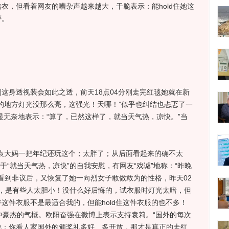
衣，但看着网友的嘈杂声越来越大，干脆表示：能hold住她这
评。
身透视装会如此之透，前天18点04分刚走完红毯她就在新
的地方灯光没那么亮，这强光！天哪！”似乎也纠结也忐忑了一
略显无奈地表示：“算了，已然这样了，就当天气热，凉快。”当
大妈一把年纪还玩这个；太胖了；从后面看起来的确不太
对于“就当天气热，凉快”的自我安慰，有网友“戏谑”地称：“昨晚
在看到非议后，又恢复了她一向烈女子敢做敢为的性格，昨天02
大，是有些人太胆小！没什么好后悔的，试衣服时灯光太暗，但
这件衣服不是最适合我的，但能hold住这件衣服的也不多！
也有女中豪杰的气概。欧阳奋强在微博上表示支持袁莉。“国外的每次
说：你看人家国外的颁奖礼多好、多开放，那才是真正的走红