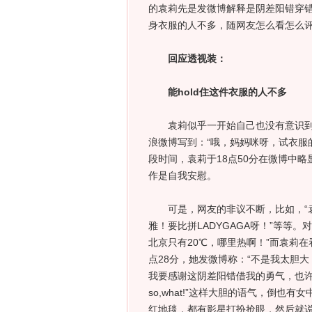
的袁莉先是发微博解释是阴差阳错穿错
身衣服的人不多，随网友怎么看怎么
回应透视装：
能hold住这件衣服的人不多
袁莉似乎一开始自己也没有意识到这
浪微博写到：“哦，妈妈咪呀，试衣服
段时间，袁莉于18点50分在微博中
作是自我安慰。
可是，网友的非议不断，比如，“袁
雅！要比拼LADYGAGA呀！”等等。
北京只有20℃，哪里热啊！”而袁莉
点28分，她发微博称：“不是我太胆
我要感谢这阴差阳错借我的勇气，也许
so,what!”这样大胆的语气，倒
红地毯，都有影星打扮抢眼，然后就