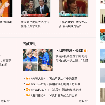
装 袁莉镂
袁立大尺度真空透视装
《极品男女》举行发布
性感出席华表奖
会 袁莉展现"极品"..
视频策划
《大鹏嘚吧嘚》416期
生
杨丽萍提菜篮逛车展 时尚
，有些事
与村姑仅一线之隔…
[详细]
[详细]
《先锋人物》：黄磊不惑之年中的智慧
《综艺马后炮》陈柏霖曝初吻属于范冰冰
《NewFace》：《北爱》导演续集玩穿越
《夏日甜心》：和夏日有关的爱情世界
更多 >>
更多 >>