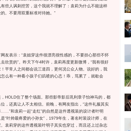
见有些人讽刺挖苦，这个我就不理解了：袁莉为什么不能这样
的。不要用双重标准对待她。”
友表示：“袁姐穿这件很漂亮很性感的，不要担心那些不怀
去欣赏的”。昨天下午4时许，袁莉再度更新微博，“我有很好
求！平常人之间都会说三道四，更何况公众人物。说好的，我
我怎么有一种看小孩子们叽喳的心态！乖，骂累了，就歇会
HOLD住了整个场面。那些影帝影后巩利章子怡神马的，都
位，还真让人不太相信。前晚，有网友指出，“这件礼服其实
……”和袁莉一起“走红”的自然是这件透视装的设计者叶明
是“叶帅最疼爱的小孙女”，1979年生，著名时装设计师，在
室。袁莉穿的这件透视装叶明子其实也穿过，而且还上过杂志