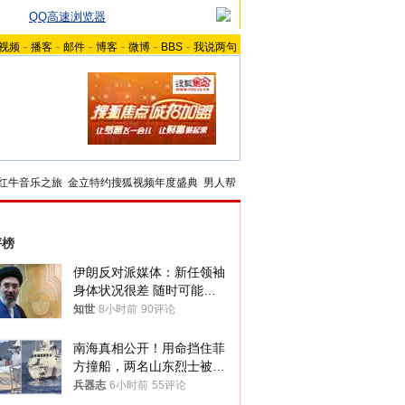
QQ高速浏览器
视频
-
播客
-
邮件
-
博客
-
微博
-
BBS
-
我说两句
红牛音乐之旅
金立特约搜狐视频年度盛典
男人帮
评榜
伊朗反对派媒体：新任领袖
身体状况很差 随时可能离
世
知世
8小时前
90评论
南海真相公开！用命挡住菲
方撞船，两名山东烈士被授
武警最高荣誉
兵器志
6小时前
55评论