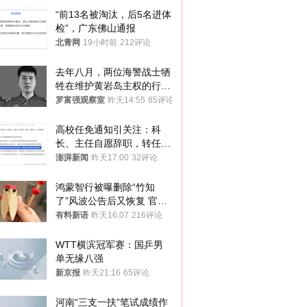
“前13名被淘汰，后5名进体
检”，广东佛山通报
北青网
19小时前
212评论
去年八月，两位海警战士牺
牲在维护黄岩岛主权的行动
中
罗富强观察室
昨天14:55
85评论
高校任免通知引关注：科
长、主任自愿辞职，转任思
政辅导员
澎湃新闻
昨天17:00
32评论
鸿蒙智行被曝删除“竹知
了”风波公告后又恢复 官媒
曾力挺：劝华为要大度的，
有料新语
昨天16:07
216评论
你们适不适合？
WTT横滨冠军赛：国乒男
单无缘八强
新京报
昨天21:16
65评论
河南“三支一扶”笔试成绩作