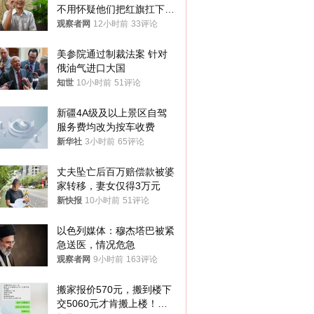
不用怀疑他们把红旗扛下去
的决心
观察者网
12小时前
33评论
美参院通过制裁法案 针对
俄油气进口大国
知世
10小时前
51评论
新疆4A级及以上景区自驾
服务费均改为按车收费
新华社
3小时前
65评论
丈夫坠亡后百万赔偿款被婆
家转移，妻女仅得3万元
新快报
10小时前
51评论
以色列媒体：穆杰塔巴被紧
急送医，情况危急
观察者网
9小时前
163评论
搬家报价570元，搬到楼下
交5060元才肯搬上楼！女