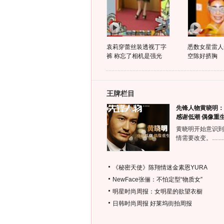
袁莉穿蕾丝装透视丁字
悉数女星雷人
裤 称忘了相机是强光
空陈好挤胸
王牌栏目
先锋人物黄晓明：
感谢低潮 偶像重
黄晓明开始意识到
情需要改变。……
《秘密天使》陈翔情迷金素恩YURA
NewFace张俪：不怕定型“物质女”
明星时尚周报：女明星的欲望衣橱
日韩时尚周报
好莱坞街拍周报