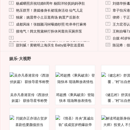
4
4
杨威晒照庆祝结婚8周年 杨阳洋轻抚妈妈孕肚
刘德华扮邋
5
5
艳压群芳！唐嫣修身长裙现身活动 仙气儿足
章子怡斥港
6
6
独家：姚晨带小土豆逛商场 购置产后新衣
律师：于正
7
7
成都风味！张靓颖冯轲曝婚纱照 吃串串打麻将
王力宏否认
8
8
接地气！阔太熊黛林打扮休闲逛街买厕所泵
王刚自曝7
9
9
台媒:40
马蓉离婚后，砸1000万人民币给媒体要求删掉这照片
10
10
甜到腻！黄晓明上海庆生 Baby挺孕肚送蛋糕
陈冠希：假
娱乐·大视野
吴亦凡香港宣传《西游伏
邓超携《乘风破浪》登陆
《健忘村》舒淇
妖篇》 获徐导星爷称赞
快本 现场释放表情包
覆，“村”出自