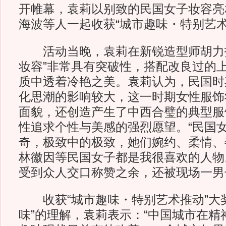
开帷幕，袁莉以别致的民国女子妆容亮
海波等人一起收获“城市趣味・特别艺术
活动当晚，袁莉在新锐造型师胡力打
妆容”非常具有突破性，搭配改良过的
质中透着冷艳之美。袁莉认为，民国时
化思潮的影响较大，这一时期女性服饰
面貌，还创造产生了中西合璧的典型服
性追求个性与美感的强烈愿望。“民国
奇，极致中的极致，她们婉约、柔情、
林徽因等民国女子都是我很喜欢的人物
受到众人交口称赞之余，还被现场一男
收获“城市趣味・特别艺术推动”大奖
味”的理解，袁莉表示：“中国城市在精