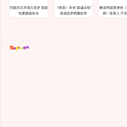
闫妮亦正亦谐占贺岁 喜剧
《情圣》肖央“真诚出轨”
解读邓超新身份《
也要颜值担当
或成贺岁档爆款帝
师》投资人 不