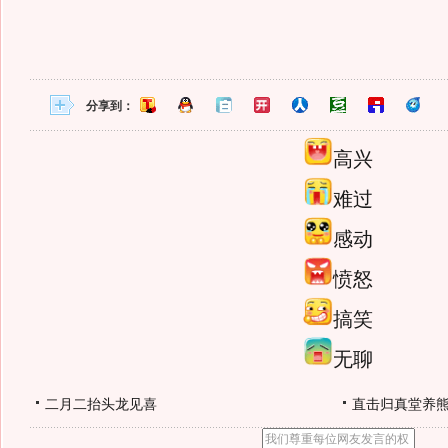
分享到：
高兴
难过
感动
愤怒
搞笑
无聊
二月二抬头龙见喜
直击归真堂养