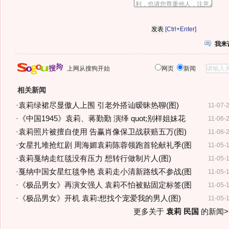
[Ctrl+Enter]
我来
上网从搜狗开始
网页
新闻
相关新闻
·
袁莉绿裙尽显傲人上围 引老外搭讪暧昧热聊(图)
11-07-
·
《中国1945》袁莉、蒋勤勤 演绎 quot;别样姐妹花
11-06-
·
袁莉照片被擅自使用 告赢肖像保卫战获赔五万(图)
11-06-
·
女星扎堆抢红剧 周海媚袁莉陈蓉领跑首轮献礼季(图
11-05-
·
袁莉戛纳走红毯没有压力 想转行做制片人(图)
11-05-
·
戛纳中国女星红毯争艳 袁莉走小清新路线不参战(图
11-05-
·
《极品男女》再演女强人 袁莉不怕被贴固定标签(图
11-05-
·
《极品男女》开机 袁莉:想找个宠爱我的男人(图)
11-05-
更多关于
袁莉 民国
的新闻>