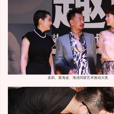
袁莉、黄海波、海清同获艺术推动大奖