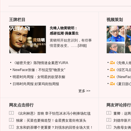
王牌栏目
视频策划
先锋人物黄晓明：
感谢低潮 偶像重生
黄晓明开始意识到，有些事
情需要改变。……
[详细]
《秘密天使》陈翔情迷金素恩YURA
《先锋人
NewFace张俪：不怕定型“物质女”
《综艺马
明星时尚周报：女明星的欲望衣橱
《NewF
日韩时尚周报
好莱坞街拍周报
《夏日甜
更多 >>
网友点击排行
网友评论排行
1
1
《比利林恩》首映 章子怡范冰冰冯小刚捧场红毯
董卿：这两
2
2
独家：买菜也要拗造型！金星携女逛街有派头
刘德华新片
3
3
京东和奶茶哪个更重要？刘强东的回答全场大笑！
为救母女俩