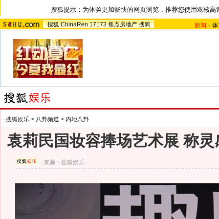
搜狐提示：为体验更加畅快的网页浏览，推荐您使用双核高
搜狐
ChinaRen
17173
焦点房地产
搜狗
新闻
-
体
搜狐娱乐
>
八卦频道
>
内地八卦
袁莉民国妆容捧场艺术展 称灵
来源：
搜狐娱乐