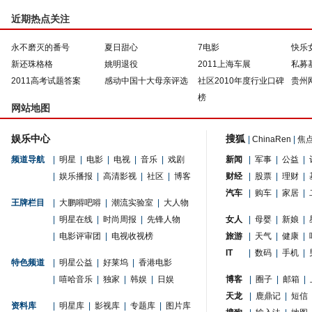
近期热点关注
永不磨灭的番号
夏日甜心
7电影
快乐
新还珠格格
姚明退役
2011上海车展
私募
2011高考试题答案
感动中国十大母亲评选
社区2010年度行业口碑
贵州
榜
网站地图
娱乐中心
搜狐
|
ChinaRen
|
焦
频道导航
|
明星
|
电影
|
电视
|
音乐
|
戏剧
新闻
|
军事
|
公益
|
|
娱乐播报
|
高清影视
|
社区
|
博客
财经
|
股票
|
理财
|
汽车
|
购车
|
家居
|
王牌栏目
|
大鹏嘚吧嘚
|
潮流实验室
|
大人物
|
明星在线
|
时尚周报
|
先锋人物
女人
|
母婴
|
新娘
|
|
电影评审团
|
电视收视榜
旅游
|
天气
|
健康
|
IT
|
数码
|
手机
|
特色频道
|
明星公益
|
好莱坞
|
香港电影
|
嘻哈音乐
|
独家
|
韩娱
|
日娱
博客
|
圈子
|
邮箱
|
天龙
|
鹿鼎记
|
短信
资料库
|
明星库
|
影视库
|
专题库
|
图片库