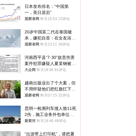
日本发布排名：“中国第
一，美日居后”
观察者网
昨天15:53
23评论
20岁中国富二代在泰国被
杀，嫌犯自首：在女友浴室
看到他
观察者网
昨天23:11
36评论
河南西平县“7·30”故意伤害
案件犯罪嫌疑人夏某钢被抓
获
大众网
昨天18:36
81评论
越南出版业出了个大案，但
不用怀疑他们把红旗扛下去
的决心
观察者网
昨天07:15
32评论
昆明一检测列车撞人致11死
2伤，施工业务外包单位被
罚1.5万元，国铁昆明局被
新黄河
昨天19:46
46评论
罚300万元
“出游带上打印机”，请把暑