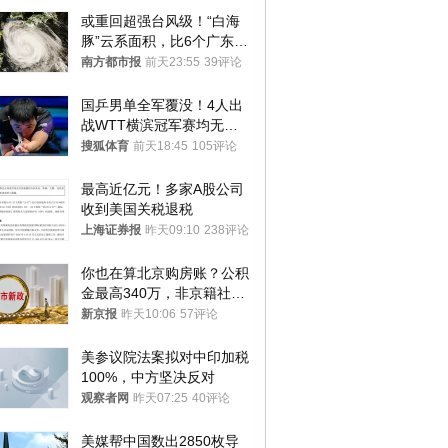
或重回超强台风级！“白海
豚”云系面积，比6个广东还
大！深圳官方：注意这件事
南方都市报
前天23:55
39评论
国乒男单全军覆没！4人出
战WTT横滨冠军赛均无缘
八强
搜狐体育
前天18:45
105评论
最高近亿元！多家A股公司
收到美国关税退税
上海证券报
昨天09:10
238评论
你也在算北京购房账？公积
金最高340万，非京籍社保
1年
新京报
昨天10:06
57评论
美参议院法案拟对中印加税
100%，中方坚决反对
观察者网
昨天07:25
40评论
美媒帮中国数出2850枚导