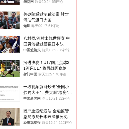
华商网
昨天10:24
65评论
美参院通过制裁法案 针对
俄油气进口大国
知世
昨天09:17
51评论
八村塁/河村出战世预赛 中
国男篮错过最强日本队
中国篮镜头
前天13:58
36评论
挺进决赛！U17国足点球3-
1河床U17 将再战阿森纳
射门中国
前天21:57
70评论
一段视频就能炒出“全国小
炒肉大王”，费大厨“塌房”了
吗？
中国新闻网
昨天10:21
22评论
因严重违纪违法 金融监管
总局原局长李云泽被罢免全
国人大代表
经济观察报
前天16:24
112评论