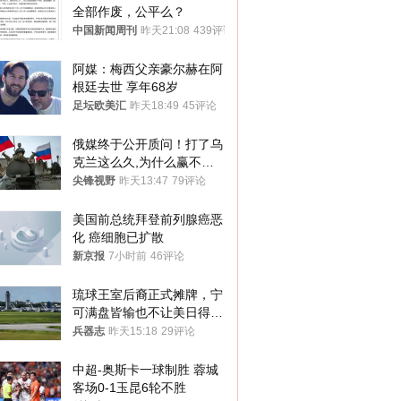
全部作废，公平么？
中国新闻周刊
昨天21:08
439评论
阿媒：梅西父亲豪尔赫在阿
根廷去世 享年68岁
足坛欧美汇
昨天18:49
45评论
俄媒终于公开质问！打了乌
克兰这么久,为什么赢不了?
答案令人沉默
尖锋视野
昨天13:47
79评论
美国前总统拜登前列腺癌恶
化 癌细胞已扩散
新京报
7小时前
46评论
琉球王室后裔正式摊牌，宁
可满盘皆输也不让美日得
逞，中国成关键
兵器志
昨天15:18
29评论
中超-奥斯卡一球制胜 蓉城
客场0-1玉昆6轮不胜