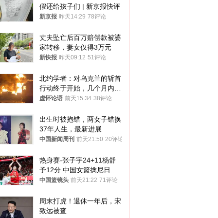
假还给孩子们 | 新京报快评
新京报
昨天14:29
78评论
丈夫坠亡后百万赔偿款被婆
家转移，妻女仅得3万元
新快报
昨天09:12
51评论
北约学者：对乌克兰的斩首
行动终于开始，几个月内乌
将投降
虚怀论语
前天15:34
38评论
出生时被抱错，两女子错换
37年人生，最新进展
中国新闻周刊
前天21:50
20评论
热身赛-张子宇24+11杨舒
予12分 中国女篮擒尼日利
亚
中国篮镜头
前天21:22
71评论
周末打虎！退休一年后，宋
致远被查