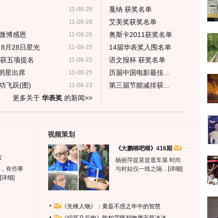
戛纳 获奖名单
11-08-28
艾美奖获奖名单
11-08-28
微博感恩
奥斯卡2011获奖名单
11-08-26
; 8月28日星光
14届华表奖入围名单
11-08-25
》获五项提名
语文报杯 获奖名单
11-08-25
位明星出席
历届中国电影最佳...
11-08-25
飞跃(图)
第三届节能减排获...
11-08-23
更多关于
华表奖
的新闻>>
视频策划
《大鹏嘚吧嘚》416期
生
杨丽萍提菜篮逛车展 时尚
，有些事
与村姑仅一线之隔…
[详细]
[详细]
《先锋人物》：黄磊不惑之年中的智慧