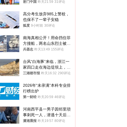
射门中国
昨天21:59
31评论
高分考生放弃985上警校，
也保不了一辈子安稳
狐度
9小时前
30评论
南海真相公开！用命挡住菲
方撞船，两名山东烈士被授
武警最高荣誉
兵器志
昨天13:49
155评论
台风“白海豚”来临，浙江一
家四口走在海边堤坝上，其
中9岁男孩被巨浪卷入海
三湘都市报
昨天16:32
290评论
中，搜救仍在进行
2026年“未录满”本科专业排
行榜出炉
第一财经
昨天20:59
46评论
河南西平县一男子因邻里琐
事刺死一人，潜逃十天后在
十多公里外一片玉米地里落
潇湘晨报
昨天19:57
80评论
网