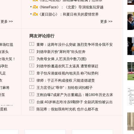
《综艺马后炮》陈柏霖曝初吻属于范冰冰
《NewFace》：《北爱》导演续集玩穿越
《夏日甜心》：和夏日有关的爱情世界
更多 >>
更多 >>
网友评论排行
1
捧场红毯
董卿：这两年没什么突破 激烈竞争环境令我不安
2
有派头
刘德华新片扮“犀利哥”街头狂奔
3
全场大笑！
为救母女俩 人艺演员中数刀(图)
4
妈孕肚
刘德华扮邋遢农民工太逼真 遭警察驱赶
5
儿足
章子怡斥港媒歧视内地演员 称刁钻势利
6
衣
律师：于正不构成侵权 只能道德谴责
7
打麻将
王力宏否认“辱华”：别给歌词扣帽子
8
所泵
王刚自曝7成家产为古董藏品：睡180年历史古床
9
台媒:40岁林志玲冷冻9颗卵子 全副武装怕被认出
删掉这照片
10
送蛋糕
陈冠希：假如我有时光机 也什么都不改