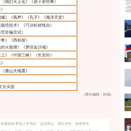
》
《我们天上见》
《孩子那些事》
亭》
围城》
《风声》
《孔子》
《海洋天堂》
花栽培技术》《巧治松材线虫》
防范诈骗尝试》
传奇》
《西柏坡》
镇的火狐狸》《梦回金沙城》
至上》《中国三峡》《长安街》
达》
》
《唐山大地震》
艾合买提
(责任编辑：刘强)