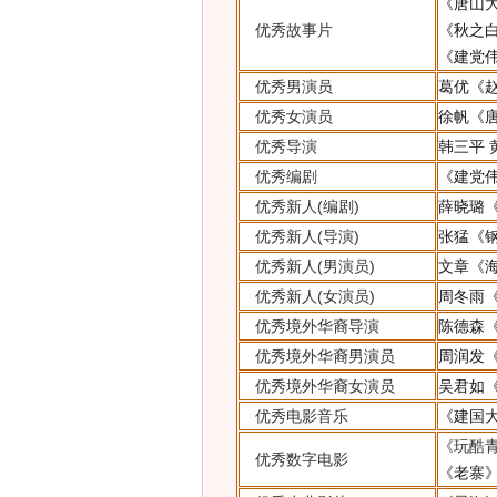
《唐山
优秀故事片
《秋之
《建党
优秀男演员
葛优
《
优秀女演员
徐帆
《
优秀导演
韩三平
优秀编剧
《建党
优秀新人(编剧)
薛晓璐
优秀新人(导演)
张猛
《
优秀新人(男演员)
文章
《
优秀新人(女演员)
周冬雨
优秀境外华裔导演
陈德森
优秀境外华裔男演员
周润发
优秀境外华裔女演员
吴君如
优秀电影音乐
《建国
《玩酷
优秀数字电影
《老寨