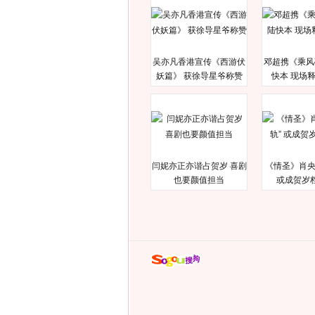
吴亦凡香港宣传《西游伏
邓超携《乘风
妖篇》 获徐导星爷称赞
快本 现场
闫妮亦正亦谐占贺岁 喜剧
《情圣》肖央
也要颜值担当
或成贺岁