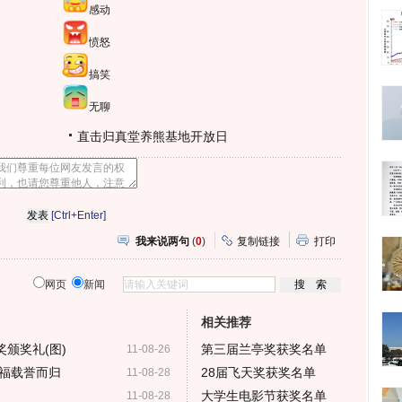
感动
愤怒
搞笑
无聊
直击归真堂养熊基地开放日
[Ctrl+Enter]
我来说两句
(
0
)
复制链接
打印
网页
新闻
相关推荐
奖颁奖礼(图)
第三届兰亭奖获奖名单
11-08-26
福载誉而归
28届飞天奖获奖名单
11-08-28
大学生电影节获奖名单
11-08-28