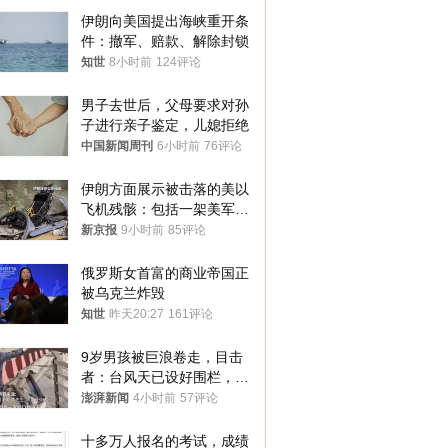
伊朗向美国提出海峡重开条
件：撤军、赔款、解除封锁
知世
8小时前
124评论
男子去世后，父母要求对孙
子进行亲子鉴定，儿媳拒绝
中国新闻周刊
6小时前
76评论
伊朗方面展示被击落的美以
飞机残骸：包括一架美军F-
15战斗机残骸以及多架无人
新京报
9小时前
85评论
机等
俄罗斯女首富的商业帝国正
被乌克兰炸毁
知世
昨天20:27
161评论
9岁男孩被巨浪卷走，目击
者：台风天已设好围栏，一
家四口翻入时保安曾喊话劝
澎湃新闻
4小时前
57评论
阻
十多万人报名的考试，成绩