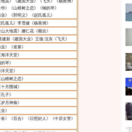
大地震》
《建国大业》
《飞天》
《杨善洲》
白华》
《山楂树之恋》
《钢的琴》
伟业》
《郭明义》
《赵氏孤儿》
赵氏孤儿》
李雪健
《杨善洲》
唐山大地震》
娜仁花
《额吉》
黄建新
《建国大业》
王珈
沈东
《飞天》
伟业》
《老寨》
《海洋天堂》
钢的琴》
海洋天堂》
《山楂树之恋》
《十月围城》
《孔子》
《岁月神偷》
大业》
青春》
《百合》
《
日照好人
》《中原女警》
》