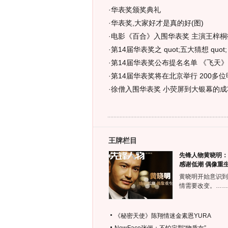
·
华表奖颁奖典礼
·
华表奖,大家好才是真的好(图)
·
电影《百合》入围华表奖 主演王梓桐
·
第14届华表奖之 quot;五大猜想 quot
·
第14届华表奖公布提名名单 《飞天
·
第14届华表奖将在北京举行 200多
·
徐僧入围华表奖 小荧屏到大银幕的成功
王牌栏目
先锋人物黄晓明：
感谢低潮 偶像重
黄晓明开始意识到
情需要改变。……
《秘密天使》陈翔情迷金素恩YURA