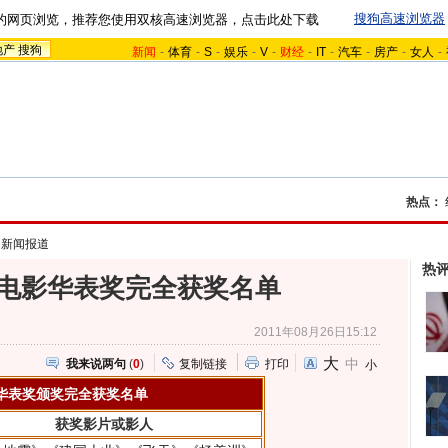
搜狗高速浏览器
的网页浏览，推荐您使用双核高速浏览器，点击此处下载
地产
搜狗
新闻
-
体育
-
S
-
娱乐
-
V
-
财经
-
IT
-
汽车
-
房产
-
女人
-
热点：
>
新闻报道
热
国电影华表奖完全获奖名单
2011年08月26日15:12
大
中
我来说两句
(
0
)
复制链接
打印
小
华表奖颁奖完全获奖名单
获奖影片或影人