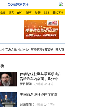
QQ高速浏览器
视频
-
播客
-
邮件
-
博客
-
微博
-
BBS
-
我说两句
红牛音乐之旅
金立特约搜狐视频年度盛典
男人帮
评榜
伊朗总统被曝与最高领袖在
昏暗汽车内会面，几分钟里
只能靠声音交谈难辨真假
极目新闻
3小时前
45评论
美国前总统拜登癌症扩散
封面新闻
9小时前
144评论