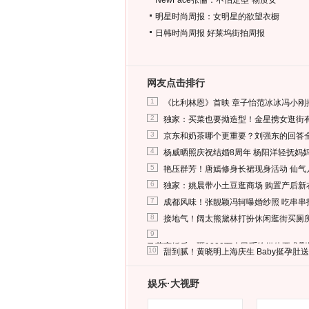
NewFace张俪：不怕定型“物质女”
明星时尚周报：女明星的欲望衣橱
日韩时尚周报
好莱坞街拍周报
网友点击排行
1
《比利林恩》首映 章子怡范冰冰冯小刚
2
独家：买菜也要拗造型！金星携女逛街
3
京东和奶茶哪个更重要？刘强东的回答
4
杨威晒照庆祝结婚8周年 杨阳洋轻抚妈
5
艳压群芳！唐嫣修身长裙现身活动 仙气
6
独家：姚晨带小土豆逛商场 购置产后新
7
成都风味！张靓颖冯轲曝婚纱照 吃串串
8
接地气！阔太熊黛林打扮休闲逛街买厕
9
马蓉离婚后，砸1000万人民币给媒体要求
10
甜到腻！黄晓明上海庆生 Baby挺孕肚
娱乐·大视野