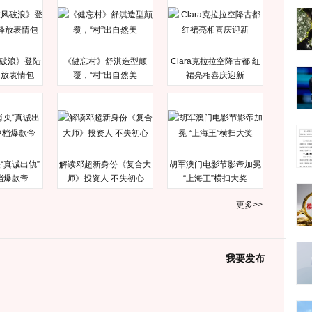
破浪》登陆
《健忘村》舒淇造型颠
Clara克拉拉空降古都 红
释放表情包
覆，“村”出自然美
裙亮相喜庆迎新
“真诚出轨”
解读邓超新身份《复合大
胡军澳门电影节影帝加冕
档爆款帝
师》投资人 不失初心
“上海王”横扫大奖
更多>>
我要发布