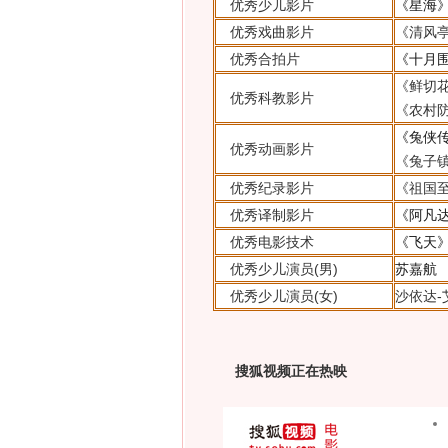
优秀少儿影片
《星海
优秀戏曲影片
《清风
优秀合拍片
《十月
《鲜切
优秀科教影片
《农村
《兔侠
优秀动画影片
《兔子
优秀纪录影片
《祖国
优秀译制影片
《阿凡
优秀电影技术
《飞天
优秀少儿演员(男)
苏嘉航
优秀少儿演员(女)
沙依达-
搜狐视频正在热映