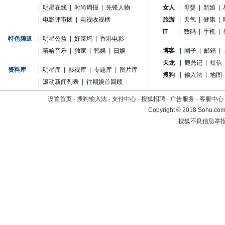
|
明星在线
|
时尚周报
|
先锋人物
女人
|
母婴
|
新娘
|
|
电影评审团
|
电视收视榜
旅游
|
天气
|
健康
|
IT
|
数码
|
手机
|
特色频道
|
明星公益
|
好莱坞
|
香港电影
|
嘻哈音乐
|
独家
|
韩娱
|
日娱
博客
|
圈子
|
邮箱
|
天龙
|
鹿鼎记
|
短信
资料库
|
明星库
|
影视库
|
专题库
|
图片库
搜狗
|
输入法
|
地图
|
滚动新闻列表
|
往期娱首回顾
设置首页
-
搜狗输入法
-
支付中心
-
搜狐招聘
-
广告服务
-
客服中心
Copyright
©
2018 Sohu.com 
搜狐不良信息举