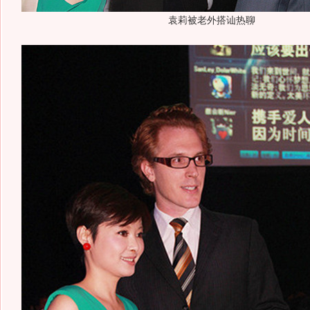
袁莉被老外搭讪热聊