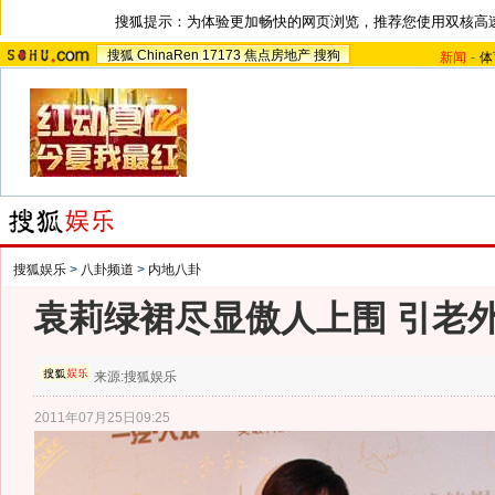
搜狐提示：为体验更加畅快的网页浏览，推荐您使用双核高
搜狐
ChinaRen
17173
焦点房地产
搜狗
新闻
-
体
搜狐娱乐
>
八卦频道
>
内地八卦
袁莉绿裙尽显傲人上围 引老
来源:
搜狐娱乐
2011年07月25日09:25