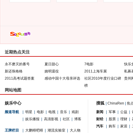
近期热点关注
永不磨灭的番号
夏日甜心
7电影
快乐
新还珠格格
姚明退役
2011上海车展
私募
2011高考试题答案
感动中国十大母亲评选
社区2010年度行业口碑
贵州
榜
网站地图
娱乐中心
搜狐
|
ChinaRen
|
焦
频道导航
|
明星
|
电影
|
电视
|
音乐
|
戏剧
新闻
|
军事
|
公益
|
|
娱乐播报
|
高清影视
|
社区
|
博客
财经
|
股票
|
理财
|
汽车
|
购车
|
家居
|
王牌栏目
|
大鹏嘚吧嘚
|
潮流实验室
|
大人物