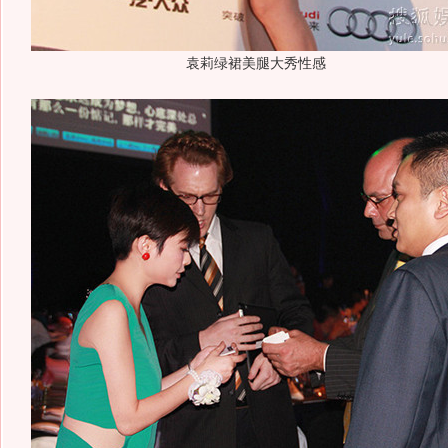
袁莉绿裙美腿大秀性感