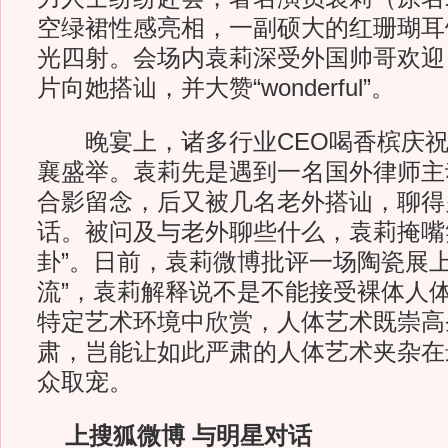
空绿裙性感亮相，一副硕大的红珊瑚耳
光四射。会场内袁莉深受外国帅哥欢迎
片向她搭讪，并大赞“wonderful”。
晚宴上，诸多行业CEO喝香槟庆祝
襄盛举。袁莉先是遇到一名国外律师主
合影留念，后又被几名老外搭讪，聊得
话。被问及与老外聊些什么，袁莉掩嘴
卦”。日前，袁莉微博批评一场陶瓷展上
流”，袁莉解释说不是不能接受裸体人
特定艺术环境中欣赏，人体艺术既崇高
肃，岂能让如此严肃的人体艺术夹杂在
众取宠。
上搜狐微博 与明星对话