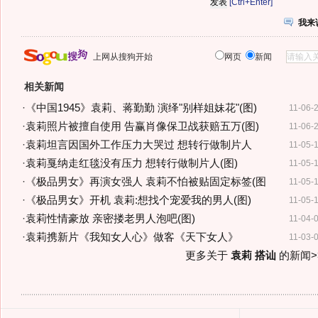
[Ctrl+Enter]
我来
上网从搜狗开始
网页
新闻
相关新闻
·
《中国1945》袁莉、蒋勤勤 演绎"别样姐妹花"(图)
11-06-
·
袁莉照片被擅自使用 告赢肖像保卫战获赔五万(图)
11-06-
·
袁莉坦言因国外工作压力大哭过 想转行做制片人
11-05-
·
袁莉戛纳走红毯没有压力 想转行做制片人(图)
11-05-
·
《极品男女》再演女强人 袁莉不怕被贴固定标签(图
11-05-
·
《极品男女》开机 袁莉:想找个宠爱我的男人(图)
11-05-
·
袁莉性情豪放 亲密搂老男人泡吧(图)
11-04-
·
袁莉携新片《我知女人心》做客《天下女人》
11-03-
更多关于
袁莉 搭讪
的新闻>