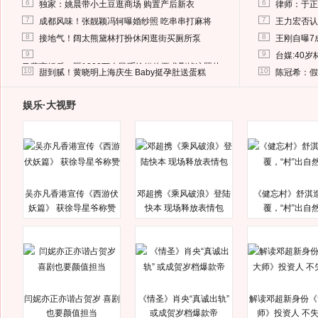
6
6
独家：姚晨带小土豆逛商场 购置产后新衣
律师：于正
7
7
成都风味！张靓颖冯轲曝婚纱照 吃串串打麻将
王力宏否认
8
8
接地气！阔太熊黛林打扮休闲逛街买厕所泵
王刚自曝7
9
9
台媒:40
马蓉离婚后，砸1000万人民币给媒体要求删掉这照片
10
10
甜到腻！黄晓明上海庆生 Baby挺孕肚送蛋糕
陈冠希：假
娱乐·大视野
吴亦凡香港宣传《西游伏
邓超携《乘风破浪》登陆
《健忘村》舒淇
妖篇》 获徐导星爷称赞
快本 现场释放表情包
覆，“村”出自
闫妮亦正亦谐占贺岁 喜剧
《情圣》肖央“真诚出轨”
解读邓超新身份《
也要颜值担当
或成贺岁档爆款帝
师》投资人 不