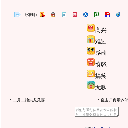
分享到：
高兴
难过
感动
愤怒
搞笑
无聊
二月二抬头龙见喜
直击归真堂养