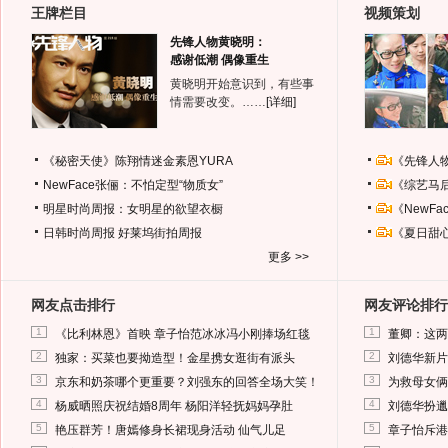
王牌栏目
视频策划
先锋人物黄晓明：
感谢低潮 偶像重生
黄晓明开始意识到，有些事
情需要改变。……
[详细]
《秘密天使》陈翔情迷金素恩YURA
《先锋人
NewFace张俪：不怕定型“物质女”
《综艺马
明星时尚周报：女明星的欲望衣橱
《NewF
日韩时尚周报
好莱坞街拍周报
《夏日甜
更多 >>
网友点击排行
网友评论排行
1
1
《比利林恩》首映 章子怡范冰冰冯小刚捧场红毯
董卿：这两
2
2
独家：买菜也要拗造型！金星携女逛街有派头
刘德华新片
3
3
京东和奶茶哪个更重要？刘强东的回答全场大笑！
为救母女俩
4
4
杨威晒照庆祝结婚8周年 杨阳洋轻抚妈妈孕肚
刘德华扮邋
5
5
艳压群芳！唐嫣修身长裙现身活动 仙气儿足
章子怡斥港