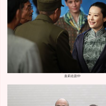
袁莉在剧中