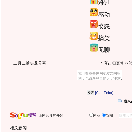
难过
感动
愤怒
搞笑
无聊
二月二抬头龙见喜
直击归真堂养
[Ctrl+Enter]
我来
上网从搜狗开始
网页
新闻
相关新闻