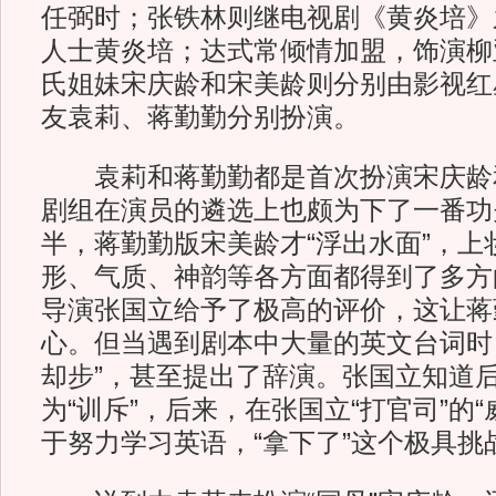
任弼时；张铁林则继电视剧《黄炎培》
人士黄炎培；达式常倾情加盟，饰演柳
氏姐妹宋庆龄和宋美龄则分别由影视红
友袁莉、蒋勤勤分别扮演。
袁莉和蒋勤勤都是首次扮演宋庆龄
剧组在演员的遴选上也颇为下了一番功
半，蒋勤勤版宋美龄才“浮出水面”，上
形、气质、神韵等各方面都得到了多方
导演张国立给予了极高的评价，这让蒋
心。但当遇到剧本中大量的英文台词时
却步”，甚至提出了辞演。张国立知道
为“训斥”，后来，在张国立“打官司”的
于努力学习英语，“拿下了”这个极具挑