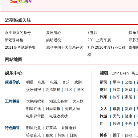
近期热点关注
永不磨灭的番号
夏日甜心
7电影
快乐
新还珠格格
姚明退役
2011上海车展
私募
2011高考试题答案
感动中国十大母亲评选
社区2010年度行业口碑
贵州
榜
网站地图
娱乐中心
搜狐
|
ChinaRen
|
焦
频道导航
|
明星
|
电影
|
电视
|
音乐
|
戏剧
新闻
|
军事
|
公益
|
|
娱乐播报
|
高清影视
|
社区
|
博客
财经
|
股票
|
理财
|
汽车
|
购车
|
家居
|
王牌栏目
|
大鹏嘚吧嘚
|
潮流实验室
|
大人物
|
明星在线
|
时尚周报
|
先锋人物
女人
|
母婴
|
新娘
|
|
电影评审团
|
电视收视榜
旅游
|
天气
|
健康
|
IT
|
数码
|
手机
|
特色频道
|
明星公益
|
好莱坞
|
香港电影
|
嘻哈音乐
|
独家
|
韩娱
|
日娱
博客
|
圈子
|
邮箱
|