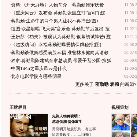
·
资料:《开天辟地》人物简介—蒋勤勤饰宋庆龄
11-06-
·
《重庆风云》发布会 蒋勤勤张国立打"官司"(图)
11-06-
·
蒋勤勤:生命中的两个男人让我不再拧巴(图)
11-06-
·
组图:众星献唱"飞天奖"音乐会 蒋勤勤节后复出-搜.
11-02-
·
王妍苏《功夫》被误认为蒋勤勤 银幕初试锋芒(图)
10-11-
·
《超级访问》幸福蒋勤勤曝爱情保鲜秘招(图)
10-08-
·
蒋勤勤谈做妈感受满脸幸福 准爸林永健向其请教
10-07-
·
独家:蒋勤勤陈建斌全家总动员 带爱子逛公园-搜狐.
10-06-
·
中国1945之重庆风云是什么
11-06-
·
北京电影学院有哪些明星
09-02-
更多关于
蒋勤勤 袁莉
的新闻>
王牌栏目
视频策划
先锋人物黄晓明：
感谢低潮 偶像重生
黄晓明开始意识到，有些事
情需要改变。……
[详细]