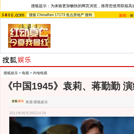
搜狐提示：为体验更加畅快的网页浏览，推荐您使用双核高
搜狐
ChinaRen
17173
焦点房地产
搜狗
新闻
-
体
搜狐娱乐
>
电视
>
内地电视
《中国1945》袁莉、蒋勤勤 演
来源:
搜狐娱乐
2011年06月28日14:34