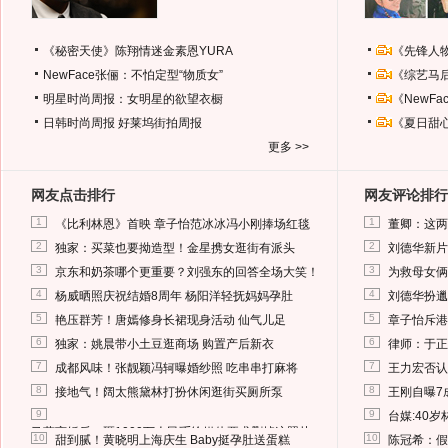
《秘密天使》陈翔情迷金素恩YURA
《先锋人
NewFace张俪：不怕定型“物质女”
《综艺马
明星时尚周报：女明星的欲望衣橱
《NewF
日韩时尚周报
好莱坞街拍周报
《夏日甜
更多 >>
网友点击排行
网友评论排行
1
1
《比利林恩》首映 章子怡范冰冰冯小刚捧场红毯
董卿：这两
2
2
独家：买菜也要拗造型！金星携女逛街有派头
刘德华新片
3
3
京东和奶茶哪个更重要？刘强东的回答全场大笑！
为救母女俩
4
4
杨威晒照庆祝结婚8周年 杨阳洋轻抚妈妈孕肚
刘德华扮邋
5
5
艳压群芳！唐嫣修身长裙现身活动 仙气儿足
章子怡斥港
6
6
独家：姚晨带小土豆逛商场 购置产后新衣
律师：于正
7
7
成都风味！张靓颖冯轲曝婚纱照 吃串串打麻将
王力宏否认
8
8
接地气！阔太熊黛林打扮休闲逛街买厕所泵
王刚自曝7
9
9
台媒:40
马蓉离婚后，砸1000万人民币给媒体要求删掉这照片
10
10
甜到腻！黄晓明上海庆生 Baby挺孕肚送蛋糕
陈冠希：假