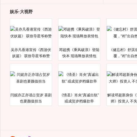
娱乐·大视野
吴亦凡香港宣传《西游伏
邓超携《乘风破浪》登陆
《健忘村》舒淇
妖篇》 获徐导星爷称赞
快本 现场释放表情包
覆，“村”出自
闫妮亦正亦谐占贺岁 喜剧
《情圣》肖央“真诚出轨”
解读邓超新身份《
也要颜值担当
或成贺岁档爆款帝
师》投资人 不