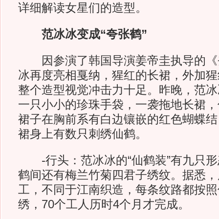
详细解读女星们的造型。
范冰冰变成“夸张鹤”
因参演了韩国导演姜帝圭执导的《
冰再度亮相戛纳，猩红的长裙，外加猩
整个造型视觉冲击力十足。昨晚，范冰
一只小小的珍珠手袋，一袭拖地长裙，
裙子在胸前系有白边镶嵌的红色蝴蝶结
裙身上有数只刺绣仙鹤。
-行头：范冰冰的“仙鹤装”有九只形
鹤间还有梅兰竹菊四君子绣纹。据悉，
工，不同于江南织造，每条纹路都按照
绣，70个工人历时4个月才完成。