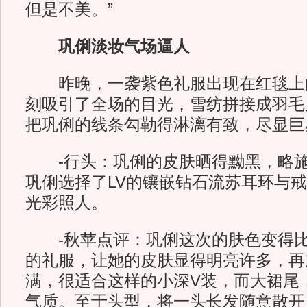
但是不美。”
巩俐淡妆气场逼人
昨晚，一袭紫色礼服出现在红毯上
刻吸引了全场的目光，雪纺拼接成羽毛
把巩俐的线条勾勒得淋漓有致，尽显巨
-行头：巩俐的皮肤晒得黝黑，略施
巩俐选择了LV的镶嵌钻石流苏耳环与
光彩照人。
-秋苹点评：巩俐这次的肤色变得比
的礼服，让她的皮肤显得明亮许多，再
满，很适合这样的小深V装，而大裙尾
气质。至于头型，将一头长发随意散开