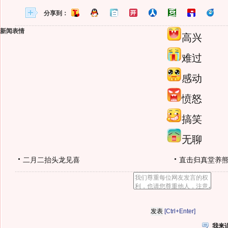
分享到：
新闻表情
高兴
难过
感动
愤怒
搞笑
无聊
二月二抬头龙见喜
直击归真堂养
[Ctrl+Enter]
我来