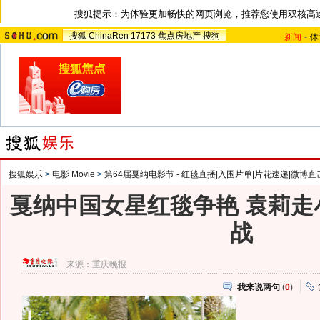
搜狐提示：为体验更加畅快的网页浏览，推荐您使用双核高
搜狐
ChinaRen
17173
焦点房地产
搜狗
新闻
-
体
搜狐娱乐
>
电影 Movie
>
第64届戛纳电影节 - 红毯直播|入围片单|片花速递|微博直
戛纳中国女星红毯争艳 袁莉走
战
来源：
重庆晚报
我来说两句
(
0
)