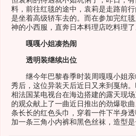
但袁莉的待遇就不如巩俐了，昨日，有
料，前往红毯的途中，袁莉是走路前行
是坐着高级轿车去的。而在参加完红毯
神的小西服，直奔日本料理店吃料理了
嘎嘎小姐凑热闹
透明装继续出位
继今年巴黎春季时装周嘎嘎小姐亲
秀后，这位异装天后近日又来到戛纳。
相法国某电视台在海边搭建的露天现场
的观众献上了一曲近日推出的劲爆歌曲
条长长的红色头巾，穿着一件下半身透
加一条三角小内裤和黑色丝袜，造型是