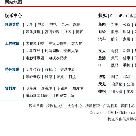
网站地图
娱乐中心
搜狐
|
ChinaRen
|
焦
频道导航
|
明星
|
电影
|
电视
|
音乐
|
戏剧
新闻
|
军事
|
公益
|
|
娱乐播报
|
高清影视
|
社区
|
博客
财经
|
股票
|
理财
|
汽车
|
购车
|
家居
|
王牌栏目
|
大鹏嘚吧嘚
|
潮流实验室
|
大人物
|
明星在线
|
时尚周报
|
先锋人物
女人
|
母婴
|
新娘
|
|
电影评审团
|
电视收视榜
旅游
|
天气
|
健康
|
IT
|
数码
|
手机
|
特色频道
|
明星公益
|
好莱坞
|
香港电影
|
嘻哈音乐
|
独家
|
韩娱
|
日娱
博客
|
圈子
|
邮箱
|
天龙
|
鹿鼎记
|
短信
资料库
|
明星库
|
影视库
|
专题库
|
图片库
搜狗
|
输入法
|
地图
|
滚动新闻列表
|
往期娱首回顾
设置首页
-
搜狗输入法
-
支付中心
-
搜狐招聘
-
广告服务
-
客服中心
Copyright
©
2018 Sohu.com 
搜狐不良信息举