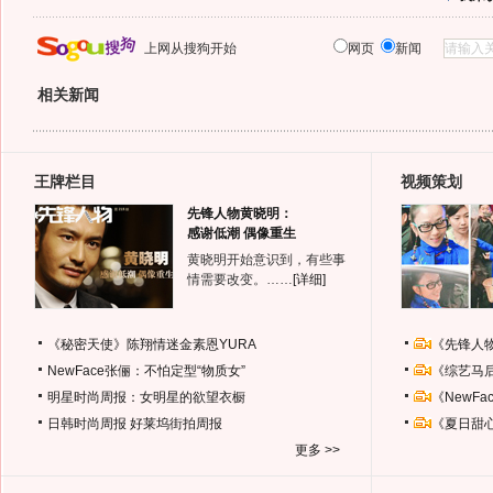
上网从搜狗开始
网页
新闻
相关新闻
王牌栏目
视频策划
先锋人物黄晓明：
感谢低潮 偶像重生
黄晓明开始意识到，有些事
情需要改变。……
[详细]
《秘密天使》陈翔情迷金素恩YURA
《先锋人
NewFace张俪：不怕定型“物质女”
《综艺马
明星时尚周报：女明星的欲望衣橱
《NewF
日韩时尚周报
好莱坞街拍周报
《夏日甜
更多 >>