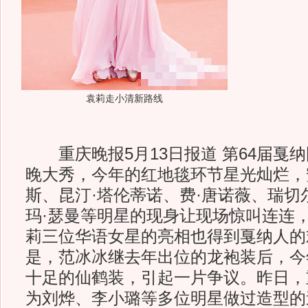
袁莉走小清新路线
重庆晚报5月13日报道 第64届戛
晚大秀，今年的红地毯环节星光灿烂，
斯、昆汀·塔伦蒂诺、费·唐诺薇、瑞切
玛·瑟曼等明星的现身让现场惊叫连连
莉三位华语女星的亮相也得到戛纳人的
是，范冰冰继去年出位的龙袍装后，今
十足的仙鹤装，引起一片争议。昨日，
为刘烨、李小璐等多位明星做过造型的