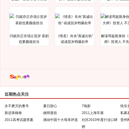
闫妮亦正亦谐占贺岁 喜剧
《情圣》肖央“真诚出轨”
解读邓超新身份《
也要颜值担当
或成贺岁档爆款帝
师》投资人 不
近期热点关注
永不磨灭的番号
夏日甜心
7电影
快乐
新还珠格格
姚明退役
2011上海车展
私募
2011高考试题答案
感动中国十大母亲评选
社区2010年度行业口碑
贵州
榜