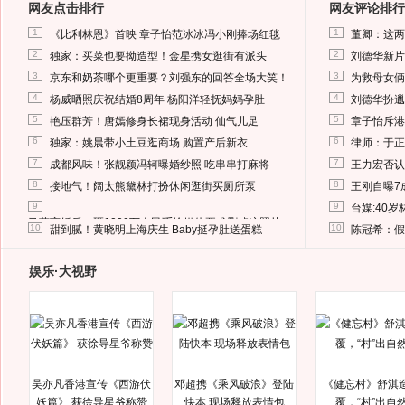
网友点击排行
网友评论排行
1
1
《比利林恩》首映 章子怡范冰冰冯小刚捧场红毯
董卿：这两
2
2
独家：买菜也要拗造型！金星携女逛街有派头
刘德华新片
3
3
京东和奶茶哪个更重要？刘强东的回答全场大笑！
为救母女俩
4
4
杨威晒照庆祝结婚8周年 杨阳洋轻抚妈妈孕肚
刘德华扮邋
5
5
艳压群芳！唐嫣修身长裙现身活动 仙气儿足
章子怡斥港
6
6
独家：姚晨带小土豆逛商场 购置产后新衣
律师：于正
7
7
成都风味！张靓颖冯轲曝婚纱照 吃串串打麻将
王力宏否认
8
8
接地气！阔太熊黛林打扮休闲逛街买厕所泵
王刚自曝7
9
9
台媒:40
马蓉离婚后，砸1000万人民币给媒体要求删掉这照片
10
10
甜到腻！黄晓明上海庆生 Baby挺孕肚送蛋糕
陈冠希：假
娱乐·大视野
吴亦凡香港宣传《西游伏
邓超携《乘风破浪》登陆
《健忘村》舒淇
妖篇》 获徐导星爷称赞
快本 现场释放表情包
覆，“村”出自