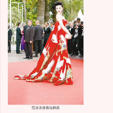
范冰冰身着仙鹤装