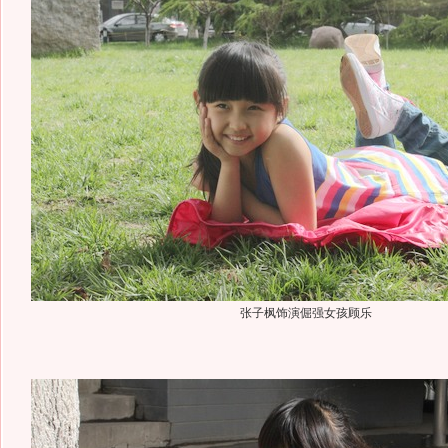
张子枫饰演倔强女孩顾乐