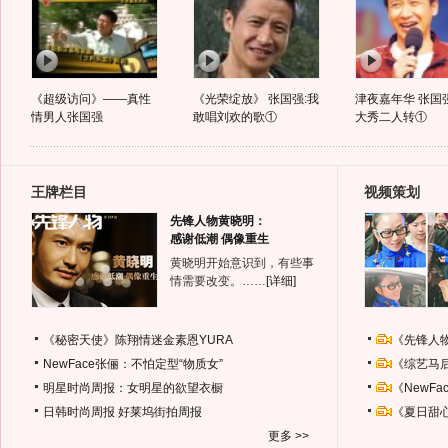
《超级访问》——真性
《光荣绽放》 张国强:我
津夜嘉年华 张国
情男人张国强
敢唱刘欢的歌①
大秀二人转①
王牌栏目
视频策划
先锋人物黄晓明：
感谢低潮 偶像重生
黄晓明开始意识到，有些事
情需要改变。……
[详细]
《秘密天使》陈翔情迷金素恩YURA
《先锋人
NewFace张俪：不怕定型“物质女”
《综艺马
明星时尚周报：女明星的欲望衣橱
《NewF
日韩时尚周报
好莱坞街拍周报
《夏日甜
更多 >>