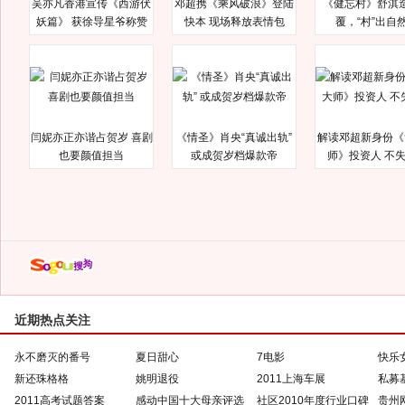
吴亦凡香港宣传《西游伏
邓超携《乘风破浪》登陆
《健忘村》舒淇
妖篇》 获徐导星爷称赞
快本 现场释放表情包
覆，“村”出自
闫妮亦正亦谐占贺岁 喜剧
《情圣》肖央“真诚出轨”
解读邓超新身份《
也要颜值担当
或成贺岁档爆款帝
师》投资人 不
近期热点关注
永不磨灭的番号
夏日甜心
7电影
快乐
新还珠格格
姚明退役
2011上海车展
私募
2011高考试题答案
感动中国十大母亲评选
社区2010年度行业口碑
贵州