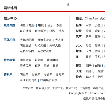
榜
网站地图
娱乐中心
搜狐
|
ChinaRen
|
焦
频道导航
|
明星
|
电影
|
电视
|
音乐
|
戏剧
新闻
|
军事
|
公益
|
|
娱乐播报
|
高清影视
|
社区
|
博客
财经
|
股票
|
理财
|
汽车
|
购车
|
家居
|
王牌栏目
|
大鹏嘚吧嘚
|
潮流实验室
|
大人物
|
明星在线
|
时尚周报
|
先锋人物
女人
|
母婴
|
新娘
|
|
电影评审团
|
电视收视榜
旅游
|
天气
|
健康
|
IT
|
数码
|
手机
|
特色频道
|
明星公益
|
好莱坞
|
香港电影
|
嘻哈音乐
|
独家
|
韩娱
|
日娱
博客
|
圈子
|
邮箱
|
天龙
|
鹿鼎记
|
短信
资料库
|
明星库
|
影视库
|
专题库
|
图片库
搜狗
|
输入法
|
地图
|
滚动新闻列表
|
往期娱首回顾
设置首页
-
搜狗输入法
-
支付中心
-
搜狐招聘
-
广告服务
-
客服中心
Copyright
©
2018 Sohu.com 
搜狐不良信息举