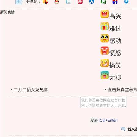
分享到：
新闻表情
高兴
难过
感动
愤怒
搞笑
无聊
二月二抬头龙见喜
直击归真堂养
[Ctrl+Enter]
我来