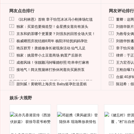
网友点击排行
网友评论排行
1
1
《比利林恩》首映 章子怡范冰冰冯小刚捧场红毯
董卿：这两
2
2
独家：买菜也要拗造型！金星携女逛街有派头
刘德华新片
3
3
京东和奶茶哪个更重要？刘强东的回答全场大笑！
为救母女俩
4
4
杨威晒照庆祝结婚8周年 杨阳洋轻抚妈妈孕肚
刘德华扮邋
5
5
艳压群芳！唐嫣修身长裙现身活动 仙气儿足
章子怡斥港
6
6
独家：姚晨带小土豆逛商场 购置产后新衣
律师：于正
7
7
成都风味！张靓颖冯轲曝婚纱照 吃串串打麻将
王力宏否认
8
8
接地气！阔太熊黛林打扮休闲逛街买厕所泵
王刚自曝7
9
9
台媒:40
马蓉离婚后，砸1000万人民币给媒体要求删掉这照片
10
10
甜到腻！黄晓明上海庆生 Baby挺孕肚送蛋糕
陈冠希：假
娱乐·大视野