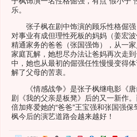
子枫饰演一名性格倔强，有点“假小子”
乐。
张子枫在剧中饰演的顾乐性格倔强
对事业有成但理性死板的妈妈（姜宏波
精通家务的爸爸（张国强饰），从一家
家庭瓦解，她想尽办法让爸妈再次走到
中，她也从最初的倔强任性慢慢变得体
解了父母的苦衷。
《情感战争》是张子枫继电影《唐
剧《我的父亲是板凳》后的又一新作。
倍加疼爱她的“爸爸”王宝强和张国强保
枫今后的演艺道路会越来越好！