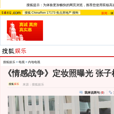
搜狐提示：为体验更加畅快的网页浏览，推荐您使用双核高
搜狐
ChinaRen
17173
焦点房地产
搜狗
新闻
-
体
搜狐娱乐
>
电视
>
内地电视
《情感战争》定妆照曝光 张子
来源：
搜狐娱乐
我来说两句
(
0
)