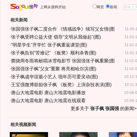
上网从搜狗开始
网页
新闻
相关新闻
·
张国强张子枫二度合作 《情感战争》续写父女情(图
11-05-
·
张子枫受聘公益大使 倡导"文明从我做起"(图)
11-03-
·
"明星学生"开学忙 张子枫重返课堂(图)
11-02-
·
张子枫告别"苦难记" 《板凳》顺利杀青(图)
11-01-
·
窦骁周冬雨将献唱冰雪电影节 张国强张子枫重聚(图
11-01-
·
张国强张子枫"父女"重聚 将亮相哈尔滨(图)
11-01-
·
张子枫成华谊最小艺人 现年历可爱灵动(图)
10-12-
·
王宝强微博鼓励张子枫 《板凳》上演杂技表演(图)
10-11-
·
唐山大地震电影 唐山大地震电影播放
10-08-
·
唐山大地震电影 唐山大地震在线观看
10-09-
更多关于
张子枫 张国强
的新闻>
相关视频新闻