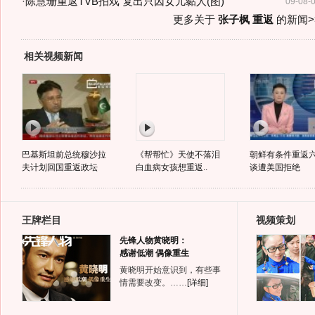
·
陈慧珊重返TVB拍戏 复出只因女儿黏人(图)
09-08-
更多关于
张子枫 重返
的新闻>
相关视频新闻
巴基斯坦前总统穆沙拉
《帮帮忙》天使不落泪
朝鲜有条件重返
夫计划回国重返政坛
白血病女孩想重返..
谈遭美国拒绝
王牌栏目
视频策划
先锋人物黄晓明：
感谢低潮 偶像重生
黄晓明开始意识到，有些事
情需要改变。……
[详细]