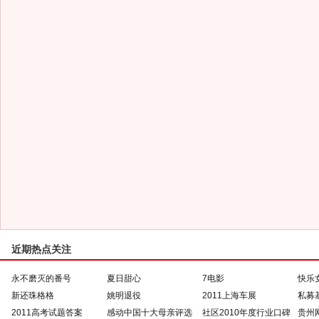
近期热点关注
永不磨灭的番号
夏日甜心
7电影
快乐
新还珠格格
姚明退役
2011上海车展
私募
2011高考试题答案
感动中国十大母亲评选
社区2010年度行业口碑
贵州