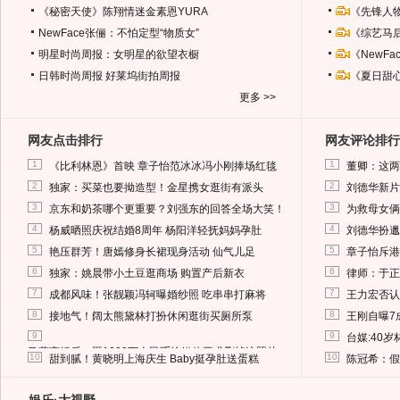
《秘密天使》陈翔情迷金素恩YURA
《先锋人
NewFace张俪：不怕定型“物质女”
《综艺马
明星时尚周报：女明星的欲望衣橱
《NewF
日韩时尚周报
好莱坞街拍周报
《夏日甜
更多 >>
网友点击排行
网友评论排行
1
1
《比利林恩》首映 章子怡范冰冰冯小刚捧场红毯
董卿：这两
2
2
独家：买菜也要拗造型！金星携女逛街有派头
刘德华新片
3
3
京东和奶茶哪个更重要？刘强东的回答全场大笑！
为救母女俩
4
4
杨威晒照庆祝结婚8周年 杨阳洋轻抚妈妈孕肚
刘德华扮邋
5
5
艳压群芳！唐嫣修身长裙现身活动 仙气儿足
章子怡斥港
6
6
独家：姚晨带小土豆逛商场 购置产后新衣
律师：于正
7
7
成都风味！张靓颖冯轲曝婚纱照 吃串串打麻将
王力宏否认
8
8
接地气！阔太熊黛林打扮休闲逛街买厕所泵
王刚自曝7
9
9
台媒:40
马蓉离婚后，砸1000万人民币给媒体要求删掉这照片
10
10
甜到腻！黄晓明上海庆生 Baby挺孕肚送蛋糕
陈冠希：假