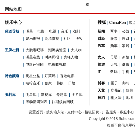
榜
网站地图
娱乐中心
搜狐
|
ChinaRen
|
焦
频道导航
|
明星
|
电影
|
电视
|
音乐
|
戏剧
新闻
|
军事
|
公益
|
|
娱乐播报
|
高清影视
|
社区
|
博客
财经
|
股票
|
理财
|
汽车
|
购车
|
家居
|
王牌栏目
|
大鹏嘚吧嘚
|
潮流实验室
|
大人物
|
明星在线
|
时尚周报
|
先锋人物
女人
|
母婴
|
新娘
|
|
电影评审团
|
电视收视榜
旅游
|
天气
|
健康
|
IT
|
数码
|
手机
|
特色频道
|
明星公益
|
好莱坞
|
香港电影
|
嘻哈音乐
|
独家
|
韩娱
|
日娱
博客
|
圈子
|
邮箱
|
天龙
|
鹿鼎记
|
短信
资料库
|
明星库
|
影视库
|
专题库
|
图片库
搜狗
|
输入法
|
地图
|
滚动新闻列表
|
往期娱首回顾
设置首页
-
搜狗输入法
-
支付中心
-
搜狐招聘
-
广告服务
-
客服中心
Copyright
©
2018 Sohu.com 
搜狐不良信息举