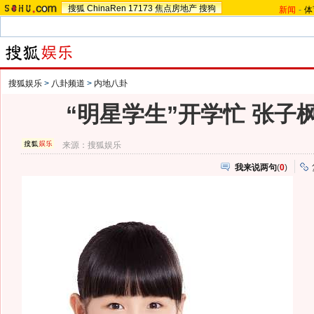
搜狐
ChinaRen
17173
焦点房地产
搜狗
新闻
-
体
搜狐娱乐
>
八卦频道
>
内地八卦
“明星学生”开学忙 张子
来源：
搜狐娱乐
我来说两句
(
0
)