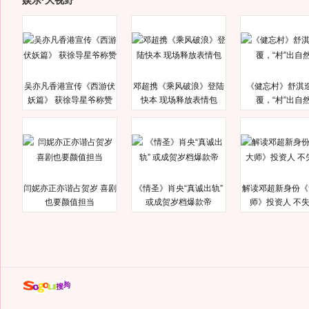
娱乐·大视野
吴亦凡香港宣传《西游伏
邓超携《乘风破浪》登陆
《健忘村》舒淇
妖篇》 获徐导星爷称赞
快本 现场释放表情包
覆，“村”出自
闫妮亦正亦谐占贺岁 喜剧
《情圣》肖央“真诚出轨”
解读邓超新身份《
也要颜值担当
或成贺岁档爆款帝
师》投资人 不