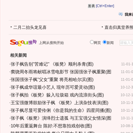
[Ctrl+Enter]
我来
二月二抬头龙见喜
直击归真堂养
上网从搜狗开始
网页
新闻
相关新闻
·
张子枫告别"苦难记" 《板凳》顺利杀青(图)
11-01-
·
窦骁周冬雨将献唱冰雪电影节 张国强张子枫重聚(图
11-01-
·
张国强张子枫"父女"重聚 将亮相哈尔滨(图)
11-01-
·
张子枫成华谊最小艺人 现年历可爱灵动(图)
10-12-
·
张子枫拍《板凳》躲入垃圾箱 戏内流浪街头(图)
10-12-
·
王宝强微博鼓励张子枫 《板凳》上演杂技表演(图)
10-11-
·
张子枫尽显可爱伶俐《你是我的生命》四星同播(图)
10-11-
·
张子枫《板凳》演绎烈士遗孤 与王宝强父女情深(图
10-11-
·
10年后重返舞台 陈好:不想靠拍戏创收(图)
10-08-