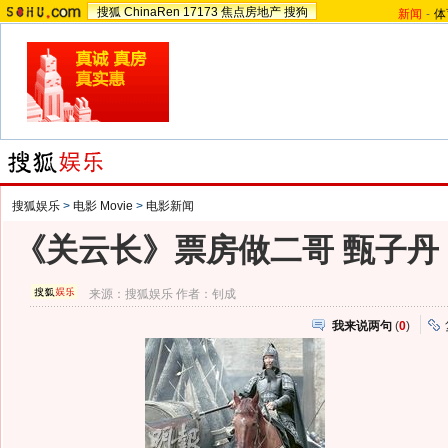
搜狐
ChinaRen
17173
焦点房地产
搜狗
新闻
-
体
搜狐娱乐
>
电影 Movie
>
电影新闻
《关云长》票房做二哥 甄子丹
来源：
搜狐娱乐
作者：钊成
我来说两句
(
0
)