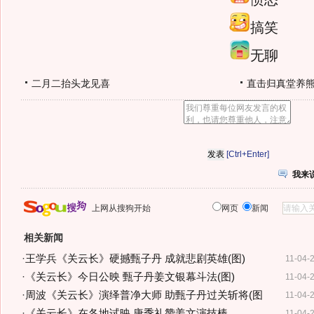
搞笑
无聊
二月二抬头龙见喜
直击归真堂养
[Ctrl+Enter]
我来
上网从搜狗开始
网页
新闻
相关新闻
·
王学兵《关云长》硬撼甄子丹 成就悲剧英雄(图)
11-04-
·
《关云长》今日公映 甄子丹姜文银幕斗法(图)
11-04-
·
周波《关云长》演绎普净大师 助甄子丹过关斩将(图
11-04-
·
《关云长》在各地试映 唐季礼赞姜文演技棒
11-04-