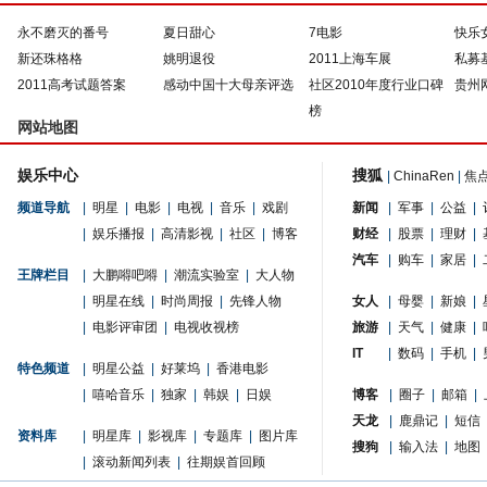
永不磨灭的番号
夏日甜心
7电影
快乐
新还珠格格
姚明退役
2011上海车展
私募
2011高考试题答案
感动中国十大母亲评选
社区2010年度行业口碑
贵州
榜
网站地图
娱乐中心
搜狐
|
ChinaRen
|
焦
频道导航
|
明星
|
电影
|
电视
|
音乐
|
戏剧
新闻
|
军事
|
公益
|
|
娱乐播报
|
高清影视
|
社区
|
博客
财经
|
股票
|
理财
|
汽车
|
购车
|
家居
|
王牌栏目
|
大鹏嘚吧嘚
|
潮流实验室
|
大人物
|
明星在线
|
时尚周报
|
先锋人物
女人
|
母婴
|
新娘
|
|
电影评审团
|
电视收视榜
旅游
|
天气
|
健康
|
IT
|
数码
|
手机
|
特色频道
|
明星公益
|
好莱坞
|
香港电影
|
嘻哈音乐
|
独家
|
韩娱
|
日娱
博客
|
圈子
|
邮箱
|
天龙
|
鹿鼎记
|
短信
资料库
|
明星库
|
影视库
|
专题库
|
图片库
搜狗
|
输入法
|
地图
|
滚动新闻列表
|
往期娱首回顾