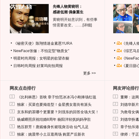
先锋人物黄晓明：
感谢低潮 偶像重生
黄晓明开始意识到，有些事
情需要改变。……
[详细]
《秘密天使》陈翔情迷金素恩YURA
《先锋人
NewFace张俪：不怕定型“物质女”
《综艺马
明星时尚周报：女明星的欲望衣橱
《NewF
日韩时尚周报
好莱坞街拍周报
《夏日甜
更多 >>
网友点击排行
网友评论排行
1
1
《比利林恩》首映 章子怡范冰冰冯小刚捧场红毯
董卿：这两
2
2
独家：买菜也要拗造型！金星携女逛街有派头
刘德华新片
3
3
京东和奶茶哪个更重要？刘强东的回答全场大笑！
为救母女俩
4
4
杨威晒照庆祝结婚8周年 杨阳洋轻抚妈妈孕肚
刘德华扮邋
5
5
艳压群芳！唐嫣修身长裙现身活动 仙气儿足
章子怡斥港
6
6
独家：姚晨带小土豆逛商场 购置产后新衣
律师：于正