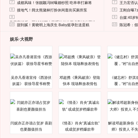
7
7
成都风味！张靓颖冯轲曝婚纱照 吃串串打麻将
王力宏否认
8
8
接地气！阔太熊黛林打扮休闲逛街买厕所泵
王刚自曝7
9
9
台媒:40
马蓉离婚后，砸1000万人民币给媒体要求删掉这照片
10
10
甜到腻！黄晓明上海庆生 Baby挺孕肚送蛋糕
陈冠希：假
娱乐·大视野
吴亦凡香港宣传《西游伏
邓超携《乘风破浪》登陆
《健忘村》舒淇
妖篇》 获徐导星爷称赞
快本 现场释放表情包
覆，“村”出自
闫妮亦正亦谐占贺岁 喜剧
《情圣》肖央“真诚出轨”
解读邓超新身份《
也要颜值担当
或成贺岁档爆款帝
师》投资人 不