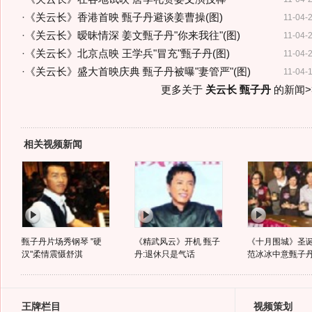
·
《关云长》香港首映 甄子丹避谈姜曹操(图)
11-04-
·
《关云长》暧昧情深 姜文甄子丹"你来我往"(图)
11-04-
·
《关云长》北京点映 王学兵"冒充"甄子丹(图)
11-04-
·
《关云长》盛大首映庆典 甄子丹被曝"妻管严"(图)
11-04-
更多关于
关云长 甄子丹
的新闻>
相关视频新闻
甄子丹片场秀钢琴 "硬
《精武风云》开机 甄子
《十月围城》圣
汉"柔情震慑舒淇
丹:退休只是气话
范冰冰中意甄子
王牌栏目
视频策划