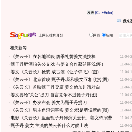
[Ctrl+Enter]
我来
上网从搜狗开始
网页
新闻
相关新闻
·
《关云长》在各地试映 唐季礼赞姜文演技棒
11-04-
·
甄子丹醉酒拍关公文戏 与姜文合作获益匪浅(图)
11-04-
·
姜文《关云长》抢戏 成古装《让子弹飞》(图)
11-04-
·
《关云长》北京首映 甄子丹:我和姜文互相欣赏(图)
11-04-
·
《关云长》首映甄子丹卖腐 姜文偷加川话对白
11-04-
·
姜文要给"关公"提刀 自言竞争不过甄子丹(图)
11-04-
·
《关云长》办发布会 姜文为甄子丹提刀
11-04-
·
《关云长》男主角澄词事实 姜文:都是剪辑惹的(图)
11-04-
·
电影《关云长》里面甑子丹饰演关云长、姜文饰演曹
11-04-
·
甄子丹 姜文 主演的关云长什么时候上映
11-04-