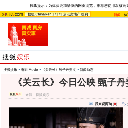
搜狐提示：为体验更加畅快的网页浏览，推荐您使用双核高
搜狐
ChinaRen
17173
焦点房地产
搜狗
新闻
-
体
搜狐娱乐
>
电影 Movie
>
《关云长》甄子丹姜文
>
新闻动态
《关云长》今日公映 甄子丹
来源：
搜狐娱乐
我来说两句
(
0
)