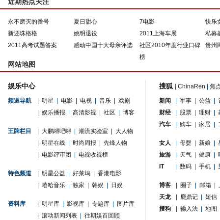
近期热点关注
永不磨灭的番号
夏日甜心
7电影
快乐
新还珠格格
姚明退役
2011上海车展
私募
2011高考试题答案
感动中国十大母亲评选
社区2010年度行业口碑
贵州
榜
网站地图
娱乐中心
搜狐
|
ChinaRen
|
焦
频道导航
|
明星
|
电影
|
电视
|
音乐
|
戏剧
新闻
|
军事
|
公益
|
|
娱乐播报
|
高清影视
|
社区
|
博客
财经
|
股票
|
理财
|
汽车
|
购车
|
家居
|
王牌栏目
|
大鹏嘚吧嘚
|
潮流实验室
|
大人物
|
明星在线
|
时尚周报
|
先锋人物
女人
|
母婴
|
新娘
|
|
电影评审团
|
电视收视榜
旅游
|
天气
|
健康
|
IT
|
数码
|
手机
|
特色频道
|
明星公益
|
好莱坞
|
香港电影
|
嘻哈音乐
|
独家
|
韩娱
|
日娱
博客
|
圈子
|
邮箱
|
天龙
|
鹿鼎记
|
短信
资料库
|
明星库
|
影视库
|
专题库
|
图片库
搜狗
|
输入法
|
地图
|
滚动新闻列表
|
往期娱首回顾