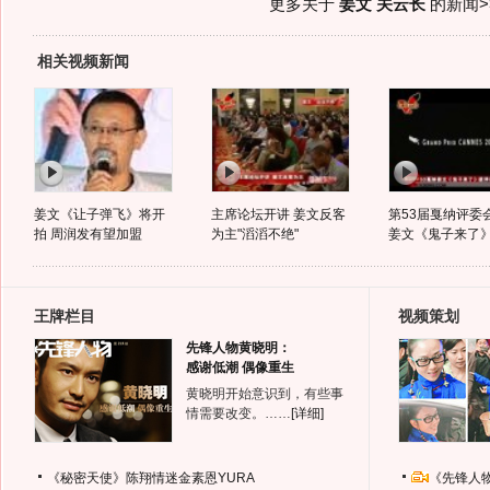
更多关于
姜文 关云长
的新闻>
相关视频新闻
姜文《让子弹飞》将开
主席论坛开讲 姜文反客
第53届戛纳评委
拍 周润发有望加盟
为主"滔滔不绝"
姜文《鬼子来了
王牌栏目
视频策划
先锋人物黄晓明：
感谢低潮 偶像重生
黄晓明开始意识到，有些事
情需要改变。……
[详细]
《秘密天使》陈翔情迷金素恩YURA
《先锋人