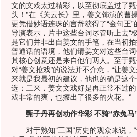
文的文戏太过精彩，以至彻底盖过了甄
头！”在《关云长》里，姜文饰演的曹操
更凭借妙语连珠的言辞获得了“金句王”
导演表示，片中这些台词尽管听上去“极
是它们并非出自姜文的手笔，在当初拍
普通话的语境，他们请姜文对这些台词
其核心创意还是来自他们两人。至于甄
对“姜文抢戏”的说法并不介意，“让姜
来就是我最初的建议，他也的确是这个
选；二来，姜文文戏好是再正常不过的
戏非常的爽，也擦出了很多的火花。”
甄子丹再创动作华彩 不骑“赤兔马”
对于熟知“三国”历史的观众来说，“青