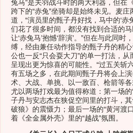
兔马”是关羽战斗时的两大利器，但在
跨下的“赤兔”坐骑却是始终未见。麦庄
道，“演员里的甄子丹好找，马中的‘赤
们花了很多时间，都没有找到合适的马
让‘赤兔马’抱憾‘辞演’。”但在与此同时
缚，经由兼任动作指导的甄子丹的精心
公也一反“只会耍大刀”的单一打法，从
呈现出更为惊喜的可能性。“过五关斩六
有五场之多，在此期间甄子丹将会上演
术、大战、单挑、以一敌百、枪箭等各
尤以两场打戏最为值得称道：第一场的“
子丹与安志杰在狭促空间里的打斗，其
破狼》的震慑力；最后一场的“黄河渡口
着《全金属外壳》里的“越战”氛围。