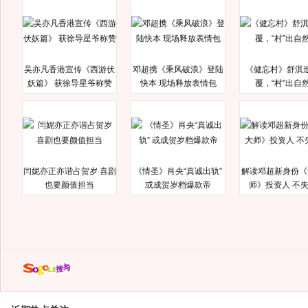
吴亦凡香港宣传《西游伏
邓超携《乘风破浪》登陆
《健忘村》舒淇
妖篇》 获徐导星爷称赞
快本 现场释放表情包
覆，“村”出自
闫妮亦正亦谐占贺岁 喜剧
《情圣》肖央“真诚出轨”
解读邓超新身份《
也要颜值担当
或成贺岁档爆款帝
师》投资人 不