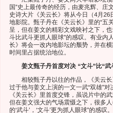
国”史上最传奇的经历，由麦兆辉、庄
史诗大片《关云长》将从今日（4月26
地影院。甄子丹在《关云长》里的“五关
呈，但在姜文的精彩文戏映衬之下，也
斗比武斗更抓人眼球”的感叹。有业内
长》将会一改内地影坛的颓势，并在横跨
时间里占据统治地位。
姜文甄子丹首度对决 “文斗”比“武
相较甄子丹以往的作品，《关云长
过于他与姜文上演的一文一武“双雄”对
《关云长》里首度交锋，虽说片中的武
但在姜文强大的气场震慑之下，很多人
的‘武斗’，‘文斗’更为抓人眼球”的感叹