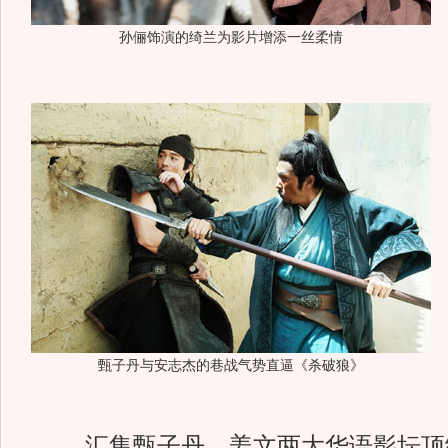
孙俪饰演的绮兰为影片增添一丝柔情
甄子丹与安志杰的巷战气势直逼《杀破狼》
汇集甄子丹、姜文两大华语影坛顶级