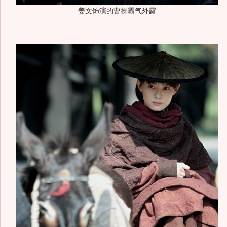
姜文饰演的曹操霸气外露