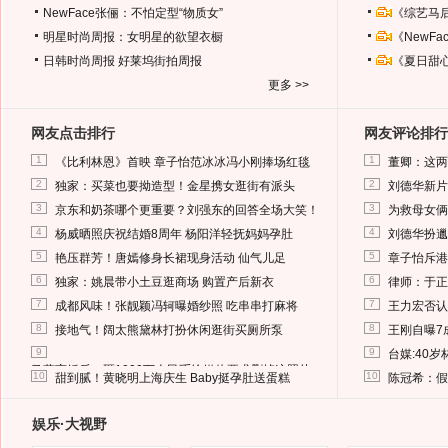
NewFace张俪：不怕定型“物质女”
《综艺马
明星时尚周报：女明星的欲望衣橱
《NewF
日韩时尚周报
好莱坞街拍周报
《夏日甜
更多 >>
网友点击排行
网友评论排行
1
1
《比利林恩》首映 章子怡范冰冰冯小刚捧场红毯
董卿：这两
2
2
独家：买菜也要拗造型！金星携女逛街有派头
刘德华新片
3
3
京东和奶茶哪个更重要？刘强东的回答全场大笑！
为救母女俩
4
4
杨威晒照庆祝结婚8周年 杨阳洋轻抚妈妈孕肚
刘德华扮邋
5
5
艳压群芳！唐嫣修身长裙现身活动 仙气儿足
章子怡斥港
6
6
独家：姚晨带小土豆逛商场 购置产后新衣
律师：于正
7
7
成都风味！张靓颖冯轲曝婚纱照 吃串串打麻将
王力宏否认
8
8
接地气！阔太熊黛林打扮休闲逛街买厕所泵
王刚自曝7
9
9
台媒:40
马蓉离婚后，砸1000万人民币给媒体要求删掉这照片
10
10
甜到腻！黄晓明上海庆生 Baby挺孕肚送蛋糕
陈冠希：假
娱乐·大视野