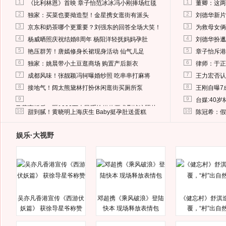
1
1
《比利林恩》首映 章子怡范冰冰冯小刚捧场红毯
董卿：这两
2
2
独家：买菜也要拗造型！金星携女逛街有派头
刘德华新片
3
3
京东和奶茶哪个更重要？刘强东的回答全场大笑！
为救母女俩
4
4
杨威晒照庆祝结婚8周年 杨阳洋轻抚妈妈孕肚
刘德华扮邋
5
5
艳压群芳！唐嫣修身长裙现身活动 仙气儿足
章子怡斥港
6
6
独家：姚晨带小土豆逛商场 购置产后新衣
律师：于正
7
7
成都风味！张靓颖冯轲曝婚纱照 吃串串打麻将
王力宏否认
8
8
接地气！阔太熊黛林打扮休闲逛街买厕所泵
王刚自曝7
9
9
台媒:40
马蓉离婚后，砸1000万人民币给媒体要求删掉这照片
10
10
甜到腻！黄晓明上海庆生 Baby挺孕肚送蛋糕
陈冠希：假
娱乐·大视野
吴亦凡香港宣传《西游伏
邓超携《乘风破浪》登陆
《健忘村》舒淇
妖篇》 获徐导星爷称赞
快本 现场释放表情包
覆，“村”出自