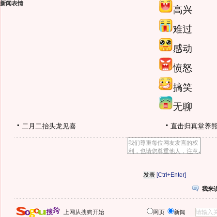
新闻表情
高兴
难过
感动
愤怒
搞笑
无聊
二月二抬头龙见喜
直击归真堂养
[Ctrl+Enter]
我来
上网从搜狗开始
网页
新闻