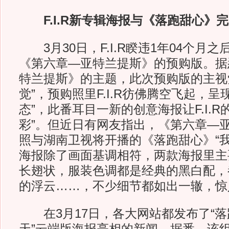
F.I.R新专辑海报与《落跑甜心》完
3月30日，F.I.R睽违1年04个月
《第六章—亚特兰提斯》的预购版。据
特兰提斯》的主题，此次预购版的主视
觉”，预购照里F.I.R彷佛腾空飞起，呈
态”，此番耳目一新的创意海报让F.I.R
彩”。但近日有网友指出，《第六章—
照与湖南卫视将开播的《落跑甜心》“我
海报除了画面基调相符，两款海报里主
长翅状，服装色调都是经典的黑白配，
的浮云……，不少细节都如出一辙，惊
在3月17日，各大网站都发布了“落