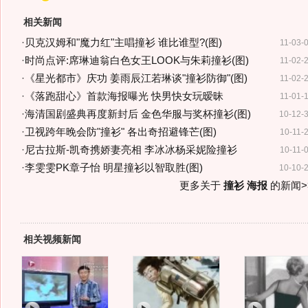
相关新闻
·
贝克汉姆和"魔力红"主唱撞衫 谁比谁型?(图)
11-03-
·
时尚点评:席琳迪翁白色女王LOOK与朱莉撞衫(图)
11-02-
·
《星光都市》庆功 姜雨辰江若琳谈"撞衫防御"(图)
11-02-
·
《落跑甜心》首款海报曝光 快男快女玩暧昧
11-01-
·
海清国剧盛典再度新封后 金色华服与奖杯撞衫(图)
10-12-
·
卫视跨年晚会防"撞衫" 各出奇招避锋芒(图)
10-11-
·
尼古拉斯-凯奇携娇妻亮相 李冰冰杨采妮险撞衫
10-11-
·
李雯雯PK章子怡 明星撞衫以智取胜(图)
10-10-
更多关于
撞衫 海报
的新闻>
相关视频新闻