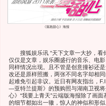
《落跑甜心》海报
搜狐娱乐讯 “天下文章一大抄，看你
仅仅是文章，娱乐圈盛行的音乐、电影
同样情况出现。且不管是创意撞衫还是
改还是原样照搬，两张不同名字却相同
起难免引起非议。近日有网友指出，F.I
—亚特兰提斯》的预购照与湖南卫视将
心》“我要上青天”云端版海报除了画面
的细节都如出一辙，惊人的神似和形似