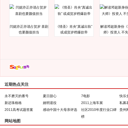
闫妮亦正亦谐占贺岁 喜剧
《情圣》肖央“真诚出轨”
解读邓超新身份《
也要颜值担当
或成贺岁档爆款帝
师》投资人 不
近期热点关注
永不磨灭的番号
夏日甜心
7电影
快乐
新还珠格格
姚明退役
2011上海车展
私募
2011高考试题答案
感动中国十大母亲评选
社区2010年度行业口碑
贵州
榜
网站地图