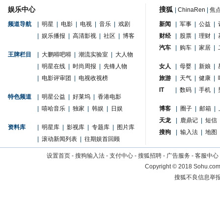
娱乐中心
搜狐
|
ChinaRen
|
焦
频道导航
|
明星
|
电影
|
电视
|
音乐
|
戏剧
新闻
|
军事
|
公益
|
|
娱乐播报
|
高清影视
|
社区
|
博客
财经
|
股票
|
理财
|
汽车
|
购车
|
家居
|
王牌栏目
|
大鹏嘚吧嘚
|
潮流实验室
|
大人物
|
明星在线
|
时尚周报
|
先锋人物
女人
|
母婴
|
新娘
|
|
电影评审团
|
电视收视榜
旅游
|
天气
|
健康
|
IT
|
数码
|
手机
|
特色频道
|
明星公益
|
好莱坞
|
香港电影
|
嘻哈音乐
|
独家
|
韩娱
|
日娱
博客
|
圈子
|
邮箱
|
天龙
|
鹿鼎记
|
短信
资料库
|
明星库
|
影视库
|
专题库
|
图片库
搜狗
|
输入法
|
地图
|
滚动新闻列表
|
往期娱首回顾
设置首页
-
搜狗输入法
-
支付中心
-
搜狐招聘
-
广告服务
-
客服中心
Copyright
©
2018 Sohu.com 
搜狐不良信息举