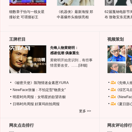
细数章子怡与一线女星
《机器侠》最新海报 郑
62届戛纳电影节
撞衫史 可谓撞衫王
中基爆炸头狼狈亮相
布 致敬安东尼奥
王牌栏目
视频策划
先锋人物黄晓明：
感谢低潮 偶像重生
黄晓明开始意识到，有些事
情需要改变。……
[详细]
《秘密天使》陈翔情迷金素恩YURA
《先锋人
NewFace张俪：不怕定型“物质女”
《综艺马
明星时尚周报：女明星的欲望衣橱
《NewF
日韩时尚周报
好莱坞街拍周报
《夏日甜
更多 >>
网友点击排行
网友评论排行