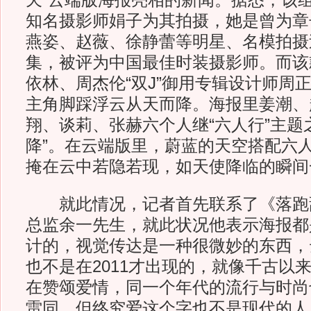
天”云端版海报亮相的新闻。据悉，该
知名摄影师娟子为其拍摄，她是曾为章
燕姿、赵薇、徐静蕾等明星、名模拍摄
集，被评为中国最佳时装摄影师。而该
依林、周杰伦“双J”御用专辑设计师周
主角脚踩浮云从天而降。海报里姜潮、
翔、谈莉、张赫六个人继“六人行”主题
降”。在云端版里，蔚蓝的天空搭配六
掩在云中若隐若现，如天使降临的瞬间
就此情况，记者首先联系了《落跑
总监余一先生，就此状况他表示海报都
计的，视觉传达是一种很微妙的东西，
也不是在2011才出现的，就像千古以
在赞颂爱情，同一个年代的流行与时尚
雷同，但终究爱这个字也不是现代的人