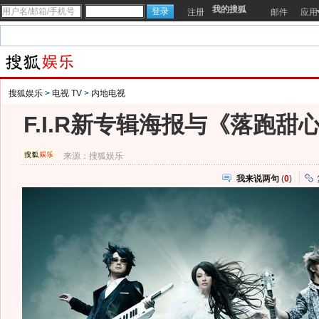
我的搜狐
注册
邮件
应用
搜狐娱乐
>
电视 TV
>
内地电视
F.I.R新专辑海报与《落跑甜
来源：
搜狐娱乐
我来说两句
(
0
)